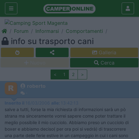
Forum
Informarsi
Comportamenti
info su trasporto cani
Galleria
Nuovo
Cerca
<
1
2
>
roberto
-
Inserito il
16/03/2006
alle:
13:42:13
salve a tutti, forse la mia richiesta di informazioni sarà un pò
strana ma sinceramente vorrei sapere come poter trattare il
meglio possibile il mio cucciolo. Abbiamo preso un cucciolo di
boxer e abbiamo deciso( per ora poi si vedrà) di trascorrere
una parte delle ferie estive in un campeggio in cui i cani sono