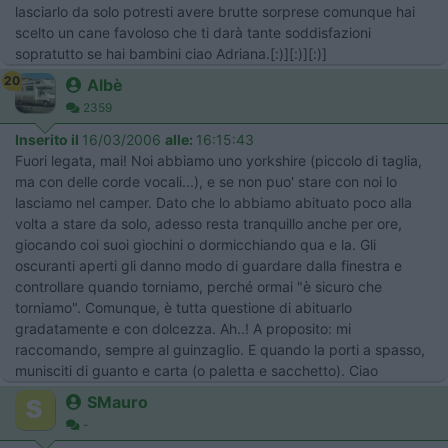
lasciarlo da solo potresti avere brutte sorprese comunque hai
scelto un cane favoloso che ti darà tante soddisfazioni
sopratutto se hai bambini ciao Adriana.[:)][:)][:)]
20
Albè
2359
Inserito il
16/03/2006
alle:
16:15:43
Fuori legata, mai! Noi abbiamo uno yorkshire (piccolo di taglia,
ma con delle corde vocali...), e se non puo' stare con noi lo
lasciamo nel camper. Dato che lo abbiamo abituato poco alla
volta a stare da solo, adesso resta tranquillo anche per ore,
giocando coi suoi giochini o dormicchiando qua e la. Gli
oscuranti aperti gli danno modo di guardare dalla finestra e
controllare quando torniamo, perché ormai "è sicuro che
torniamo". Comunque, è tutta questione di abituarlo
gradatamente e con dolcezza. Ah..! A proposito: mi
raccomando, sempre al guinzaglio. E quando la porti a spasso,
munisciti di guanto e carta (o paletta e sacchetto). Ciao
SMauro
-