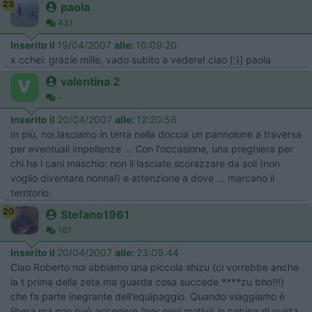
23
paola
431
Inserito il
19/04/2007
alle:
10:09:20
x cchei: grazie mille, vado subito a vedere! ciao [:)] paola
valentina 2
-
Inserito il
20/04/2007
alle:
12:20:56
In più, noi lasciamo in terra nella doccia un pannolone a traversa
per eventuali impellenze ... Con l'occasione, una preghiera per
chi ha i cani maschio: non li lasciate scorazzare da soli (non
voglio diventare nonna!) e attenzione a dove ... marcano il
territorio.
20
Stefano1961
187
Inserito il
20/04/2007
alle:
23:09:44
Ciao Roberto noi abbiamo una piccola shizu (ci vorrebbe anche
la t prima della zeta ma guarda cosa succede ****zu bho!!!)
che fa parte inegrante dell'equipaggio. Quando viaggiamo è
libera ma non può accedere (per ovvi motivi) in cabina di guida.