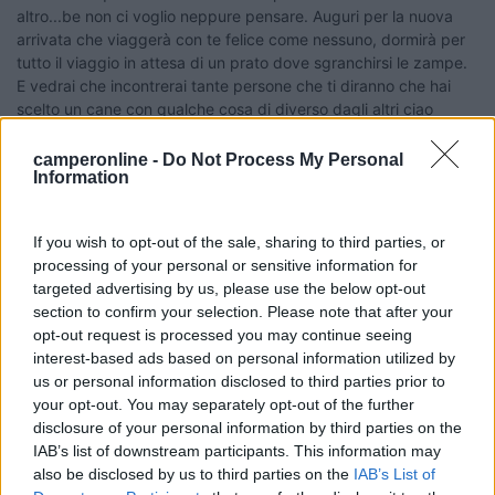
altro...be non ci voglio neppure pensare. Auguri per la nuova
arrivata che viaggerà con te felice come nessuno, dormirà per
tutto il viaggio in attesa di un prato dove sgranchirsi le zampe.
E vedrai che incontrerai tante persone che ti diranno che hai
scelto un cane con qualche cosa di diverso dagli altri ciao
20
morgano
camperonline -
Do Not Process My Personal
97
Information
Inserito il
17/03/2006
alle:
19:28:52
il nostro morgan ( morgano per gli amici, un cucciolo di dog de
If you wish to opt-out of the sale, sharing to third parties, or
bordeaux di circa 65 kg ) ormai si è abituato a venire a sciare
processing of your personal or sensitive information for
con noi: viaggia sotto il tavolo della dinette nella sua cuccia e
targeted advertising by us, please use the below opt-out
durante il giorno quando siamo a sciare lo lasciamo in gavone
section to confirm your selection. Please note that after your
con acqua, cibo, riscaldamento e oscuranti aperti; naturalmente
opt-out request is processed you may continue seeing
al mattino sta' un paio d'ore fuori con noi e appena torniamo di
interest-based ads based on personal information utilized by
nuovo. si è abituato benissimo e non ha mai combinato alcun
us or personal information disclosed to third parties prior to
guaio. auguri a tutti per i "pulciosi"[;)][;)]
your opt-out. You may separately opt-out of the further
20
boxlmc
disclosure of your personal information by third parties on the
100
IAB’s list of downstream participants. This information may
also be disclosed by us to third parties on the
IAB’s List of
Inserito il
17/03/2006
alle:
22:24:00