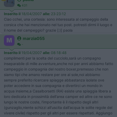
431
Inserito il
18/04/2007
alle:
23:23:12
Ciao cchei, una cortesia: sono interessata al campeggio della
corsica che hai menzionato nel tuo post. potresti dirmi il luogo e
il nome del campeggio? grazie [:)] paola
marzia055
-
Inserito il
19/04/2007
alle:
08:18:48
complimenti per la scelta del cucciolo,sarà un compagno
inseparabile di mille avventure,anche noi per anni abbiamo fatto
campeggio in compagnia del nostro boxer,premesso che non
siamo tipi che amano restare per ore al sole,noi abbiamo
sempre preferito ricercare spiagge abbastanza isolate ove
poter accedere in sua compagnia e divertirci un mondo in
acqua insieme,a Casalborsetti (RA) esiste una spiaggia libera a
loro dedicata in prossimità dell'area camper ed altre ce ne sono
lungo le nostre coste, l'importante è il rispetto degli altri
(gunzaglio,niente schizzi all'uscita dall'acqua le solite regole del
vivere civile) rispetto per gli altri per essere rispettati. Aggiungo