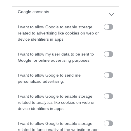
Nino48
92
Google consents
Inserito il
18/04/2007
alle:
11:08:46
Noi abbiamo un golden retriver di 4 anni e lo portiamo quasi
I want to allow Google to enable storage
sempre con noi, se dobbiamo visitare qualche posto in cui non
related to advertising like cookies on web or
è consentito l'ingresso ai cani, si entra a turno. Lo lasciamo
device identifiers in apps.
libero nel camper solamente quando dobbiamo andare a
messa.id="green">id="Comic Sans MS">
I want to allow my user data to be sent to
20
liubavand
Google for online advertising purposes.
1871
Inserito il
18/04/2007
alle:
15:31:20
I want to allow Google to send me
se è verament epiccolo inizia ad abituarlo alla macchina e al
personalized advertising.
camper dapprima magari lo fai entrare, lo fai abituare al nuovo
abitat, magari quando sta dentro gli dai due bei bocconcini
I want to allow Google to enable storage
molto appetitosi (mezzo wurstel di pollo!!) piano piano lo porti a
related to analytics like cookies on web or
fare un giretto....poi sempre di + fino a portrala con te in viaggi
device identifiers in apps.
lunghi. stessa cosa per lascirla da sola...quando si è abituata la
lasci in camper per 5 minuti (anche sotto casa!!) da sola...poi
sempre di + di + considera che ovviamente le tue vacanze
I want to allow Google to enable storage
saranno regolate dal tuo cane, dovrai cambiare mete, ristoranti
related to functionality of the website or app.