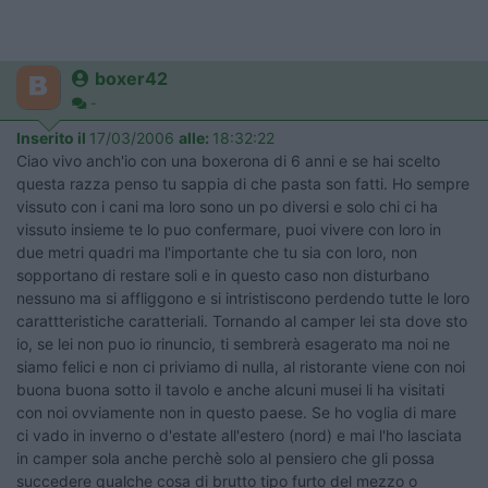
boxer42
-
Inserito il
17/03/2006
alle:
18:32:22
Ciao vivo anch'io con una boxerona di 6 anni e se hai scelto
questa razza penso tu sappia di che pasta son fatti. Ho sempre
vissuto con i cani ma loro sono un po diversi e solo chi ci ha
vissuto insieme te lo puo confermare, puoi vivere con loro in
due metri quadri ma l'importante che tu sia con loro, non
sopportano di restare soli e in questo caso non disturbano
nessuno ma si affliggono e si intristiscono perdendo tutte le loro
carattteristiche caratteriali. Tornando al camper lei sta dove sto
io, se lei non puo io rinuncio, ti sembrerà esagerato ma noi ne
siamo felici e non ci priviamo di nulla, al ristorante viene con noi
buona buona sotto il tavolo e anche alcuni musei li ha visitati
con noi ovviamente non in questo paese. Se ho voglia di mare
ci vado in inverno o d'estate all'estero (nord) e mai l'ho lasciata
in camper sola anche perchè solo al pensiero che gli possa
succedere qualche cosa di brutto tipo furto del mezzo o