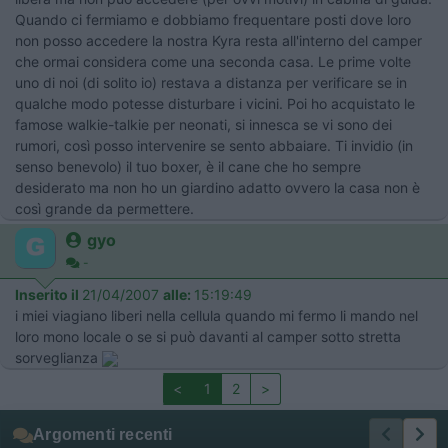
Quando ci fermiamo e dobbiamo frequentare posti dove loro
non posso accedere la nostra Kyra resta all'interno del camper
che ormai considera come una seconda casa. Le prime volte
uno di noi (di solito io) restava a distanza per verificare se in
qualche modo potesse disturbare i vicini. Poi ho acquistato le
famose walkie-talkie per neonati, si innesca se vi sono dei
rumori, così posso intervenire se sento abbaiare. Ti invidio (in
senso benevolo) il tuo boxer, è il cane che ho sempre
desiderato ma non ho un giardino adatto ovvero la casa non è
così grande da permettere.
gyo
-
Inserito il
21/04/2007
alle:
15:19:49
i miei viagiano liberi nella cellula quando mi fermo li mando nel
loro mono locale o se si può davanti al camper sotto stretta
sorveglianza
<
1
2
>
Argomenti recenti