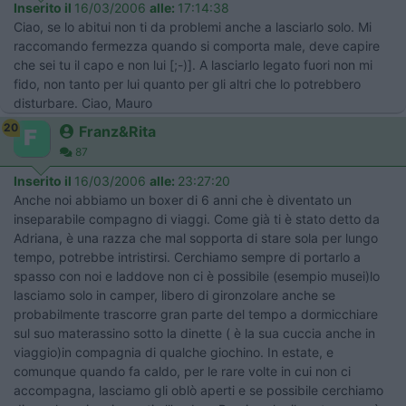
Inserito il
16/03/2006
alle:
17:14:38
Ciao, se lo abitui non ti da problemi anche a lasciarlo solo. Mi
raccomando fermezza quando si comporta male, deve capire
che sei tu il capo e non lui [;-)]. A lasciarlo legato fuori non mi
fido, non tanto per lui quanto per gli altri che lo potrebbero
disturbare. Ciao, Mauro
20
Franz&Rita
87
Inserito il
16/03/2006
alle:
23:27:20
Anche noi abbiamo un boxer di 6 anni che è diventato un
inseparabile compagno di viaggi. Come già ti è stato detto da
Adriana, è una razza che mal sopporta di stare sola per lungo
tempo, potrebbe intristirsi. Cerchiamo sempre di portarlo a
spasso con noi e laddove non ci è possibile (esempio musei)lo
lasciamo solo in camper, libero di gironzolare anche se
probabilmente trascorre gran parte del tempo a dormicchiare
sul suo materassino sotto la dinette ( è la sua cuccia anche in
viaggio)in compagnia di qualche giochino. In estate, e
comunque quando fa caldo, per le rare volte in cui non ci
accompagna, lasciamo gli oblò aperti e se possibile cerchiamo