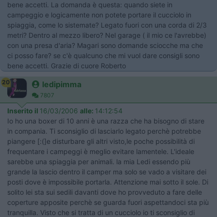
bene accetti. La domanda è questa: quando siete in
campeggio e logicamente non potete portare il cucciolo in
spiaggia, come lo sistemate? Legato fuori con una corda di 2/3
metri? Dentro al mezzo libero? Nel garage ( il mio ce l'avrebbe)
con una presa d'aria? Magari sono domande sciocche ma che
ci posso fare? se c'è qualcuno che mi vuol dare consigli sono
bene accetti. Grazie di cuore Roberto
20
ledipimma
7807
Inserito il
16/03/2006
alle:
14:12:54
Io ho una boxer di 10 anni è una razza che ha bisogno di stare
in compania. Ti sconsiglio di lasciarlo legato perchè potrebbe
piangere [:(]e disturbare gli altri visto,le poche possibilità di
frequentare i campeggi è meglio evitare lamentele. L'ideale
sarebbe una spiaggia per animali. la mia Ledi essendo più
grande la lascio dentro il camper ma solo se vado a visitare dei
posti dove è impossibile portarla. Attenzione mai sotto il sole. Di
solito lei sta sui sedili davanti dove ho provveduto a fare delle
coperture apposite perchè se guarda fuori aspettandoci sta più
tranquilla. Visto che si tratta di un cucciolo io ti sconsiglio di