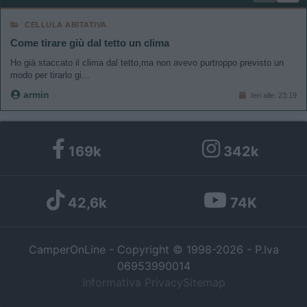
CELLULA ABITATIVA
Come tirare giù dal tetto un clima
Ho già staccato il clima dal tetto,ma non avevo purtroppo previsto un
modo per tirarlo gi...
armin
Ieri alle: 23:19
169k
342k
42,6k
74K
CamperOnLine - Copyright © 1998-2026 - P.Iva
06953990014
Informativa Privacy
Sitemap