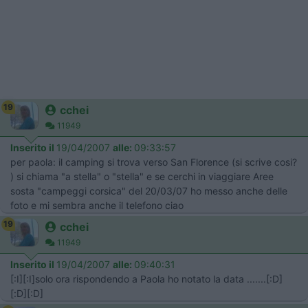
19
cchei
11949
Inserito il
19/04/2007
alle:
09:33:57
per paola: il camping si trova verso San Florence (si scrive cosi?
) si chiama "a stella" o "stella" e se cerchi in viaggiare Aree
sosta "campeggi corsica" del 20/03/07 ho messo anche delle
foto e mi sembra anche il telefono ciao
19
cchei
11949
Inserito il
19/04/2007
alle:
09:40:31
[:I][:I]solo ora rispondendo a Paola ho notato la data .......[:D]
[:D][:D]