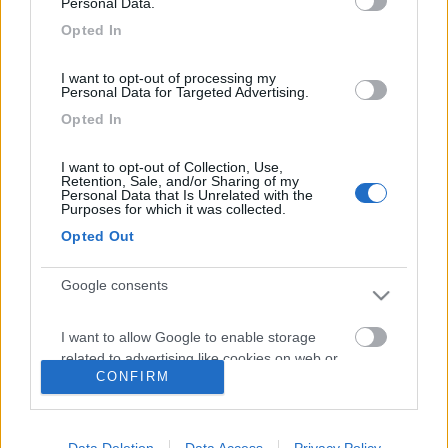
Personal Data.
Sul fatto che le assicurazioni ci marcino siamo tutti d'accordo
Opted In
ma come fa un danno da 600 euro a salire a 5000.....?????
Scusami ma non riesco a capirlo
I want to opt-out of processing my
dumitoOLD
Personal Data for Targeted Advertising.
-
Opted In
Inserito il
08/03/2006
alle:
11:26:37
...evidentemente la prima stima era approssimativa. Ad un
I want to opt-out of Collection, Use,
Retention, Sale, and/or Sharing of my
esame più accurato, o dopo riparazione, la spesa ha raggiumto
Personal Data that Is Unrelated with the
"quella" cifra. Io, quando mi è capitato di far effettuare una
Purposes for which it was collected.
riparazione in carrozzeria, alla spesa preventivata ho "sempre"
Opted Out
dovuto aggiungere molto di più perchè il danno era stato
"sottostimato". Ciao. Elio Vita.
Google consents
<
1
>
I want to allow Google to enable storage
Argomenti recenti
related to advertising like cookies on web or
CONFIRM
device identifiers in apps.
ACCESSORI
Sosp. Aria Alko , problemino...
I want to allow my user data to be sent to
Data Deletion
Data Access
Privacy Policy