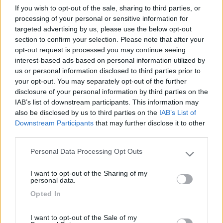
l'avvocato. Conclusione (mi pare già di averne parlato in
If you wish to opt-out of the sale, sharing to third parties, or
passato): su 100 assicurati quanti saranno i "furbi", forse 10.
processing of your personal or sensitive information for
Ebbene, secondo me, alle assicurazioni fa molto comodo che ci
targeted advertising by us, please use the below opt-out
siano i "furbi", e mi spiego: più danni pagano, più aumenti si
section to confirm your selection. Please note that after your
sentiranno autorizzati a chiedere a noi "polli". Ma gli aumenti
opt-out request is processed you may continue seeing
che applicano ogni anno li paghiamo tutti e non solo i "furbi". Io
interest-based ads based on personal information utilized by
appartengo alla classe 1^ super, ma ogni anno che passa pago
us or personal information disclosed to third parties prior to
sempre di più nonostante il massimo sconto di cui beneficio. Un
your opt-out. You may separately opt-out of the further
caro saluto a tutti, Antonio.
disclosure of your personal information by third parties on the
IAB’s list of downstream participants. This information may
20
SilvioTS
also be disclosed by us to third parties on the
IAB’s List of
2630
Downstream Participants
that may further disclose it to other
third parties.
Inserito il
05/03/2006
alle:
22:19:39
Caro Antonio, sono sempre più convinto che hai centrato
Personal Data Processing Opt Outs
l'obiettivo preposto dalle compagnie assicuratrici. Fer la frutta e
Please note that this website/app uses one or more Google
gli ortaggi ci pensa madre natura, per i premi assicurativi ci
services and may gather and store information including but
I want to opt-out of the Sharing of my
pensono loro stessi. Silvio
not limited to your visit or usage behaviour. You may click to
personal data.
grant or deny consent to Google and its third-party tags to
ri&ro
Opted In
use your data for below specified purposes in below Google
-
consent section.
I want to opt-out of the Sale of my
Inserito il
07/03/2006
alle:
19:31:03