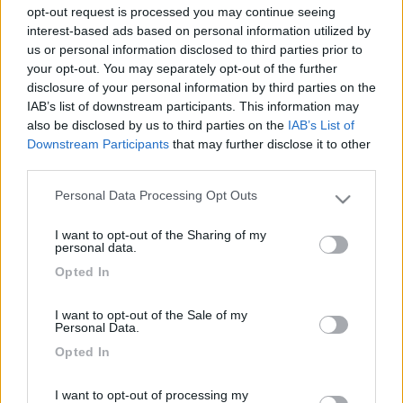
lo vede. posso avere problemi, se mi tamponano? - è vero che
opt-out request is processed you may continue seeing
se manca il cartello, oltre alla multa ti levano punti sulla
interest-based ads based on personal information utilized by
patente? grazie anticipate a chi mi risponde
us or personal information disclosed to third parties prior to
your opt-out. You may separately opt-out of the further
20
teol
disclosure of your personal information by third parties on the
964
IAB’s list of downstream participants. This information may
also be disclosed by us to third parties on the
IAB’s List of
Inserito il
30/06/2006
alle:
11:58:24
Downstream Participants
that may further disclose it to other
quote:
Originally posted by spike58
third parties.
ho un furgonato su ducato lungo 5,5m con portabici da 2.
chiuso sono circa 40cm fuori del profilo, aperto il doppio. le
Personal Data Processing Opt Outs
Please note that this website/app uses one or more Google
domande sono: - e obbligatorio il cartello dei carihi anche col
services and may gather and store information including but
portabici chiuso? >
I want to opt-out of the Sharing of my
not limited to your visit or usage behaviour. You may click to
personal data.
> Si
grant or deny consent to Google and its third-party tags to
Opted In
quote: - il telo delle bici nasconde parzialmente il terzo stop (in
use your data for below specified purposes in below Google
alto), cioe una macchina dietro troppo vicina non lo vede. posso
consent section.
avere problemi, se mi tamponano? >
I want to opt-out of the Sale of my
Personal Data.
> non lo so, ma suppongo di si
Opted In
quote: - e vero che se manca il cartello, oltre alla multa ti levano
punti sulla patente? >
I want to opt-out of processing my