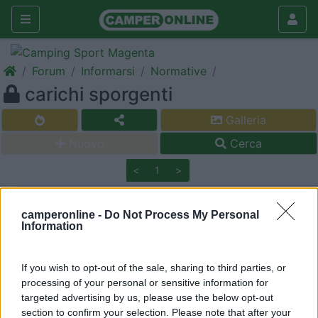
Forum
Informarsi
Normative
carichi sporgenti
Galleria
Nuovo
Cerca
<
1
>
20
spike58
130
camperonline -
Do Not Process My Personal
Information
Inserito il
30/06/2006
alle:
11:49:26
ho un furgonato su ducato lungo 5,5m con portabici da 2.
chiuso sono circa 40cm fuori del profilo, aperto il doppio. le
If you wish to opt-out of the sale, sharing to third parties, or
domande sono: - è obbligatorio il cartello dei carihi anche col
processing of your personal or sensitive information for
portabici chiuso? - il telo delle bici nasconde parzialmente il
targeted advertising by us, please use the below opt-out
terzo stop (in alto), cioè una macchina dietro troppo vicina non
section to confirm your selection. Please note that after your