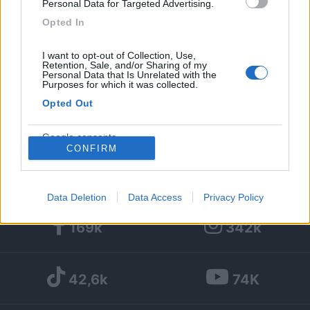
Personal Data for Targeted Advertising.
> Si, tre punti ciao
Opted In
<
1
>
I want to opt-out of Collection, Use,
Retention, Sale, and/or Sharing of my
Argomenti recenti
Personal Data that Is Unrelated with the
Purposes for which it was collected.
COMPORTAMENTI
Opted Out
Occupare la piazzola per un amico in arrivo
Google consents
Vorrei conoscere le opinioni in merito ad una frequente usanza di
CONFIRM
camperisti (secondo me i...
korsara
Oggi alle 13:51
I want to allow Google to enable storage
related to advertising like cookies on web or
Data Deletion
Data Access
Privacy Policy
device identifiers in apps.
169k
342k
I want to allow my user data to be sent to
Google for online advertising purposes.
42,6k
74K
I want to allow Google to send me
personalized advertising.