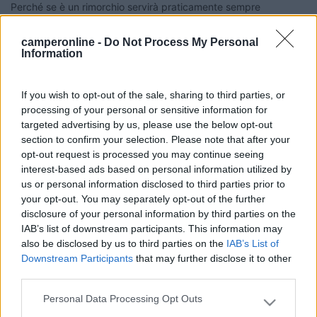
Perché se è un rimorchio servirà praticamente sempre
l'estensione della patente a E: auto sotto i 750kg
realisticamente non ce ne sono (tralasciamo le eccezioni) e
camperonline -
Do Not Process My Personal
camper sotto i 2750 Kg idem.
Information
Quindi agganciando l'auto al camper tramite il ***** si ottiene
un complesso veicolare per il quale si configura la patente B+E
If you wish to opt-out of the sale, sharing to third parties, or
o C+E.
processing of your personal or sensitive information for
Qualcuno ne sa qualcosa?
targeted advertising by us, please use the below opt-out
DAVIDE
section to confirm your selection. Please note that after your
opt-out request is processed you may continue seeing
19
IZ4DJI
interest-based ads based on personal information utilized by
58914
us or personal information disclosed to third parties prior to
your opt-out. You may separately opt-out of the further
Inserito il
14/09/2017
alle:
12:47:17
disclosure of your personal information by third parties on the
IAB’s list of downstream participants. This information may
In risposta al messaggio di
Pascia2
del
14/09/2017
alle
11:05:55
also be disclosed by us to third parties on the
IAB’s List of
avendo visto il ***** e giudicandolo un sistema ottimo per portarsi dietro
Downstream Participants
that may further disclose it to other
l'automobile quando serve, mi è venuto però un dubbio circa la patente.
third parties.
Come si configura ciò che sto trainando? Si considera come rimorchio
...
Personal Data Processing Opt Outs
Please note that this website/app uses one or more Google