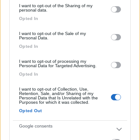
services and may gather and store information including but
si, se il traino, cioè auto, aggancio etc supera i 750kg
I want to opt-out of the Sharing of my
not limited to your visit or usage behaviour. You may click to
personal data.
sicuramente serve la patente BE.
grant or deny consent to Google and its third-party tags to
Opted In
use your data for below specified purposes in below Google
Da quest'anno comunque è cambiato l'esame per la BE, molto
consent section.
semplice, praticamente solo una prova di guida durante la
I want to opt-out of the Sale of my
quale vengono anche fatte un paio di domande inerenti solo il
Personal Data.
traino del rimorchio.
Opted In
Anche se ora come ora la BE non mi serve, pensavo comunque
di farla finchè ho ancora la mente abbastanza lucida ed elastica
I want to opt-out of processing my
(spero) così una volta che la ho non ci penso piu.
Personal Data for Targeted Advertising.
Opted In
____________________________________
Tommaso IZ4DJI
I want to opt-out of Collection, Use,
Retention, Sale, and/or Sharing of my
www.iz4dji.it
Personal Data that Is Unrelated with the
Purposes for which it was collected.
Opted Out
Google consents
16
Team di Mode...