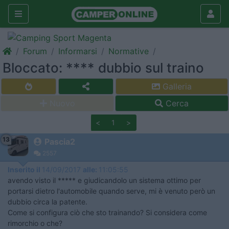
Forum
Informarsi
Normative
Bloccato: **** dubbio sul traino
Galleria
Nuovo
Cerca
<
1
>
13
Pascia2
2557
Inserito il
14/09/2017
alle:
11:05:55
avendo visto il ***** e giudicandolo un sistema ottimo per
portarsi dietro l'automobile quando serve, mi è venuto però un
dubbio circa la patente.
Come si configura ciò che sto trainando? Si considera come
rimorchio o che?