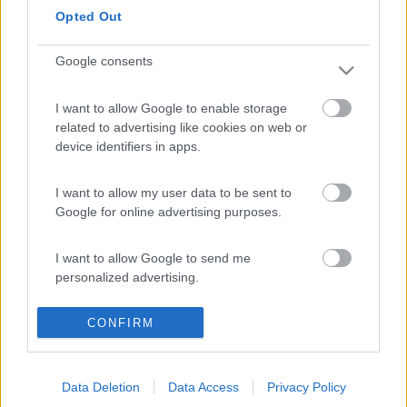
2
Opted Out
Inserito il
12/02/2026
alle:
12:47:58
Google consents
In risposta al messaggio di
cicco26
del
26/01/2025
alle
23:17:41
I want to allow Google to enable storage
Ciao Limarn86, sarei interessato ad effettuare la stessa operazione, sei
riuscito a capire come fare?
related to advertising like cookies on web or
device identifiers in apps.
Ciao non so se hai risolto qualcosa,alla fine ho svenduto il
furgone in Spagna perché qua non si capiva niente ed ero al
I want to allow my user data to be sent to
limite con i tempi per nazionalizzarlo.
Google for online advertising purposes.
I want to allow Google to send me
personalized advertising.
CONFIRM
I want to allow Google to enable storage
related to analytics like cookies on web or
device identifiers in apps.
Data Deletion
Data Access
Privacy Policy