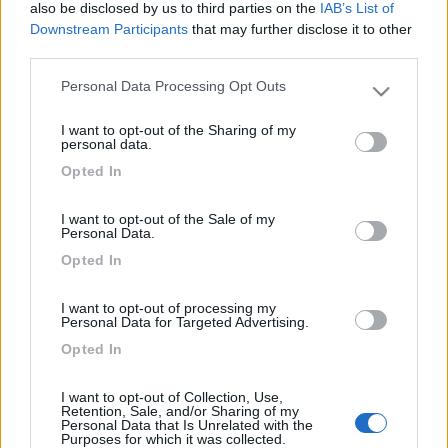
also be disclosed by us to third parties on the
IAB’s List of
„Passare per idiota agli occhi di un imbecille è voluttà da finissimo
Downstream Participants
that may further disclose it to other
buongustaio.“ — Georges Courteline
third parties.
Limarn86
Personal Data Processing Opt Outs
Please note that this website/app uses one or more Google
2
services and may gather and store information including but
Inserito il
29/07/2024
alle:
17:36:51
I want to opt-out of the Sharing of my
not limited to your visit or usage behaviour. You may click to
personal data.
Da quello che ho capito da aprile hanno bloccato
grant or deny consent to Google and its third-party tags to
l'omologazione dei furgoni n1 come veicolo speciale uso
Opted In
use your data for below specified purposes in below Google
abitativo (sarebbe la definizione più vicina al furgón vivienda
consent section.
spagnolo): dovrei omologarlo come camper ma sarebbe rifare
I want to opt-out of the Sale of my
tutto da capo, e dovrei montare cucina fissa e bombola del gas.
Personal Data.
La motorizzazione si è lavata le mani, e le agenzie che ho
Opted In
sentito non sanno niente,
I want to opt-out of processing my
cicco26
Personal Data for Targeted Advertising.
1
Opted In
Inserito il
26/01/2025
alle:
23:17:41
Ciao Limarn86, sarei interessato ad effettuare la stessa
I want to opt-out of Collection, Use,
operazione, sei riuscito a capire come fare?
Retention, Sale, and/or Sharing of my
Personal Data that Is Unrelated with the
Purposes for which it was collected.
Limarn86