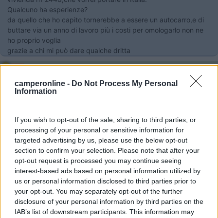
Qualcuno ha esperienze?
da quello che ho capito tornerebbe a essere un autocarro,e di
buttare via un anno di lavoro più i costi per omologarlo non ne
ho proprio voglia
grazie a chi mi può dare qualche dritta
17
salito
29162
camperonline -
Do Not Process My Personal
Information
Inserito il
29/07/2024
alle:
05:03:27
In risposta al messaggio di
Limarn86
del
28/07/2024
alle
23:35:45
If you wish to opt-out of the sale, sharing to third parties, or
processing of your personal or sensitive information for
Salve a tutti, dopo più di 10 anni alle Canarie dovrei tornare in Italia. ho
un Ford transit camperizzato omologato come furgón vivienda n1
targeted advertising by us, please use the below opt-out
2448,che vorrei portare in Italia. Qualcuno ha esperienze? da quello che
section to confirm your selection. Please note that after your
...
opt-out request is processed you may continue seeing
interest-based ads based on personal information utilized by
Dovrebbe essere immatricolato tale e quale in Italia
us or personal information disclosed to third parties prior to
Magari vogliono una traduzione dei documenti nella lingua
your opt-out. You may separately opt-out of the further
italiana: da immatricolazione germanica a quella nostra così
disclosure of your personal information by third parties on the
funziona
IAB’s list of downstream participants. This information may