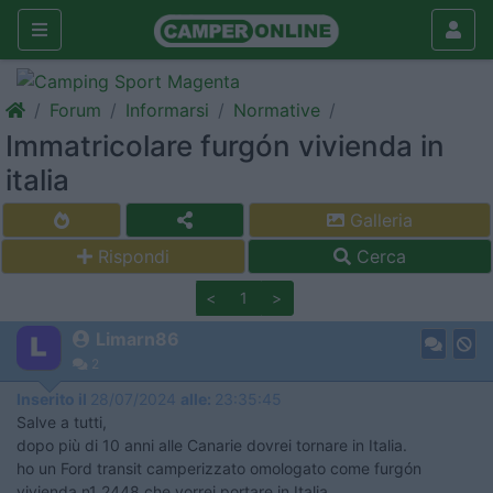
Forum
Informarsi
Normative
Immatricolare furgón vivienda in
italia
Galleria
Rispondi
Cerca
<
1
>
Limarn86
2
Inserito il
28/07/2024
alle:
23:35:45
Salve a tutti,
dopo più di 10 anni alle Canarie dovrei tornare in Italia.
ho un Ford transit camperizzato omologato come furgón
vivienda n1 2448,che vorrei portare in Italia.