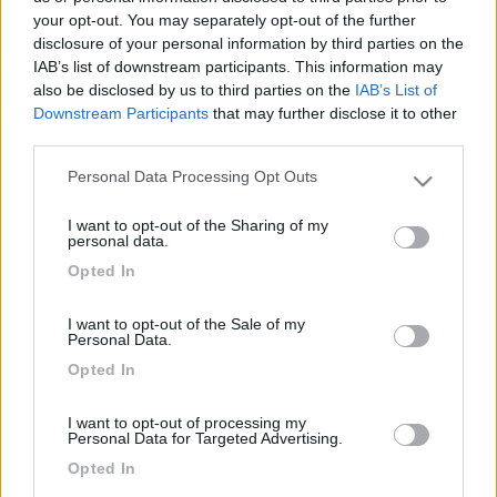
pacificamente applicabile anche ai nostri veicoli e non solo al
your opt-out. You may separately opt-out of the further
trasporto di merci. Spero di essere stato utile. Ecco il testo della
disclosure of your personal information by third parties on the
risposta: "Grazie per aver visitato il sito della Polizia di Stato.
IAB’s list of downstream participants. This information may
Circolare alla guida di un veicolo con un peso superiore a quello
also be disclosed by us to third parties on the
IAB’s List of
indicato nella carta di circolazione è punito dall'art.167 c.d.s. in
Downstream Participants
that may further disclose it to other
ragione della percentuale di sovraccarico o del peso in più. La
third parties.
rimandiamo alla consultazione del testo normativo che può
trovare all'indirizzo
Personal Data Processing Opt Outs
Please note that this website/app uses one or more Google
www.notarlex.it/codici.jsp.
services and may gather and store information including but
I want to opt-out of the Sharing of my
Qualora il sovraccarico fosse determinato dal trasporto di
not limited to your visit or usage behaviour. You may click to
personal data.
merce indivisibile e comportasse il superamento della massa
grant or deny consent to Google and its third-party tags to
Opted In
limite legale per la categoria cui appartiene il veicolo (nel suo
use your data for below specified purposes in below Google
caso kg 3.500), la sanzione è indicata nell'art.62 c.d.s. Cordiali
consent section.
I want to opt-out of the Sale of my
saluti" Buone ferie a tutti. Enrico
Personal Data.
<
1
>
Opted In
Argomenti recenti
I want to opt-out of processing my
Personal Data for Targeted Advertising.
Opted In
MECCANICA