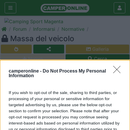
Forum
Informarsi
Normative
Massa del veicolo
Galleria
Nuovo
Cerca
<
1
>
camperonline -
Do Not Process My Personal
Information
perso33
-
If you wish to opt-out of the sale, sharing to third parties, or
Inserito il
26/07/2006
alle:
09:10:29
processing of your personal or sensitive information for
Ho posto un quesito scritto alla Polizia di Stato in ordine alla
targeted advertising by us, please use the below opt-out
normativa applicabile agli autocaravan in caso venga rilevato
section to confirm your selection. Please note that after your
un sovraccarico rispetto a quanto previsto nella carta di
opt-out request is processed you may continue seeing
circolazione. La risposta ricevuta, che riporto integralmente più
interest-based ads based on personal information utilized by
sotto, mostra chiaramente come l'art. 167 c.d.s. sia
us or personal information disclosed to third parties prior to