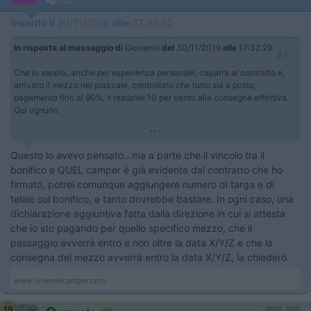
740
Inserito il
30/11/2019
alle:
17:39:10
In risposta al messaggio di
Giovanni
del
30/11/2019
alle
17:32:29
Che io sappia, anche per esperienza personale, caparra al contratto e,
arrivato il mezzo nel piazzale, controllato che tutto sia a posto,
pagamento fino al 90%; il restante 10 per cento alla consegna effettiva.
Qui ognuno
...
Questo lo avevo pensato...ma a parte che il vincolo tra il
bonifico e QUEL camper è già evidente dal contratto che ho
firmato, potrei comunque aggiungere numero di targa e di
telaio sul bonifico, e tanto dovrebbe bastare. In ogni caso, una
dichiarazione aggiuntiva fatta dalla direzione in cui si attesta
che io sto pagando per quello specifico mezzo, che il
passaggio avverrà entro e non oltre la data X/Y/Z e che la
consegna del mezzo avverrà entro la data X/Y/Z, la chiederò.
www.vivereincamper.com
19