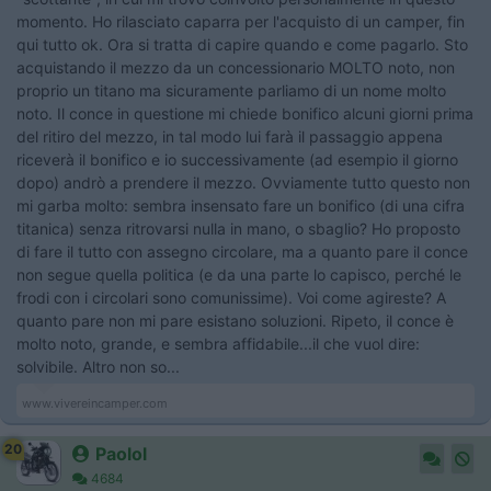
momento. Ho rilasciato caparra per l'acquisto di un camper, fin
qui tutto ok. Ora si tratta di capire quando e come pagarlo. Sto
acquistando il mezzo da un concessionario MOLTO noto, non
proprio un titano ma sicuramente parliamo di un nome molto
noto. Il conce in questione mi chiede bonifico alcuni giorni prima
del ritiro del mezzo, in tal modo lui farà il passaggio appena
riceverà il bonifico e io successivamente (ad esempio il giorno
dopo) andrò a prendere il mezzo. Ovviamente tutto questo non
mi garba molto: sembra insensato fare un bonifico (di una cifra
titanica) senza ritrovarsi nulla in mano, o sbaglio? Ho proposto
di fare il tutto con assegno circolare, ma a quanto pare il conce
non segue quella politica (e da una parte lo capisco, perché le
frodi con i circolari sono comunissime). Voi come agireste? A
quanto pare non mi pare esistano soluzioni. Ripeto, il conce è
molto noto, grande, e sembra affidabile...il che vuol dire:
solvibile. Altro non so...
www.vivereincamper.com
20
Paolol
4684