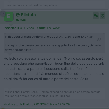
mala tempora currunt, sed peiora parantur
14
Elletufo
346
Inserito il
01/12/2019
alle:
17:14:55
In risposta al messaggio di
chorus
del
01/12/2019
alle
10:07:36
Immagino che questa procedura che suggerisci avrà un costo, chi se lo
dovrebbe accollare?
Ho letto solo adesso la tua domanda. "Non lo so. Essendo però
una procedura che garantisce il buon fine delle due operazioni:
acquisto da una parte e riscossione dall'altra, forse é bene
accordarsi tra le parti." Comunque si può chiedere ad un notaio
chi si dovrà far carico di tutto o parte del costo. Saluti.
Minus Labor Homini Salus. Tiempo expendido en trabajo es tiempo perdido. Il
miglior ordin mio è l'esser confuso. luigino (luigino)
Modificato da Elletufo il 01/12/2019 alle 19:37:29