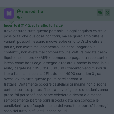
morodirho
-
Inserito il
01/12/2019
alle:
16:12:29
trovo assurde tutte queste paranoie, in ogni acquisto esiste la
possibilita' che qualcosa non torni, ma se guardiamo tutte le
varianti possibili nessuno muoverebbe un dito.Di che cifra si
parla?, non avete mai comperato una casa pagando in
contanti?, non avete mai comperato una vettura pagata cash?
Ripeto. ho sempre (SEMPRE) comperato pagando in contanti (
inteso come bonifico,o assegno circolare ) anche la casa in cui
abito, pagata nel 1995 320 000000 ( trecento venti milioni di
lire) e l'ultima macchina ( Fiat doblo' 14990 euro) km 0 , se
avessi avuto tutte queste paure sarei ancora a
trattare..Certamente occorre cautelarsi prima,ma non bisogna
certo essere sospettosi fino alla nevrosi , poi le decisioni vanno
prese ''di persona'', non serve chiedere a destra e a manca,
semplicemente perchè ogni risposta data non conosce le
condizioni sia dell'acquirente ne del venditore ,percio' i consigli
sono del tutto ininfluenti , anche se utili