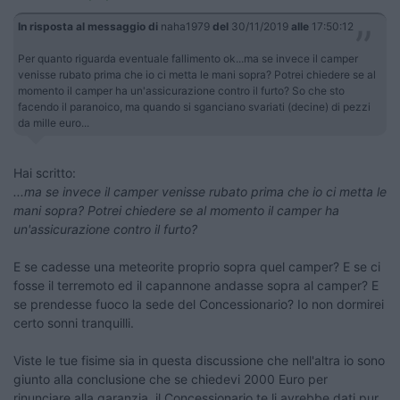
In risposta al messaggio di
naha1979
del
30/11/2019
alle
17:50:12
Per quanto riguarda eventuale fallimento ok...ma se invece il camper
venisse rubato prima che io ci metta le mani sopra? Potrei chiedere se al
momento il camper ha un'assicurazione contro il furto? So che sto
facendo il paranoico, ma quando si sganciano svariati (decine) di pezzi
da mille euro...
Hai scritto:
...ma se invece il camper venisse rubato prima che io ci metta le
mani sopra? Potrei chiedere se al momento il camper ha
un'assicurazione contro il furto?
E se cadesse una meteorite proprio sopra quel camper? E se ci
fosse il terremoto ed il capannone andasse sopra al camper? E
se prendesse fuoco la sede del Concessionario? Io non dormirei
certo sonni tranquilli.
Viste le tue fisime sia in questa discussione che nell'altra io sono
giunto alla conclusione che se chiedevi 2000 Euro per
rinunciare alla garanzia, il Concessionario te li avrebbe dati pur