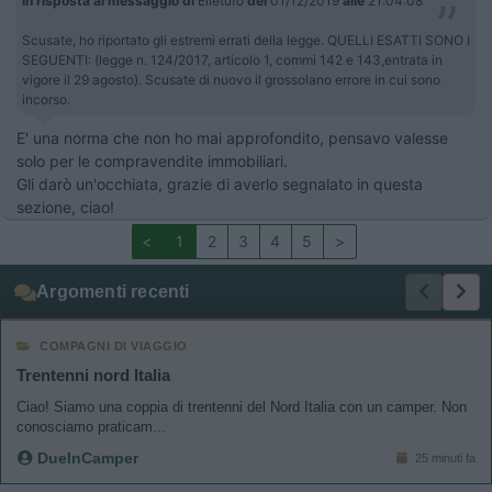
In risposta al messaggio di
Elletufo
del
01/12/2019
alle
21:04:08
Scusate, ho riportato gli estremi errati della legge. QUELLI ESATTI SONO I
SEGUENTI: (legge n. 124/2017, articolo 1, commi 142 e 143,entrata in
vigore il 29 agosto). Scusate di nuovo il grossolano errore in cui sono
incorso.
E' una norma che non ho mai approfondito, pensavo valesse
solo per le compravendite immobiliari.
Gli darò un'occhiata, grazie di averlo segnalato in questa
sezione, ciao!
<
1
2
3
4
5
>
Argomenti recenti
COMPAGNI DI VIAGGIO
Trentenni nord Italia
Ciao! Siamo una coppia di trentenni del Nord Italia con un camper. Non
conosciamo praticam...
DueInCamper
25 minuti fa