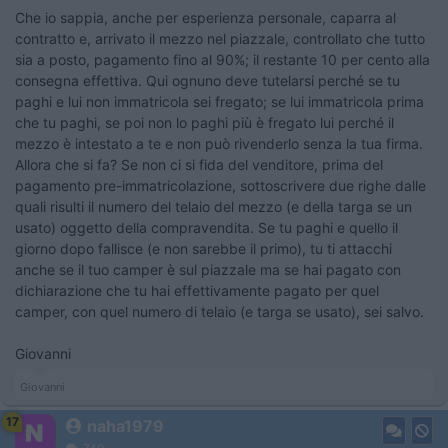
Che io sappia, anche per esperienza personale, caparra al
contratto e, arrivato il mezzo nel piazzale, controllato che tutto
sia a posto, pagamento fino al 90%; il restante 10 per cento alla
consegna effettiva. Qui ognuno deve tutelarsi perché se tu
paghi e lui non immatricola sei fregato; se lui immatricola prima
che tu paghi, se poi non lo paghi più è fregato lui perché il
mezzo è intestato a te e non può rivenderlo senza la tua firma.
Allora che si fa? Se non ci si fida del venditore, prima del
pagamento pre-immatricolazione, sottoscrivere due righe dalle
quali risulti il numero del telaio del mezzo (e della targa se un
usato) oggetto della compravendita. Se tu paghi e quello il
giorno dopo fallisce (e non sarebbe il primo), tu ti attacchi
anche se il tuo camper è sul piazzale ma se hai pagato con
dichiarazione che tu hai effettivamente pagato per quel
camper, con quel numero di telaio (e targa se usato), sei salvo.
Giovanni
Giovanni
17
naha1979