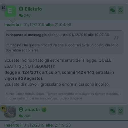
14
Elletufo
346
Inserito il
01/12/2019
alle:
21:04:08
In risposta al messaggio di
chorus
del
01/12/2019
alle
10:07:36
Immagino che questa procedura che suggerisci avrà un costo, chi se lo
dovrebbe accollare?
Scusate, ho riportato gli estremi errati della legge. QUELLI
ESATTI SONO I SEGUENTI:
(legge n. 124/2017, articolo 1, commi 142 e 143,entrata in
vigore il 29 agosto)
.
Scusate di nuovo il grossolano errore in cui sono incorso.
Minus Labor Homini Salus. Tiempo expendido en trabajo es tiempo perdido. Il
miglior ordin mio è l'esser confuso. luigino (luigino)
19
anasta
2461
Inserito il
01/12/2019
alle:
21:19:53