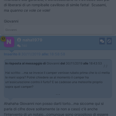
di liberarsi di un rompiballe cavilloso di simile fatta! Scusami,
ma
quanno ce vole ce vole!
Giovanni
Giovanni
17
naha1979
740
Inserito il
30/11/2019
alle:
18:58:58
In risposta al messaggio di
Giovanni
del
30/11/2019
alle
18:43:53
Hai scritto: ...ma se invece il camper venisse rubato prima che io ci metta
le mani sopra? Potrei chiedere se al momento il camper ha
un'assicurazione contro il furto? E se cadesse una meteorite proprio
sopra quel camper?
...
Ahahaha Giovanni non posso darti torto...ma siccome qui si
parla di cifre dove solitamente (e non a caso) c'è anche
l'intervento di un notaio...comunque sono orgoglioso di essere