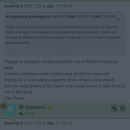
Inserito il
30/11/2019
alle:
17:16:09
In risposta al messaggio di
naha1979
del
30/11/2019
alle
17:04:43
Salve ragazzi, dopo il polverone (fortunatamente costruttivo) riguardo
l'altro mio topic sulle garanzie rilasciate dai concessionari, vorrei ora
tentare di dirimere un altro problema scottante, in cui mi trovo coinvolto
personalmente
...
Pagagli la messa in strada e quando vai a ritirare il mezzo,lo
saldi.
Come il venditore vuole i soldi prima di dati le chiavi del
mezzo,tu lo vuoi saldare appena ricevi chiavi e documenti.
Non mi vergognerei a far capire che come lui non si fida di te,tu
non ti fidi di lui.
Ciao Paolo.
22
Giovanni
13575
Inserito il
30/11/2019
alle:
17:32:29