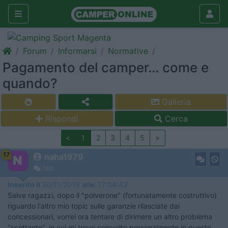
Forum
Informarsi
Normative
Pagamento del camper... come e
quando?
Galleria
Rispondi
Cerca
<
1
2
3
4
5
>
17
naha1979
740
Inserito il
30/11/2019
alle:
17:04:43
Salve ragazzi, dopo il "polverone" (fortunatamente costruttivo)
riguardo l'altro mio topic sulle garanzie rilasciate dai
concessionari, vorrei ora tentare di dirimere un altro problema
"scottante", in cui mi trovo coinvolto personalmente in questo