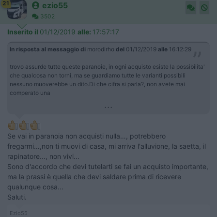
21
ezio55
3502
Inserito il
01/12/2019
alle:
17:57:17
In risposta al messaggio di
morodirho
del
01/12/2019
alle
16:12:29
trovo assurde tutte queste paranoie, in ogni acquisto esiste la possibilita'
che qualcosa non torni, ma se guardiamo tutte le varianti possibili
nessuno muoverebbe un dito.Di che cifra si parla?, non avete mai
comperato una
...
Se vai in paranoia non acquisti nulla…, potrebbero
fregarmi…,non ti muovi di casa, mi arriva l'alluvione, la saetta, il
rapinatore..., non vivi...
Sono d'accordo che devi tutelarti se fai un acquisto importante,
ma la prassi è quella che devi saldare prima di ricevere
qualunque cosa...
Saluti.
Ezio55