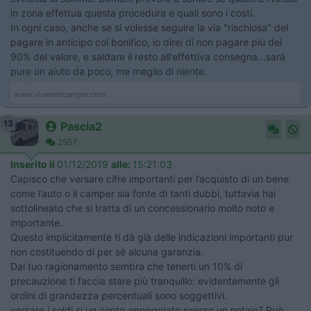
in zona effettua questa procedura e quali sono i costi.
In ogni caso, anche se si volesse seguire la via "rischiosa" del
pagare in anticipo col bonifico, io direi di non pagare più del
90% del valore, e saldare il resto all'effettiva consegna...sarà
pure un aiuto da poco, me meglio di niente.
www.vivereincamper.com
13
Pascia2
2557
Inserito il
01/12/2019
alle:
15:21:03
Capisco che versare cifre importanti per l’acquisto di un bene
come l’auto o il camper sia fonte di tanti dubbi, tuttavia hai
sottolineato che si tratta di un concessionario molto noto e
importante.
Questo implicitamente ti dà già delle indicazioni importanti pur
non costituendo di per sé alcuna garanzia.
Dal tuo ragionamento sembra che tenerti un 10% di
precauzione ti faccia stare più tranquillo: evidentemente gli
ordini di grandezza percentuali sono soggettivi.
versare i soldi si un conto appoggiato presso un notaio? Può