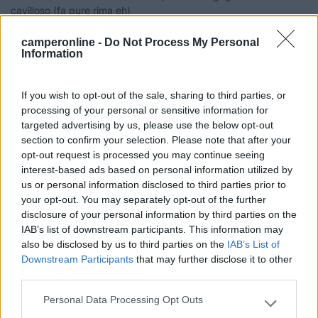
cavilloso (fa pure rima eh)
www.vivereincamper.com
camperonline -
Do Not Process My Personal
Information
19
ecostar
37389
If you wish to opt-out of the sale, sharing to third parties, or
Inserito il
30/11/2019
alle:
20:15:52
processing of your personal or sensitive information for
targeted advertising by us, please use the below opt-out
In risposta al messaggio di
Giovanni
del
30/11/2019
alle
18:43:53
section to confirm your selection. Please note that after your
opt-out request is processed you may continue seeing
Hai scritto: ...ma se invece il camper venisse rubato prima che io ci metta
le mani sopra? Potrei chiedere se al momento il camper ha
interest-based ads based on personal information utilized by
un'assicurazione contro il furto? E se cadesse una meteorite proprio
us or personal information disclosed to third parties prior to
sopra quel camper?
your opt-out. You may separately opt-out of the further
...
disclosure of your personal information by third parties on the
IAB’s list of downstream participants. This information may
also be disclosed by us to third parties on the
IAB’s List of
Giovanni questa è proprio azzeccata a bruciapelo
Downstream Participants
that may further disclose it to other
senza tanto girargli intorno , grande
third parties.
Personal Data Processing Opt Outs
mario
Please note that this website/app uses one or more Google