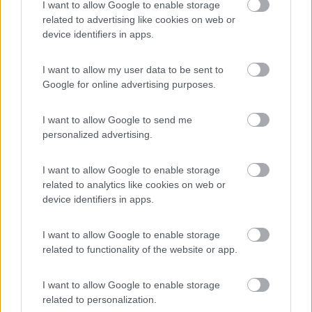
I want to allow Google to enable storage
della proprietà, oppure le restituirà al compratore in caso di
related to advertising like cookies on web or
mancata consegna del bene.
device identifiers in apps.
Minus Labor Homini Salus. Tiempo expendido en trabajo es tiempo perdido. Il
I want to allow my user data to be sent to
miglior ordin mio è l'esser confuso. luigino (luigino)
Google for online advertising purposes.
Modificato da Elletufo il 30/11/2019 alle 21:17:21
I want to allow Google to send me
19
chorus
personalized advertising.
13002
Inserito il
01/12/2019
alle:
10:07:36
I want to allow Google to enable storage
related to analytics like cookies on web or
In risposta al messaggio di
Elletufo
del
30/11/2019
alle
21:16:36
device identifiers in apps.
Legge 147/2013 Versare la somma ad un notaio su un conto dedicato. I
notai ce lo hanno in base alla legge citata in apertura. Le somme sono
I want to allow Google to enable storage
segregate su quel conto, ed il notaio le versa al venditore dopo che c'è
related to functionality of the website or app.
stato il trasferimento della proprietà, oppure le restituirà al compratore in
caso di mancata consegna del bene.
I want to allow Google to enable storage
Immagino che questa procedura che suggerisci avrà un costo,
related to personalization.
chi se lo dovrebbe accollare?