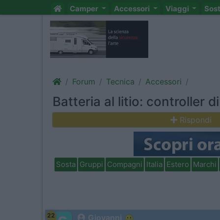
Camper
Accessori
Viaggi
Sos
Forum
Tecnica
Accessori
Batteria al litio: controller 
Rispondi
Sosta
Gruppi
Compagni
Italia
Estero
Marchi
22
Giovanni