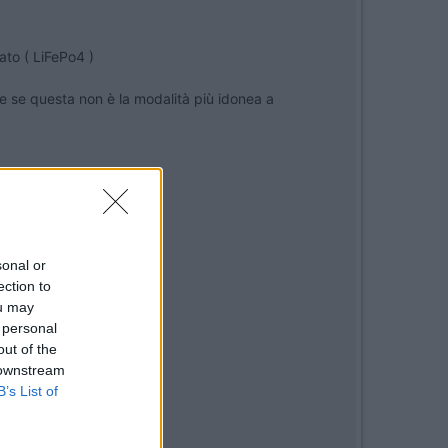
fato ( LiFePo4 )
 se questa non è la modalità più idonea a
imento per intenderci )
sonal or
ection to
ou may
 personal
out of the
 downstream
B’s List of