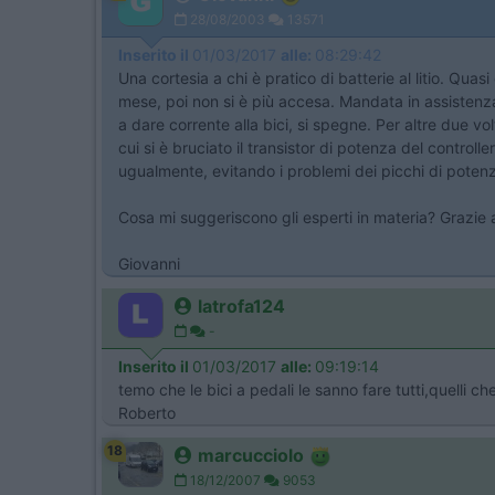
28/08/2003
13571
Inserito il
01/03/2017
alle:
08:29:42
Una cortesia a chi è pratico di batterie al litio. Quas
mese, poi non si è più accesa. Mandata in assistenza
a dare corrente alla bici, si spegne. Per altre due v
cui si è bruciato il transistor di potenza del controll
ugualmente, evitando i problemi dei picchi di potenz
Cosa mi suggeriscono gli esperti in materia? Grazie
Giovanni
latrofa124
-
Inserito il
01/03/2017
alle:
09:19:14
temo che le bici a pedali le sanno fare tutti,quelli ch
Roberto
18
marcucciolo
18/12/2007
9053