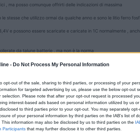
ici , ma posso comunque offrirti delle indicazioni di massima
o le stesse che utilizzo ormai da qualche anno e sono le litio ferro fos
4V e possono essere scaricate e caricate in 1C normalmente , anche
o
tollerate da talune batterie , ma non è la norma
estanti ( di qualità dubbia , insomma quelle delle batterie da combatt
ine -
Do Not Process My Personal Information
to opt-out of the sale, sharing to third parties, or processing of your per
formation for targeted advertising by us, please use the below opt-out s
2,7V )
r selection. Please note that after your opt-out request is processed y
eing interest-based ads based on personal information utilized by us or
disclosed to third parties prior to your opt-out. You may separately opt-
losure of your personal information by third parties on the IAB’s list of
. This information may also be disclosed by us to third parties on the
IA
Participants
that may further disclose it to other third parties.