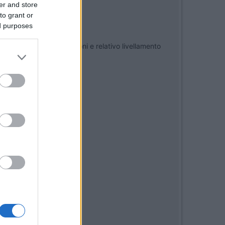
er and store
to grant or
ed purposes
lo delle SINGOLE tensioni e relativo livellamento
 celle