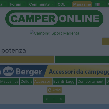
ta
Forum
Community
COL
Magazine
di potenza
Meccanica
Cellula
Accessori
Eventi
Leggi
Comportamenti
D
Attivi
<
1
>