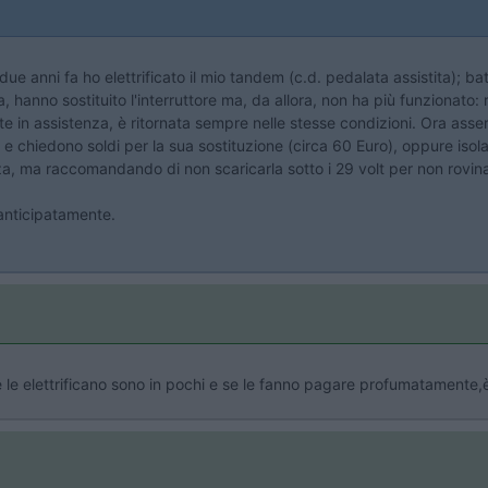
i due anni fa ho elettrificato il mio tandem (c.d. pedalata assistita); b
, hanno sostituito l'interruttore ma, da allora, non ha più funzionato
olte in assistenza, è ritornata sempre nelle stesse condizioni. Ora as
er e chiedono soldi per la sua sostituzione (circa 60 Euro), oppure isola
a, ma raccomandando di non scaricarla sotto i 29 volt per non rovina
 anticipatamente.
e le elettrificano sono in pochi e se le fanno pagare profumatamente,è fa