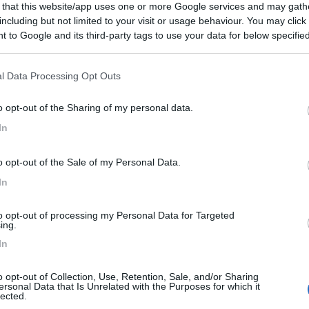
 that this website/app uses one or more Google services and may gath
including but not limited to your visit or usage behaviour. You may click 
 differenza , rispetto ai valori che ti ho indicato
 to Google and its third-party tags to use your data for below specifi
ogle consent section.
celle richiedono una manutenzione ORDINARIA , consistente nel control
l Data Processing Opt Outs
perché le batterie meglio assemblarle in autonomia , ove possibile
o opt-out of the Sharing of my personal data.
In
ltro non è che un multiplo di 3,3/3,4V , quindi almeno una serie di 12
o opt-out of the Sale of my Personal Data.
In
to opt-out of processing my Personal Data for Targeted
ing.
In
o opt-out of Collection, Use, Retention, Sale, and/or Sharing
ersonal Data that Is Unrelated with the Purposes for which it
lected.