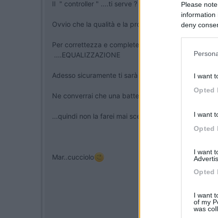
Il " controller " ....ti serve ?
Please note
information 
Ovvio che la qualità e la provenienza delle celle fa la
deny consent
in below Go
Per correttezza e completezza di informazione , le 
Persona
....EQUALIZZAZIONE
Adesso sicuramente ti sarà più chiaro ( ovvio ) , il 
I want t
Opted 
Ne converrai che una batteria da 36 volt nominali , a
I want t
...quindi non la farei mai scendere sotto 31,2V
Opted 
I want 
Mar..cucciolo
Advertis
Opted 
I want t
of my P
was col