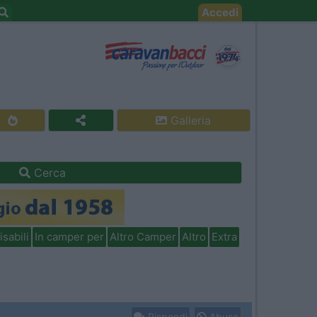
Accedi
Galleria
Cerca
isabili
In camper per
Altro Camper
Altro
Extra
Rispondi
Abuso