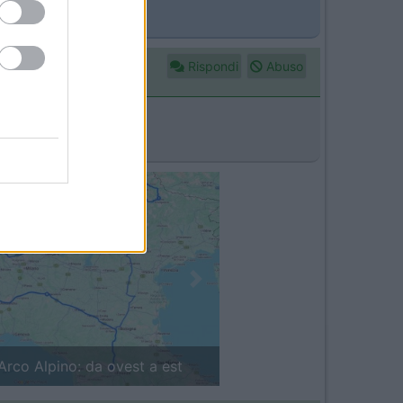
Rispondi
Abuso
Next
in camper: il piccolo sentiero