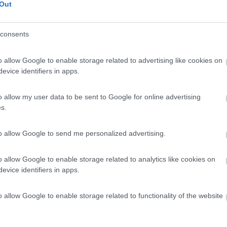
Out
consents
o allow Google to enable storage related to advertising like cookies on
evice identifiers in apps.
o allow my user data to be sent to Google for online advertising
s.
to allow Google to send me personalized advertising.
meglio che ci sia o no?
l display, in alcune circostanze (salite ripide anche se di breve enti
o allow Google to enable storage related to analytics like cookies on
, 36v, 10Ah).
evice identifiers in apps.
 pagherò anche se in garanzia, ma pagherò solo dopo aver testato che 
o allow Google to enable storage related to functionality of the website