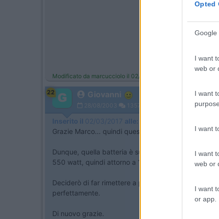
Opted 
Google 
I want t
web or d
Modificato da marcucciolo il 02/03/2017 alle 00:19:10
22
I want t
Giovanni
purpose
28/08/2003
13571
Inserito il
02/03/2017
alle:
08:03:45
I want 
Grazie Marco... quindi questo cavolo di controller è 
Dunque, quella batteria è su un motore che, secondo i
I want t
550 watt, quindi attorno a 15-16A (batteria LiFePo4
web or d
Deciderò di far rimettere a posto questo controller,
I want t
perfettamente.
or app.
Di nuovo grazie.