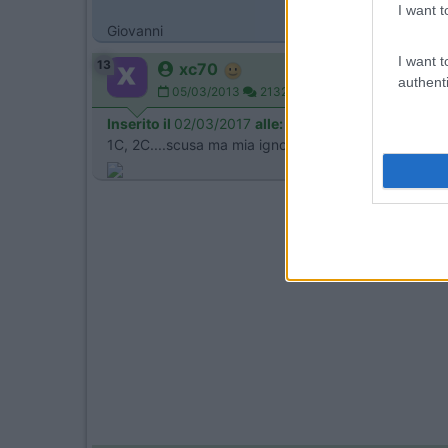
I want t
Giovanni
I want t
13
xc70
authenti
05/03/2013
2132
Inserito il
02/03/2017
alle:
08:23:38
1C, 2C....scusa ma mia ignoranza...cosa significa?