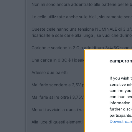
Non mi sono ancora addentrato alle batterie per le b
Le celle utilizzate anche sulle bici , sicuramente son
Queste celle hanno una tensione NOMINALE di 3,3/3,
ricaricarle e scaricarle alla lunga , se vuoi che durin
Cariche e scariche in 2 C o addirittura 3/4/5C sono 
Una carica in 0,3C è l ideale anche per celle non pr
camperonl
Adesso due paletti
If you wish 
sensitive in
Mai farle scendere a 2,5V per cella ( meglio se 2,6/
confirm you
continue se
Mai farle salire oltre i 3,75V per cella
information 
further disc
Meno ti avvicini a questi valori più resti in sicurezza
participants
Downstream 
Alla luce di questi elementi