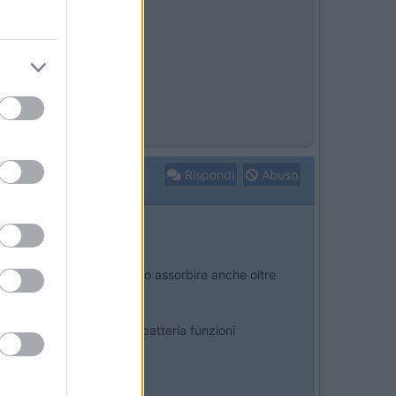
Rispondi
Abuso
tà - tipo un ponte) ho visto assorbire anche oltre
al quarto intervento, la batteria funzioni