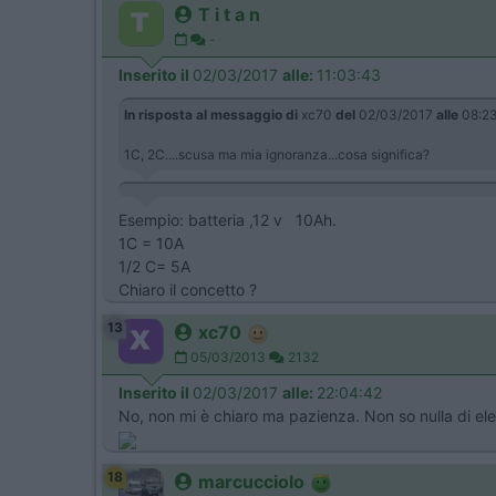
T i t a n
-
Inserito il
02/03/2017
alle:
11:03:43
In risposta al messaggio di
xc70
del
02/03/2017
alle
08:23
1C, 2C....scusa ma mia ignoranza...cosa significa?
Esempio: batteria ,12 v 10Ah.
1C = 10A
1/2 C= 5A
Chiaro il concetto ?
13
xc70
05/03/2013
2132
Inserito il
02/03/2017
alle:
22:04:42
No, non mi è chiaro ma pazienza. Non so nulla di elet
18
marcucciolo