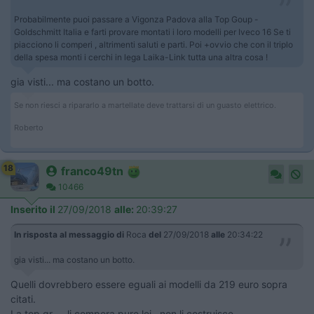
Probabilmente puoi passare a Vigonza Padova alla Top Goup -
Goldschmitt Italia e farti provare montati i loro modelli per Iveco 16 Se ti
piacciono li comperi , altrimenti saluti e parti. Poi +ovvio che con il triplo
della spesa monti i cerchi in lega Laika-Link tutta una altra cosa !
gia visti... ma costano un botto.
Se non riesci a ripararlo a martellate deve trattarsi di un guasto elettrico.
Roberto
18
franco49tn
10466
Inserito il
27/09/2018
alle:
20:39:27
In risposta al messaggio di
Roca
del
27/09/2018
alle
20:34:22
gia visti... ma costano un botto.
Quelli dovrebbero essere eguali ai modelli da 219 euro sopra
citati.
La top gr--- li compera pure lei , non li costruisce.