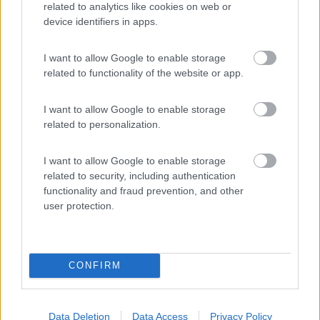
related to analytics like cookies on web or
device identifiers in apps.
I want to allow Google to enable storage
14
Dash
related to functionality of the website or app.
8136
Inserito il
28/09/2018
alle:
07:30:49
I want to allow Google to enable storage
related to personalization.
In risposta al messaggio di
marinox
del
27/09/2018
alle
22:18:28
sul MIO daily ho colorato di nero il mozzo posteriore ,poi con il bianco le
I want to allow Google to enable storage
scritte iveco daily e infine i copri bulloni cromati x tutte le ruote , x me è
related to security, including authentication
più che sufficiente . carlo
functionality and fraud prevention, and other
user protection.
Io il mozzo posteriore l'ho dipinto di grigio, stesso colore del
telaio. Primo lavoro fatto sul camper da nuovo. Sempre tenendo
a mente la sicurezza, volevo evitare che quella parte,
CONFIRM
stranamente tenuta grezza di fabbrica, avesse una
proliferazione di ruggine. Neanche un punto di ruggine a oggi.
Ciao da Dash
Data Deletion
Data Access
Privacy Policy