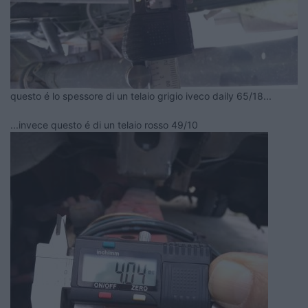
questo é lo spessore di un telaio grigio iveco daily 65/18...
...invece questo é di un telaio rosso 49/10