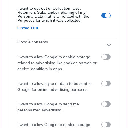
Inserito il
27/09/2018
alle:
22:44:48
I want to opt-out of Collection, Use,
Retention, Sale, and/or Sharing of my
In risposta al messaggio di
Roca
del
27/09/2018
alle
20:03:41
Personal Data that Is Unrelated with the
Purposes for which it was collected.
no questi nooooo! concordo con te che sono orrendi tuttavia quelli che
dico io sono diversi. ora ho adocchiato questi
Opted Out
Quelli che hai linkato sono un altra cosa, concordo, ma costano
Google consents
sempre un bel po, e concordo con quello che dice Dash sui
problemi che possono creare.
Oltretutto mi è capitato di vedere mezzi con borchie simili e
I want to allow Google to enable storage
quando la ruota gira non girano mai perfettamente tondi e
related to advertising like cookies on web or
sembra che ci sia una ruota che sta per saltare via.
device identifiers in apps.
Sono in sintonia con Marinox, una bella sistemata ai cerchi ben
I want to allow my user data to be sent to
riverniciati e senza ruggine, e poi al massimo dei copridadi.
Google for online advertising purposes.
____________________________________
I want to allow Google to send me
Tommaso IZ4DJI
personalized advertising.
www.iz4dji.it
I want to allow Google to enable storage