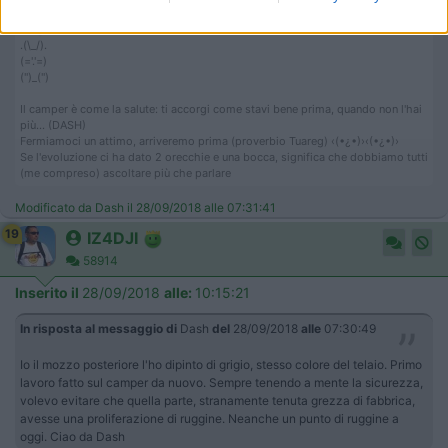
.(\_/).
(='.'=)
('')_('')
Il camper è come la salute: ti accorgi come stavi bene prima, quando non l'hai
più... (DASH)
Fermiamoci un attimo, arriveremo prima (proverbio Tuareg) ‹(•¿•)›‹(•¿•)›
Se l'evoluzione ci ha dato 2 orecchie e una bocca, significa che dobbiamo tutti
(me compreso) ascoltare più che parlare
Modificato da Dash il 28/09/2018 alle 07:31:41
19
IZ4DJI
58914
Inserito il
28/09/2018
alle:
10:15:21
In risposta al messaggio di
Dash
del
28/09/2018
alle
07:30:49
Io il mozzo posteriore l'ho dipinto di grigio, stesso colore del telaio. Primo
lavoro fatto sul camper da nuovo. Sempre tenendo a mente la sicurezza,
volevo evitare che quella parte, stranamente tenuta grezza di fabbrica,
avesse una proliferazione di ruggine. Neanche un punto di ruggine a
oggi. Ciao da Dash