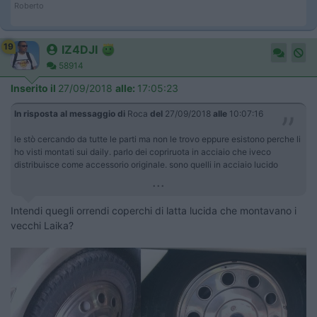
Roberto
19
IZ4DJI
58914
Inserito il
27/09/2018
alle:
17:05:23
In risposta al messaggio di
Roca
del
27/09/2018
alle
10:07:16
le stò cercando da tutte le parti ma non le trovo eppure esistono perche li
ho visti montati sui daily. parlo dei copriruota in acciaio che iveco
distribuisce come accessorio originale. sono quelli in acciaio lucido
...
Intendi quegli orrendi coperchi di latta lucida che montavano i
vecchi Laika?