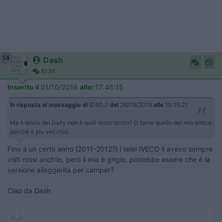
14
Dash
8136
Inserito il
01/10/2018
alle:
17:46:15
In risposta al messaggio di
IZ4DJI
del
28/09/2018
alle
10:15:21
Ma il telaio del Daily non è quel rosso scuro? O forse quello del mio amico
perchè è piu vecchio.
Fino a un certo anno (2011-2012?) i telai IVECO li avevo sempre
visti rossi anch'io, però il mio è grigio, potrebbe essere che è la
versione alleggerita per camper?
Ciao da Dash
.(\_/).