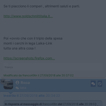
Se ti piacciono li comperi , altrimenti saluti e parti.
http://www.goldschmittitalia.it...
Poi +ovvio che con il triplo della spesa
monti i cerchi in lega Laika-Link
tutta una altra cosa !
https://screenshots.firefox.com...
Franco
Modificato da franco49tn il 27/09/2018 alle 20:37:02
14
Roca
5864
Inserito il
27/09/2018
alle:
20:34:22
In risposta al messaggio di
franco49tn
del
27/09/2018
alle
20:28:03