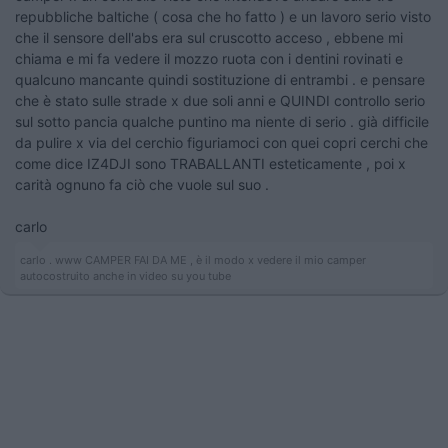
repubbliche baltiche ( cosa che ho fatto ) e un lavoro serio visto
che il sensore dell'abs era sul cruscotto acceso , ebbene mi
chiama e mi fa vedere il mozzo ruota con i dentini rovinati e
qualcuno mancante quindi sostituzione di entrambi . e pensare
che è stato sulle strade x due soli anni e QUINDI controllo serio
sul sotto pancia qualche puntino ma niente di serio . già difficile
da pulire x via del cerchio figuriamoci con quei copri cerchi che
come dice IZ4DJI sono TRABALLANTI esteticamente , poi x
carità ognuno fa ciò che vuole sul suo .
carlo
carlo . www CAMPER FAI DA ME , è il modo x vedere il mio camper
autocostruito anche in video su you tube