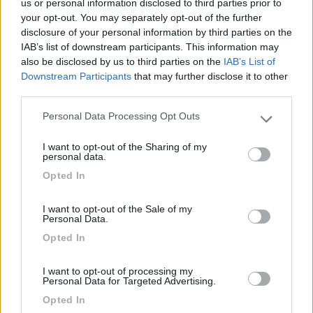
(='.'=)
us or personal information disclosed to third parties prior to
('')_('')
your opt-out. You may separately opt-out of the further
disclosure of your personal information by third parties on the
Il camper è come la salute: ti accorgi come stavi bene prima, quando non l'hai
più... (DASH)
IAB’s list of downstream participants. This information may
Fermiamoci un attimo, arriveremo prima (proverbio Tuareg) ‹(•¿•)›‹(•¿•)›
also be disclosed by us to third parties on the
IAB’s List of
Se l'evoluzione ci ha dato 2 orecchie e una bocca, significa che dobbiamo tutti
Downstream Participants
that may further disclose it to other
(me compreso) ascoltare più che parlare
third parties.
16
marinox
Personal Data Processing Opt Outs
Please note that this website/app uses one or more Google
5358
services and may gather and store information including but
Inserito il
27/09/2018
alle:
22:18:28
I want to opt-out of the Sharing of my
not limited to your visit or usage behaviour. You may click to
personal data.
sul MIO daily ho colorato di nero il mozzo posteriore ,poi con il
grant or deny consent to Google and its third-party tags to
bianco le scritte iveco daily e infine i copri bulloni cromati x
Opted In
use your data for below specified purposes in below Google
tutte le ruote , x me è più che sufficiente .
consent section.
I want to opt-out of the Sale of my
carlo
Personal Data.
Opted In
carlo . www CAMPER FAI DA ME , è il modo x vedere il mio camper
autocostruito anche in video su you tube
I want to opt-out of processing my
19
IZ4DJI
Personal Data for Targeted Advertising.
58914
Opted In