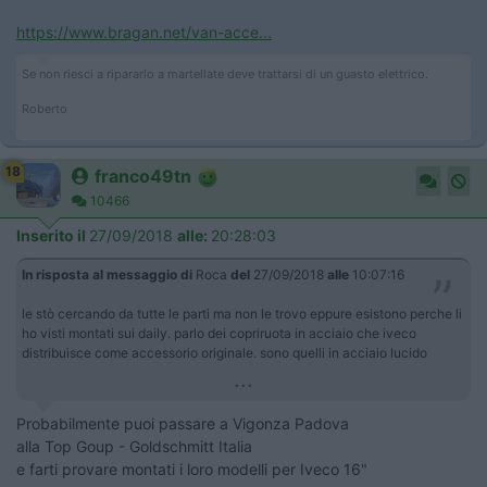
https://www.bragan.net/van-acce...
Se non riesci a ripararlo a martellate deve trattarsi di un guasto elettrico.
Roberto
18
franco49tn
10466
Inserito il
27/09/2018
alle:
20:28:03
In risposta al messaggio di
Roca
del
27/09/2018
alle
10:07:16
le stò cercando da tutte le parti ma non le trovo eppure esistono perche li
ho visti montati sui daily. parlo dei copriruota in acciaio che iveco
distribuisce come accessorio originale. sono quelli in acciaio lucido
...
Probabilmente puoi passare a Vigonza Padova
alla Top Goup - Goldschmitt Italia
e farti provare montati i loro modelli per Iveco 16"