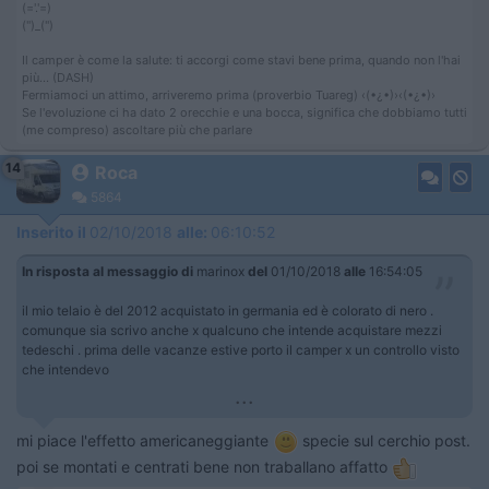
(='.'=)
('')_('')
Il camper è come la salute: ti accorgi come stavi bene prima, quando non l'hai
più... (DASH)
Fermiamoci un attimo, arriveremo prima (proverbio Tuareg) ‹(•¿•)›‹(•¿•)›
Se l'evoluzione ci ha dato 2 orecchie e una bocca, significa che dobbiamo tutti
(me compreso) ascoltare più che parlare
14
Roca
5864
Inserito il
02/10/2018
alle:
06:10:52
In risposta al messaggio di
marinox
del
01/10/2018
alle
16:54:05
il mio telaio è del 2012 acquistato in germania ed è colorato di nero .
comunque sia scrivo anche x qualcuno che intende acquistare mezzi
tedeschi . prima delle vacanze estive porto il camper x un controllo visto
che intendevo
...
mi piace l'effetto americaneggiante
specie sul cerchio post.
poi se montati e centrati bene non traballano affatto