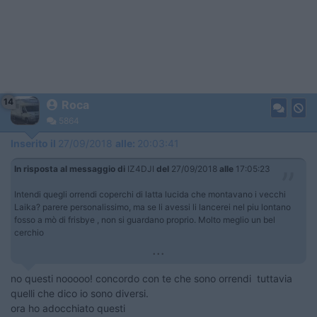
14
Roca
5864
Inserito il
27/09/2018
alle:
20:03:41
In risposta al messaggio di
IZ4DJI
del
27/09/2018
alle
17:05:23
Intendi quegli orrendi coperchi di latta lucida che montavano i vecchi
Laika? parere personalissimo, ma se li avessi li lancerei nel piu lontano
fosso a mò di frisbye , non si guardano proprio. Molto meglio un bel
cerchio
...
no questi nooooo! concordo con te che sono orrendi tuttavia
quelli che dico io sono diversi.
ora ho adocchiato questi