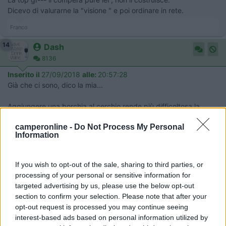
Dicevo di valurarne la "visione " e poi ordinare in rete.
Franco
14
Dash
8136
Inserito il
27/09/2018
alle:
20:57:28
Già che ci sono, dico la mia...
Aggiungere una borchia al cerchio rende più difficoltosa la
circolazione d'aria a raffreddare i dischi dei freni. Quando un
camperonline -
Do Not Process My Personal
"abbellimento" fa peggiorare un parametro relativo alla
Information
sicurezza, sicuramente mi guardo bene dal montarlo. Preferisco
dei cerchi a vista ma che si raffreddano meglio...
If you wish to opt-out of the sale, sharing to third parties, or
Come sempre, parere personale.
processing of your personal or sensitive information for
targeted advertising by us, please use the below opt-out
Ciao da Dash
section to confirm your selection. Please note that after your
opt-out request is processed you may continue seeing
interest-based ads based on personal information utilized by
.(\_/).