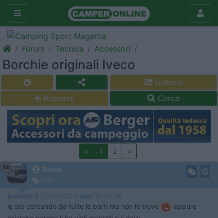
Forum
Tecnica
Accessori
Borchie originali Iveco
Galleria
Rispondi
Cerca
<
1
2
>
14
Roca
5864
Inserito il
27/09/2018
alle:
10:07:16
le stò cercando da tutte le parti ma non le trovo
eppure
esistono perche li ho visti montati sui daily.