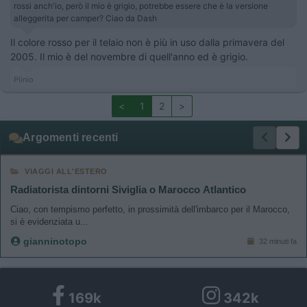
rossi anch'io, però il mio è grigio, potrebbe essere che è la versione
alleggerita per camper? Ciao da Dash
Il colore rosso per il telaio non è più in uso dalla primavera del
2005. Il mio è del novembre di quell'anno ed è grigio.
Plinio
<
1
2
>
Argomenti recenti
VIAGGI ALL'ESTERO
Radiatorista dintorni Siviglia o Marocco Atlantico
Ciao, con tempismo perfetto, in prossimità dell'imbarco per il Marocco,
si è evidenziata u...
gianninotopo
32 minuti fa
169k
342k