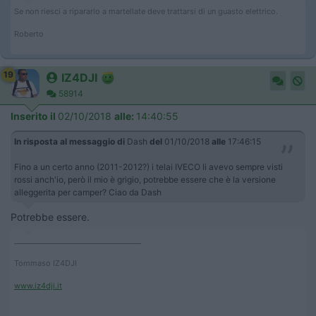
Se non riesci a ripararlo a martellate deve trattarsi di un guasto elettrico.
Roberto
19
IZ4DJI
58914
Inserito il
02/10/2018
alle:
14:40:55
In risposta al messaggio di
Dash
del
01/10/2018
alle
17:46:15
Fino a un certo anno (2011-2012?) i telai IVECO li avevo sempre visti
rossi anch'io, però il mio è grigio, potrebbe essere che è la versione
alleggerita per camper? Ciao da Dash
Potrebbe essere.
____________________________________
Tommaso IZ4DJI
www.iz4dji.it