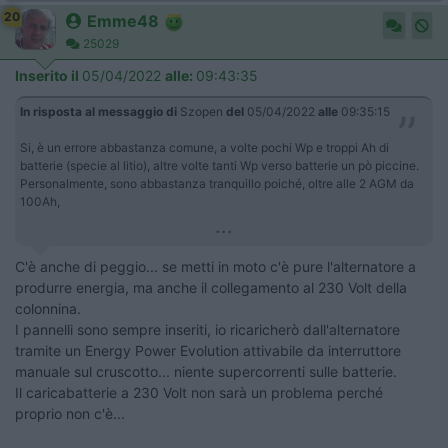
20
Emme48
25029
Inserito il
05/04/2022
alle:
09:43:35
In risposta al messaggio di
Szopen
del
05/04/2022
alle
09:35:15
Si, è un errore abbastanza comune, a volte pochi Wp e troppi Ah di
batterie (specie al litio), altre volte tanti Wp verso batterie un pò piccine.
Personalmente, sono abbastanza tranquillo poiché, oltre alle 2 AGM da
100Ah,
...
C'è anche di peggio... se metti in moto c'è pure l'alternatore a
produrre energia, ma anche il collegamento al 230 Volt della
colonnina.
I pannelli sono sempre inseriti, io ricaricherò dall'alternatore
tramite un Energy Power Evolution attivabile da interruttore
manuale sul cruscotto... niente supercorrenti sulle batterie.
Il caricabatterie a 230 Volt non sarà un problema perché
proprio non c'è...