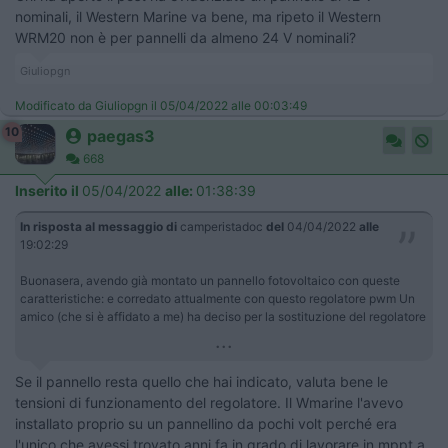
nominali, il Western Marine va bene, ma ripeto il Western
WRM20 non è per pannelli da almeno 24 V nominali?
Giuliopgn
Modificato da Giuliopgn il 05/04/2022 alle 00:03:49
10
paegas3
668
Inserito il
05/04/2022
alle:
01:38:39
In risposta al messaggio di
camperistadoc
del
04/04/2022
alle
19:02:29
Buonasera, avendo già montato un pannello fotovoltaico con queste
caratteristiche: e corredato attualmente con questo regolatore pwm Un
amico (che si è affidato a me) ha deciso per la sostituzione del regolatore
...
Se il pannello resta quello che hai indicato, valuta bene le
tensioni di funzionamento del regolatore. Il Wmarine l'avevo
installato proprio su un pannellino da pochi volt perché era
l'unico che avessi trovato anni fa in grado di lavorare in mppt a