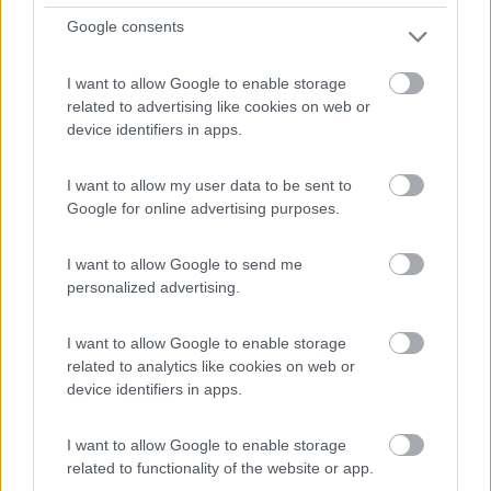
Western dichiara: Massima potenza di pannello 310 W non
Google consents
come potenza erogabile.
Domanda, è quindi un regolatore solo per pannelli di nominale
almeno 24 V?
I want to allow Google to enable storage
related to advertising like cookies on web or
Giuliopgn
device identifiers in apps.
Modificato da Giuliopgn il 04/04/2022 alle 23:55:41
I want to allow my user data to be sent to
6
Szopen
Google for online advertising purposes.
6533
Inserito il
04/04/2022
alle:
23:50:55
I want to allow Google to send me
personalized advertising.
In risposta al messaggio di
Giuliopgn
del
04/04/2022
alle
23:11:11
Ciro, guarda che io ho detto che la confusione la creano i costruttori,
I want to allow Google to enable storage
infatti Western dichiara una corrente massima del pannello di 19 A a 100
related to analytics like cookies on web or
V, ma non la dichiara a 18 V, poi una uscita massima di 20 A alla batteria,
device identifiers in apps.
...
Giulio, nessuna polemica anzi, per quanto riguarda i dati del
I want to allow Google to enable storage
Western, non avevo letto da nessuna parte qual'era la potenza
related to functionality of the website or app.
massima collegabile al regolatore ma, sapendo che altre