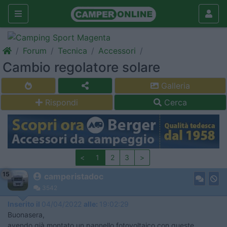
Forum
Tecnica
Accessori
Cambio regolatore solare
Galleria
Rispondi
Cerca
<
1
2
3
>
15
camperistadoc
3542
Inserito il
04/04/2022
alle:
19:02:29
Buonasera,
avendo già montato un pannello fotovoltaico con queste