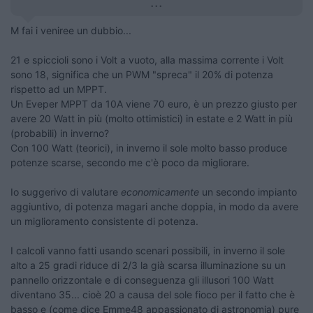
...
M fai i veniree un dubbio...
21 e spiccioli sono i Volt a vuoto, alla massima corrente i Volt
sono 18, significa che un PWM "spreca" il 20% di potenza
rispetto ad un MPPT.
Un Eveper MPPT da 10A viene 70 euro, è un prezzo giusto per
avere 20 Watt in più (molto ottimistici) in estate e 2 Watt in più
(probabili) in inverno?
Con 100 Watt (teorici), in inverno il sole molto basso produce
potenze scarse, secondo me c'è poco da migliorare.
Io suggerivo di valutare
economicamente
un secondo impianto
aggiuntivo, di potenza magari anche doppia, in modo da avere
un miglioramento consistente di potenza.
I calcoli vanno fatti usando scenari possibili, in inverno il sole
alto a 25 gradi riduce di 2/3 la già scarsa illuminazione su un
pannello orizzontale e di conseguenza gli illusori 100 Watt
diventano 35... cioè 20 a causa del sole fioco per il fatto che è
basso e (come dice Emme48 appassionato di astronomia) pure