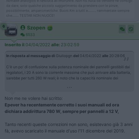
nomade analogico e fanciulla all'imbrunire. Non ho nulla da vendere nè consigli
da dare, solo qualche piccolo suggerimento da prendere con le pinze,
possibilmente, amperometriche. Buoni Km a tutti e......... rammentate sempre
che....... TESTAR NON NUOCE!
6
Szopen
6533
Inserito il
04/04/2022
alle:
23:02:59
In risposta al messaggio di
Giuliopgn
del
04/04/2022
alle
20:28:06
C'è un po' di confusione sulla potenza nominale dei pannelli gestibili dai
regolatori, i 20 A sono la corrente massima che può arrivare alla batteria,
sarebbe per tutti 260 W reali; è noto che la capacità nominale dei
...
Non me ne volere hai scritto:
Epever ha recentemente corretto i suoi manuali ed ora
dichiara addirittura 780 W, sempre per pannelli a 12 V,
Tanto recenti queste correzioni non sono, esistevano già 3 anni
fà, avevo scaricato il manuale d'uso l'11 dicembre del 2019.