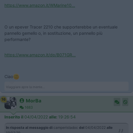
https://www.amazon.it/WMarine10...
O un epever Tracer 2210 che supporterebbe un eventuale
pannello gemello o, in sostituzione, un pannello più
performante?
https://www.amazon.it/dp/B071GR...
Ciao
Viaggiare apre la mente...
16
MorBa
1683
Inserito il
04/04/2022
alle:
19:26:54
In risposta al messaggio di
camperistadoc
del
04/04/2022
alle
19:02:29