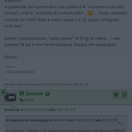
tradotto?
A giudicare dai numeri direi che quella è la "corrente a circuito
chiuso", cioè la "
corrente di cortocircuito
"...
... forse calcolata
col sole da 1000 Watt a metro quadro a 25 gradi centigradi,
cioè mai !
Anche il pubblicizzato "peso piuma" di 9 kg fa ridere... i miei
pesano 18 kg e non hanno potenza doppia ma quadrupla...
Marco.
Marco
http://www.m48.it
Modificato da Emme48 il 05/04/2022 alle 09:31:18
6
Szopen
6533
Inserito il
05/04/2022
alle:
09:35:15
In risposta al messaggio di
Emme48
del
05/04/2022
alle
02:26:39
Si, corretto. Il taglio a 20 Ampere in uscita effettuato dal Western WRM20