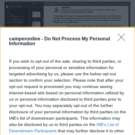
camperonline -
Do Not Process My Personal
Information
If you wish to opt-out of the sale, sharing to third parties, or
processing of your personal or sensitive information for
targeted advertising by us, please use the below opt-out
section to confirm your selection. Please note that after your
Ciro.
opt-out request is processed you may continue seeing
nomade analogico e fanciulla all'imbrunire. Non ho nulla da vendere nè consigli
interest-based ads based on personal information utilized by
da dare, solo qualche piccolo suggerimento da prendere con le pinze,
us or personal information disclosed to third parties prior to
possibilmente, amperometriche. Buoni Km a tutti e......... rammentate sempre
your opt-out. You may separately opt-out of the further
che....... TESTAR NON NUOCE!
disclosure of your personal information by third parties on the
Giuliopgn
IAB’s list of downstream participants. This information may
also be disclosed by us to third parties on the
IAB’s List of
-
Downstream Participants
that may further disclose it to other
Inserito il
04/04/2022
alle:
23:11:11