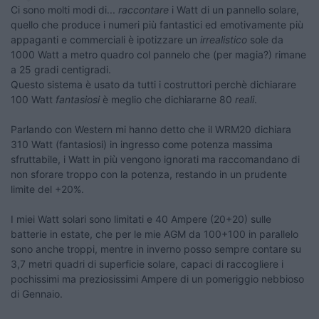
Ci sono molti modi di...
raccontare
i Watt di un pannello solare,
quello che produce i numeri più fantastici ed emotivamente più
appaganti e commerciali è ipotizzare un
irrealistico
sole da
1000 Watt a metro quadro col pannelo che (per magia?) rimane
a 25 gradi centigradi.
Questo sistema è usato da tutti i costruttori perchè dichiarare
100 Watt
fantasiosi
è meglio che dichiararne 80
reali
.
Parlando con Western mi hanno detto che il WRM20 dichiara
310 Watt (fantasiosi) in ingresso come potenza massima
sfruttabile, i Watt in più vengono ignorati ma raccomandano di
non sforare troppo con la potenza, restando in un prudente
limite del +20%.
I miei Watt solari sono limitati e 40 Ampere (20+20) sulle
batterie in estate, che per le mie AGM da 100+100 in parallelo
sono anche troppi, mentre in inverno posso sempre contare su
3,7 metri quadri di superficie solare, capaci di raccogliere i
pochissimi ma preziosissimi Ampere di un pomeriggio nebbioso
di Gennaio.