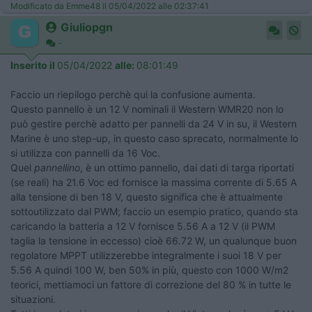
Modificato da Emme48 il 05/04/2022 alle 02:37:41
Giuliopgn
-
Inserito il
05/04/2022
alle:
08:01:49
Faccio un riepilogo perchè qui la confusione aumenta.
Questo pannello è un 12 V nominali il Western WMR20 non lo
può gestire perchè adatto per pannelli da 24 V in su, il Western
Marine è uno step-up, in questo caso sprecato, normalmente lo
si utilizza con pannelli da 16 Voc.
Quel
pannellino
, è un ottimo pannello, dai dati di targa riportati
(se reali) ha 21.6 Voc ed fornisce la massima corrente di 5.65 A
alla tensione di ben 18 V, questo significa che è attualmente
sottoutilizzato dal PWM; faccio un esempio pratico, quando sta
caricando la batteria a 12 V fornisce 5.56 A a 12 V (il PWM
taglia la tensione in eccesso) cioè 66.72 W, un qualunque buon
regolatore MPPT utilizzerebbe integralmente i suoi 18 V per
5.56 A quindi 100 W, ben 50% in più, questo con 1000 W/m2
teorici, mettiamoci un fattore di correzione del 80 % in tutte le
situazioni.