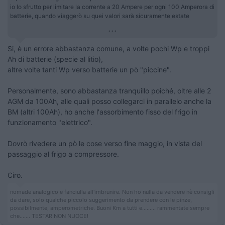
io lo sfrutto per limitare la corrente a 20 Ampere per ogni 100 Amperora di
batterie, quando viaggerò su quei valori sarà sicuramente estate
...
Si, è un errore abbastanza comune, a volte pochi Wp e troppi
Ah di batterie (specie al litio),
altre volte tanti Wp verso batterie un pò "piccine".
Personalmente, sono abbastanza tranquillo poiché, oltre alle 2
AGM da 100Ah, alle quali posso collegarci in parallelo anche la
BM (altri 100Ah), ho anche l'assorbimento fisso del frigo in
funzionamento "elettrico".
Dovrò rivedere un pò le cose verso fine maggio, in vista del
passaggio al frigo a compressore.
Ciro.
nomade analogico e fanciulla all'imbrunire. Non ho nulla da vendere nè consigli
da dare, solo qualche piccolo suggerimento da prendere con le pinze,
possibilmente, amperometriche. Buoni Km a tutti e......... rammentate sempre
che....... TESTAR NON NUOCE!