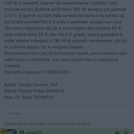
325 W di pannelli, Epever ha recentemente corretto i suoi
manuali ed ora dichiara addirittura 780 W, sempre per pannelli
a 12 V, la guerra sui dati delle schede tecniche li ha portati ad
accettare pannelli fino a 3 volte il nominale, questo non vuol
dire che il regolatore da 20 A può erogare alla batteria 60 A,
quel valore resta 20 A, ma che è in grado, senza guastarsi di
poter essere collegato a 780 W di pannelli, ovviamente i picchi
di corrente sopra i 20 A vengono tagliati.
Ricordiamoci che i picchi sono pochi istanti, pochi minuti e solo
nelle migliori condizioni, non sono questi che ci caricano le
batterie.
Qui sotto i dati per il TRIRON2210
Rated Charge Current 20A
Rated Charge Power 260W/12
Max. PV Array 780W/12V
Giuliopgn
Modificato da Giuliopgn il 04/04/2022 alle 20:28:59
21
ezio55