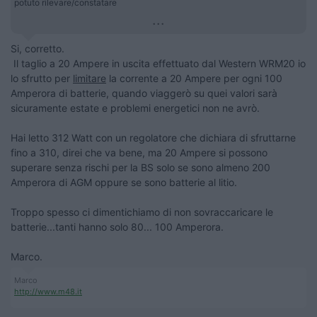
potuto rilevare/constatare
...
Si, corretto.
Il taglio a 20 Ampere in uscita effettuato dal Western WRM20 io
lo sfrutto per
limitare
la corrente a 20 Ampere per ogni 100
Amperora di batterie, quando viaggerò su quei valori sarà
sicuramente estate e problemi energetici non ne avrò.
Hai letto 312 Watt con un regolatore che dichiara di sfruttarne
fino a 310, direi che va bene, ma 20 Ampere si possono
superare senza rischi per la BS solo se sono almeno 200
Amperora di AGM oppure se sono batterie al litio.
Troppo spesso ci dimentichiamo di non sovraccaricare le
batterie...tanti hanno solo 80... 100 Amperora.
Marco.
Marco
http://www.m48.it