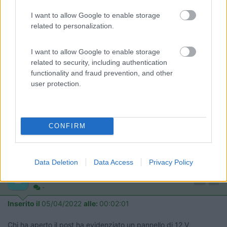
aziende lo rendevano noto nei loro vari manuali ed avendo
I want to allow Google to enable storage
disponibile tutto l'occorrente ho fatto prima a provare che a
related to personalization.
mandare una mail ed attendere un'improbabile risposta in tempi
brevi.
I want to allow Google to enable storage
Marco Emme48 ad esempio, ha collegato un pannello da
related to security, including authentication
380Wp al Western WRM20, in realtà, il suo impianto è costituito
functionality and fraud prevention, and other
da 2 pannelli uguali e 2 regolatori uguali, credo che presto
user protection.
posterà qualcosa anche lui al riguardo.
Ciro.
CONFIRM
nomade analogico e fanciulla all'imbrunire. Non ho nulla da vendere nè consigli
da dare, solo qualche piccolo suggerimento da prendere con le pinze,
possibilmente, amperometriche. Buoni Km a tutti e......... rammentate sempre
che....... TESTAR NON NUOCE!
Data Deletion
Data Access
Privacy Policy
Giuliopgn
-
Inserito il
05/04/2022
alle:
00:02:01
Chi ha aperto il post ha evidenziato un pannello di 12 V