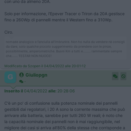
con uno da almeno 20A.
Solo per informazione, l'Epever Tracer o Triron da 20A gestisce
fino a 260Wp di pannelli mentre il Western fino a 310Wp.
Ciro.
nomade analogico e fanciulla all'imbrunire. Non ho nulla da vendere nè consigli
da dare, solo qualche piccolo suggerimento da prendere con le pinze,
possibilmente, amperometriche. Buoni Km a tutti e......... rammentate sempre
che....... TESTAR NON NUOCE!
Modificato da Szopen il 04/04/2022 alle 20:01:12
Giuliopgn
-
Inserito il
04/04/2022
alle:
20:28:06
C'è un po' di confusione sulla potenza nominale dei pannelli
gestibili dai regolatori, i 20 A sono la corrente massima che può
arrivare alla batteria, sarebbe per tutti 260 W reali; è noto che
la capacità nominale dei pannelli non è mai raggiungibile, nel
migliore dei casi si arriva all'80% della stessa che corrisponde a