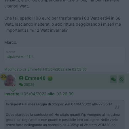
ulteriori Watt.
Che fai, spendi 100 euro per trasformare i 63 Watt estivi in 68
Watt, lasciando inalterati o addirittura peggiorando i miseri ma
importantissimi 12 Watt invernali?
Marco.
Marco
http://www.m48.it
Modificato da Emme48 il 05/04/2022 alle 02:53:50
20
Emme48
25029
Inserito il
05/04/2022
alle:
02:26:39
In risposta al messaggio di
Szopen
del
04/04/2022
alle
22:35:14
Dove starebbe la confusione? Ho citato quanti Wp vengono al massimo
gestiti dai regolatori e non quanti è possibile loro collegare. Nelle varie
prove fatte collegando un pannello da 435Wp al Western WRM20 ho