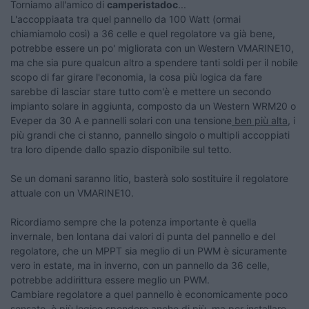
Torniamo all'amico di
camperistadoc
...
L'accoppiaata tra quel pannello da 100 Watt (ormai
chiamiamolo così) a 36 celle e quel regolatore va già bene,
potrebbe essere un po' migliorata con un Western VMARINE10,
ma che sia pure qualcun altro a spendere tanti soldi per il nobile
scopo di far girare l'economia, la cosa più logica da fare
sarebbe di lasciar stare tutto com'è e mettere un secondo
impianto solare in aggiunta, composto da un Western WRM20 o
Eveper da 30 A e pannelli solari con una tensione
ben più alta
, i
più grandi che ci stanno, pannello singolo o multipli accoppiati
tra loro dipende dallo spazio disponibile sul tetto.
Se un domani saranno litio, basterà solo sostituire il regolatore
attuale con un VMARINE10.
Ricordiamo sempre che la potenza importante è quella
invernale, ben lontana dai valori di punta del pannello e del
regolatore, che un MPPT sia meglio di un PWM è sicuramente
vero in estate, ma in inverno, con un pannello da 36 celle,
potrebbe addirittura essere meglio un PWM.
Cambiare regolatore a quel pannello è economicamente poco
sensato, è più logico spendere anche di più, ma per installare