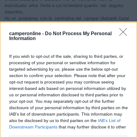
individuato altra fonte a cui richiedere quanto nel seguito
descritto.
Ho un problema con la centralina del camper (Adriatik Coral
680 Sp) che a seguito di un collegamento sbagliato da parte
mia ( scambio di polarità nel connettere la batteria servizi
camperonline -
Do Not Process My Personal
) ha smesso di erogare corrente a tutti gli apparati
Information
utilizzatori. La mia centralina è la ELB 225 prodotta dalla
azienda tedesca SCHAUDT ed è abbinata al modulo console
If you wish to opt-out of the sale, sharing to third parties, or
LT 500 prodotto dalla stessa azienda.
processing of your personal or sensitive information for
Ho letto sul forum di Camperonline che il membro del forum
targeted advertising by us, please use the below opt-out
"Clint" ha avuto problemi di riparazione di una centralina di
section to confirm your selection. Please note that after your
questo produttore e che all'epoca aveva individuato un
opt-out request is processed you may continue seeing
riparatore di Torino al quale si era rivolto con soddisfazione
interest-based ads based on personal information utilized by
nel risultato ed anche nei costi.
us or personal information disclosed to third parties prior to
Sono pertanto a chiedere a tutti coloro che ne fossero a
your opt-out. You may separately opt-out of the further
conoscenza la cortesia di fornirmi gli elementi per
disclosure of your personal information by third parties on the
contattare il citato riparatore a cui vorrei rivolgermi per
IAB’s list of downstream participants. This information may
procedere all'intervento di riparazione.
also be disclosed by us to third parties on the
IAB’s List of
Con la speranza che qualcuno possa aiutarmi, ringrazio in
Downstream Participants
that may further disclose it to other
ogni caso per la gentile attenzione. Un saluto da macflo
third parties.
P.S. Ho tentato dal forum di contattare il membro Clint ma