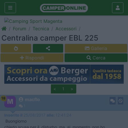
Forum
Tecnica
Accessori
Centralina camper EBL 225
Galleria
Rispondi
Cerca
<
1
>
18
macflo
1
Inserito il
25/08/2017
alle:
12:41:24
Buongiorno
chiedo scusa per il disturbo ma al momento non ho