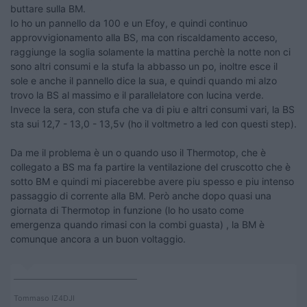
buttare sulla BM.
Io ho un pannello da 100 e un Efoy, e quindi continuo
approvvigionamento alla BS, ma con riscaldamento acceso,
raggiunge la soglia solamente la mattina perchè la notte non ci
sono altri consumi e la stufa la abbasso un po, inoltre esce il
sole e anche il pannello dice la sua, e quindi quando mi alzo
trovo la BS al massimo e il parallelatore con lucina verde.
Invece la sera, con stufa che va di piu e altri consumi vari, la BS
sta sui 12,7 - 13,0 - 13,5v (ho il voltmetro a led con questi step).
Da me il problema è un o quando uso il Thermotop, che è
collegato a BS ma fa partire la ventilazione del cruscotto che è
sotto BM e quindi mi piacerebbe avere piu spesso e piu intenso
passaggio di corrente alla BM. Però anche dopo quasi una
giornata di Thermotop in funzione (lo ho usato come
emergenza quando rimasi con la combi guasta) , la BM è
comunque ancora a un buon voltaggio.
____________________________________
Tommaso IZ4DJI