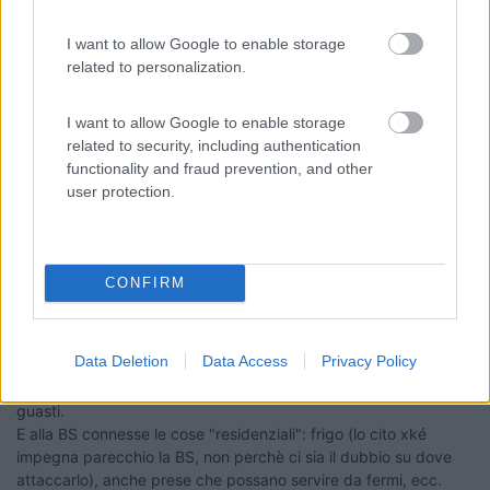
____________________________________
I want to allow Google to enable storage
Tommaso IZ4DJI
related to personalization.
www.iz4dji.it
I want to allow Google to enable storage
related to security, including authentication
functionality and fraud prevention, and other
user protection.
22
Armando
7642
CONFIRM
Inserito il
09/04/2018
alle:
16:14:24
Si Tommaso, lo sapevo.
Però preferisco un'impostazione più "automobilistica" con gli
Data Deletion
Data Access
Privacy Policy
accessori che si usano nel circolare connessi alla BM. Tanto più
che col parallelatore non ci sono problemi di BM scarsa, salvo
guasti.
E alla BS connesse le cose "residenziali": frigo (lo cito xké
impegna parecchio la BS, non perchè ci sia il dubbio su dove
attaccarlo), anche prese che possano servire da fermi, ecc.