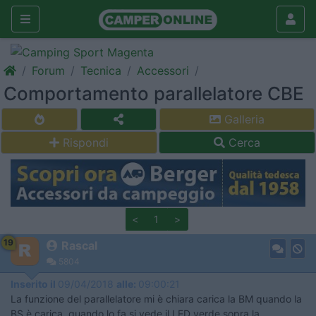
Forum
Tecnica
Accessori
Comportamento parallelatore CBE
Galleria
Rispondi
Cerca
<
1
>
19
Rascal
5804
Inserito il
09/04/2018
alle:
09:00:21
La funzione del parallelatore mi è chiara carica la BM quando la
BS è carica, quando lo fa si vede il LED verde sopra la