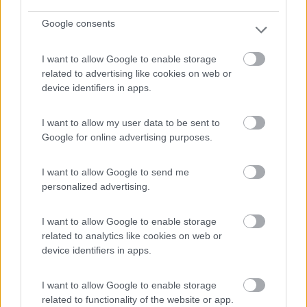
pannello&regolatore supera il valore soglia di 13.6 volt quindi il
Google consents
parallelatore la convoglia alla BM, ciaoo.
19
IZ4DJI
I want to allow Google to enable storage
58914
related to advertising like cookies on web or
device identifiers in apps.
Inserito il
09/04/2018
alle:
14:16:56
In risposta al messaggio di
Armando
del
09/04/2018
alle
12:15:15
I want to allow my user data to be sent to
Google for online advertising purposes.
.. altri assorbimenti non dovrebbero esserci Quando avevo in camper i
figli sempre con la musica a sfondatimpani, gli assorbimenti c'erano e
come :) (da fermi e con l'autoradio connessa a BM ovviamente)
I want to allow Google to send me
personalized advertising.
La prima cosa che facco su un camper è spostare tutto sotto
BS, e intendo Autoradio, navigatore, CB, monitor, retrocamera,
dashcam, prese per ricarica telefono etc... Una volta portato
I want to allow Google to enable storage
sotto al cruscotto un 2X6mm2 il piu è fatto.
related to analytics like cookies on web or
Volevo anche l allarme sotto BS ma l'elettrauto mi ha detto che
device identifiers in apps.
non è possibile in quanto si integra nell impianto elettrico del
motore....pazienza.
I want to allow Google to enable storage
related to functionality of the website or app.