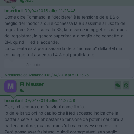
7642
Inserito il
09/04/2018
alle:
11:23:48
Come dice Tommaso, a "decidere" è la tensione della BS o
meglio del "nodo" a cui è connessa la BS assieme all'uscita del
regolatore. Se si stacca la BS, la tensione in oggetto sará quella
del regolatore, in genere superiore alla soglia che connette la
BM, quindi il led si accende.
La corrente sarà poi a seconda della "richiesta" della BM ma
comunque limitata entro i 4 A dal parallelatore
_____________ Armando
Modificato da Armando il 09/04/2018 alle 11:25:25
Mauser
-
Inserito il
09/04/2018
alle:
11:27:59
Ciao, mi sembra che funzioni come il mio.
Io dalle istruzioni ho capito che il led accesso indica che la
batteria servizi ha abbastanza tensione da poter ricaricare la
batteria motore, qualora quest'ultima ne avesse necessità.
Però posso aver frainteso, quindi correggetemi se sbaglio.