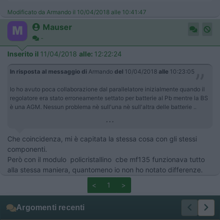
Modificato da Armando il 10/04/2018 alle 10:41:47
Mauser
-
Inserito il
11/04/2018
alle:
12:22:24
In risposta al messaggio di
Armando
del
10/04/2018
alle
10:23:05
Io ho avuto poca collaborazione dal parallelatore inizialmente quando il
regolatore era stato erroneamente settato per batterie al Pb mentre la BS
è una AGM. Nessun problema nè sull'una nè sull'altra delle batterie ..
...
Che coincidenza, mi è capitata la stessa cosa con gli stessi
componenti.
Però con il modulo policristallino cbe mf135 funzionava tutto
alla stessa maniera, quantomeno io non ho notato differenze.
<
1
>
Argomenti recenti