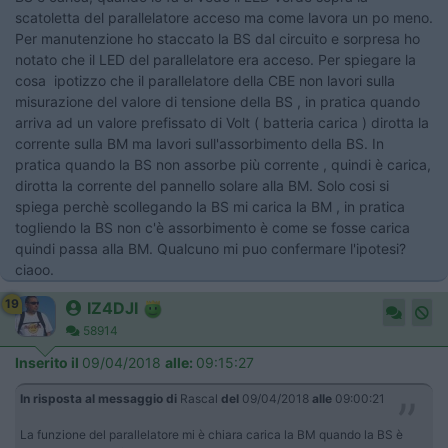
scatoletta del parallelatore acceso ma come lavora un po meno.
Per manutenzione ho staccato la BS dal circuito e sorpresa ho
notato che il LED del parallelatore era acceso. Per spiegare la
cosa ipotizzo che il parallelatore della CBE non lavori sulla
misurazione del valore di tensione della BS , in pratica quando
arriva ad un valore prefissato di Volt ( batteria carica ) dirotta la
corrente sulla BM ma lavori sull'assorbimento della BS. In
pratica quando la BS non assorbe più corrente , quindi è carica,
dirotta la corrente del pannello solare alla BM. Solo cosi si
spiega perchè scollegando la BS mi carica la BM , in pratica
togliendo la BS non c'è assorbimento è come se fosse carica
quindi passa alla BM. Qualcuno mi puo confermare l'ipotesi?
ciaoo.
19
IZ4DJI
58914
Inserito il
09/04/2018
alle:
09:15:27
In risposta al messaggio di
Rascal
del
09/04/2018
alle
09:00:21
La funzione del parallelatore mi è chiara carica la BM quando la BS è