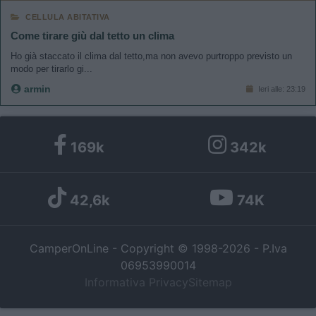
CELLULA ABITATIVA
Come tirare giù dal tetto un clima
Ho già staccato il clima dal tetto,ma non avevo purtroppo previsto un
modo per tirarlo gi...
armin
Ieri alle: 23:19
169k
342k
42,6k
74K
CamperOnLine - Copyright © 1998-2026 - P.Iva
06953990014
Informativa Privacy
Sitemap