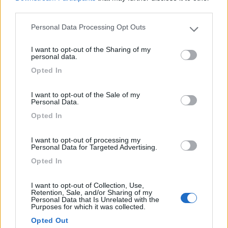
third parties.
Personal Data Processing Opt Outs
Please note that this website/app uses one or more Google
services and may gather and store information including but
22
Armando
I want to opt-out of the Sharing of my
not limited to your visit or usage behaviour. You may click to
personal data.
7642
grant or deny consent to Google and its third-party tags to
Opted In
use your data for below specified purposes in below Google
Inserito il
09/04/2018
alle:
12:15:15
consent section.
".. altri assorbimenti non dovrebbero esserci"
I want to opt-out of the Sale of my
Personal Data.
Quando avevo in camper i figli sempre con la musica a
Opted In
sfondatimpani, gli assorbimenti c'erano e come :)
I want to opt-out of processing my
(da fermi e con l'autoradio connessa a BM ovviamente)
Personal Data for Targeted Advertising.
_____________ Armando
Opted In
19
Rascal
I want to opt-out of Collection, Use,
5804
Retention, Sale, and/or Sharing of my
Personal Data that Is Unrelated with the
Inserito il
09/04/2018
alle:
13:31:53
Purposes for which it was collected.
Grazie delle risposte allora sarà che mancando l'assorbimento
Opted Out
eventuale della BS in quanto staccata la tensione erogata dal