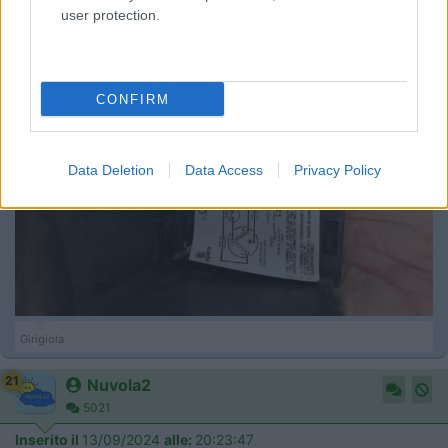
user protection.
CONFIRM
Data Deletion
Data Access
Privacy Policy
Girigiola
21
Nuvola2
5021
Inserito il
13/09/2024
alle:
20:23:47