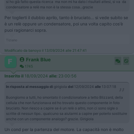
si ho già fatto questa ricerca ma non mi ha dato i risultati attesi, si va da
condensatore a relè ma non è la stessa cosa...grazie
Per toglierti il dubbio aprilo, tanto è bruciato... si vede subito se
è un relè oppure un condensatore, poi una volta capito cos'è
puoi ragionarci sopra.
Tiziano
Modificato da banoyo il 13/09/2024 alle 21:47:41
Frank Blue
1745
Inserito il
18/09/2024
alle:
23:00:56
In risposta al messaggio di
girigiola
del
12/09/2024
alle
13:07:18
Buongiorno a tutti, ho smontato il condizionatore a tetto Blizzard, della
cellula che non funzionava ed ho trovato questo componente in foto
bruciato. Non riesco a capire se è un relè o altro, non ci sono sigle o
scritte di nessun tipo.. qualcuno sa aiutarmi a capire per poterlo sostituire
anche con un componente analogo? grazie. Girigiola
Un cond per la partenza del motore. La capacità non è molto