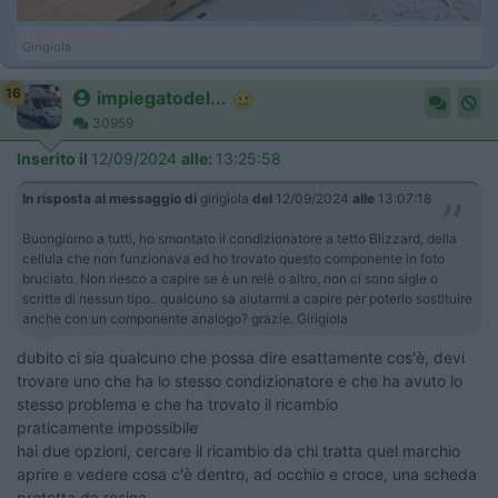
Girigiola
16
impiegatodel...
30959
Inserito il
12/09/2024
alle:
13:25:58
In risposta al messaggio di
girigiola
del
12/09/2024
alle
13:07:18
Buongiorno a tutti, ho smontato il condizionatore a tetto Blizzard, della
cellula che non funzionava ed ho trovato questo componente in foto
bruciato. Non riesco a capire se è un relè o altro, non ci sono sigle o
scritte di nessun tipo.. qualcuno sa aiutarmi a capire per poterlo sostituire
anche con un componente analogo? grazie. Girigiola
dubito ci sia qualcuno che possa dire esattamente cos'è, devi
trovare uno che ha lo stesso condizionatore e che ha avuto lo
stesso problema e che ha trovato il ricambio
praticamente impossibile
hai due opzioni, cercare il ricambio da chi tratta quel marchio
aprire e vedere cosa c'è dentro, ad occhio e croce, una scheda
protetta da resina