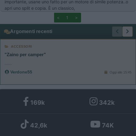
importante, usane uno fatto per un motore di simile potenza..o
apri uno split e copia. È un classico,
<
1
>
Argomenti recenti
ACCESSORI
"Zaino per camper"
......
Verdone55
Oggi alle 15:45
169k
342k
42,6k
74K