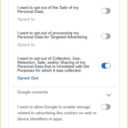
consent section.
I want to opt-out of the Sale of my
In risposta al messaggio di
emmespanish
del
12/09/2024
alle
14:21:24
Personal Data.
Opted In
Stavo pensando la stessa cosa... Anche a me sembra un condensatore
per dare lo spunto alla rotante...
I want to opt-out of processing my
si ho già fatto questa ricerca ma non mi ha dato i risultati attesi,
Personal Data for Targeted Advertising.
si va da condensatore a relè ma non è la stessa cosa...grazie
Opted In
Girigiola
I want to opt-out of Collection, Use,
Retention, Sale, and/or Sharing of my
19
girigiola
Personal Data that Is Unrelated with the
Purposes for which it was collected.
238
Opted Out
Inserito il
13/09/2024
alle:
07:51:15
In risposta al messaggio di
Nuvola2
del
12/09/2024
alle
18:58:03
Google consents
Ciao ho anch'io questo clima,ho avuto modo di metterci mano qualche
tempo fa cosi ho approfittato per fare un pò di foto.Sono andato a
I want to allow Google to enable storage
rivederle ma il mio non ha questo componente. Se vuoi ti posso mettere
related to advertising like cookies on web or
le foto dell'impianto funzionale,dei 3 condensatori con i valori e del relè
device identifiers in apps.
d'avviamento ma non c'è altro