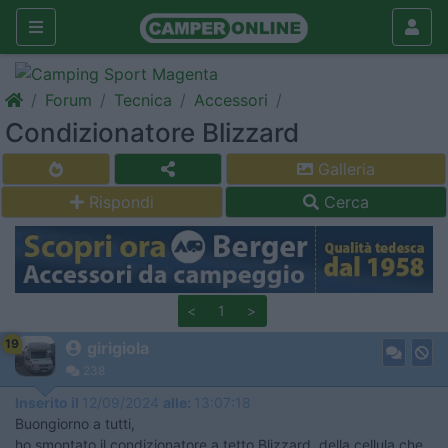
Forum
Tecnica
Accessori
Condizionatore Blizzard
Galleria
Rispondi
Cerca
<
1
>
19
girigiola
238
Inserito il
12/09/2024
alle:
13:07:18
Buongiorno a tutti,
ho smontato il condizionatore a tetto Blizzard, della cellula che