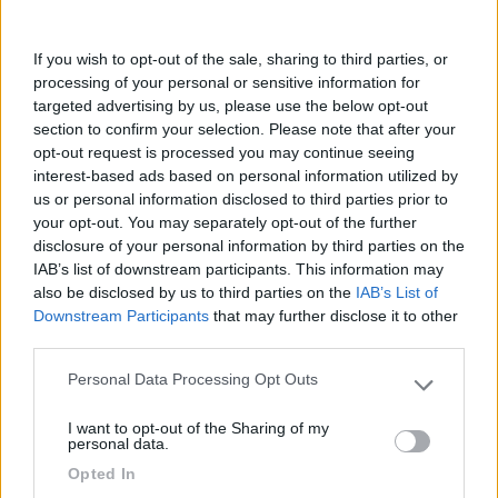
5021
Inserito il
12/09/2024
alle:
18:58:03
If you wish to opt-out of the sale, sharing to third parties, or
In risposta al messaggio di
girigiola
del
12/09/2024
alle
13:07:18
processing of your personal or sensitive information for
targeted advertising by us, please use the below opt-out
Buongiorno a tutti, ho smontato il condizionatore a tetto Blizzard, della
section to confirm your selection. Please note that after your
cellula che non funzionava ed ho trovato questo componente in foto
opt-out request is processed you may continue seeing
bruciato. Non riesco a capire se è un relè o altro, non ci sono sigle o
interest-based ads based on personal information utilized by
scritte di nessun tipo.. qualcuno sa aiutarmi a capire per poterlo sostituire
us or personal information disclosed to third parties prior to
anche con un componente analogo? grazie. Girigiola
your opt-out. You may separately opt-out of the further
Ciao ho anch'io questo clima,ho avuto modo di metterci mano
disclosure of your personal information by third parties on the
qualche tempo fa
IAB’s list of downstream participants. This information may
cosi ho approfittato per fare un pò di foto.Sono andato a
also be disclosed by us to third parties on the
IAB’s List of
rivederle ma il mio non ha questo componente.
Downstream Participants
that may further disclose it to other
third parties.
Se vuoi ti posso mettere le foto dell'impianto funzionale,dei 3
condensatori con i valori e del relè d'avviamento ma non c'è
Personal Data Processing Opt Outs
Please note that this website/app uses one or more Google
altro
services and may gather and store information including but
I want to opt-out of the Sharing of my
19
girigiola
not limited to your visit or usage behaviour. You may click to
personal data.
grant or deny consent to Google and its third-party tags to
238
Opted In
use your data for below specified purposes in below Google
Inserito il
13/09/2024
alle:
07:46:39