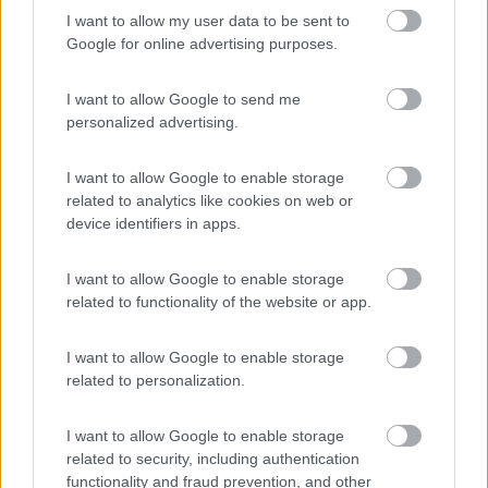
se hai le foto disponibili sarei curioso, in effetti all'interno ci sono
I want to allow my user data to be sent to
solo 2 condensatori classici ma i motori sono 3, le 2 ventole più
Google for online advertising purposes.
il compressore. potrebbe essere un condensatore ma a 4 fili
mai visto prima. grazie.
I want to allow Google to send me
Girigiola
personalized advertising.
19
girigiola
I want to allow Google to enable storage
238
related to analytics like cookies on web or
device identifiers in apps.
Inserito il
13/09/2024
alle:
08:07:04
In risposta al messaggio di
banoyo
del
12/09/2024
alle
14:28:13
I want to allow Google to enable storage
related to functionality of the website or app.
Sembra un condensatore di marcia per motore elettrico, il problema è
capirne il valore. Esistono a 2, 3 e 4 fili, dipende da quanti condensatori
contiene e come sono collegati al motore. Se non trovi qualcuno con lo
I want to allow Google to enable storage
stesso
related to personalization.
...
Potrebbe essere il condensatore del compressore che potrebbe
I want to allow Google to enable storage
avere avviamento e marcia.come da schema allegato.
related to security, including authentication
functionality and fraud prevention, and other