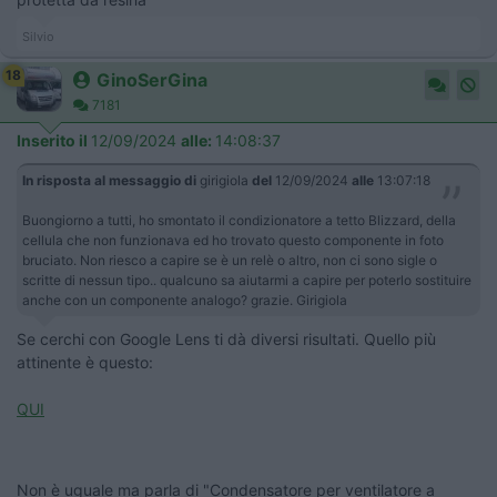
Silvio
18
GinoSerGina
7181
Inserito il
12/09/2024
alle:
14:08:37
In risposta al messaggio di
girigiola
del
12/09/2024
alle
13:07:18
Buongiorno a tutti, ho smontato il condizionatore a tetto Blizzard, della
cellula che non funzionava ed ho trovato questo componente in foto
bruciato. Non riesco a capire se è un relè o altro, non ci sono sigle o
scritte di nessun tipo.. qualcuno sa aiutarmi a capire per poterlo sostituire
anche con un componente analogo? grazie. Girigiola
Se cerchi con Google Lens ti dà diversi risultati. Quello più
attinente è questo:
QUI
Non è uguale ma parla di "Condensatore per ventilatore a