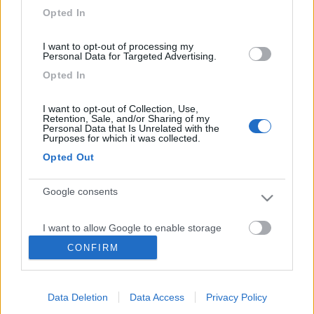
Opted In
farei problemi. Saluti Andrea
17
Reludwig
I want to opt-out of processing my
5061
Personal Data for Targeted Advertising.
Inserito il
13/12/2008
alle:
21:09:58
Opted In
tranquillo le 215 sono un'alternativa quindi quelle che ti ha dato
vanno bene lo stesso. Se hai avuto auto di piccola cilindrata (ad
I want to opt-out of Collection, Use,
esempio la uno), vedi che in alternativa alle gomme montate ci
Retention, Sale, and/or Sharing of my
Personal Data that Is Unrelated with the
sono altre misure consentite, quindi il gommista ti ha dato il
Purposes for which it was collected.
consiglio che quella misura è migliore sulla neve e vai tranquillo
Opted Out
a sciare e goditi il camper[;)]
<
1
>
Google consents
Argomenti recenti
I want to allow Google to enable storage
related to advertising like cookies on web or
CONFIRM
ACCESSORI
device identifiers in apps.
Sosp. Aria Alko , problemino...
Buongiorno a tutti, dovrei partire fra poche ore e mi sono accorto che
I want to allow my user data to be sent to
Data Deletion
Data Access
Privacy Policy
uno dei due manomet...
Google for online advertising purposes.