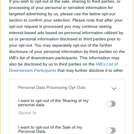
If you wish to opt-out of the sale, sharing to third parties, or
andato dal gommista, (per le gomme termiche) e lui mi ha
processing of your personal or sensitive information for
montato 4 gomme 195/75r16,tra l'altro mi ha detto che vanno
targeted advertising by us, please use the below opt-out
meglio le 195 invece delle 215 perché tengono meglio la strada
section to confirm your selection. Please note that after your
su neve, pioggia e ghiaccio. Ieri ho preso dal camper il Manuale
opt-out request is processed you may continue seeing
dell'utente Ford e su Utilizzo pneumatici invernali,( Nota: i
interest-based ads based on personal information utilized by
pneumatici 195/75r16c vengono indicati nei documenti di
us or personal information disclosed to third parties prior to
immatricolazione del veicolo solo per l'uso sull'assale
your opt-out. You may separately opt-out of the further
anteriore)....... Ma sull'immatricolazione, ci sono i 195/75 e in
disclosure of your personal information by third parties on the
alternativa i 215/75, non ci capisco più niente...Con chi devo
IAB’s list of downstream participants. This information may
prendermela??? ci possono essere dei problemi??? Ma chi
also be disclosed by us to third parties on the
IAB’s List of
immatricola è in errore??? Aiuto...... tra l'altro ho speso una bella
Downstream Participants
that may further disclose it to other
cifra. Saluti e buone feste
third parties.
19
Napo73
Personal Data Processing Opt Outs
Please note that this website/app uses one or more Google
1053
services and may gather and store information including but
I want to opt-out of the Sharing of my
Inserito il
13/12/2008
alle:
21:08:05
not limited to your visit or usage behaviour. You may click to
personal data.
Credo che quello che fa fede sia il libretto di circolazione e solo
grant or deny consent to Google and its third-party tags to
Opted In
quello. Poi non riesco a capire che c'entra assale anteriore o
use your data for below specified purposes in below Google
posteriore. Se hai il gemellato, come me, hai sei pneumatici tutti
consent section.
I want to opt-out of the Sale of my
uguali. Mica quando hai comperato il camper ti hanno fornito
Personal Data.
due ruote di scorta differenti,sempre che tu le abbia. Io non mi