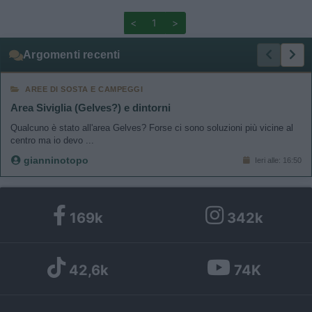
<
1
>
Argomenti recenti
AREE DI SOSTA E CAMPEGGI
Area Siviglia (Gelves?) e dintorni
Qualcuno è stato all'area Gelves? Forse ci sono soluzioni più vicine al
centro ma io devo ...
gianninotopo
Ieri alle: 16:50
169k
342k
42,6k
74K