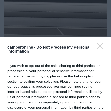
camperonline -
Do Not Process My Personal
Information
Non capisco. A un certo punto ho guardato in alto e l'ho vista
così. E' il cassonetto della veranda. Aperto come una scatola di
sardine. Piegato, bombato. Non capisco cosa possa essere
If you wish to opt-out of the sale, sharing to third parties, or
successo. Colpi non ne ho presi. Che sia stata la neve o il
processing of your personal or sensitive information for
ghiaccio? Ho pensato anche al vento...ma che c'entra? E poi la
targeted advertising by us, please use the below opt-out
struttura è resistente. Di lamiera.
section to confirm your selection. Please note that after your
------- "Il fine giustifica il mezzo"
opt-out request is processed you may continue seeing
interest-based ads based on personal information utilized by
15
Gamba54
us or personal information disclosed to third parties prior to
your opt-out. You may separately opt-out of the further
8
disclosure of your personal information by third parties on the
Inserito il
07/01/2018
alle:
19:12:08