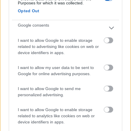
Non capisco. A un certo punto ho guardato in alto e l'ho vista così. E' il
Purposes for which it was collected.
cassonetto della veranda. Aperto come una scatola di sardine. Piegato,
Opted Out
bombato. Non capisco cosa possa essere successo. Colpi non ne ho
presi.
...
Google consents
Ciao, è successo anche a me a causa di forte vento laterale
I want to allow Google to enable storage
(bora).
related to advertising like cookies on web or
Ho un Kreos 4010 e il tendalino è un Fiamma F65S. Nel mio non
device identifiers in apps.
erano stati montati i due ferma coperchio Standard 370 400,
vedi nelle istruzioni di installazione :
I want to allow my user data to be sent to
https://www.fiamma.it/image/dat...
Google for online advertising purposes.
Se hai lo stesso tendalino verifica che ci siano. Dopo che me li
I want to allow Google to send me
hanno montati sino ad ora non ho avuto più problemi anche se
personalized advertising.
nel frattempo c'è stato molto vento.
Saluti Rinaldo
I want to allow Google to enable storage
10
urbani 1
related to analytics like cookies on web or
1873
device identifiers in apps.
Inserito il
07/01/2018
alle:
21:33:06