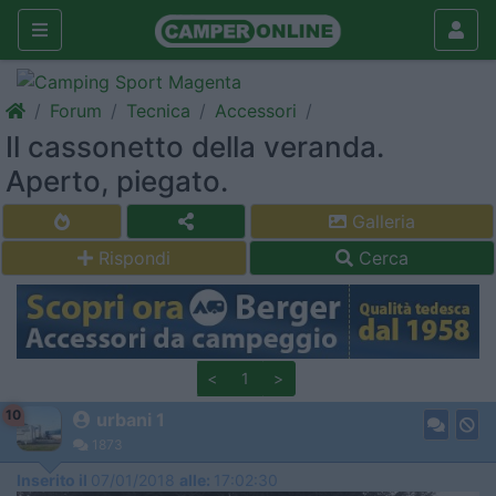
Forum
Tecnica
Accessori
Il cassonetto della veranda.
Aperto, piegato.
Galleria
Rispondi
Cerca
<
1
>
10
urbani 1
1873
Inserito il
07/01/2018
alle:
17:02:30