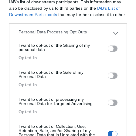
IAB’s list of downstream participants. This information may
also be disclosed by us to third parties on the
IAB’s List of
In risposta al messaggio di
urbani 1
del
07/01/2018
alle
17:02:30
Downstream Participants
that may further disclose it to other
third parties.
Non capisco. A un certo punto ho guardato in alto e l'ho vista così. E' il
cassonetto della veranda. Aperto come una scatola di sardine. Piegato,
Personal Data Processing Opt Outs
bombato. Non capisco cosa possa essere successo. Colpi non ne ho
Please note that this website/app uses one or more Google
presi.
services and may gather and store information including but
...
I want to opt-out of the Sharing of my
not limited to your visit or usage behaviour. You may click to
personal data.
grant or deny consent to Google and its third-party tags to
Ciao è capitato anche a me a causa di un forte colpo di vento
Opted In
use your data for below specified purposes in below Google
laterale, mi ero preoccupato ma spingendolo in giù con le mani
consent section.
ritorna a posto
I want to opt-out of the Sale of my
Saluti Andrea
Personal Data.
Opted In
Andrea
12
tupare
I want to opt-out of processing my
Personal Data for Targeted Advertising.
75
Opted In
Inserito il
07/01/2018
alle:
20:56:15
In risposta al messaggio di
urbani 1
del
07/01/2018
alle
17:02:30
I want to opt-out of Collection, Use,
Retention, Sale, and/or Sharing of my
Personal Data that Is Unrelated with the