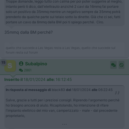
Troppe domande, leggo tutto con calma per poi poter suggerire al meglio,
intanto però ti dico, dall'elettrauto anziché 2 cavi da 16mmq fai portare
solo un positivo da 35mmq mentre un negativo sempre da 35mmq potrà
prenderlo da qualche parte sul telaio sotto la dinette. Già che ci sei, fatti
portare un cavo da 6mmq dalla BM poi ti spiego perché. Ciro.
35mmq dalla BM perché?
quello che succede a Las Vegas resta a Las Vegas, quello che succede sul
forum resta sul forum
15
Subalpino
2861
Inserito il
18/01/2024
alle:
16:12:45
In risposta al messaggio di
black83
del
18/01/2024
alle
06:22:45
Salve, grazie a tutti per i preziosi consigli. Riprendo l'argomento perchè
ho bisogno ancora di aiuto. Ricapitolando, ho intenzione di rifare
l'impianto elettrico del mio van, camperizzato - male - dal precedente
proprietario,
...