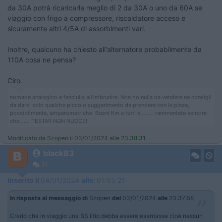
da 30A potrà ricaricarla meglio di 2 da 30A o uno da 60A se
viaggio con frigo a compressore, riscaldatore acceso e
sicuramente altri 4/5A di assorbimenti vari.
Inoltre, qualcuno ha chiesto all'alternatore probabilmente da
110A cosa ne pensa?
Ciro.
nomade analogico e fanciulla all'imbrunire. Non ho nulla da vendere nè consigli
da dare, solo qualche piccolo suggerimento da prendere con le pinze,
possibilmente, amperometriche. Buoni Km a tutti e......... rammentate sempre
che....... TESTAR NON NUOCE!
Modificato da Szopen il 03/01/2024 alle 23:38:31
black83
31
Inserito il
04/01/2024
alle:
01:55:21
In risposta al messaggio di
Szopen
del
03/01/2024
alle
23:37:58
Credo che in viaggio una BS litio debba essere esentasse cioè nessun