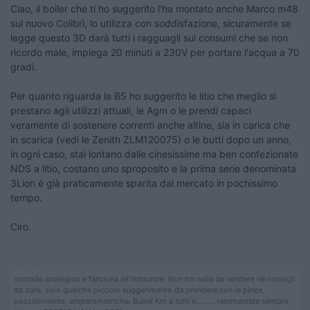
Ciao, il boiler che ti ho suggerito l'ha montato anche Marco m48
sul nuovo Colibrì, lo utilizza con soddisfazione, sicuramente se
legge questo 3D darà tutti i ragguagli sui consumi che se non
ricordo male, impiega 20 minuti a 230V per portare l'acqua a 70
gradi.
Per quanto riguarda la BS ho suggerito le litio che meglio si
prestano agli utilizzi attuali, le Agm o le prendi capaci
veramente di sostenere correnti anche altine, sia in carica che
in scarica (vedi le Zenith ZLM120075) o le butti dopo un anno,
in ogni caso, stai lontano dalle cinesissime ma ben confezionate
NDS a litio, costano uno sproposito e la prima serie denominata
3Lion é già praticamente sparita dal mercato in pochissimo
tempo.
Ciro.
nomade analogico e fanciulla all'imbrunire. Non ho nulla da vendere nè consigli
da dare, solo qualche piccolo suggerimento da prendere con le pinze,
possibilmente, amperometriche. Buoni Km a tutti e......... rammentate sempre