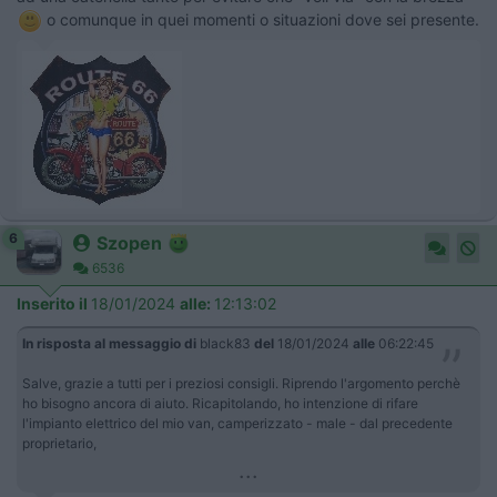
o comunque in quei momenti o situazioni dove sei presente.
6
Szopen
6536
Inserito il
18/01/2024
alle:
12:13:02
In risposta al messaggio di
black83
del
18/01/2024
alle
06:22:45
Salve, grazie a tutti per i preziosi consigli. Riprendo l'argomento perchè
ho bisogno ancora di aiuto. Ricapitolando, ho intenzione di rifare
l'impianto elettrico del mio van, camperizzato - male - dal precedente
proprietario,
...