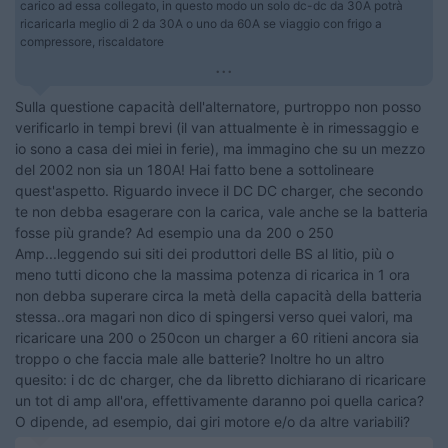
carico ad essa collegato, in questo modo un solo dc-dc da 30A potrà
ricaricarla meglio di 2 da 30A o uno da 60A se viaggio con frigo a
compressore, riscaldatore
...
Sulla questione capacità dell'alternatore, purtroppo non posso
verificarlo in tempi brevi (il van attualmente è in rimessaggio e
io sono a casa dei miei in ferie), ma immagino che su un mezzo
del 2002 non sia un 180A! Hai fatto bene a sottolineare
quest'aspetto. Riguardo invece il DC DC charger, che secondo
te non debba esagerare con la carica, vale anche se la batteria
fosse più grande? Ad esempio una da 200 o 250
Amp...leggendo sui siti dei produttori delle BS al litio, più o
meno tutti dicono che la massima potenza di ricarica in 1 ora
non debba superare circa la metà della capacità della batteria
stessa..ora magari non dico di spingersi verso quei valori, ma
ricaricare una 200 o 250con un charger a 60 ritieni ancora sia
troppo o che faccia male alle batterie? Inoltre ho un altro
quesito: i dc dc charger, che da libretto dichiarano di ricaricare
un tot di amp all'ora, effettivamente daranno poi quella carica?
O dipende, ad esempio, dai giri motore e/o da altre variabili?