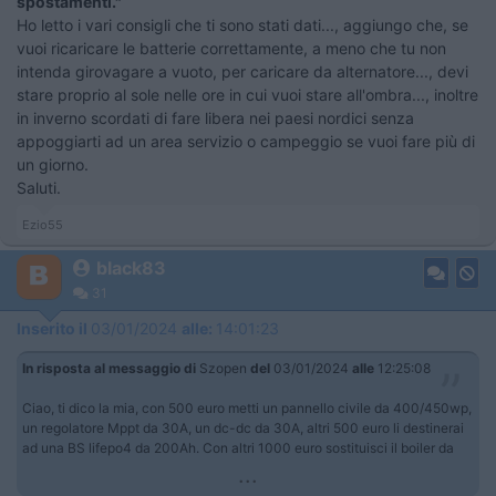
spostamenti."
Ho letto i vari consigli che ti sono stati dati..., aggiungo che, se
vuoi ricaricare le batterie correttamente, a meno che tu non
intenda girovagare a vuoto, per caricare da alternatore..., devi
stare proprio al sole nelle ore in cui vuoi stare all'ombra..., inoltre
in inverno scordati di fare libera nei paesi nordici senza
appoggiarti ad un area servizio o campeggio se vuoi fare più di
un giorno.
Saluti.
Ezio55
black83
31
Inserito il
03/01/2024
alle:
14:01:23
In risposta al messaggio di
Szopen
del
03/01/2024
alle
12:25:08
Ciao, ti dico la mia, con 500 euro metti un pannello civile da 400/450wp,
un regolatore Mppt da 30A, un dc-dc da 30A, altri 500 euro li destinerai
ad una BS lifepo4 da 200Ah. Con altri 1000 euro sostituisci il boiler da
...