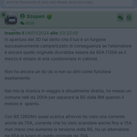
don’t let the sound of your own wheels drive you crazy
6
Szopen
6536
Inserito il
04/01/2024
alle:
03:32:00
In apertura del 3D hai detto che il tuo è un furgone
successivamente camperizzato di conseguenza se l'alternatore
è ancora quello originale dovrebbe essere da 90A (120A se il
mezzo è dotato di aria condizionata in cabina).
Non ho ancora un dc-dc e non so dirti come funziona
esattamente.
Nel mio la ricarica in viaggio è attualmente diretta, ho messo un
comune relè da 200A per separare la BS dalla BM quando il
motore è spento.
Con BS (280Ah) quasi scarica all'avvio ho visto una corrente
anche da 70A, corrente che ho visto scendere anche fino a 15A
man mano che aumenta la tensione della BS, ho un alternatore
da 95A in luogo di quello originale da 70A.