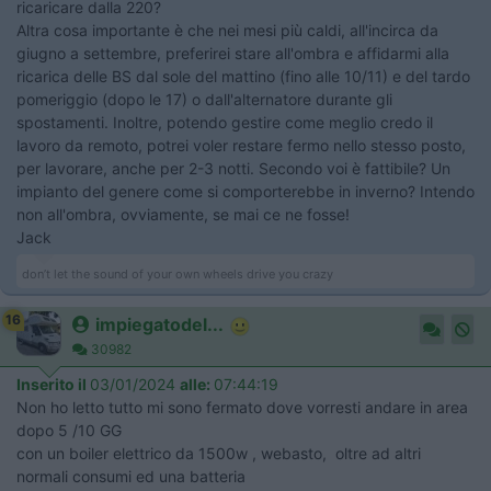
ricaricare dalla 220?
Altra cosa importante è che nei mesi più caldi, all'incirca da
giugno a settembre, preferirei stare all'ombra e affidarmi alla
ricarica delle BS dal sole del mattino (fino alle 10/11) e del tardo
pomeriggio (dopo le 17) o dall'alternatore durante gli
spostamenti. Inoltre, potendo gestire come meglio credo il
lavoro da remoto, potrei voler restare fermo nello stesso posto,
per lavorare, anche per 2-3 notti. Secondo voi è fattibile? Un
impianto del genere come si comporterebbe in inverno? Intendo
non all'ombra, ovviamente, se mai ce ne fosse!
Jack
don’t let the sound of your own wheels drive you crazy
16
impiegatodel...
30982
Inserito il
03/01/2024
alle:
07:44:19
Non ho letto tutto mi sono fermato dove vorresti andare in area
dopo 5 /10 GG
con un boiler elettrico da 1500w , webasto, oltre ad altri
normali consumi ed una batteria