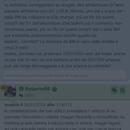
In definitiva, correggetemi se sbaglio, dirò all'elettrauto di farmi
passare all'interno del van: 2 fili di 16mmq, uno dal + e uno dal -
della BM da collegare al b2b charger, più un filo (di quanti
mmq?) dal D+ dell'alternatore (che isolerò per il momento, non
dovendolo usare), più un filo (di quanti mmq?) dal + della BM
per il sistema diodo/resistenza (anche questo da
isolare)...corretto? La distanza da BM al vano della dinette è
circa 3 metri.
Inoltre, secondo voi, prelevare 1200/1550 watt dal boiler, anche
se per soli 10 min, da una batteria al litio da 250/300 ampere,
può alla lunga danneggiarla o è una scarica accettabile?
don’t let the sound of your own wheels drive you crazy
22
Roberto66
22611
Inserito il
18/01/2024
alle:
11:40:12
in considerazione dei tuoi utilizzi prevederei l' utilizzo di un
pannello fotovoltaico volante (magari flessibile o richiudibile) da
mettere al sole mentre il mezzo resta in ombra. magari legato
ad una catenella tanto per evitare che "voli via" con la brezza