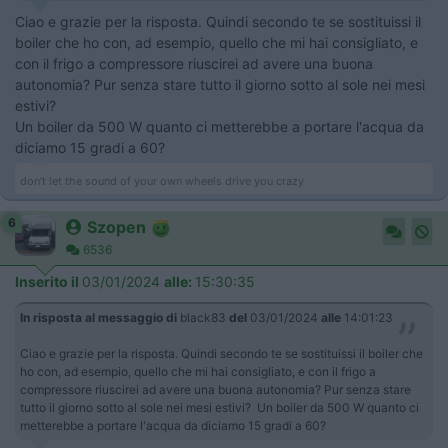
Ciao e grazie per la risposta. Quindi secondo te se sostituissi il
boiler che ho con, ad esempio, quello che mi hai consigliato, e
con il frigo a compressore riuscirei ad avere una buona
autonomia? Pur senza stare tutto il giorno sotto al sole nei mesi
estivi?
Un boiler da 500 W quanto ci metterebbe a portare l'acqua da
diciamo 15 gradi a 60?
don’t let the sound of your own wheels drive you crazy
6
Szopen
6536
Inserito il
03/01/2024
alle:
15:30:35
In risposta al messaggio di
black83
del
03/01/2024
alle
14:01:23
Ciao e grazie per la risposta. Quindi secondo te se sostituissi il boiler che
ho con, ad esempio, quello che mi hai consigliato, e con il frigo a
compressore riuscirei ad avere una buona autonomia? Pur senza stare
tutto il giorno sotto al sole nei mesi estivi? Un boiler da 500 W quanto ci
metterebbe a portare l'acqua da diciamo 15 gradi a 60?