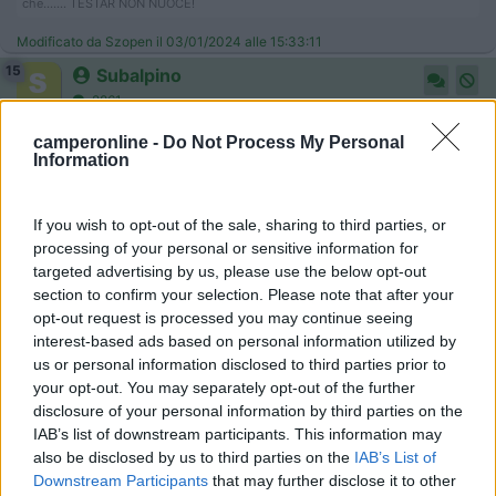
che....... TESTAR NON NUOCE!
Modificato da Szopen il 03/01/2024 alle 15:33:11
15
Subalpino
2861
Inserito il
03/01/2024
alle:
18:03:34
camperonline -
Do Not Process My Personal
DCDC
Information
Quello che manca come informazione è quanti km. intendi fare
ogni 1/2 giorni per capire il dimensionamento del DCDC e il suo
If you wish to opt-out of the sale, sharing to third parties, or
contributo. Io monterei 2 Victron da 30A in parallelo, con un
processing of your personal or sensitive information for
commutatore per pilotare il segnale 0/1/2/1&2.
targeted advertising by us, please use the below opt-out
section to confirm your selection. Please note that after your
PV
opt-out request is processed you may continue seeing
Un PV civile da 500w costa al massimo 200€ ma devi misurare
interest-based ads based on personal information utilized by
bene lo spazio libero sul tetto. Per esempio sul mio furgone da
us or personal information disclosed to third parties prior to
6 metri ci sta un 450w tra i due oblò ma devo fare una modifica
your opt-out. You may separately opt-out of the further
per l'areazione del bagno.
disclosure of your personal information by third parties on the
Come ti è stato già detto, il fotovoltaico è sempre una fonte di
IAB’s list of downstream participants. This information may
energia complementare, potrebbe essere 100 come 0 e
also be disclosed by us to third parties on the
IAB’s List of
ovviamente tende a 0 più vai a Nord, più se vicino al 20
Downstream Participants
that may further disclose it to other
dicembre, più stai all'ombra.