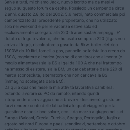
Salve a tutti, mi chiamo Jack, nuovo iscritto ma da mesi vi
seguo su questo forum da ospite. Possiedo un camper da circa
2 anni, ducato 2.8 jtd del 2002, 5.6 metri, nato commerciale poi
camperizzato dal precedente proprietario, che ho utilizzato
solo nei weekend e per le vacanze estive solo ed
esclusivamente collegato alla 220 di aree sosta/campeggi. E'
dotato di frigo trivalente, che ho usato sempre a 220 (il gas non
arriva al frigo), riscaldatore a gasolio da 5kw, boiler elettrico
1500W da 10 litri, fornelli a gas, pannello policristallino credo da
150W, regolatore di carica (non so di che tipo) che alimenta (o
meglio alimentava) sia la BS al gel da 100 A che nel frattempo
ha smesso di esistere, sia la BM, un caricabatterie dalla 220 di
marca sconosciuta, alternatore che non caricava la BS
(immagino scollegata dalla BM).
Da qui a qualche mese la mia attività lavorativa cambierà,
potendo lavorare su PC da remoto, intendo quindi
intraprendere un viaggio che a breve vi descriverò, giusto per
farvi rendere conto delle latitudini alle quali viaggerò per la
questione esposizione solare, ecc. : da marzo a giugno nel sud
Europa (Balcani, Grecia, Turchia, Spagna, Portogallo), luglio e
agosto nel nord Europa e paesi scandinavi, settembre e ottobre
nelle isole italiane, da novembre rientrerei a casa o al massimo