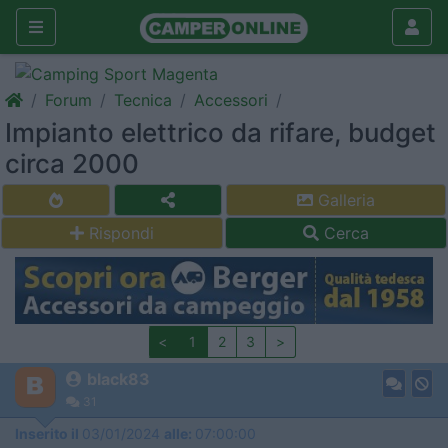
Forum
Tecnica
Accessori
Impianto elettrico da rifare, budget
circa 2000
Galleria
Rispondi
Cerca
<
1
2
3
>
black83
31
Inserito il
03/01/2024
alle:
07:00:00