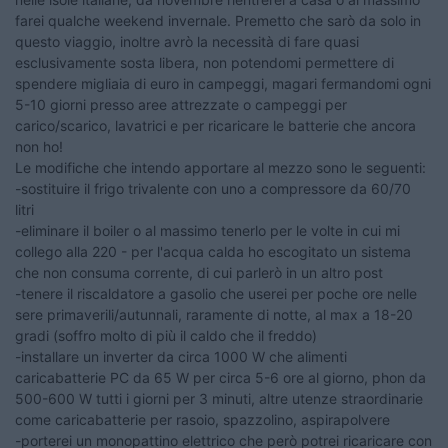
farei qualche weekend invernale. Premetto che sarò da solo in
questo viaggio, inoltre avrò la necessità di fare quasi
esclusivamente sosta libera, non potendomi permettere di
spendere migliaia di euro in campeggi, magari fermandomi ogni
5-10 giorni presso aree attrezzate o campeggi per
carico/scarico, lavatrici e per ricaricare le batterie che ancora
non ho!
Le modifiche che intendo apportare al mezzo sono le seguenti:
-sostituire il frigo trivalente con uno a compressore da 60/70
litri
-eliminare il boiler o al massimo tenerlo per le volte in cui mi
collego alla 220 - per l'acqua calda ho escogitato un sistema
che non consuma corrente, di cui parlerò in un altro post
-tenere il riscaldatore a gasolio che userei per poche ore nelle
sere primaverili/autunnali, raramente di notte, al max a 18-20
gradi (soffro molto di più il caldo che il freddo)
-installare un inverter da circa 1000 W che alimenti
caricabatterie PC da 65 W per circa 5-6 ore al giorno, phon da
500-600 W tutti i giorni per 3 minuti, altre utenze straordinarie
come caricabatterie per rasoio, spazzolino, aspirapolvere
-porterei un monopattino elettrico che però potrei ricaricare con