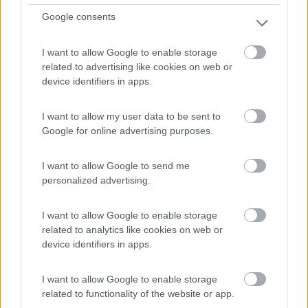
Per la ricarica dei PC, visto che ci lavori, usa un alimentatore
Google consents
specifico (step up o step down).
Per il phon e usi "sorvegliati" va bene un inverter di marca
media e spegni tutto dopo l'uso.
I want to allow Google to enable storage
La ricarica di spazzolini, aspirapovere, trapani etc ormai si fa
related to advertising like cookies on web or
con USB
device identifiers in apps.
I want to allow my user data to be sent to
Google for online advertising purposes.
I want to allow Google to send me
quello che succede a Las Vegas resta a Las Vegas, quello che succede sul
personalized advertising.
forum resta sul forum
Modificato da Subalpino il 03/01/2024 alle 18:09:08
I want to allow Google to enable storage
black83
related to analytics like cookies on web or
31
device identifiers in apps.
Inserito il
03/01/2024
alle:
20:26:52
I want to allow Google to enable storage
In risposta al messaggio di
Subalpino
del
03/01/2024
alle
18:03:34
related to functionality of the website or app.