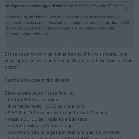
In risposta al messaggio di
black83
del
03/01/2024
alle
07:00:00
Salve a tutti, mi chiamo Jack, nuovo iscritto ma da mesi vi seguo su
questo forum da ospite. Possiedo un camper da circa 2 anni, ducato 2.8
jtd del 2002, 5.6 metri, nato commerciale poi camperizzato dal
precedente proprietario,
...
Scusa se parto con una domanda anzichè una risposta... ma
vuoi sapere cosa si può fare con 2k o farei ad esempio io al tuo
posto?
Perchè sono cose molto diverse...
Detto questo butto lì cosa farei io...
- FV 150/200W al massimo
- Inverter Dometic 1300€ ad onda pura
- 2 AGM da 100Ah cad. Varta che trovi da Magenta
- nessun DC-DC se l'impianto è ben fatto
- collegherei il gas all'attuale frigo
- cercherei un boiler a gas per sostiture quello a corrente
- cercherei un alimentatore a 12V per il PC senza passare