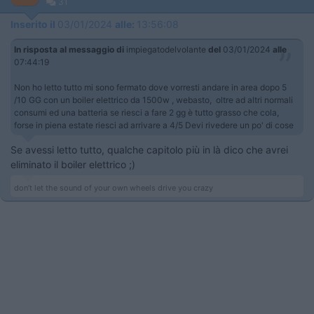
31
Inserito il
03/01/2024
alle:
13:56:08
In risposta al messaggio di
impiegatodelvolante
del
03/01/2024
alle
07:44:19
Non ho letto tutto mi sono fermato dove vorresti andare in area dopo 5
/10 GG con un boiler elettrico da 1500w , webasto, oltre ad altri normali
consumi ed una batteria se riesci a fare 2 gg è tutto grasso che cola,
forse in piena estate riesci ad arrivare a 4/5 Devi rivedere un po' di cose
Se avessi letto tutto, qualche capitolo più in là dico che avrei
eliminato il boiler elettrico ;)
don’t let the sound of your own wheels drive you crazy