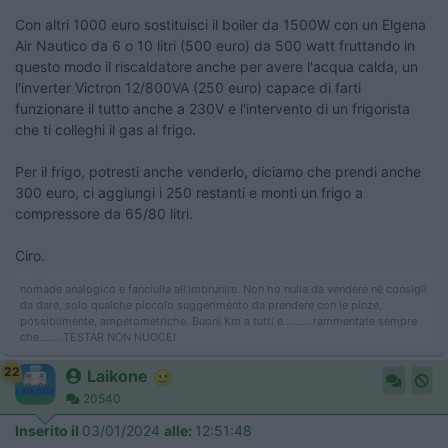
Con altri 1000 euro sostituisci il boiler da 1500W con un Elgena
Air Nautico da 6 o 10 litri (500 euro) da 500 watt fruttando in
questo modo il riscaldatore anche per avere l'acqua calda, un
l'inverter Victron 12/800VA (250 euro) capace di farti
funzionare il tutto anche a 230V e l'intervento di un frigorista
che ti colleghi il gas al frigo.
Per il frigo, potresti anche venderlo, diciamo che prendi anche
300 euro, ci aggiungi i 250 restanti e monti un frigo a
compressore da 65/80 litri.
Ciro.
nomade analogico e fanciulla all'imbrunire. Non ho nulla da vendere nè consigli
da dare, solo qualche piccolo suggerimento da prendere con le pinze,
possibilmente, amperometriche. Buoni Km a tutti e......... rammentate sempre
che....... TESTAR NON NUOCE!
22
Laikone
20540
Inserito il
03/01/2024
alle:
12:51:48