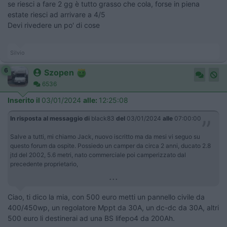
se riesci a fare 2 gg è tutto grasso che cola, forse in piena
estate riesci ad arrivare a 4/5
Devi rivedere un po' di cose
Silvio
6
Szopen
6536
Inserito il
03/01/2024
alle:
12:25:08
In risposta al messaggio di
black83
del
03/01/2024
alle
07:00:00
Salve a tutti, mi chiamo Jack, nuovo iscritto ma da mesi vi seguo su
questo forum da ospite. Possiedo un camper da circa 2 anni, ducato 2.8
jtd del 2002, 5.6 metri, nato commerciale poi camperizzato dal
precedente proprietario,
...
Ciao, ti dico la mia, con 500 euro metti un pannello civile da
400/450wp, un regolatore Mppt da 30A, un dc-dc da 30A, altri
500 euro li destinerai ad una BS lifepo4 da 200Ah.