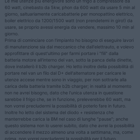
Le mie utenze più energivore sono un frigo a compressore da
60 watt, cinebasto da 5kw, phon da 600 watt da usare 5 min al
giorno, saltuariamente caricabatterie per monopattino elettrico,
boiler elettrico da 1200/1500 watt (non prendetemi in giro!) da
usare, se proprio avessi energia da vendere, massimo 10 min al
giorno.
Prima di cominciare con l'impianto ho bisogno di eseguire lavori
di manutenzione sia dal meccanico che dall'elettrauto, e volevo
approfittare di quest'ultimo per farmi portare i "fili" dalla
batteria motore all'interno del van, sotto la panca della dinette,
dove installerò il b2b charger. Ho letto inoltre della possibilità di
portare nel van un filo dal D+ dell'alternatore per caricare le
utenze accese mentre sono in viaggio, per non sottrarle alla
carica della batteria tramite b2b charger; in realtà al momento
non ne avrei bisogno, dato che l'unica utenza in questione
sarebbe il frigo che, se in funzione, preleverebbe 60 watt, ma
non vorrei precludermi la possibilità di poterlo fare in futuro.
Inoltre ho letto del sistema del diodo + resistenza che
manterrebbe carica la BM nel caso di lunghe "pause"; anche
questo sistema non lo userei subito, dato che avrei la possibilità
di accendere il mezzo almeno una volta a settimana, ma, come
prima, non vorrei precludermi la possibilità per il futuro.