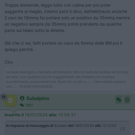
Troppe domande, leggo tutto con calma per poi poter
suggerire al meglio, intanto però ti dico, dall'elettrauto anziché
2 cavi da 16mmq fai portare solo un positivo da 35mmq mentre
un negativo sempre da 35mmq potrà prenderlo da qualche
parte sul telaio sotto la dinette.
Già che ci sei, fatti portare un cavo da 6mmq dalla BM poi ti
spiego perché.
Ciro.
nomade analogico e fanciulla all'imbrunire. Non ho nulla da vendere nè consigli
da dare, solo qualche piccolo suggerimento da prendere con le pinze,
possibilmente, amperometriche. Buoni Km a tutti e......... rammentate sempre
che....... TESTAR NON NUOCE!
15
Subalpino
2861
Inserito il
18/01/2024
alle:
15:56:37
In risposta al messaggio di
Szopen
del
18/01/2024
alle
12:13:02