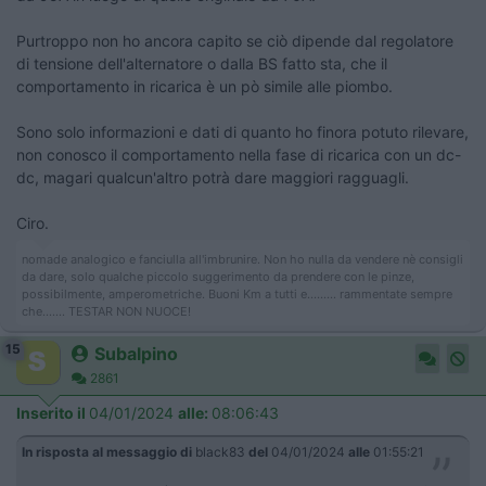
Purtroppo non ho ancora capito se ciò dipende dal regolatore
di tensione dell'alternatore o dalla BS fatto sta, che il
comportamento in ricarica è un pò simile alle piombo.
Sono solo informazioni e dati di quanto ho finora potuto rilevare,
non conosco il comportamento nella fase di ricarica con un dc-
dc, magari qualcun'altro potrà dare maggiori ragguagli.
Ciro.
nomade analogico e fanciulla all'imbrunire. Non ho nulla da vendere nè consigli
da dare, solo qualche piccolo suggerimento da prendere con le pinze,
possibilmente, amperometriche. Buoni Km a tutti e......... rammentate sempre
che....... TESTAR NON NUOCE!
15
Subalpino
2861
Inserito il
04/01/2024
alle:
08:06:43
In risposta al messaggio di
black83
del
04/01/2024
alle
01:55:21