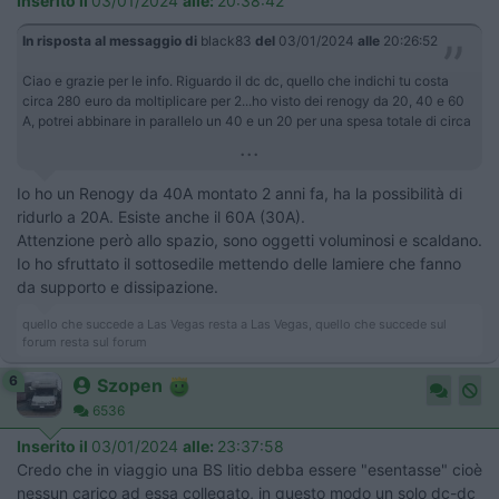
Inserito il
03/01/2024
alle:
20:38:42
In risposta al messaggio di
black83
del
03/01/2024
alle
20:26:52
Ciao e grazie per le info. Riguardo il dc dc, quello che indichi tu costa
circa 280 euro da moltiplicare per 2...ho visto dei renogy da 20, 40 e 60
A, potrei abbinare in parallelo un 40 e un 20 per una spesa totale di circa
...
Io ho un Renogy da 40A montato 2 anni fa, ha la possibilità di
ridurlo a 20A. Esiste anche il 60A (30A).
Attenzione però allo spazio, sono oggetti voluminosi e scaldano.
Io ho sfruttato il sottosedile mettendo delle lamiere che fanno
da supporto e dissipazione.
quello che succede a Las Vegas resta a Las Vegas, quello che succede sul
forum resta sul forum
6
Szopen
6536
Inserito il
03/01/2024
alle:
23:37:58
Credo che in viaggio una BS litio debba essere "esentasse" cioè
nessun carico ad essa collegato, in questo modo un solo dc-dc