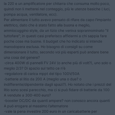
la 220 e un amplificatore per chitarra che consuma molto poco,
quindi non li metterei nel conteggio, più le utenze basiche ( luci,
pompa acqua, ventilatore, ecc).
Per alimentare il tutto avevo pensato di rifare da capo l'impianto
elettrico, dato che è stato fatto alla buona e meglio,
ammiocuggino style, da un tizio che veniva soprannominato "il
tuttofare"; in questi casi preferisco affidarmi a chi sappia fare
poche cose ma buone. Il budget che ho indicato si intende
manodopera esclusa. Ho bisogno di consigli su come
dimensionare il tutto, secondo voi più esperti può andare bene
una cosa del genere?
-circa 400W di pannelli FV 24V (o anche più di volt?), uno solo o
meglio 2/3? Di spazio sul tetto ce n'è
-regolatore di carica mppt del tipo 100V/50A
-batterie al litio da 200 A (meglio una o due? o
indifferente/dipendente dagli spazi?). Ho notato che i prezzi del
litio sono scesi parecchio, ma ci si può fidare di batterie da 100
A vendute a 300-400 euro?
-booster DC/DC da quanti ampere? non conosco ancora quanti
A può erogare al massimo l'alternatore
-vale la pena investire 200 euro in un caricabatterie per