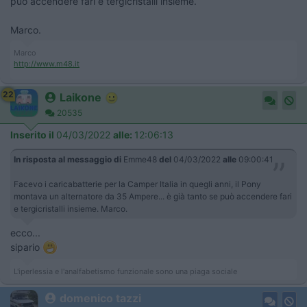
può accendere fari e tergicristalli insieme.
Marco.
Marco
http://www.m48.it
22
Laikone
20535
Inserito il
04/03/2022
alle:
12:06:13
In risposta al messaggio di
Emme48
del
04/03/2022
alle
09:00:41
Facevo i caricabatterie per la Camper Italia in quegli anni, il Pony
montava un alternatore da 35 Ampere... è già tanto se può accendere fari
e tergicristalli insieme. Marco.
ecco...
sipario
L'iperlessia e l'analfabetismo funzionale sono una piaga sociale
domenico tazzi