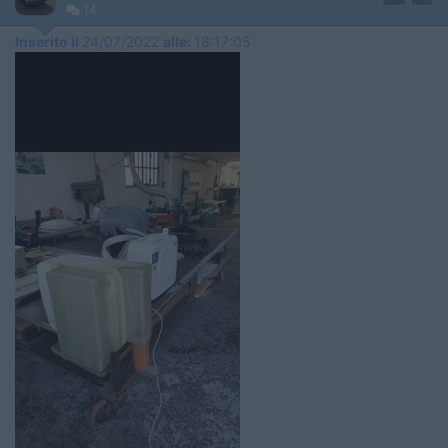
14
Inserito il
24/07/2022
alle:
18:17:05