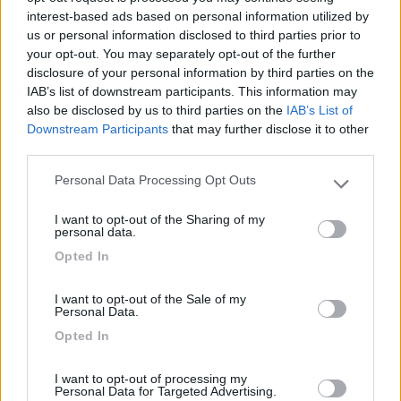
interest-based ads based on personal information utilized by
Inserito il
03/03/2022
alle:
21:28:55
us or personal information disclosed to third parties prior to
your opt-out. You may separately opt-out of the further
In risposta al messaggio di
domenico tazzi
del
03/03/2022
alle
19:46:01
disclosure of your personal information by third parties on the
IAB’s list of downstream participants. This information may
Ciao a tutti, scrivo adesso perche sono andato a verificare la sezione del
also be disclosed by us to third parties on the
IAB’s List of
cavo, vi rispondo in un unico messaggio partendo da: sezione cavo che
Downstream Participants
that may further disclose it to other
arriva alla morsettiera ( diametro con guaina 11mm) presumo una
third parties.
superficie
...
Personal Data Processing Opt Outs
Please note that this website/app uses one or more Google
services and may gather and store information including but
alcuni dettagli...
I want to opt-out of the Sharing of my
not limited to your visit or usage behaviour. You may click to
Un cavo che misura circa 11mm con inclusa la guaina è un cavo
personal data.
grant or deny consent to Google and its third-party tags to
da 16mmq non di più, anzi, se è un cavo datato è facile che lo
Opted In
use your data for below specified purposes in below Google
spessore dell'isolante sia maggiore rispetto a quelli di ultima
consent section.
generazione, quindi quei 16 potrebbero essere anche 10mmq.
I want to opt-out of the Sale of my
Personal Data.
detto questo, 3.5/4m di lunghezza mi sembrano esagerati per
Opted In
un assorbimento di 1500W con una sezione così modesta, oltre
ad essere una installazione mal eseguita. Solo una persona
inesperta monterebbe 1500W di inverter con cavi lunghi
I want to opt-out of processing my
Personal Data for Targeted Advertising.
3,5/4m aventi una sezione così irrisoria.