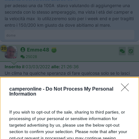
per adesso una da 100A stavo valutando di aggiungerne una
seconda con lo stesso amperaggio, ma vista l età del camper e
la velocità max lo utilizzeremo solo per i week end e per tragitti
entro i 150/200 km giusto da dove abitiamo al mare.
dome
20
Emme48
25028
Inserito il
03/03/2022
alle:
21:26:36
Un clima ha qualche speranza di fare qualcosa solo se lo lasci
acceso ore, non è certo fattibile a batterie.
camperonline -
Do Not Process My Personal
Marco.
Information
Marco
If you wish to opt-out of the sale, sharing to third parties, or
http://www.m48.it
processing of your personal or sensitive information for
targeted advertising by us, please use the below opt-out
22
Laikone
section to confirm your selection. Please note that after your
20535
opt-out request is processed you may continue seeing