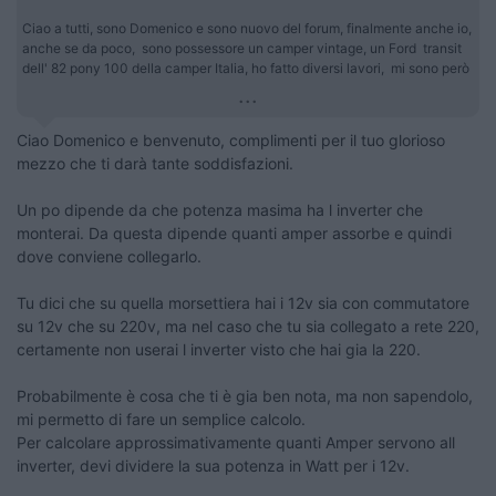
Ciao a tutti, sono Domenico e sono nuovo del forum, finalmente anche io,
anche se da poco, sono possessore un camper vintage, un Ford transit
dell' 82 pony 100 della camper Italia, ho fatto diversi lavori, mi sono però
...
Ciao Domenico e benvenuto, complimenti per il tuo glorioso
mezzo che ti darà tante soddisfazioni.
Un po dipende da che potenza masima ha l inverter che
monterai. Da questa dipende quanti amper assorbe e quindi
dove conviene collegarlo.
Tu dici che su quella morsettiera hai i 12v sia con commutatore
su 12v che su 220v, ma nel caso che tu sia collegato a rete 220,
certamente non userai l inverter visto che hai gia la 220.
Probabilmente è cosa che ti è gia ben nota, ma non sapendolo,
mi permetto di fare un semplice calcolo.
Per calcolare approssimativamente quanti Amper servono all
inverter, devi dividere la sua potenza in Watt per i 12v.