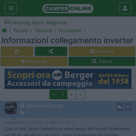
Forum
Tecnica
Accessori
Informazioni collegamento inverter
Galleria
Rispondi
Cerca
<
1
2
>
domenico tazzi
14
Inserito il
02/03/2022
alle:
21:36:12
Ciao a tutti, sono Domenico e sono nuovo del forum, finalmente
anche io, anche se da poco, sono possessore un camper