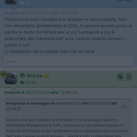
14
Inserito il
04/03/2022
alle:
12:39:28
Diciamo che tutti i pensieri e le fantasie mi sono passate, farò
che alimentarlo direttamente al 220v, lo lascerò acceso prima di
partire in modo da rinfrescare un po' l.ambiente e poi lo
attaccherò alla colonnina dell' area camper quando arriverò...
grazie a tutti
ci risentiremo alla prossima idea che mi verrà
dome
20
Grinza
64787
Inserito il
04/03/2022
alle:
12:44:24
In risposta al messaggio di
domenico tazzi
del
04/03/2022
alle
12:39:28
Diciamo che tutti i pensieri e le fantasie mi sono passate, farò che
alimentarlo direttamente al 220v, lo lascerò acceso prima di partire in
modo da rinfrescare un po' l.ambiente e poi lo attaccherò alla colonnina
dell' area camper quando arriverò... grazie a tutti ci risentiremo alla