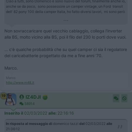
Ciao a tutti, sono Domenico e sono nuovo del forum, finalmente anche io,
anche se da poco, sono possessore un camper vintage, un Ford transit
dell' 82 pony 100 della camper Italia, ho fatto diversi lavori, mi sono però
...
Non sovraccaricare quel vecchio cablaggio, collega l'inverter
alla BS, molto vicino alla BS, poi il filo del 230 lo porti dove vuoi.
... c'è qualche probabilità che su quel camper ci sia il regolatore
del caricabatterie progettato da me a fine anni '70.
Marco.
Marco
http://www.m48.it
19
IZ4DJI
58914
Inserito il
02/03/2022
alle:
22:16:16
In risposta al messaggio di
domenico tazzi
del
02/03/2022
alle
21:36:12