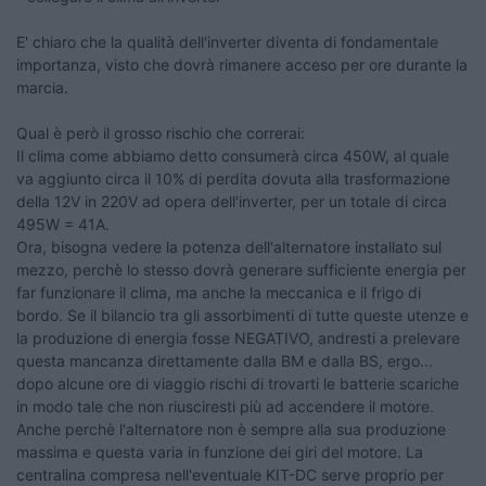
E' chiaro che la qualità dell'inverter diventa di fondamentale
importanza, visto che dovrà rimanere acceso per ore durante la
marcia.
Qual è però il grosso rischio che correrai:
Il clima come abbiamo detto consumerà circa 450W, al quale
va aggiunto circa il 10% di perdita dovuta alla trasformazione
della 12V in 220V ad opera dell'inverter, per un totale di circa
495W = 41A.
Ora, bisogna vedere la potenza dell'alternatore installato sul
mezzo, perchè lo stesso dovrà generare sufficiente energia per
far funzionare il clima, ma anche la meccanica e il frigo di
bordo. Se il bilancio tra gli assorbimenti di tutte queste utenze e
la produzione di energia fosse NEGATIVO, andresti a prelevare
questa mancanza direttamente dalla BM e dalla BS, ergo...
dopo alcune ore di viaggio rischi di trovarti le batterie scariche
in modo tale che non riusciresti più ad accendere il motore.
Anche perchè l'alternatore non è sempre alla sua produzione
massima e questa varia in funzione dei giri del motore. La
centralina compresa nell'eventuale KIT-DC serve proprio per