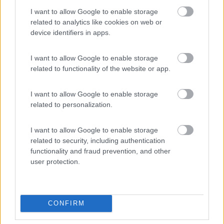
resistente) o comunque con un assorbimento di circa 40A
I want to allow Google to enable storage
potrei danneggiare alternatore o dinamo ( non so ho guardato
related to analytics like cookies on web or
cos ha), quelli a tetto da oltre 1000watt come fanno?
device identifiers in apps.
Grazie in anticipo
dome
I want to allow Google to enable storage
related to functionality of the website or app.
17
Apollo 13
3113
I want to allow Google to enable storage
related to personalization.
Inserito il
04/03/2022
alle:
07:02:05
Vai in una struttura attrezzata e attaccati alla colonnina.
I want to allow Google to enable storage
Lo stolto non sa tacere
related to security, including authentication
functionality and fraud prevention, and other
domenico tazzi
user protection.
14
Inserito il
04/03/2022
alle:
07:45:10
Grazie a tutti ugualmente
CONFIRM
dome