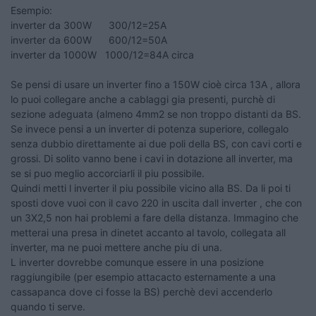
Esempio:
inverter da 300W 300/12=25A
inverter da 600W 600/12=50A
inverter da 1000W 1000/12=84A circa
Se pensi di usare un inverter fino a 150W cioè circa 13A , allora
lo puoi collegare anche a cablaggi gia presenti, purchè di
sezione adeguata (almeno 4mm2 se non troppo distanti da BS.
Se invece pensi a un inverter di potenza superiore, collegalo
senza dubbio direttamente ai due poli della BS, con cavi corti e
grossi. Di solito vanno bene i cavi in dotazione all inverter, ma
se si puo meglio accorciarli il piu possibile.
Quindi metti l inverter il piu possibile vicino alla BS. Da li poi ti
sposti dove vuoi con il cavo 220 in uscita dall inverter , che con
un 3X2,5 non hai problemi a fare della distanza. Immagino che
metterai una presa in dinetet accanto al tavolo, collegata all
inverter, ma ne puoi mettere anche piu di una.
L inverter dovrebbe comunque essere in una posizione
raggiungibile (per esempio attacacto esternamente a una
cassapanca dove ci fosse la BS) perchè devi accenderlo
quando ti serve.