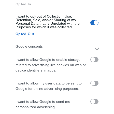
Opted In
Se il clima ha un assorbimento massimo di 450W significa che
può arrivare ad assorbire quella potenza, il fatto che tu non lo
I want to opt-out of Collection, Use,
Retention, Sale, and/or Sharing of my
abbia riscontrato è un fattore da non sottovalutare.
Personal Data that Is Unrelated with the
Qualora capitasse che il clima arrivi a chiedere quella potenza
Purposes for which it was collected.
significherebbe assorbire intorno a 40A, una cosa insostenibile
Opted Out
a lungo termine.
Google consents
Il funzionamento di un climatizzatore a "batterie" su un camper
è controproducente e non fattibile se non per pochi inutili
minuti, altrimenti lo avremmo fatto tutti
I want to allow Google to enable storage
related to advertising like cookies on web or
L'iperlessia e l'analfabetismo funzionale sono una piaga sociale
device identifiers in apps.
domenico tazzi
14
I want to allow my user data to be sent to
Google for online advertising purposes.
Inserito il
03/03/2022
alle:
22:01:40
Grazie delle info, cosa consigliate ?
se mi collego Direttamente alla batteria servizi non potrei
I want to allow Google to send me
comunque utilizzarlo in marcia perché rischio di cuocere il
personalized advertising.
regolatore di tensione, ( posso sostituirlo con uno moderno e più