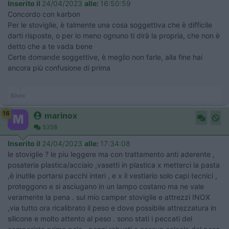
Inserito il
24/04/2023
alle:
16:50:59
Concordo con karbon
Per le stoviglie, è talmente una cosa soggettiva che è difficile
darti risposte, o per lo meno ognuno ti dirà la propria, che non è
detto che a te vada bene
Certe domande soggettive, è meglio non farle, alla fine hai
ancora più confusione di prima
Silvio
16
marinox
5358
Inserito il
24/04/2023
alle:
17:34:08
le stoviglie ? le piu leggere ma con trattamento anti aderente ,
posateria plastica/acciaio ,vasetti in plastica x metterci la pasta
,è inutile portarsi pacchi interi , e x il vestiario solo capi tecnici ,
proteggono e si asciugano in un lampo costano ma ne vale
veramente la pena . sul mio camper stoviglie e attrezzi INOX
,via tutto ora ricalibrato il peso e dove possibile attrezzatura in
silicone e molto attento al peso . sono stati i peccati del