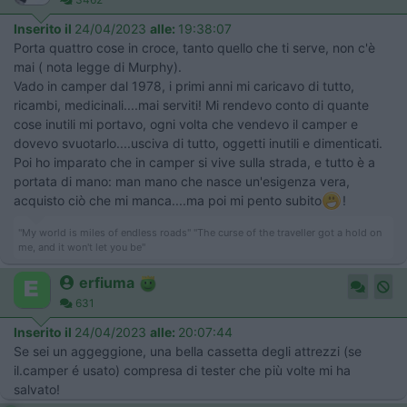
Inserito il
24/04/2023
alle:
19:38:07
Porta quattro cose in croce, tanto quello che ti serve, non c'è
mai ( nota legge di Murphy).
Vado in camper dal 1978, i primi anni mi caricavo di tutto,
ricambi, medicinali....mai serviti! Mi rendevo conto di quante
cose inutili mi portavo, ogni volta che vendevo il camper e
dovevo svuotarlo....usciva di tutto, oggetti inutili e dimenticati.
Poi ho imparato che in camper si vive sulla strada, e tutto è a
portata di mano: man mano che nasce un'esigenza vera,
acquisto ciò che mi manca....ma poi mi pento subito
!
"My world is miles of endless roads" "The curse of the traveller got a hold on
me, and it won't let you be"
erfiuma
631
Inserito il
24/04/2023
alle:
20:07:44
Se sei un aggeggione, una bella cassetta degli attrezzi (se
il.camper é usato) compresa di tester che più volte mi ha
salvato!