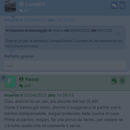
Lucag63
69
Inserito il
25/04/2023
alle:
09:30:09
In risposta al messaggio di
chorus
del
25/04/2023
alle
09:12:39
CheckList per la partenza CamperOnline | CamperOnLine benvenuto tra
noi e buoni km ciao!
Perfetto grazie!
Luca
7
Fisool
209
Inserito il
25/04/2023
alle:
14:56:55
Ciao, anch'io ho un van, più piccolo del tuo (5,40)
Come ti hanno già detto, anch'io ti suggerisco di partire con il
minimo indispensabile, magari prelevato dalla cucina di casa.
Prima di partire, magari, fai una prova da fermo, per vedere se
c'è tutto quello che sicuramente ti serve.