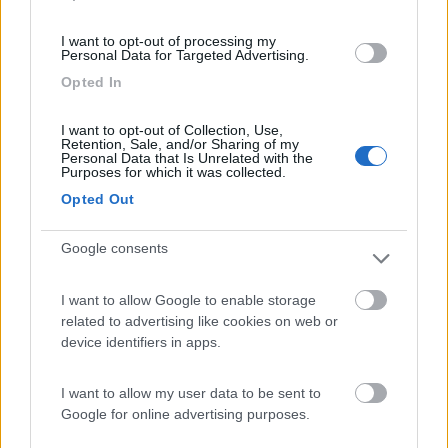
consiglio un piumone con con federa chiusa sotto (come i
I want to opt-out of processing my
cuscini, non di quelle che si rimbocano), le trovi all'Ikea.
Personal Data for Targeted Advertising.
Un multimetro, un set di cacciaviti con inserti, 2 cunei, una
Opted In
livella piccola con 2 bolle (da pochi euro), chiave per la
bombole del gas, qualche fusibile di scorta, colla e nastro
americano, un phon da viaggio (400-600W), tubo acqua e
I want to opt-out of Collection, Use,
Retention, Sale, and/or Sharing of my
cavo elettrico come già suggerito, disgregante wc.
Personal Data that Is Unrelated with the
Purposes for which it was collected.
Fai qualche uscita in posti ben serviti e non troppo lontano da
Opted Out
casa, se ti manca qualcosa segna ma non comprare, dopo 1-3
mesi rileggi la lista e compra quello che proprio ti serve, il resto
Google consents
è zavorra.
Lo stolto non sa tacere
I want to allow Google to enable storage
related to advertising like cookies on web or
device identifiers in apps.
I want to allow my user data to be sent to
Google for online advertising purposes.