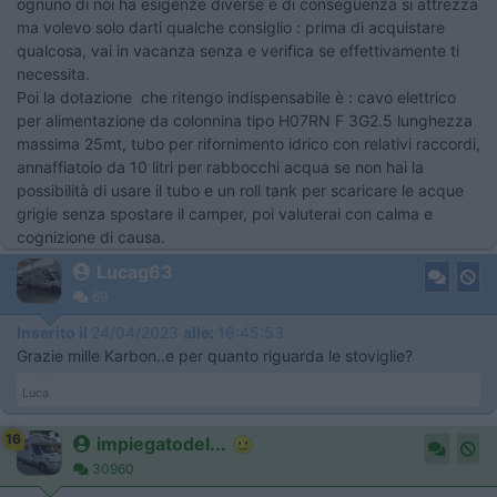
ognuno di noi ha esigenze diverse e di conseguenza si attrezza
ma volevo solo darti qualche consiglio : prima di acquistare
qualcosa, vai in vacanza senza e verifica se effettivamente ti
necessita.
Poi la dotazione che ritengo indispensabile è : cavo elettrico
per alimentazione da colonnina tipo H07RN F 3G2.5 lunghezza
massima 25mt, tubo per rifornimento idrico con relativi raccordi,
annaffiatoio da 10 litri per rabbocchi acqua se non hai la
possibilità di usare il tubo e un roll tank per scaricare le acque
grigie senza spostare il camper, poi valuterai con calma e
cognizione di causa.
Lucag63
69
Inserito il
24/04/2023
alle:
16:45:53
Grazie mille Karbon..e per quanto riguarda le stoviglie?
Luca
16
impiegatodel...
30960