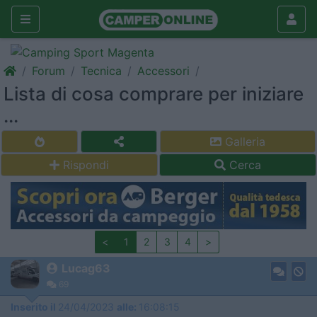
Forum
Tecnica
Accessori
Lista di cosa comprare per iniziare
...
Galleria
Rispondi
Cerca
<
1
2
3
4
>
Lucag63
69
Inserito il
24/04/2023
alle:
16:08:15