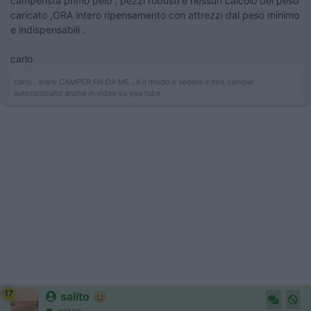
camperista primo pelo , pezzi robusti e nessun calcolo del peso
caricato ,ORA intero ripensamento con attrezzi dal peso minimo
e indispensabili .
carlo
carlo . www CAMPER FAI DA ME , è il modo x vedere il mio camper
autocostruito anche in video su you tube
17
salito