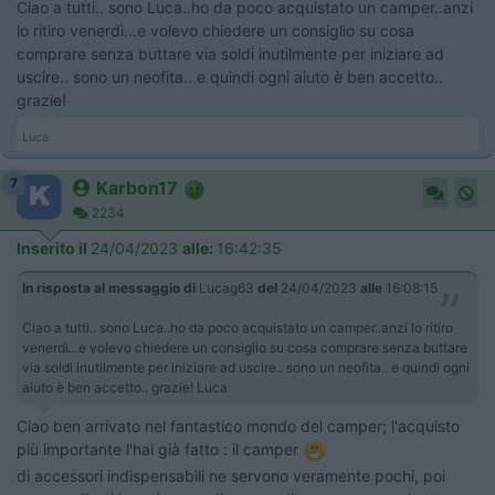
Ciao a tutti.. sono Luca..ho da poco acquistato un camper..anzi
lo ritiro venerdì...e volevo chiedere un consiglio su cosa
comprare senza buttare via soldi inutilmente per iniziare ad
uscire.. sono un neofita.. e quindi ogni aiuto è ben accetto..
grazie!
Luca
7
Karbon17
2234
Inserito il
24/04/2023
alle:
16:42:35
In risposta al messaggio di
Lucag63
del
24/04/2023
alle
16:08:15
Ciao a tutti.. sono Luca..ho da poco acquistato un camper..anzi lo ritiro
venerdì...e volevo chiedere un consiglio su cosa comprare senza buttare
via soldi inutilmente per iniziare ad uscire.. sono un neofita.. e quindi ogni
aiuto è ben accetto.. grazie! Luca
Ciao ben arrivato nel fantastico mondo del camper; l'acquisto
più importante l'hai già fatto : il camper
di accessori indispensabili ne servono veramente pochi, poi