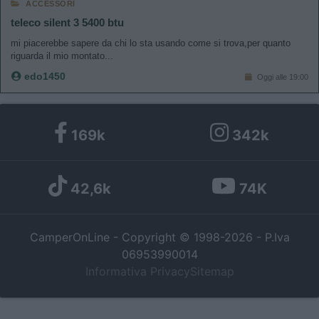
ACCESSORI
teleco silent 3 5400 btu
mi piacerebbe sapere da chi lo sta usando come si trova,per quanto
riguarda il mio montato...
edo1450
Oggi alle 19:00
169k
342k
42,6k
74K
CamperOnLine - Copyright © 1998-2026 - P.Iva
06953990014
Informativa Privacy
Sitemap