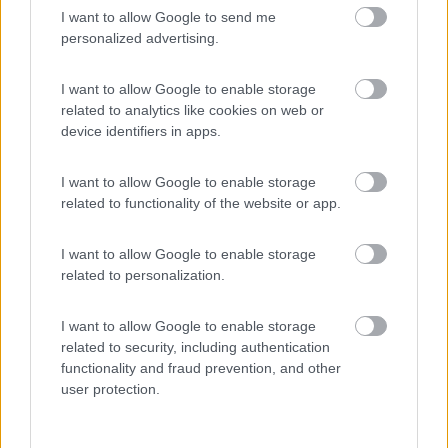
I want to allow Google to send me
personalized advertising.
I want to allow Google to enable storage
related to analytics like cookies on web or
Pedro2
device identifiers in apps.
3923
I want to allow Google to enable storage
Inserito il
24/04/2023
alle:
22:15:41
related to functionality of the website or app.
In risposta al messaggio di
Apollo 13
del
24/04/2023
alle
22:06:09
I want to allow Google to enable storage
Ciao Luca, ti dico la mia. Evita stoviglie di vetro e ceramica, compra piatti
related to personalization.
e bicchieri di plastica, posate e pentole di casa, pochi pezzi, fino a
quando vi farete una idea. Per il bagno usate i vostri asciugamani. Per
...
I want to allow Google to enable storage
related to security, including authentication
Si non esagerare io sono pieno in cantina di cianfrusaglie varie
functionality and fraud prevention, and other
che ho comprato e non uso più.In estate un tavolino ripiegabile
user protection.
leggero sedie ,per quanti siete, possibilmente leggere in
alluminio una stuoia da mettere fuori sotto il tendalino e
soprattutto spray per le formiche e qualche candela alla