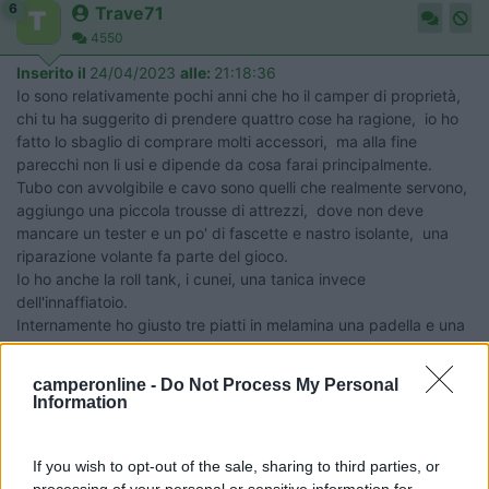
6
Trave71
4550
Inserito il
24/04/2023
alle:
21:18:36
Io sono relativamente pochi anni che ho il camper di proprietà,
chi tu ha suggerito di prendere quattro cose ha ragione, io ho
fatto lo sbaglio di comprare molti accessori, ma alla fine
parecchi non li usi e dipende da cosa farai principalmente.
Tubo con avvolgibile e cavo sono quelli che realmente servono,
aggiungo una piccola trousse di attrezzi, dove non deve
mancare un tester e un po' di fascette e nastro isolante, una
riparazione volante fa parte del gioco.
Io ho anche la roll tank, i cunei, una tanica invece
dell'innaffiatoio.
Internamente ho giusto tre piatti in melamina una padella e una
pentola ( avevo comprato il set apposito, ma lo ho ridotto).
Piatti compostabili così come le posate, ad esclusione dei
camperonline -
Do Not Process My Personal
coltelli...
Information
Dovrai solo usarlo e poi vedrai , parti con il minimo, il resto tutto
peso.
Buoni km
If you wish to opt-out of the sale, sharing to third parties, or
Aldo