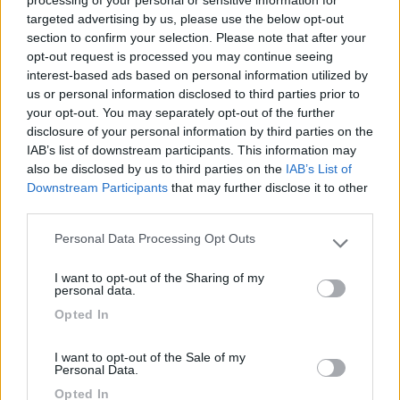
processing of your personal or sensitive information for
targeted advertising by us, please use the below opt-out
Lucag63
section to confirm your selection. Please note that after your
69
opt-out request is processed you may continue seeing
Inserito il
24/04/2023
alle:
21:30:31
interest-based ads based on personal information utilized by
Grazie a tutti..mi state dando un sacco di idee..e consigli che
us or personal information disclosed to third parties prior to
fanno riflettere.. grazie.
your opt-out. You may separately opt-out of the further
disclosure of your personal information by third parties on the
Luca
IAB’s list of downstream participants. This information may
also be disclosed by us to third parties on the
IAB’s List of
17
Apollo 13
Downstream Participants
that may further disclose it to other
3113
third parties.
Inserito il
24/04/2023
alle:
22:06:09
Personal Data Processing Opt Outs
Please note that this website/app uses one or more Google
Ciao Luca,
services and may gather and store information including but
ti dico la mia.
I want to opt-out of the Sharing of my
not limited to your visit or usage behaviour. You may click to
personal data.
grant or deny consent to Google and its third-party tags to
Evita stoviglie di vetro e ceramica, compra piatti e bicchieri di
Opted In
use your data for below specified purposes in below Google
plastica, posate e pentole di casa, pochi pezzi, fino a quando vi
consent section.
farete una idea.
I want to opt-out of the Sale of my
Per il bagno usate i vostri asciugamani.
Personal Data.
Per il letto i vostri pigiami, evita cose da rimboccare, sacco a
Opted In
pelo (ottimo per i bambini) o sacco nanna (per i lattanti), a voi