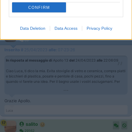
citronella.
CONFIRM
Dimenticavo parabola satellitare automatica con TV per vedere
Gerry Scotti.
Modificato da Pedro2 il 24/04/2023 alle 22:18:47
Data Deletion
Data Access
Privacy Policy
Lucag63
69
Inserito il
25/04/2023
alle:
07:23:26
In risposta al messaggio di
Apollo 13
del
24/04/2023
alle
22:06:09
Ciao Luca, ti dico la mia. Evita stoviglie di vetro e ceramica, compra piatti
e bicchieri di plastica, posate e pentole di casa, pochi pezzi, fino a
quando vi farete una idea. Per il bagno usate i vostri asciugamani. Per
...
Grazie Apollo.
Luca
17
salito
29162