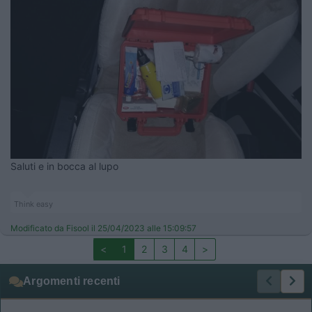
Saluti e in bocca al lupo
Think easy
Modificato da Fisool il 25/04/2023 alle 15:09:57
<
1
2
3
4
>
Argomenti recenti