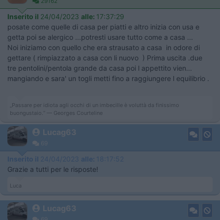
29162
Inserito il
24/04/2023
alle:
17:37:29
posate come quelle di casa per piatti e altro inizia con usa e
getta poi se alergico ...potresti usare tutto come a casa ...
Noi iniziamo con quello che era strausato a casa in odore di
gettare ( rimpiazzato a casa con li nuovo ) Prima uscita .due
tre pentolini/pentola grande da casa poi l appettito vien...
mangiando e sara' un togli metti fino a raggiungere l equilibrio .
„Passare per idiota agli occhi di un imbecille è voluttà da finissimo
buongustaio.“ — Georges Courteline
Lucag63
69
Inserito il
24/04/2023
alle:
18:17:52
Grazie a tutti per le risposte!
Luca
Lucag63
69