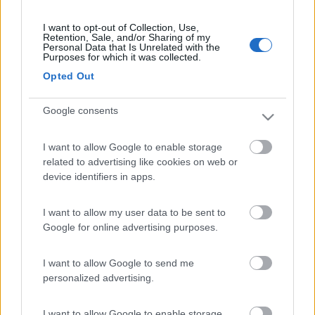
rubinetto da scaricare le grigie nel serbatoio delle nere una
volta vuoto (anche per lavarlo) e quindi scaricare con il
I want to opt-out of Collection, Use,
Retention, Sale, and/or Sharing of my
maceratore solo collegato al serbatoio delle nere. Una delle
Personal Data that Is Unrelated with the
immagini non si vede.[:(]
Purposes for which it was collected.
18
gimar
Opted Out
21506
Google consents
Inserito il
05/07/2011
alle:
23:51:54
Non capisco una cosa, ma l'impianto è fatto così per fare
passare le grigie dal maceratore? La cosa non la vedo tanto
I want to allow Google to enable storage
utile, a limite vedrei utile il passaggio delle grigie dal serbatoio
related to advertising like cookies on web or
delle nere (come ti hanno già detto)...comunque se l'intento è il
device identifiers in apps.
primo, io eviterei questo passaggio e se proprio ci terrei a fare
uno scarico unificato, li farei incrociare più in basso
I want to allow my user data to be sent to
Google for online advertising purposes.
I want to allow Google to send me
personalized advertising.
I want to allow Google to enable storage