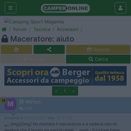
Forum
Tecnica
Accessori
Maceratore: aiuto
Galleria
Nuovo
Cerca
<
1
>
18
Mirton
2268
Inserito il
05/07/2011
alle:
21:41:37
[img][/img] Ho montato il maceratore e a vedersi non mi
sembra che il lavoro sia venuto male..., però - funzione bene