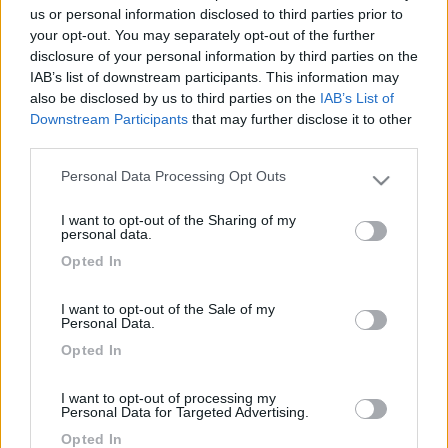
05/07/2011 22:02:38 (
us or personal information disclosed to third parties prior to
Visualizza messaggio in nuova finestra
your opt-out. You may separately opt-out of the further
)
>
disclosure of your personal information by third parties on the
IAB’s list of downstream participants. This information may
> Si, è autoadescante. Per leggere le caratteristiche:
also be disclosed by us to third parties on the
IAB’s List of
http://www.eprice.it/Pompe-mace...
Downstream Participants
that may further disclose it to other
third parties.
19
IZ4DJI
Personal Data Processing Opt Outs
58914
Please note that this website/app uses one or more Google
services and may gather and store information including but
Inserito il
05/07/2011
alle:
23:32:07
I want to opt-out of the Sharing of my
not limited to your visit or usage behaviour. You may click to
quote:
Risposta al messaggio di Mirton inserito in data
personal data.
grant or deny consent to Google and its third-party tags to
05/07/2011 22:06:18 (
Visualizza messaggio in nuova finestra
)
>
Opted In
use your data for below specified purposes in below Google
consent section.
> ho letto, sembra un bel prodotto, tra l'altro ha anche una
I want to opt-out of the Sale of my
discreta prevalenza. Mi viene da pensare che forse come dici la
Personal Data.
chiave A è lontana e quindi il tubo da 40, pieno d'aria a chiave
Opted In
chiusa, non permette l'addesco delle grigie. Se possibile, una
prova da fare potrebbe essere quella di staccare e tappare
momentaneamente il tubo delle nere e lasciare solo quello delle
I want to opt-out of processing my
Personal Data for Targeted Advertising.
grigie e vedere se va. Se il serbatoio delle grigie fosse a un
livello un pò più alto di quello delle nere, sarebbe ottimo fare un
Opted In