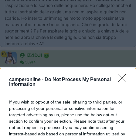
l'aspirazione e lo scarico delle acque nere. Ho collegato anche il
tutto al serbatoio delle grigie , ma non mi aspira e quindio non
scarica. Ho inserito un'immagine molto molto approssimativa ,
ma dovrebbe rendere bene l'impianto. Chi è in grado di darmi
suggerimenti? Ps Per aspirare le grigie chiudo la chiave A delle
nere ed apro la chiave B delle grigie. Che non sia troppo
lontana la chiave A?
19
IZ4DJI
58914
Inserito il
05/07/2011
alle:
22:02:38
ma i serbatoi delle grigie e delle nere sono allo stesso livello?
camperonline -
Do Not Process My Personal
Information
Penso che comynque il maceratore debba essere collocato a
un livello più basso dei serbatoi in quanto mi sa che non ha
capacità autoaddescanti.
If you wish to opt-out of the sale, sharing to third parties, or
18
Mirton
processing of your personal or sensitive information for
2268
targeted advertising by us, please use the below opt-out
section to confirm your selection. Please note that after your
Inserito il
05/07/2011
alle:
22:06:18
opt-out request is processed you may continue seeing
quote:
Risposta al messaggio di IZ4DJI inserito in data
interest-based ads based on personal information utilized by