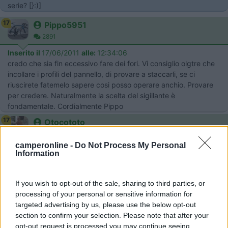
serie? [}:)]
17
Pippo5951
2891
Inserito il
17/06/2011
alle:
12:34:06
credo che sia fin eccessivo fare dei fori. Vi consiglio olgtre che
incollare i profili del pannello, di provare a staccarli, se ci
riuscirete fatemelo sapere cosi posso operare anchio. Provare
per credere. Naturalmente la scelta del sigillante è
fondamentale. Cordialmente Pippo
17
Otocototo
1635
camperonline -
Do Not Process My Personal
Inserito il
17/06/2011
alle:
18:34:00
Information
quote:
Risposta al messaggio di onkite1 inserito in data
16/06/2011 19:42:09 (
Visualizza messaggio in nuova finestra
)
>
If you wish to opt-out of the sale, sharing to third parties, or
> Ciao, io ho attaccato il mio con un adesivo poliuretanico;
processing of your personal or sensitive information for
sicuramente risulta impossibile staccare la staffa quanto è
targeted advertising by us, please use the below opt-out
pasato il giusto tempo per l'essicazione del collante; il problema
section to confirm your selection. Please note that after your
è che, con certezza, la staffa resta perfettamente attaccata
opt-out request is processed you may continue seeing