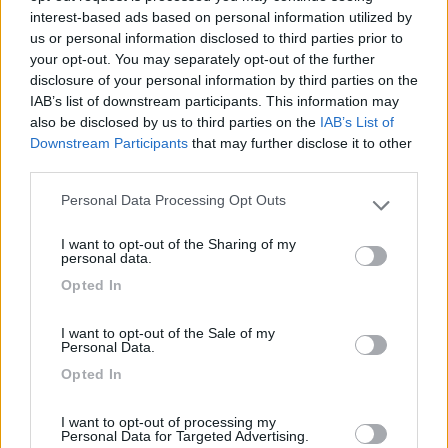
alla vetroresina del tetto, ma è la vetroresina che non è incollata
interest-based ads based on personal information utilized by
ai travetti sottostanti (per ragioni di dilatazione di calore) e
us or personal information disclosed to third parties prior to
quindi quando fai la prova che suggerisce anche l'amico Pippo,
your opt-out. You may separately opt-out of the further
ti rendi conto che sollevi la staffa e tuto il soffitto in quella parte
disclosure of your personal information by third parties on the
(ovviamente per pochi millimetri); per mia sicurezza, vuoi anche
IAB’s list of downstream participants. This information may
psicologica[;)], idividuato con certezza il reticolato dei travetti
also be disclosed by us to third parties on the
IAB’s List of
sottostanti, ho provveduto a mettere anche due viti a legno in
Downstream Participants
that may further disclose it to other
acciaio inox per ogni staffa, bene annegati nel sigillante
third parties.
poliuretanico. Ora il mio pannello, che è anche abbastanza
grosso (la bestiola è m. 1,5 x 0,65) fa corpo unico con la
Personal Data Processing Opt Outs
Please note that this website/app uses one or more Google
struttura del tetto[:)] Salutoni. Mauro[;)]
services and may gather and store information including but
I want to opt-out of the Sharing of my
not limited to your visit or usage behaviour. You may click to
personal data.
grant or deny consent to Google and its third-party tags to
Opted In
use your data for below specified purposes in below Google
consent section.
I want to opt-out of the Sale of my
Personal Data.
Opted In
I want to opt-out of processing my
Personal Data for Targeted Advertising.