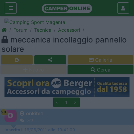
Forum
Tecnica
Accessori
meccanica incollaggio pannello
solare
Galleria
Nuovo
Cerca
<
1
>
20
onkite1
1573
Inserito il
16/06/2011
alle:
19:42:09