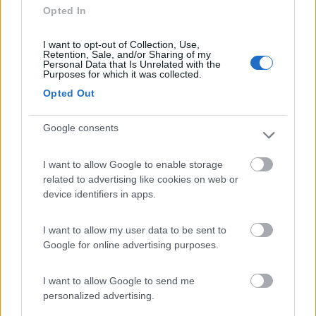
Opted In
22
Roberto66
I want to opt-out of Collection, Use,
Retention, Sale, and/or Sharing of my
22611
Personal Data that Is Unrelated with the
Purposes for which it was collected.
Inserito il
17/06/2011
alle:
22:04:30
i fori sono sempre possibili veicoli di infiltrazioni. io ho incollato e
Opted Out
basta , tutto OK
Modificato da Roberto66 il 17/06/2011 alle 22:04:53
Google consents
17
Pippo5951
I want to allow Google to enable storage
2891
related to advertising like cookies on web or
Inserito il
18/06/2011
alle:
09:45:04
device identifiers in apps.
quote:
Risposta al messaggio di Otocototo inserito in data
17/06/2011 18:34:00 (
Visualizza messaggio in nuova finestra
)
>
I want to allow my user data to be sent to
> questo è il problema. Viene via tutto. la soluzione migliore
Google for online advertising purposes.
sarebbe mettere i pannelli sul portapacchi. Cordialmente Pippo
19
IZ4DJI
I want to allow Google to send me
personalized advertising.
58914