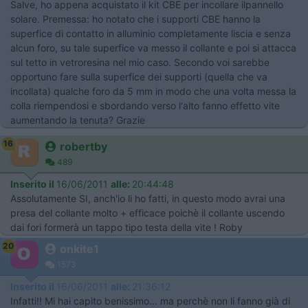
Salve, ho appena acquistato il kit CBE per incollare ilpannello
solare. Premessa: ho notato che i supporti CBE hanno la
superfice di contatto in alluminio completamente liscia e senza
alcun foro, su tale superfice va messo il collante e poi si attacca
sul tetto in vetroresina nel mio caso. Secondo voi sarebbe
opportuno fare sulla superfice dei supporti (quella che va
incollata) qualche foro da 5 mm in modo che una volta messa la
colla riempendosi e sbordando verso l'alto fanno effetto vite
aumentando la tenuta? Grazie
16
robertby
489
Inserito il
16/06/2011
alle:
20:44:48
Assolutamente SI, anch'io li ho fatti, in questo modo avrai una
presa del collante molto + efficace poichè il collante uscendo
dai fori formerà un tappo tipo testa della vite ! Roby
20
onkite1
1573
Inserito il
16/06/2011
alle:
21:36:12
Infatti!! Mi hai capito benissimo... ma perchè non li fanno già di