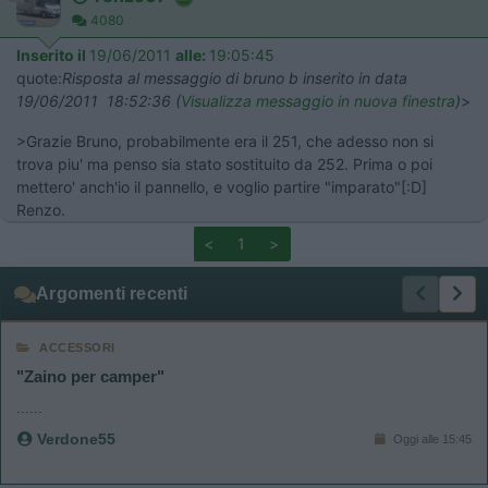
4080
Inserito il
19/06/2011
alle:
19:05:45
quote:
Risposta al messaggio di bruno b inserito in data
19/06/2011 18:52:36 (
Visualizza messaggio in nuova finestra
)
>
>Grazie Bruno, probabilmente era il 251, che adesso non si
trova piu' ma penso sia stato sostituito da 252. Prima o poi
mettero' anch'io il pannello, e voglio partire "imparato"[:D]
Renzo.
<
1
>
Argomenti recenti
ACCESSORI
"Zaino per camper"
......
Verdone55
Oggi alle 15:45