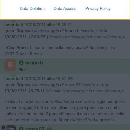
15
renzo07
Data Deletion
Data Access
Privacy Policy
4080
Inserito il
19/06/2011
alle:
18:25:11
quote:
Risposta al messaggio di bruno b inserito in data
19/06/2011 17:58:55 (
Visualizza messaggio in nuova finestra
)
>
>Ciao Bruno, ti ricordi che colla avevi usato? Su alluminio o
VTR? Grazie, Renzo.
bruno b
-
Inserito il
19/06/2011
alle:
18:52:36
quote:
Risposta al messaggio di renzo07 inserito in data
19/06/2011 18:25:11 (
Visualizza messaggio in nuova finestra
)
>
> Ciao. La colla era il noto Sikaflex(ora scordo la sigla ma quello
per incollaggio)Il tetto era in alluminio, però penso non cambi
nulla visto che ora ho 2 pannelli incollati con altra marca di colla
su di un tetto in vetroresina. Brunoid="size3">id="green">
15
renzo07