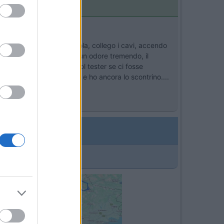
le piante! Monto la parabola, collego i cavi, accendo
er e con mio stupore sento un odore tremendo, il
! Ho subito controllato col tester se ci fosse
istato un paio di mesi fa e ho ancora lo scontrino....
rdono un cliente... [:D]