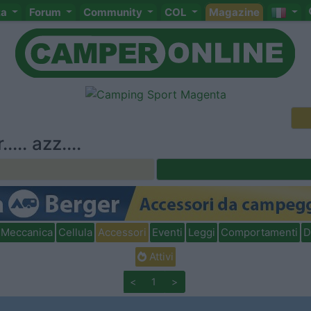
ta
Forum
Community
COL
Magazine
... azz....
Meccanica
Cellula
Accessori
Eventi
Leggi
Comportamenti
D
Attivi
<
1
>