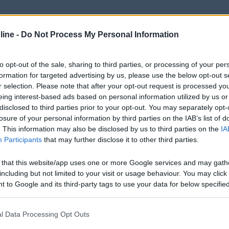
ine -
Do Not Process My Personal Information
are la parabola esterna su treppiede visto che stavo col mezzo sotto 
.. Noto subito che il sat finder non si illumina, torno dentro il camp
hioni free to air, quello poco piu' grande di un pacchetto di sigarette
to opt-out of the sale, sharing to third parties, or processing of your per
 di anormale! Che dite??? Me lo sostituiranno in garanzia??? L?ho acqu
formation for targeted advertising by us, please use the below opt-out s
r selection. Please note that after your opt-out request is processed y
eing interest-based ads based on personal information utilized by us or
disclosed to third parties prior to your opt-out. You may separately opt-
losure of your personal information by third parties on the IAB’s list of
. This information may also be disclosed by us to third parties on the
IA
e,avevo la polarità invertita nella presa dove inserivo il ricevitore,
Participants
that may further disclose it to other third parties.
 that this website/app uses one or more Google services and may gath
including but not limited to your visit or usage behaviour. You may click 
 to Google and its third-party tags to use your data for below specifi
ogle consent section.
er invertito la polarita'... la presa accendisigari non si puo' invertire 
l Data Processing Opt Outs