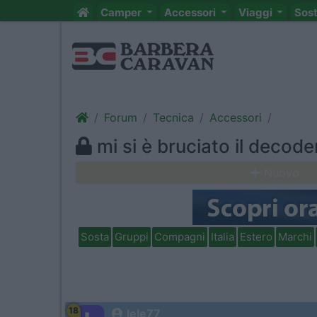
Camper
Accessori
Viaggi
Sos
Forum
Tecnica
Accessori
mi si è bruciato il decoder..
Nuovo
Sosta
Gruppi
Compagni
Italia
Estero
Marchi
18
lele77