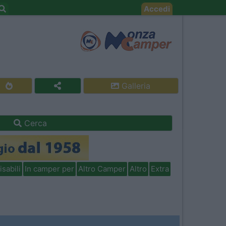
Accedi
Galleria
Cerca
isabili
In camper per
Altro Camper
Altro
Extra