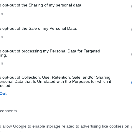
o opt-out of the Sharing of my personal data.
In
are la parabola esterna su treppiede visto che stavo col mezzo sotto 
o opt-out of the Sale of my Personal Data.
.. Noto subito che il sat finder non si illumina, torno dentro il camp
In
hioni free to air, quello poco piu' grande di un pacchetto di sigarette
 di anormale! Che dite??? Me lo sostituiranno in garanzia??? L?ho acqu
to opt-out of processing my Personal Data for Targeted
ing.
er [xx(] io comunque ci proverei a farmelo sostituire. Auguri
In
o opt-out of Collection, Use, Retention, Sale, and/or Sharing
ersonal Data that Is Unrelated with the Purposes for which it
lected.
Out
ntrino lo ho, se sono seri rispondono in Melchioni, altrimenti.... beh, pe
consents
o allow Google to enable storage related to advertising like cookies on