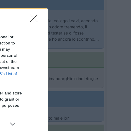
le piante! Monto la parabola, collego i cavi, accendo
er e con mio stupore sento un odore tremendo, il
! Ho subito controllato col tester se ci fosse
sonal or
istato un paio di mesi fa e ho ancora lo scontrino....
ection to
ou may
 personal
out of the
 downstream
B’s List of
non ho nemmeno provato a rimandarghlielo indietro,ne
er and store
to grant or
ed purposes
in polarita'... Boh, ho capito male io?