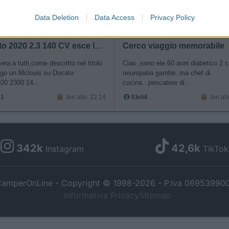
to allow Google to send me personalized advertising.
Data Deletion
Data Access
Privacy Policy
CCANICA
DISABILITÀ
o allow Google to enable storage related to analytics like cookies on
Ducato 2020 2.3 140 CV esce la prima marcia
Cerco viaggio memorabile
evice identifiers in apps.
ra a tutti,come descritto nel titolo
Ciao ,sono ele 60 anni diabetico 2 
go un Mclouis su Ducato
neuropatia gambe..ma chef di
o allow Google to enable storage related to functionality of the website
20 2300 14...
cucina...pescatore di...
 1
Ieri alle: 22:14
Ele66
Ieri al
o allow Google to enable storage related to personalization.
o allow Google to enable storage related to security, including
342k
42,6k
Instagram
TikTok
cation functionality and fraud prevention, and other user protection.
amperOnLine - Copyright © 1998-2026 - P.Iva 06953990
Informativa Privacy
Sitemap