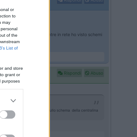
sonal or
ection to
ou may
 personal
a della centralina c'è mentre in rete ho visto schemi
out of the
 downstream
B’s List of
er and store
Rispondi
Abuso
to grant or
ed purposes
il diodo antiritorno dato che sullo schema della centralina