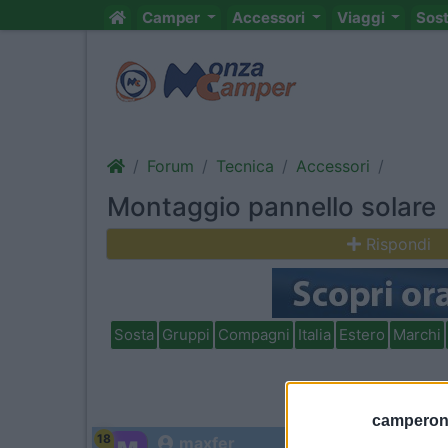
Camper
Accessori
Viaggi
Sos
Forum
Tecnica
Accessori
Montaggio pannello solare
Rispondi
Sosta
Gruppi
Compagni
Italia
Estero
Marchi
camperonl
18
maxfer