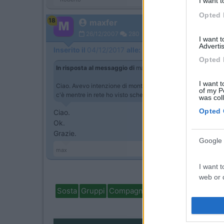
I want t
Opted 
18
maxfer
26/12/2007
280
I want 
Advertis
Inserito il
04/12/2017
alle:
07:39:35
Opted 
In risposta al messaggio di
maxfer
del
03/12/2017
alle
14:
I want t
Ciao. Avevo intenzione di montare un pannello da 100 Watt. La
of my P
c'è mentre in rete ho visto schemi in cui non viene montato.
was col
Opted 
Ciao.
Ok.
Grazie.
Google 
max
I want t
web or d
Sosta
Gruppi
Compagni
Italia
Estero
Marchi
I want t
purpose