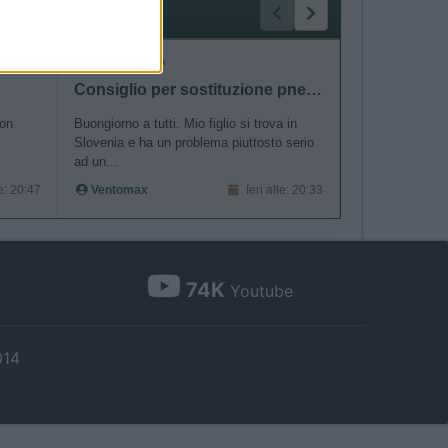
MECCANICA
COMPAGNI D
Consiglio per sostituzione pneumatico in Slovenia
milli trav
con
Buongiorno a tutti. Mio figlio si trova in
ciao cerco compa
Slovenia e ha un problema piuttosto serio
Millitrav
ad un...
le: 20:47
Ventomax
Ieri alle: 20:33
74K
Youtube
014