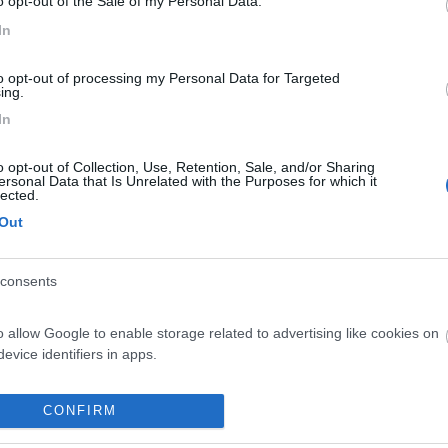
o opt-out of the Sale of my Personal Data.
In
to opt-out of processing my Personal Data for Targeted
ing.
In
08:34
o opt-out of Collection, Use, Retention, Sale, and/or Sharing
 centralina Arsilicii gestirebbe questo pannello. Chiedo se necessita il montare 
ersonal Data that Is Unrelated with the Purposes for which it
 Che caratteristiche deve avere ? Grazie per le eventuali info. max
lected.
Out
consents
o allow Google to enable storage related to advertising like cookies on
<
1
>
evice identifiers in apps.
Meccanica
Cellula
Accessori
Eventi
Leggi
Comportamenti
D
o allow my user data to be sent to Google for online advertising
CONFIRM
Attivi
s.