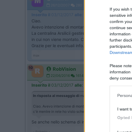
26/12/2007
280
If you wish 
Inserito il
03/12/2017
alle:
14:08:34
sensitive in
Ciao.
confirm you
Avevo intenzione di montare un pannello da 100 Wat
continue se
La centralina Arsilicii gestirebbe questo pannello. C
information 
in cui non viene montato. Che caratteristiche deve 
further disc
Grazie per le eventuali info.
participants
Downstream 
max
Please note
10
RobVision
information 
22/06/2016
1614
deny consent
in below Go
Inserito il
03/12/2017
alle:
15:11:52
Persona
In risposta al messaggio di
maxfer
del
03/12/2017
alle
14:
Ciao. Avevo intenzione di montare un pannello da 100 Watt. La
I want t
c'è mentre in rete ho visto schemi in cui non viene montato.
Opted 
Se anche nello schema di installazione dati con la c
- Roberto -