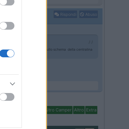
Rispondi
Abuso
il diodo antiritorno dato che sullo schema della centralina
isabili
In camper per
Altro Camper
Altro
Extra