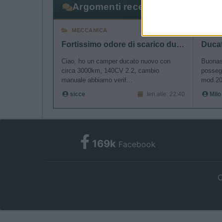
Argomenti recenti
I want 
MECCANICA
ME
I want t
Fortissimo odore di scarico durante rigeneraz FAP
web or d
Ciao, ho un camper ducato nuovo con
Buonase
circa 3000km, 140CV 2.2, cambio
posseg
I want t
manuale abbiamo verif...
mod.20
or app.
sicce
Ieri alle: 22:40
Milo
I want t
I want t
169k
Facebook
authenti
C