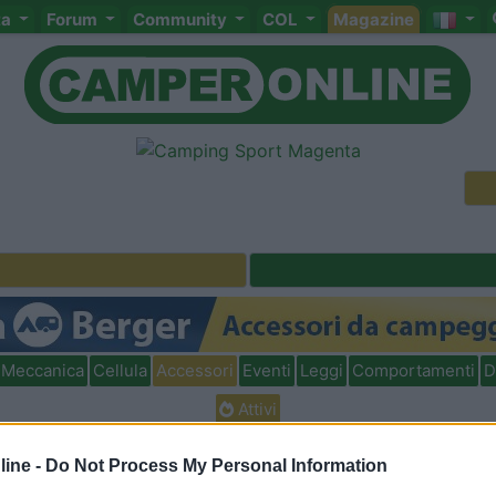
ta
Forum
Community
COL
Magazine
Meccanica
Cellula
Accessori
Eventi
Leggi
Comportamenti
D
Attivi
<
1
>
ine -
Do Not Process My Personal Information