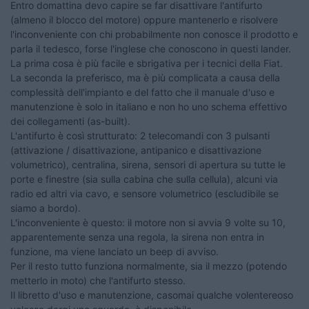
Entro domattina devo capire se far disattivare l'antifurto
(almeno il blocco del motore) oppure mantenerlo e risolvere
l'inconveniente con chi probabilmente non conosce il prodotto e
parla il tedesco, forse l'inglese che conoscono in questi lander.
La prima cosa è più facile e sbrigativa per i tecnici della Fiat.
La seconda la preferisco, ma è più complicata a causa della
complessità dell'impianto e del fatto che il manuale d'uso e
manutenzione è solo in italiano e non ho uno schema effettivo
dei collegamenti (as-built).
L'antifurto è così strutturato: 2 telecomandi con 3 pulsanti
(attivazione / disattivazione, antipanico e disattivazione
volumetrico), centralina, sirena, sensori di apertura su tutte le
porte e finestre (sia sulla cabina che sulla cellula), alcuni via
radio ed altri via cavo, e sensore volumetrico (escludibile se
siamo a bordo).
L'inconveniente è questo: il motore non si avvia 9 volte su 10,
apparentemente senza una regola, la sirena non entra in
funzione, ma viene lanciato un beep di avviso.
Per il resto tutto funziona normalmente, sia il mezzo (potendo
metterlo in moto) che l'antifurto stesso.
Il libretto d'uso e manutenzione, casomai qualche volentereoso