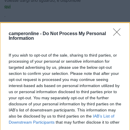
volesse dargi uno sguardo, è disponibile
qui
.
Lino
camperonline -
Do Not Process My Personal
Information
Modificato da Lino63 il 06/08/2017 alle 19:50:31
10
ghighino
If you wish to opt-out of the sale, sharing to third parties, or
92
processing of your personal or sensitive information for
targeted advertising by us, please use the below opt-out
Inserito il
06/08/2017
alle:
09:28:03
section to confirm your selection. Please note that after your
Seguirei il filo verde, che andrà in un relais, fai un cavallotto tra
opt-out request is processed you may continue seeing
i pin 30 e 87 in modo da escludere il relais,o seguire i due fili
interest-based ads based on personal information utilized by
sempre 30 e 87 e ricollegarli come in origine, in questo modo
us or personal information disclosed to third parties prior to
hai escluso il blocco motore aggiunto per l'antifurto
your opt-out. You may separately opt-out of the further
Lino63
disclosure of your personal information by third parties on the
-
IAB’s list of downstream participants. This information may
also be disclosed by us to third parties on the
IAB’s List of
Inserito il
06/08/2017
alle:
18:22:35
Downstream Participants
that may further disclose it to other
In risposta al messaggio di
ghighino
del
06/08/2017
alle
09:28:03
third parties.