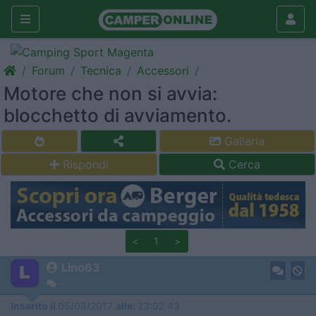
Forum
Tecnica
Accessori
Motore che non si avvia:
blocchetto di avviamento.
Galleria
Rispondi
Cerca
<
1
>
Lino63
-
Inserito il
05/08/2017
alle:
23:02:43