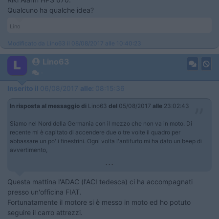
Qualcuno ha qualche idea?
Lino
Modificato da Lino63 il 08/08/2017 alle 10:40:23
Lino63
-
Inserito il
06/08/2017
alle:
08:15:36
In risposta al messaggio di
Lino63
del
05/08/2017
alle
23:02:43
Siamo nel Nord della Germania con il mezzo che non va in moto. Di
recente mi è capitato di accendere due o tre volte il quadro per
abbassare un po' i finestrini. Ogni volta l'antifurto mi ha dato un beep di
avvertimento,
...
Questa mattina l'ADAC (l'ACI tedesca) ci ha accompagnati
presso un'officina FIAT.
Fortunatamente il motore si è messo in moto ed ho potuto
seguire il carro attrezzi.