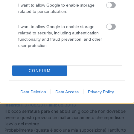
Marco
I want to allow Google to enable storage
related to personalization.
I want to allow Google to enable storage
related to security, including authentication
functionality and fraud prevention, and other
user protection.
CONFIRM
Lino63
Data Deletion
Data Access
Privacy Policy
-
Inserito il
07/08/2017
alle:
08:30:13
Il blocco serratura pare che abbia un gioco che non dovrebbe
avere e questo provoca un malfunzionamento che impedisce
l'avvio del motore.
Probabilmente (questa è solo una mia supposizione) l'antifurto