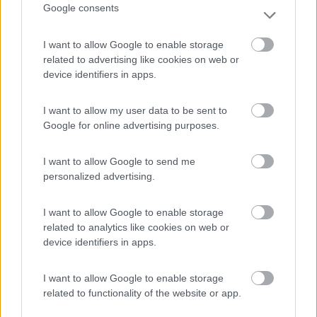
servizio.
Google consents
Lino
I want to allow Google to enable storage
Modificato da Lino63 il 06/08/2017 alle 19:56:05
related to advertising like cookies on web or
device identifiers in apps.
16
MarcoBo
3096
I want to allow my user data to be sent to
Inserito il
07/08/2017
alle:
08:03:13
Google for online advertising purposes.
Da quello che ho letto qui sul forum e che ho sentito in giro
quando ho montato il mio sono diversi anni che il blocco motore
degli antifurti non viene montato da nessuno perché ritenuto
I want to allow Google to send me
superfluo rispetto all'immobilizer.
personalized advertising.
un'officina Fiat mi ha anche detto un paio di anni fa che se è
montato gli ispettori Fiat danno sempre colpa all'antifurto in
I want to allow Google to enable storage
caso di malfunzionamento, ulteriore motivo per non collegarlo
related to analytics like cookies on web or
durante la garanzia.
device identifiers in apps.
Ti dico questo per dire che secondo me puoi serenamente
I want to allow Google to enable storage
scollegarlo se lo era e tenere le altre funzioni dell'antifurto come
related to functionality of the website or app.
fa la maggioranza. Poi al rientro vedrai cosa fare.