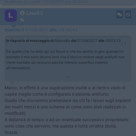
Modificato da Lino63 il 07/08/2017 alle 08:42:42
Lino63
-
Inserito il
07/08/2017
alle:
08:49:43
In risposta al messaggio di
MarcoBo
del
07/08/2017
alle
08:03:13
Da quello che ho letto qui sul forum e che ho sentito in giro quando ho
montato il mio sono diversi anni che il blocco motore degli antifurti non
viene montato da nessuno perché ritenuto superfluo rispetto
all'immobilizer.
...
Marco, in effetti è una duplicazione inutile e al rientro vedo di
capire meglio come è configurato il sistema antifurto.
Quello che dovremmo pretendere da chi fa i lavori sugli impianti
dei nostri mezzi è uno schema di come sono stati realizzati (o
modificati).
A distanza di tempo o ad un eventuale successivo proprietario
sono cose che servono, ma questa è tutta un'altra storia.
Grazie.