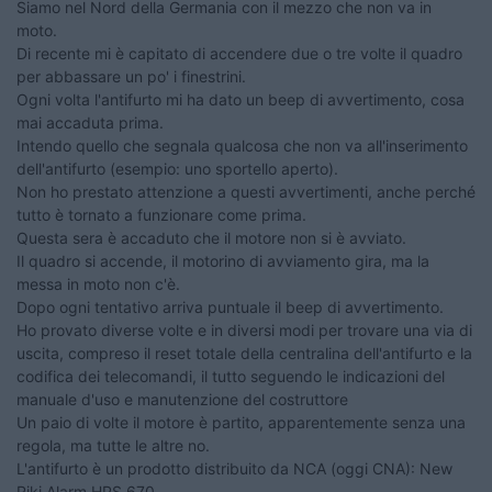
Siamo nel Nord della Germania con il mezzo che non va in
moto.
Di recente mi è capitato di accendere due o tre volte il quadro
per abbassare un po' i finestrini.
Ogni volta l'antifurto mi ha dato un beep di avvertimento, cosa
mai accaduta prima.
Intendo quello che segnala qualcosa che non va all'inserimento
dell'antifurto (esempio: uno sportello aperto).
Non ho prestato attenzione a questi avvertimenti, anche perché
tutto è tornato a funzionare come prima.
Questa sera è accaduto che il motore non si è avviato.
Il quadro si accende, il motorino di avviamento gira, ma la
messa in moto non c'è.
Dopo ogni tentativo arriva puntuale il beep di avvertimento.
Ho provato diverse volte e in diversi modi per trovare una via di
uscita, compreso il reset totale della centralina dell'antifurto e la
codifica dei telecomandi, il tutto seguendo le indicazioni del
manuale d'uso e manutenzione del costruttore
Un paio di volte il motore è partito, apparentemente senza una
regola, ma tutte le altre no.
L'antifurto è un prodotto distribuito da NCA (oggi CNA): New
Riki Alarm HPS 670.