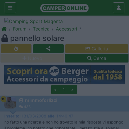
Forum
Tecnica
Accessori
pannello solare
Galleria
Nuovo
Cerca
<
1
>
19
mimmoforlizzi
438
Inserito il
31/03/2008
alle:
14:40:47
ho fatto una ricerca e non ho trovato la mia risposta.vi espongo
il problema .ho notato che nonostante il mezzo stia al soleper