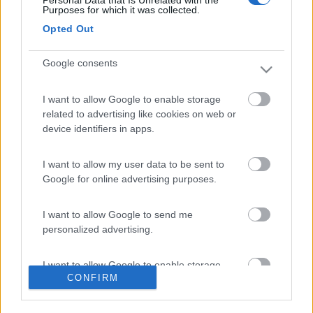
poco probabile. Più probabile che lo strumento non rilevi
Purposes for which it was collected.
correnti al di sotto di certi valori (es. 0,4-0,5A), specie se di
Opted Out
scarsa qualità. Vero, che batterie piene non richiedono correnti
elevate, ma non sono mai nulle, qualcosa passa sempre.
c[8D]iao
Google consents
I want to allow Google to enable storage
related to advertising like cookies on web or
device identifiers in apps.
I want to allow my user data to be sent to
Google for online advertising purposes.
I want to allow Google to send me
personalized advertising.
19
mimmoforlizzi
I want to allow Google to enable storage
438
CONFIRM
related to analytics like cookies on web or
device identifiers in apps.
Inserito il
02/04/2008
alle:
20:22:47