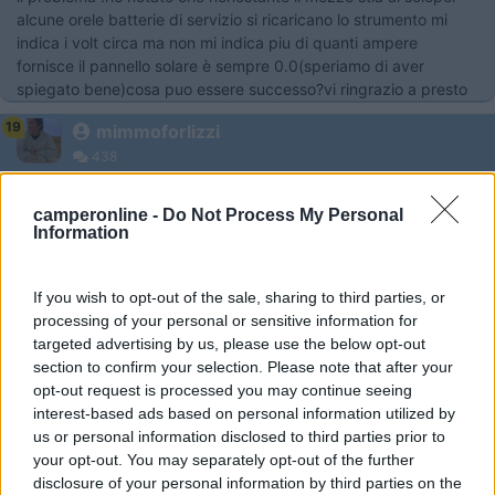
alcune orele batterie di servizio si ricaricano lo strumento mi
indica i volt circa ma non mi indica piu di quanti ampere
fornisce il pannello solare è sempre 0.0(speriamo di aver
spiegato bene)cosa puo essere successo?vi ringrazio a presto
19
mimmoforlizzi
438
Inserito il
02/04/2008
alle:
09:24:50
camperonline -
Do Not Process My Personal
toc toc ci sono esperti?
Information
19
HotMistral
1923
If you wish to opt-out of the sale, sharing to third parties, or
Inserito il
02/04/2008
alle:
10:46:27
processing of your personal or sensitive information for
ciao, non sono "esperto", ma detta cosi mi sembra che il cavo
targeted advertising by us, please use the below opt-out
del pannello non sia in serie con l'amperometro della centralina.
section to confirm your selection. Please note that after your
Si potrebbe essere disconnesso oppure avere un fusibile di
opt-out request is processed you may continue seeing
protezione sotto dimensionato rispetto alle correnti fornite dal
interest-based ads based on personal information utilized by
pannello oppure non deve essere in serie poichè le correnti
us or personal information disclosed to third parties prior to
accettate da quell'amperometro sono inferiori. Questo se vuoi,
your opt-out. You may separately opt-out of the further
leggere le correnti istantanee che meidamente passano da quel
disclosure of your personal information by third parties on the