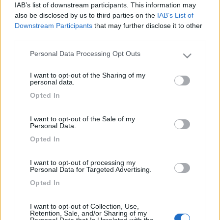
contatto, se invece cerchi di ottenere il cumulo di Ah che vanno
IAB’s list of downstream participants. This information may
ad immagzzinarsi nella BS il discorso cambia un pochino.
also be disclosed by us to third parties on the
IAB’s List of
Magari qualche altro dettaglio può aiutare.... c[8D]iao
Downstream Participants
that may further disclose it to other
third parties.
20
ueue64
328
Personal Data Processing Opt Outs
Please note that this website/app uses one or more Google
Inserito il
02/04/2008
alle:
10:50:38
services and may gather and store information including but
I want to opt-out of the Sharing of my
Ti segna zero perchè la batteria è piena, quando la batteria
not limited to your visit or usage behaviour. You may click to
personal data.
comincerà ad essere usata il pannello fornirà l'energia
grant or deny consent to Google and its third-party tags to
Opted In
sufficiente a ricaricarla. Nel momento in cui la batteria verrà
use your data for below specified purposes in below Google
ricaricata il display segnerà la corrente che sta fornendo. E'
consent section.
come se tu avessi due serbatoi d'acqua comunicanti, se a
I want to opt-out of the Sale of my
Personal Data.
quello sottostante togli il tappo, usi l'acqua e quello sopra
rifornisce quello che si stà svuotando creando una corrente all'
Opted In
interno dei tubi. Ripristinato il livello, la corrente si ferma e non
viene segnalata. Emanuele[;)]
I want to opt-out of processing my
Personal Data for Targeted Advertising.
19
HotMistral
Opted In
1923
Inserito il
02/04/2008
alle:
11:09:43
I want to opt-out of Collection, Use,
ciao, correnti proprio nulle... è fisicamente e matematicamente
Retention, Sale, and/or Sharing of my
Personal Data that Is Unrelated with the