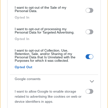
consent section.
Da autodidatta avevo buttato giù un progettino che si
I want to opt-out of the Sale of my
accorgeva immediatamente se una delle due batterie era
Personal Data.
andata in crisi, quello che non sono riuscito a risolvere è come
Opted In
scollegare dal circuito la batteria farlocca; non è salutare usare
un relè perché il consumo sarebbe stato eccessivo: nell'una o
I want to opt-out of processing my
nell'altra situazione (tutto ok od una rovinata) il relè doveva
Personal Data for Targeted Advertising.
essere eccitato per cui un assorbimento significativo nel tempo,
Opted In
per esempio per un lungo periodo di rimessaggio, poteva
scaricare la batteria superstite. Questo aggeggio deve anche
essere in grado di lasciar passare grosse correnti. Avevo
I want to opt-out of Collection, Use,
Retention, Sale, and/or Sharing of my
pensato ad un fusibile, ma come forzarlo ad intervenire anche
Personal Data that Is Unrelated with the
con correnti molto inferiori alla sua potenza? Qui si sono
Purposes for which it was collected.
fermato.
Opted Out
Giovanni
Google consents
Giovanni
I want to allow Google to enable storage
related to advertising like cookies on web or
device identifiers in apps.