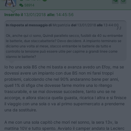
58914
Inserito il
13/01/2018
alle:
14:45:56
In risposta al messaggio di
Mcpatrizia
del
13/01/2018
alle
13:44:00
Ok, anche qui ci sono, Quindi parallelo secco, fusibili da 40 su entrambe
le batterie, due staccabatterie? Devo decidere. A impianto terminato se
diciamo una volta al mese, stacco entrambe le batterie da tutto e
controllo la tensione può essere utile per capirne a grandi linee come
stanno le batterie?
Io ho una sola BS che mi basta e avanza avedo un Efoy, ma se
dovessi avere un impianto con due BS non mi farei troppi
problemi, calcolando che nel 90% andaranno bene per anni,
quell 1% di sfiga che dovesse farne morire una lo ritengo
trascurabile, e se mai dovesse succedere, tanto uno se ne
accorge, e allora stacca quella guasta, ricarica l altra e si finisce
il viaggio con una sola o va al primo supermercato a prenderne
una da sostituire.
A me con una sola capitò che morì nel sonno, la sera 13v, la
mattina 10V e tutto spento. Avviato il camper andato la Leclerc