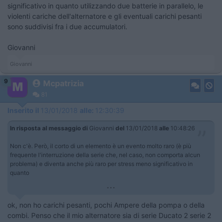
significativo in quanto utilizzando due batterie in parallelo, le
violenti cariche dell'alternatore e gli eventuali carichi pesanti
sono suddivisi fra i due accumulatori.
Giovanni
Giovanni
9
Mcpatrizia
81
Inserito il
13/01/2018
alle:
12:30:39
In risposta al messaggio di
Giovanni
del
13/01/2018
alle
10:48:26
Non c'è. Però, il corto di un elemento è un evento molto raro (è più
frequente l'interruzione della serie che, nel caso, non comporta alcun
problema) e diventa anche più raro per stress meno significativo in
quanto
...
ok, non ho carichi pesanti, pochi Ampere della pompa o della
combi. Penso che il mio alternatore sia di serie Ducato 2 serie 2