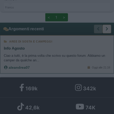
Franco
<
1
>
Argomenti recenti
AREE DI SOSTA E CAMPEGGI
Info Agosto
Ciao a tutti, è la prima volta che scrivo su questo forum. Abbiamo un
camper da qualche an...
aleandrea07
Oggi alle 21:16
169k
342k
42,6k
74K