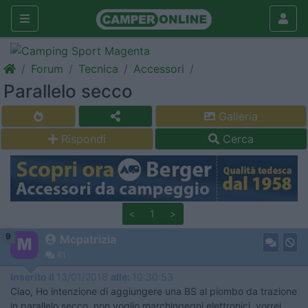
Forum
Tecnica
Accessori
Parallelo secco
Galleria
Rispondi
Cerca
<
1
>
9
Mcpatrizia
81
Inserito il
13/01/2018
alle:
10:30:53
Ciao, Ho intenzione di aggiungere una BS al piombo da trazione
in parallelo secco, non voglio marchingegni elettronici, vorrei