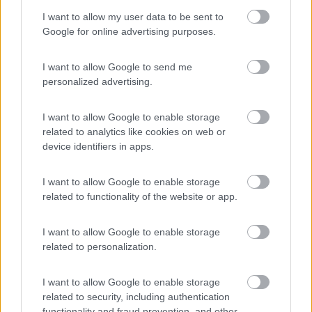
I want to allow my user data to be sent to
Google for online advertising purposes.
I want to allow Google to send me
personalized advertising.
I want to allow Google to enable storage
9
related to analytics like cookies on web or
Mcpatrizia
device identifiers in apps.
81
Inserito il
13/01/2018
alle:
13:44:00
I want to allow Google to enable storage
related to functionality of the website or app.
In risposta al messaggio di
Giovanni
del
13/01/2018
alle
13:06:13
Questo problema periodicamente ritorna in evidenza. E' un problema vero
I want to allow Google to enable storage
anche se, nella pratica, le batterie muoiono prima per altre cause che per
related to personalization.
il corto di un elemento; comunque, l'allungamento della vita delle due
batterie
...
I want to allow Google to enable storage
related to security, including authentication
Ok, anche qui ci sono, Quindi parallelo secco, fusibili da 40 su
functionality and fraud prevention, and other