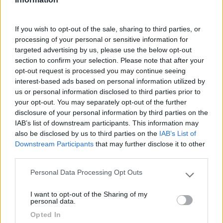
altri
____________________________________
If you wish to opt-out of the sale, sharing to third parties, or
Tommaso IZ4DJI
processing of your personal or sensitive information for
targeted advertising by us, please use the below opt-out
www.iz4dji.it
section to confirm your selection. Please note that after your
opt-out request is processed you may continue seeing
interest-based ads based on personal information utilized by
us or personal information disclosed to third parties prior to
your opt-out. You may separately opt-out of the further
disclosure of your personal information by third parties on the
22
Giovanni
IAB’s list of downstream participants. This information may
also be disclosed by us to third parties on the
IAB’s List of
13575
Downstream Participants
that may further disclose it to other
Inserito il
13/01/2018
alle:
13:06:13
third parties.
Questo problema periodicamente ritorna in evidenza. E' un
Personal Data Processing Opt Outs
Please note that this website/app uses one or more Google
problema vero anche se, nella pratica, le batterie muoiono
services and may gather and store information including but
prima per altre cause che per il corto di un elemento;
I want to opt-out of the Sharing of my
not limited to your visit or usage behaviour. You may click to
personal data.
comunque, l'allungamento della vita delle due batterie ripagano
grant or deny consent to Google and its third-party tags to
del rischio che si corre.
Opted In
use your data for below specified purposes in below Google