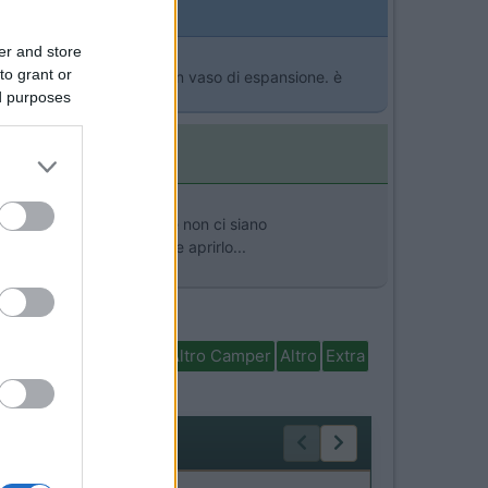
er and store
to grant or
gne regolarmente. ps ho un vaso di espansione. è
ed purposes
binetti siano ben chiusi e non ci siano
ho deciso di smontarlo e aprirlo...
isabili
In camper per
Altro Camper
Altro
Extra