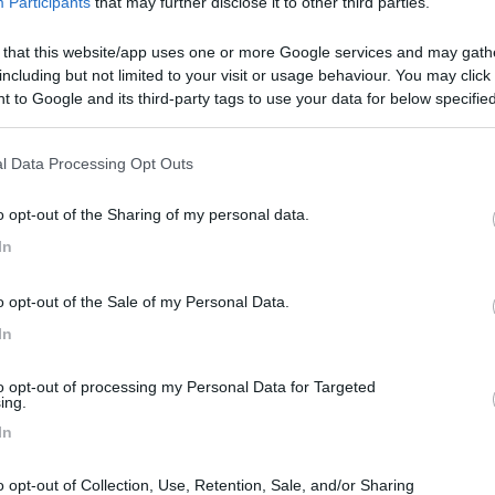
Participants
that may further disclose it to other third parties.
 that this website/app uses one or more Google services and may gath
including but not limited to your visit or usage behaviour. You may click 
accende da sola, a volte per un secondo, a volte per tre; poi si spe
 to Google and its third-party tags to use your data for below specifi
?
ogle consent section.
l Data Processing Opt Outs
o opt-out of the Sharing of my personal data.
n fa benissimo il suo lavoro, ovviamente hai controllato che tutti i ru
In
brana nel vaso di espansione e me ne sono accorto solamente quando 
o opt-out of the Sale of my Personal Data.
<
1
>
In
Meccanica
Cellula
Accessori
Eventi
Leggi
Comportamenti
D
to opt-out of processing my Personal Data for Targeted
Attivi
ing.
In
o opt-out of Collection, Use, Retention, Sale, and/or Sharing