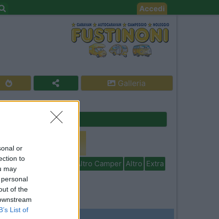
Accedi
Galleria
Cerca
sonal or
ection to
isabili
In camper per
Altro Camper
Altro
Extra
ou may
 personal
out of the
 downstream
B’s List of