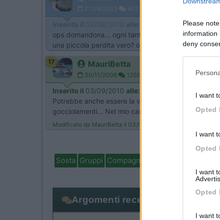
Downstream 
21/08/2003
402
Please note
Inserito il
03/09/2010
alle:
19:04:03
information 
ops domandona... ogni tanto la pompa dell'acqua si 
deny consent
una piccola perdita vero? oppure una fascetta lenta
in below Go
17
MauriBetta
Persona
30/11/2008
1250
Inserito il
03/09/2010
alle:
19:17:14
I want t
Potrebbe anche essere la valvola di non ritorno che no
Opted 
gocciolamenti... Nel mio camper si era rotta la mem
Modificato da MauriBetta il 03/09/2010 alle 19:18:04
I want t
Opted 
Sosta
Gruppi
Compagni
Italia
Estero
Marchi
I want 
Advertis
Opted 
Argomenti recenti
I want t