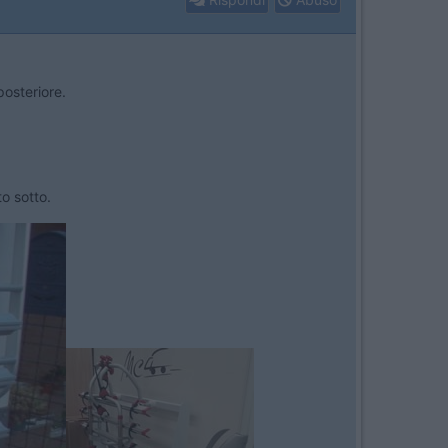
posteriore.
to sotto.