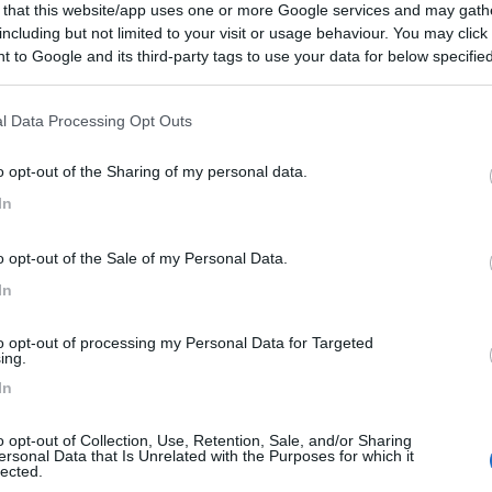
 that this website/app uses one or more Google services and may gath
including but not limited to your visit or usage behaviour. You may click 
 to Google and its third-party tags to use your data for below specifi
ogle consent section.
l Data Processing Opt Outs
o opt-out of the Sharing of my personal data.
In
azio quando non si usa, mentre il portamoto darebbe fastidio o and
o, lo vedo non molto stabile.
o opt-out of the Sale of my Personal Data.
In
to opt-out of processing my Personal Data for Targeted
8
ing.
In
o opt-out of Collection, Use, Retention, Sale, and/or Sharing
ersonal Data that Is Unrelated with the Purposes for which it
lected.