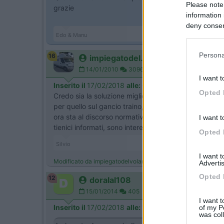
Please note
grazie
information 
deny consent
Edo & Manu
in below Go
Persona
16
impiegatodel...
14/01/2010
30961
I want t
Inserito il
17/02/2018
alle:
09:13:58
Opted 
Credo sia la soluzione migliore che occupa meno sp
per quello sul gancio traino, oltre al costo del ganci
ora sta al discorso normativo.
I want t
tienici informati, sono interessato anche io.
Opted 
Silvio
I want 
Modificato da impiegatodelvolante il 17/02/2018 alle 09:14:1
Advertis
Opted 
12
doralal108
15/01/2014
405
I want t
Inserito il
17/02/2018
alle:
13:14:35
of my P
was col