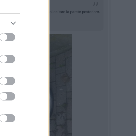
namente le bici evitando di sollecitare la parete posteriore.