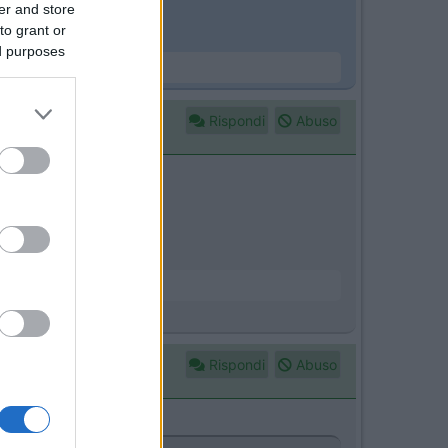
er and store
to grant or
ed purposes
Rispondi
Abuso
rebbe smontato.
Rispondi
Abuso