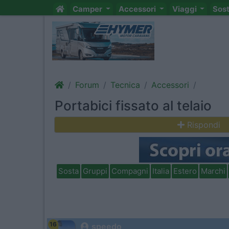
Camper
Accessori
Viaggi
Sos
Forum
Tecnica
Accessori
Portabici fissato al telaio
Rispondi
Sosta
Gruppi
Compagni
Italia
Estero
Marchi
16
speedo