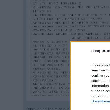
camperonl
If you wish 
sensitive in
confirm you
continue se
information 
further disc
participants
Downstream 
Qualcuno nel forum ha qualcosa di simile montato s