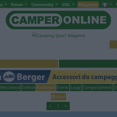
ta
Forum
Community
COL
Magazine
Meccanica
Cellula
Accessori
Eventi
Leggi
Comportamenti
D
Attivi
<
1
>