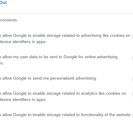
49:22
Out
imensioni. Sto pensando ad una soluzione solida ed affidabile per trasportare ester
consents
...
o allow Google to enable storage related to advertising like cookies on
evice identifiers in apps.
o allow my user data to be sent to Google for online advertising
s.
to allow Google to send me personalized advertising.
o allow Google to enable storage related to analytics like cookies on
evice identifiers in apps.
nco
o allow Google to enable storage related to functionality of the website