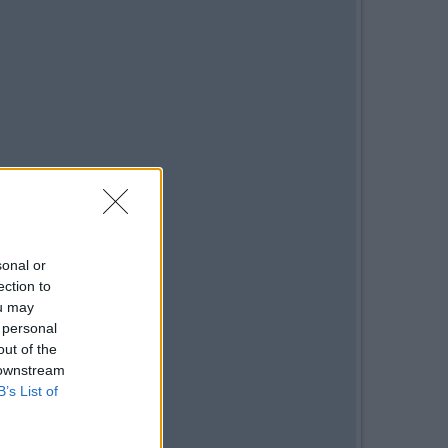
sonal or
ection to
ou may
 personal
out of the
 downstream
B’s List of