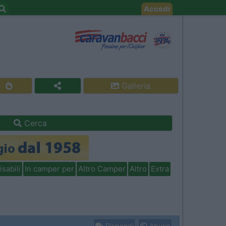
Accedi
Galleria
Cerca
isabili
In camper per
Altro Camper
Altro
Extra
Rispondi
Abuso