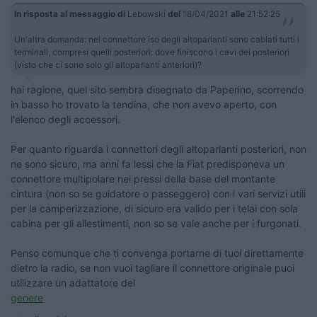
In risposta al messaggio di
Lebowski
del
18/04/2021
alle
21:52:25
Un'altra domanda: nel connettore iso degli altoparlanti sono cablati tutti i
terminali, compresi quelli posteriori: dove finiscono i cavi dei posteriori
(visto che ci sono solo gli altoparlanti anteriori)?
hai ragione, quel sito sembra disegnato da Paperino, scorrendo
in basso ho trovato la tendina, che non avevo aperto, con
l'elenco degli accessori.
Per quanto riguarda i connettori degli altoparlanti posteriori, non
ne sono sicuro, ma anni fa lessi che la Fiat predisponeva un
connettore multipolare nei pressi della base del montante
cintura (non so se guidatore o passeggero) con i vari servizi utili
per la camperizzazione, di sicuro era valido per i telai con sola
cabina per gli allestimenti, non so se vale anche per i furgonati.
Penso comunque che ti convenga portarne di tuoi direttamente
dietro la radio, se non vuoi tagliare il connettore originale puoi
utilizzare un adattatore del
genere