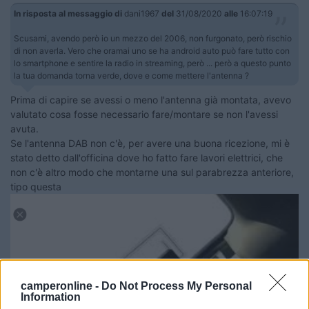
In risposta al messaggio di
dani1967
del
31/08/2020
alle
16:07:19
Scusami, avendo però io un mezzo del 2006, non furgonato, però rischio
di non averla. Vero che oramai uno se ha android auto può fare tutto con
lo smartphone e sentire la radio in streaming, però ... però a questo punto
la tua domanda torna verde, dove e come mettere l'antenna ?
Prima di capire se avessi o meno l'antenna già montata, avevo
valutato cosa fosse necessario fare/montare se non l'avessi
avuta.
Se l'antenna DAB non c'è, per avere una buona ricezione, mi è
stato detto dall'officina dove ho fatto fare lavori elettrici, che
non c'è altro modo che montarne una sul parabrezza anteriore,
tipo questa
camperonline -
Do Not Process My Personal
Information