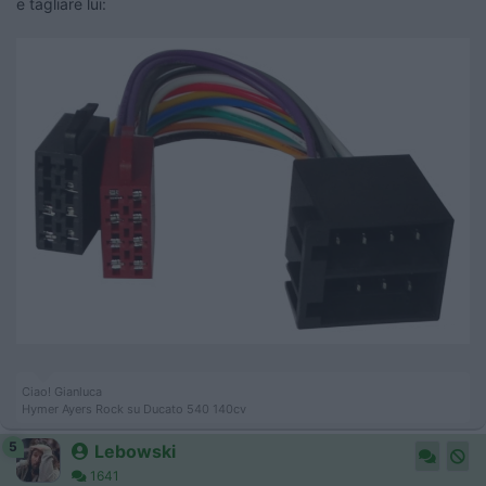
e tagliare lui:
Ciao! Gianluca
Hymer Ayers Rock su Ducato 540 140cv
5
Lebowski
1641