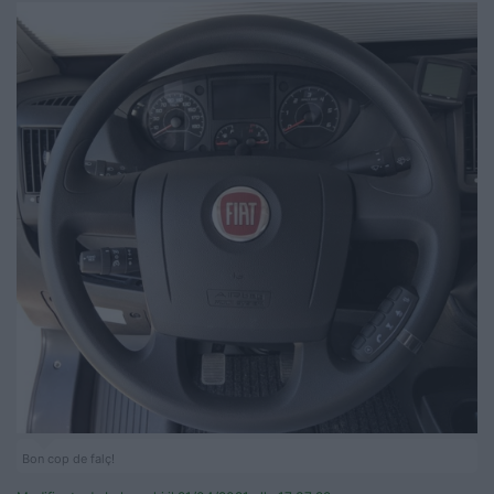
Bon cop de falç!