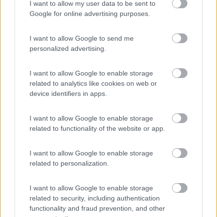
Inserito il
08/11/2020
alle:
08:32:37
I want to allow my user data to be sent to
Google for online advertising purposes.
In risposta al messaggio di
zorro1977
del
31/08/2020
alle
07:13:42
Giusto per completare il la discussione, il fakra azzurro è proprio
I want to allow Google to send me
l'antenna Dab+ è bastato aggiungere un adattatore Fakra maschio >smb
personalized advertising.
femmina Personalmente poi ho levato il leggio superiore e l'ho smontato
...
I want to allow Google to enable storage
related to analytics like cookies on web or
buongiorno,di che anno è il mezzo ? perchè stò installando su
device identifiers in apps.
ducato 2016 un autoradio doppio din e questo cavetto verde
per l'antenna dab non l'ho trovato.Circa il passaggio del
microfono dal vassoio del leggio ti sarei grato se potresti
I want to allow Google to enable storage
pubblicare una foto.
related to functionality of the website or app.
grazie
5
Lebowski
I want to allow Google to enable storage
1641
related to personalization.
Inserito il
16/04/2021
alle:
14:22:22
I want to allow Google to enable storage
In risposta al messaggio di
zorro1977
del
31/08/2020
alle
07:13:42
related to security, including authentication
functionality and fraud prevention, and other
Giusto per completare il la discussione, il fakra azzurro è proprio