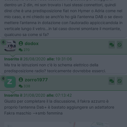
dentro un 2 din, mi son trovato i tuoi stessi connettori, quindi
direi che è una predisposizione fiat non Hymer o Adria come nel
mio caso, e mi chiedo se anch'io ho già l'antenna DAB o se devo
mettere l'antenna in dotazione con l'autoradio appiccicandola in
verticale lungo il vetro...in tal caso dovrei smontare il montante,
qualcuno sa come si fa?
6
dodox
270
Inserito il
26/08/2020
alle:
19:31:06
Ma tra le istruzioni non c'è lo schema elettrico della
predisposizione radio? teoricamente dovrebbe esserci.
6
zorro1977
338
Inserito il
31/08/2020
alle:
07:13:42
Giusto per completare il la discussione, il fakra azzurro è
proprio l'antenna Dab+ è bastato aggiungere un adattatore
Fakra maschio -->smb femmina