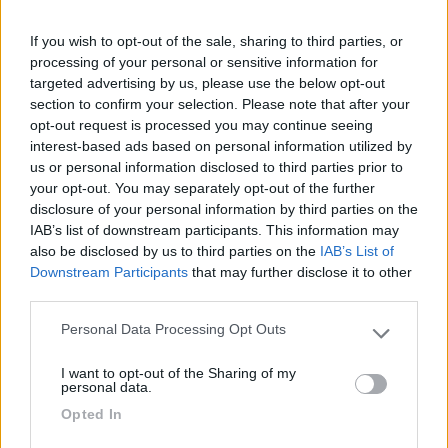
If you wish to opt-out of the sale, sharing to third parties, or
processing of your personal or sensitive information for
targeted advertising by us, please use the below opt-out
section to confirm your selection. Please note that after your
opt-out request is processed you may continue seeing
interest-based ads based on personal information utilized by
us or personal information disclosed to third parties prior to
A quanto ho letto, è importante che venga collegata per bene
your opt-out. You may separately opt-out of the further
alla massa del mezzo (metallo della carrozzeria), altrimenti la
disclosure of your personal information by third parties on the
ricezione diventa scarsa, e dal momento che il DAB è come il
IAB’s list of downstream participants. This information may
digitale terrestre della tv, non c'è una via di mezzo, o prende o
also be disclosed by us to third parties on the
IAB’s List of
non prende.
Downstream Participants
that may further disclose it to other
Ne esistono di diversi tipi, più o meno a vista, ma al momento
third parties.
non saprei consigliarti quale, perchè quando ho scoperto di
avere la predisposizione, ho abbandonato la ricerca del modello
Personal Data Processing Opt Outs
Please note that this website/app uses one or more Google
più adatto...
services and may gather and store information including but
I want to opt-out of the Sharing of my
not limited to your visit or usage behaviour. You may click to
personal data.
Su Youtube si trovano diverse demo sul montaggio, non è
grant or deny consent to Google and its third-party tags to
niente di complicato, se non la rottura di scatole nel dover far
Opted In
use your data for below specified purposes in below Google
passare i cavi dentro al cruscotto e lungo i montanti...
consent section.