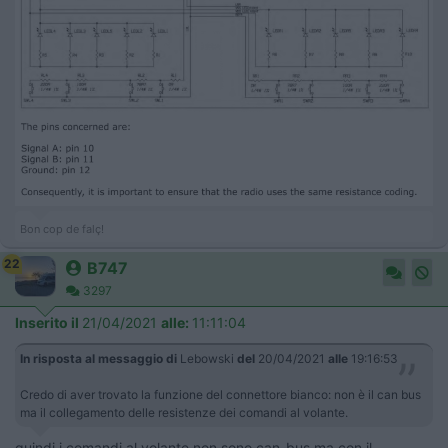
Bon cop de falç!
22
B747
3297
Inserito il
21/04/2021
alle:
11:11:04
In risposta al messaggio di
Lebowski
del
20/04/2021
alle
19:16:53
Credo di aver trovato la funzione del connettore bianco: non è il can bus
ma il collegamento delle resistenze dei comandi al volante.
quindi i comandi al volante non sono can-bus ma con il