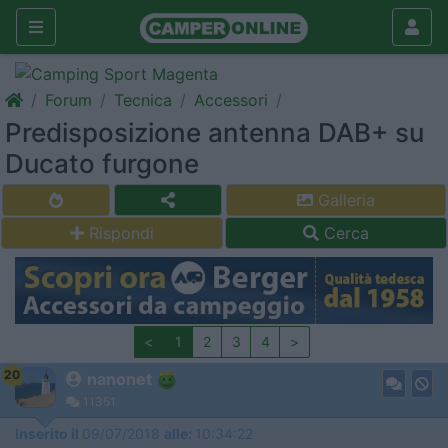
Forum
Tecnica
Accessori
Predisposizione antenna DAB+ su
Ducato furgone
Galleria
Rispondi
Cerca
<
1
2
3
4
>
20
nanonet
11351
Inserito il
09/07/2018
alle:
10:34:22