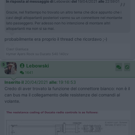
In risposta al messaggio di
Lebowski
del
19/04/2021
alle
22:59:01
Grazie, nel frattempo ho trovato un altro tema che dice appunto che i
cavi degli altoparlanti posteriori vanno su un connettore nel montante
lato passeggero. Per adesso non ho intenzione di montare altri
altoparlanti ma non si sa mai.
probabilmente era proprio il thread che ricordavo ;-)
Ciao! Gianluca
Hymer Ayers Rock su Ducato 540 140cv
5
Lebowski
1641
Inserito il
20/04/2021
alle:
19:16:53
Credo di aver trovato la funzione del connettore bianco: non è il
can bus ma il collegamento delle resistenze dei comandi al
volante.