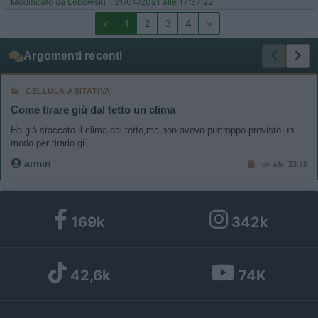
Modificato da Lebowski il 21/04/2021 alle 17:37:22
<
1
2
3
4
>
Argomenti recenti
CELLULA ABITATIVA
Come tirare giù dal tetto un clima
Ho già staccato il clima dal tetto,ma non avevo purtroppo previsto un
modo per tirarlo gi...
armin
Ieri alle: 23:19
169k
342k
42,6k
74K