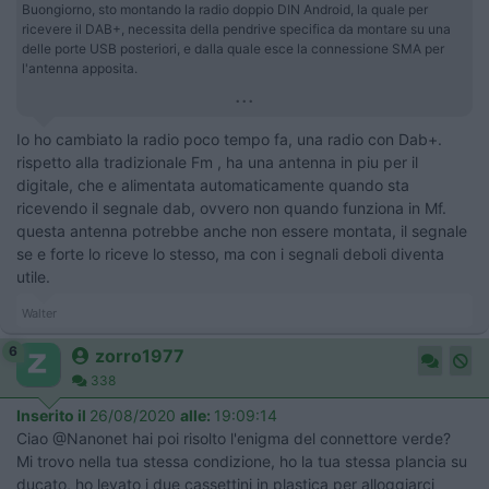
Buongiorno, sto montando la radio doppio DIN Android, la quale per
ricevere il DAB+, necessita della pendrive specifica da montare su una
delle porte USB posteriori, e dalla quale esce la connessione SMA per
l'antenna apposita.
...
Io ho cambiato la radio poco tempo fa, una radio con Dab+.
rispetto alla tradizionale Fm , ha una antenna in piu per il
digitale, che e alimentata automaticamente quando sta
ricevendo il segnale dab, ovvero non quando funziona in Mf.
questa antenna potrebbe anche non essere montata, il segnale
se e forte lo riceve lo stesso, ma con i segnali deboli diventa
utile.
Walter
6
zorro1977
338
Inserito il
26/08/2020
alle:
19:09:14
Ciao @Nanonet hai poi risolto l'enigma del connettore verde?
Mi trovo nella tua stessa condizione, ho la tua stessa plancia su
ducato, ho levato i due cassettini in plastica per alloggiarci