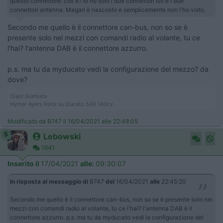
questo connettore: cos'è? Io ho solo i due connettori iso e i due
connettori antenna. Magari è nascosto e semplicemente non l'ho visto.
Secondo me quello è il connettore can-bus, non so se è
presente solo nei mezzi con comandi radio al volante, tu ce
l'hai? l'antenna DAB è il connettore azzurro.
p.s. ma tu da myducato vedi la configurazione del mezzo? da
dove?
Ciao! Gianluca
Hymer Ayers Rock su Ducato 540 140cv
Modificato da B747 il 16/04/2021 alle 22:48:05
5
Lebowski
1641
Inserito il
17/04/2021
alle:
09:30:07
In risposta al messaggio di
B747
del
16/04/2021
alle
22:45:20
Secondo me quello è il connettore can-bus, non so se è presente solo nei
mezzi con comandi radio al volante, tu ce l'hai? l'antenna DAB è il
connettore azzurro. p.s. ma tu da myducato vedi la configurazione del