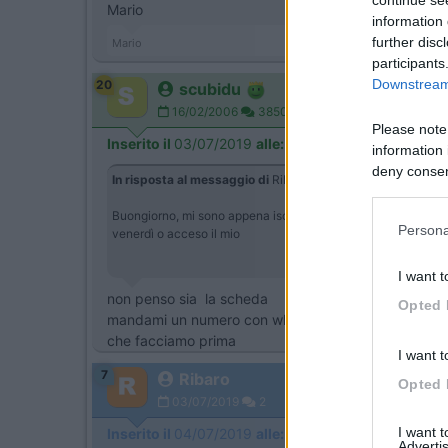
Mario
information 
further disc
Mario
participants
Downstream 
20
scubidu
16/02/2006
3850
Please note
Inserito il
03/07/2019
alle:
17:43:25
information 
deny consent
In risposta al messaggio di
Ribaro
del
03/07/2019
alle
14:
in below Go
Buongiorno, mi sono appena iscritto su questo forum per cerc
Persona
venerdì o acceso il mio
I want t
non penso sia la scheda
Opted 
mandami un numero con whatsapp in privato
che facciamo prima
I want t
7
Ribaro
Opted 
03/07/2019
2
I want 
Inserito il
04/07/2019
alle:
11:38:12
Advertis