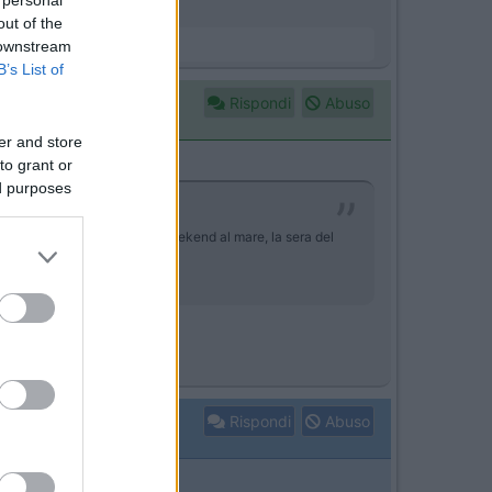
out of the
 downstream
B’s List of
Rispondi
Abuso
er and store
to grant or
ed purposes
ka. Avendo in programma un weekend al mare, la sera del
Rispondi
Abuso