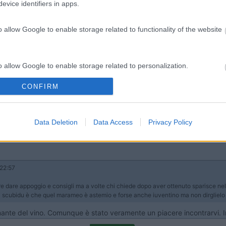
evice identifiers in apps.
o allow Google to enable storage related to functionality of the website
Previous
o allow Google to enable storage related to personalization.
CONFIRM
o allow Google to enable storage related to security, including
Tour dell
cation functionality and fraud prevention, and other user protection.
Data Deletion
Data Access
Privacy Policy
22:57
 dare appoggio e consigli ma a volte chi chiede dopo aver ottenuto sparisce nel 
o di scubidu è che quel marameo è astemio e forse anche iuventino ma non dirgliel
amante del vino. Comunque è stato veramente un piacere incontrarvi. 