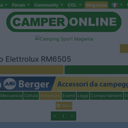
ta
Forum
Community
COL
Magazine
igo Elettrolux RM6505
Meccanica
Cellula
Accessori
Eventi
Leggi
Comportamenti
D
Attivi
<
1
>