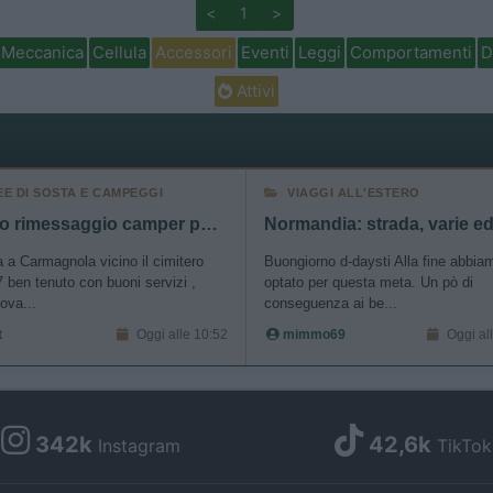
<
1
>
Meccanica
Cellula
Accessori
Eventi
Leggi
Comportamenti
D
Attivi
EE DI SOSTA E CAMPEGGI
VIAGGI ALL'ESTERO
Nuovo rimessaggio camper posti coperti e scoperti
a a Carmagnola vicino il cimitero
Buongiorno d-daysti Alla fine abbia
 ben tenuto con buoni servizi ,
optato per questa meta. Un pò di
ova...
conseguenza ai be...
t
Oggi alle 10:52
mimmo69
Oggi al
342k
42,6k
Instagram
TikTok