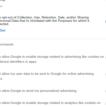
:43:25
In
in privato che facciamo prima
o opt-out of Collection, Use, Retention, Sale, and/or Sharing
ersonal Data that Is Unrelated with the Purposes for which it
pato,non si trattava della centralina ma dell'accenditore al quale n
lected.
pulirli. Grazie veramente, siete stati tempestivi e risolutivi.
Out
consents
 piacere dare appoggio e consigli ma a volte chi chiede dopo aver ot
o allow Google to enable storage related to advertising like cookies on
evice identifiers in apps.
 è che quel marameo è astemio e forse anche iuventino ma non dirglie
o allow my user data to be sent to Google for online advertising
s.
to allow Google to send me personalized advertising.
o allow Google to enable storage related to analytics like cookies on