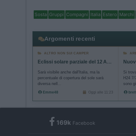
Sosta
Gruppi
Compagni
Italia
Estero
Marchi
Argomenti recenti
ALTRO NON SUI CAMPER
AR
Eclissi solare parziale del 12 Agosto 2026
Sarà visibile anche dall'Italia, ma la
Si trov
percentuale di copertura del sole sarà
H24 7/7
diversa nell...
sono gi
Emme48
Oggi alle 11:23
bret
169k
Facebook