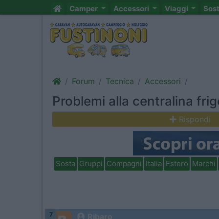
Camper
Accessori
Viaggi
Sos
Forum
Tecnica
Accessori
Problemi alla centralina fr
Rispondi
Sosta
Gruppi
Compagni
Italia
Estero
Marchi
7
Ribaro