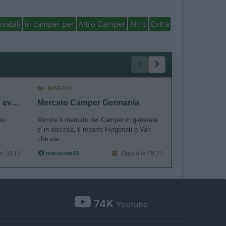
isabili
In camper per
Altro Camper
Altro
Extra
MARCHI
ACCESSORI
Normandia: strada, varie ed eventuali
Mercato Camper Germania
mo
Mentre il mercato del Camper in generale
Buongiorno a tut
e' in discesa, il reparto Furgonati o Van
dcdc renogy 40
che sia...
smesso di ca...
le 10:12
mausone46
Oggi alle 09:21
gianninotopo
74K
Youtube