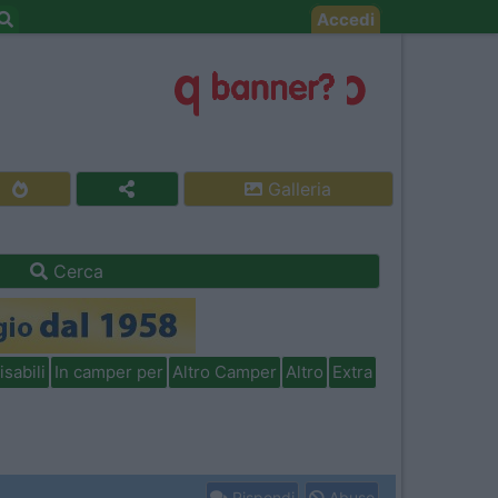
Accedi
Galleria
Cerca
isabili
In camper per
Altro Camper
Altro
Extra
Rispondi
Abuso