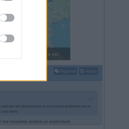
Next
'Arco Alpino: da ovest a est
Rispondi
Abuso
nulla per poi ripresentarsi al successivo problema con la
o ciao mario
In me troverete sempre un sostenitore.