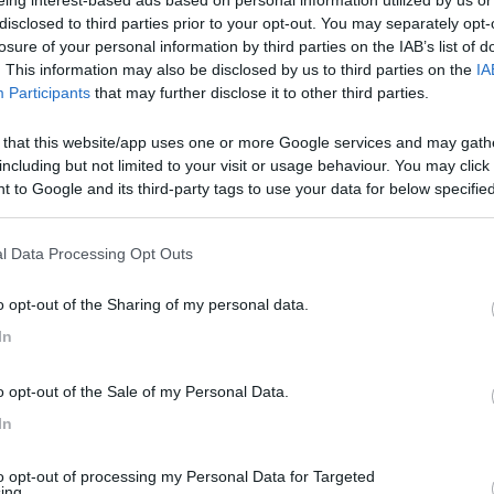
disclosed to third parties prior to your opt-out. You may separately opt-
losure of your personal information by third parties on the IAB’s list of
. This information may also be disclosed by us to third parties on the
IA
Participants
that may further disclose it to other third parties.
 that this website/app uses one or more Google services and may gath
including but not limited to your visit or usage behaviour. You may click 
 to Google and its third-party tags to use your data for below specifi
36:30
ogle consent section.
are di risolvere il problema che si è presentato la settimana scorsa sul mio Lai
l Data Processing Opt Outs
...
o opt-out of the Sharing of my personal data.
In
o opt-out of the Sale of my Personal Data.
In
to opt-out of processing my Personal Data for Targeted
ing.