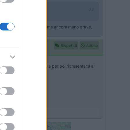
on arrivava corrente. Problema ancora meno grave,
Rispondi
Abuso
tenuto sparisce nel nulla per poi ripresentarsi al
lo