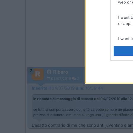
web or d
I want t
or app.
I want t
I want t
authenti
7
Ribaro
03/07/2019
2
Inserito il
04/07/2019
alle:
16:39:44
In risposta al messaggio di
ecostar
del
04/07/2019
alle
12:
se tutti si comportasssero come tè sarebbe sempre un piacere
pretesa di ottenere ora te ne allungo una , il grande difett
L'esatto contrario di me che sono anti juventino e 