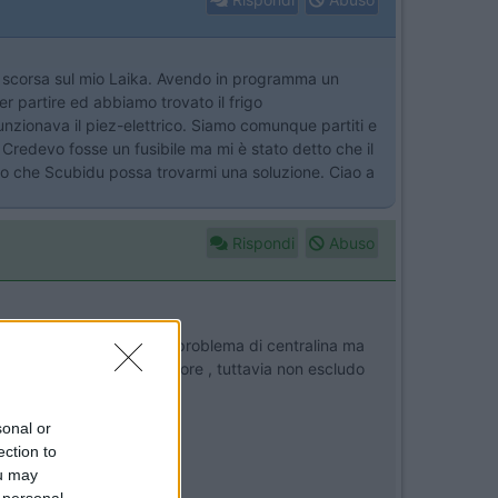
na scorsa sul mio Laika. Avendo in programma un
r partire ed abbiamo trovato il frigo
zionava il piez-elettrico. Siamo comunque partiti e
 Credevo fosse un fusibile ma mi è stato detto che il
pero che Scubidu possa trovarmi una soluzione. Ciao a
Rispondi
Abuso
he non dovrebbe essere un problema di centralina ma
ell'accenzione e accenditore , tuttavia non escludo
ellenti mani
sonal or
ection to
ou may
 personal