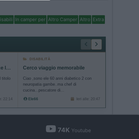
isabili
In camper per
Altro Camper
Altro
Extra
DISABILITÀ
MECCANIC
Ducato 2020 2.3 140 CV esce la prima marcia
Cerco viaggio memorabile
 titolo
Ciao ,sono ele 60 anni diabetico 2 con
Buongiorno a tutt
neuropatia gambe..ma chef di
Slovenia e ha u
cucina...pescatore di...
ad un...
le: 22:14
Ele66
Ieri alle: 20:47
Ventomax
74K
Youtube