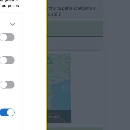
ed purposes
 che il boiler funzioni perche' la parte scaldante e'
bile che il guasto stia li' ciao[:)]
Next
'Arco Alpino: da ovest a est