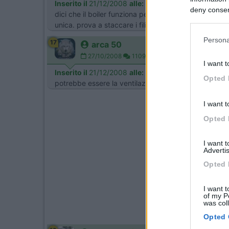
Inserito il
21/12/2008
alle:
22:02:42
deny consent
dici che il boiler funziona perche' l'hai provato sing
in below Go
unica. prova a staccare i fili del " funghetto" cioe' la
Persona
17
arca 50
27/10/2008
1109
I want t
Inserito il
21/12/2008
alle:
22:31:17
Opted 
potrebbe essere la ventilazione che non va ciao
I want t
Opted 
I want 
Advertis
Opted 
I want t
of my P
was col
Opted 