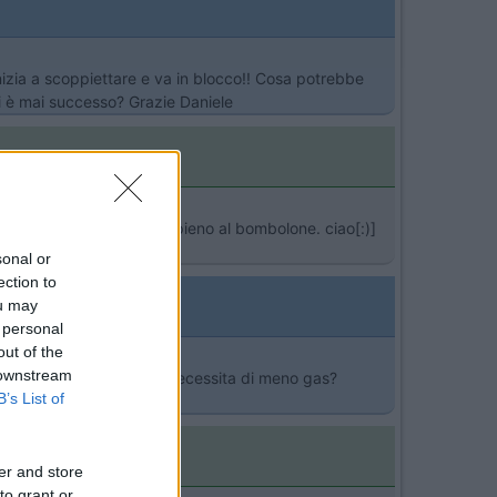
inizia a scoppiettare e va in blocco!! Cosa potrebbe
i è mai successo? Grazie Daniele
rimenti prova a fare il pieno al bombolone. ciao[:)]
sonal or
ection to
ou may
 personal
out of the
 downstream
nza problemi...però forse necessita di meno gas?
B’s List of
er and store
to grant or