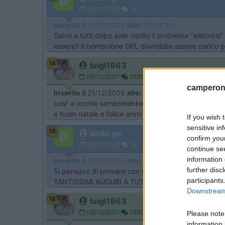
29/01/2008
38
Inserito il
21/12/2008
alle:
20:50:30
Salve a tutti,dopo aver risolto il problema "elettric
essere? Il bombolone GPL dovrebbe essere carico po
18
luigi1963
06/12/2007
2890
camperonl
Inserito il
21/12/2008
alle:
20:57:02
cosi' a occhio sembrerebbe senza gas,prova se ne hai
e buon natale e felice anno nuovoid="size4">
If you wish 
sensitive in
18
dado ge
confirm you
29/01/2008
38
continue se
information 
Inserito il
21/12/2008
alle:
21:40:50
further disc
Si pensavo di provare con una bombola normale ma il g
participants
TANTISSIMI AUGURI A TUTTI!!!id="size4">id="red"
Downstream 
18
luigi1963
06/12/2007
2890
Please note
information 