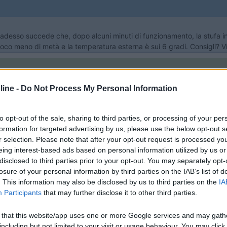
o" adesso succede che, dopo alcuni minuti di funzionamento, la stufa 
co meno di metà e la temperatura esterna è sui 6 gradi. Consigli? V
ine -
Do Not Process My Personal Information
 la possibilita'a collegare una bombola normale,meglio se propano,alt
to opt-out of the sale, sharing to third parties, or processing of your per
formation for targeted advertising by us, please use the below opt-out s
r selection. Please note that after your opt-out request is processed y
eing interest-based ads based on personal information utilized by us or
disclosed to third parties prior to your opt-out. You may separately opt-
losure of your personal information by third parties on the IAB’s list of
as ai fornelli arrivava e il boiler integrato nella stufa funziona se
. This information may also be disclosed by us to third parties on the
IA
>
Participants
that may further disclose it to other third parties.
 that this website/app uses one or more Google services and may gath
including but not limited to your visit or usage behaviour. You may click 