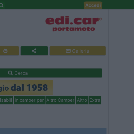
Accedi
Galleria
Cerca
isabili
In camper per
Altro Camper
Altro
Extra