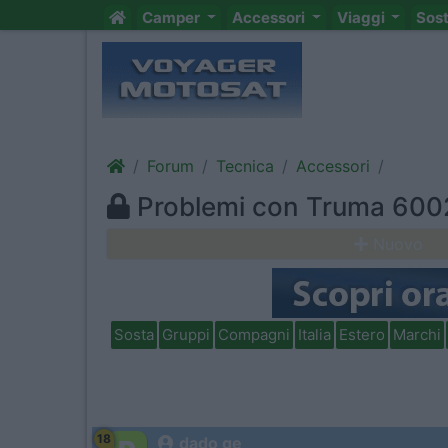
Camper
Accessori
Viaggi
Sos
Forum
Tecnica
Accessori
Problemi con Truma 600
Nuovo
Sosta
Gruppi
Compagni
Italia
Estero
Marchi
18
dado ge