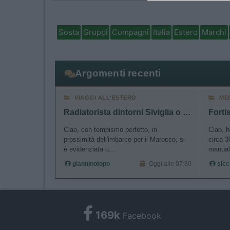
I want t
authenti
Sosta
Gruppi
Compagni
Italia
Estero
Marchi
Argomenti recenti
VIAGGI ALL'ESTERO
ME
Radiatorista dintorni Siviglia o Marocco Atlantico
Ciao, con tempismo perfetto, in
Ciao, 
prossimità dell'imbarco per il Marocco, si
circa 
è evidenziata u...
manuale
gianninotopo
Oggi alle 07:30
sicc
169k
Facebook