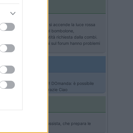
, ma quando va in blocco e si accende la luce rossa
ualità del gas contenuto nel bombolone,
sce a gassificare la quantità richiesta dalla combi.
hiediti perche tanti che qui sul forum hanno problemi
'ora senza alcun problema!!! DOmanda: è possibile
uria o basso Piemonte? Grazie Ciao
 Dovresti accedere al grossista, che prepara le
ao