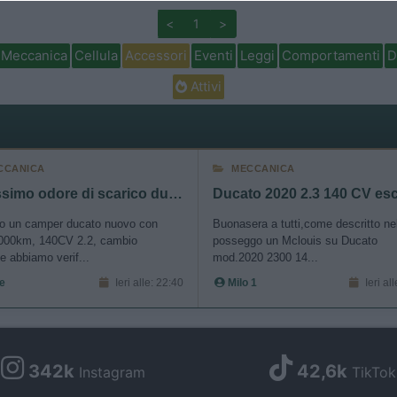
<
1
>
o allow Google to enable storage related to security, including
cation functionality and fraud prevention, and other user protection.
Meccanica
Cellula
Accessori
Eventi
Leggi
Comportamenti
D
Attivi
CCANICA
MECCANICA
Fortissimo odore di scarico durante rigeneraz FAP
ho un camper ducato nuovo con
Buonasera a tutti,come descritto nel
3000km, 140CV 2.2, cambio
posseggo un Mclouis su Ducato
 abbiamo verif...
mod.2020 2300 14...
e
Ieri alle: 22:40
Milo 1
Ieri al
342k
42,6k
Instagram
TikTok