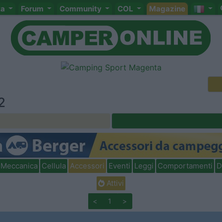
ta
Forum
Community
COL
Magazine
2
Meccanica
Cellula
Accessori
Eventi
Leggi
Comportamenti
D
Attivi
<
1
>