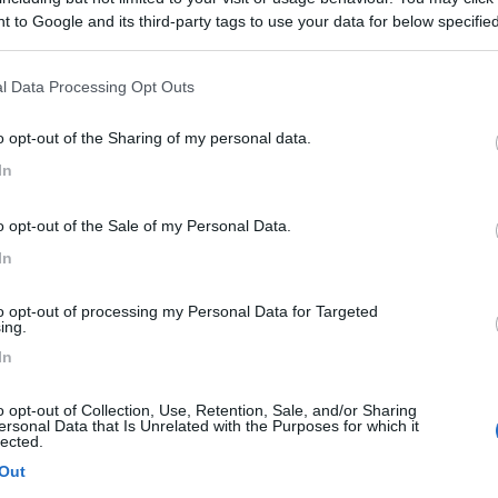
 to Google and its third-party tags to use your data for below specifi
olarmente o perche' hai sentito che l'acqua era calda? mi sembra strano
ogle consent section.
 sonda che gestisce il riscaldamento,se con i fili staccati funge,e' proba
l Data Processing Opt Outs
o opt-out of the Sharing of my personal data.
In
o opt-out of the Sale of my Personal Data.
In
to opt-out of processing my Personal Data for Targeted
ing.
Previous
In
o opt-out of Collection, Use, Retention, Sale, and/or Sharing
ersonal Data that Is Unrelated with the Purposes for which it
lected.
Tour dell
Out