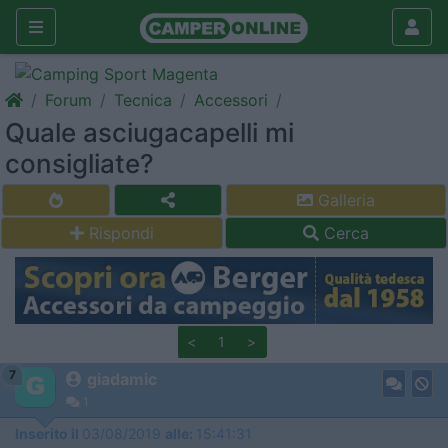
Forum
Tecnica
Accessori
Quale asciugacapelli mi
consigliate?
Galleria
Rispondi
Cerca
<
1
>
7
giadamic
1
Inserito il
03/08/2019
alle:
15:41:31