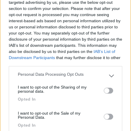
targeted advertising by us, please use the below opt-out
Io faccio la vostra stessa cosa con un inverter da 1000W, un
section to confirm your selection. Please note that after your
phon da 800W e 2 batterie. E' chiaro che non ho le stesse
opt-out request is processed you may continue seeing
prestazioni del Parlux.
interest-based ads based on personal information utilized by
us or personal information disclosed to third parties prior to
Infine, non mi sento di consigliarti questo impianto fatto in altro
your opt-out. You may separately opt-out of the further
modo, ovvero batterie di qualità e inverter ancor di più, ad
disclosure of your personal information by third parties on the
esempio: DOMETIC SINEPOWER DSP 1512.
IAB’s list of downstream participants. This information may
also be disclosed by us to third parties on the
IAB’s List of
Ci sarebbe la possibilità di utilizzare in inverno un corrugato
Downstream Participants
that may further disclose it to other
infilato nella bocchetta della Truma... l'ho fatto alcuni anni, poi
third parties.
ho lasciato perdere e investito in tecnologia.
Personal Data Processing Opt Outs
L'iperlessia e l'analfabetismo funzionale sono una piaga sociale
Please note that this website/app uses one or more Google
services and may gather and store information including but
20
Emme48
I want to opt-out of the Sharing of my
not limited to your visit or usage behaviour. You may click to
personal data.
25034
grant or deny consent to Google and its third-party tags to
Opted In
Inserito il
03/08/2019
alle:
17:40:03
use your data for below specified purposes in below Google
Io uso un piccolo phon da 450 watt che uso solo a metà
consent section.
I want to opt-out of the Sale of my
potenza cioè 225 watt che faccio funzonre con 2 batterie e un
Personal Data.
inverter opportuno.
Opted In
In camper si v a batterie e i phon da 1500 watt sono insensati a