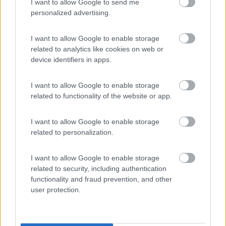
Grazie per i consigli!
I want to allow Google to send me
Come pensavamo / temevamo la soluzione più funzionale e
personalized advertising.
forse funzionante è un phon da 400/600 w.
L'idea dell'inverter e delle batterie è interessante e ne voglio
I want to allow Google to enable storage
parlare con ilio compagno, magari riusciamo a trovarle in buono
related to analytics like cookies on web or
stato anche usate.
device identifiers in apps.
12
LorenzoFirenze
I want to allow Google to enable storage
424
related to functionality of the website or app.
Inserito il
04/08/2019
alle:
12:04:45
In risposta al messaggio di
giadamic
del
03/08/2019
alle
15:41:31
I want to allow Google to enable storage
related to personalization.
Ciao a tutti, con il mio compagno, vorremo acquistare un asciugacapelli
serio per il camper. Abbiamo entrambi i capelli lunghi e durante l'inverno è
un vero problema. Abbiamo già provato gli asciugacapelli a 12v ma non
I want to allow Google to enable storage
...
related to security, including authentication
functionality and fraud prevention, and other
Io metto la stufa al massimo, su una bocchetta collego un tubo
user protection.
flessibile e chiudo tutte le altre... ZAC.. problema risolto e niente
corrente :-)