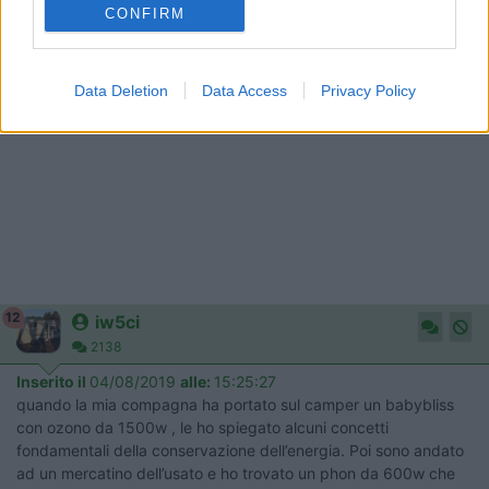
Lorenzo - Firenze
CONFIRM
Data Deletion
Data Access
Privacy Policy
12
iw5ci
2138
Inserito il
04/08/2019
alle:
15:25:27
quando la mia compagna ha portato sul camper un babybliss
con ozono da 1500w , le ho spiegato alcuni concetti
fondamentali della conservazione dell’energia. Poi sono andato
ad un mercatino dell’usato e ho trovato un phon da 600w che