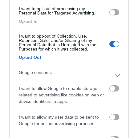
casa e improponibili in sosta libera.
I want to opt-out of processing my
Personal Data for Targeted Advertising.
Il fatto che oggi tutti i phon siano da oltre 1500 watt e che tutti
li usano non cambia le cose.
Opted In
State bassi con i watt e con la tempertura dell'aria... tutta salute
I want to opt-out of Collection, Use,
per le batterie e p
Retention, Sale, and/or Sharing of my
Personal Data that Is Unrelated with the
er i capelli.
Purposes for which it was collected.
Se serviranno 5 minuti in più credo che sopravviverete.
Opted Out
Cercate un phon della Chicco da bambini... sono quelli che
consumano meno.
Google consents
Marco
I want to allow Google to enable storage
related to advertising like cookies on web or
Marco
http://www.m48.it
device identifiers in apps.
7
giadamic
I want to allow my user data to be sent to
1
Google for online advertising purposes.
Inserito il
04/08/2019
alle:
10:12:33