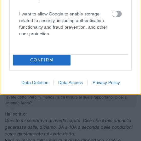
I want to allow Google to enable storage
related to security, including authentication
functionality and fraud prevention, and other
user protection.
Mick KoKorde World President
22
Giovanni
13586
CONFIRM
Inserito il
19/11/2017
alle:
14:48:23
In risposta al messaggio di
urbani 1
del
18/11/2017
alle
20:49:08
Data Deletion
Data Access
Privacy Policy
Questo mi sembrava di averlo capito. Cioè che il mio pannello generasse
dalle, diciamo, 3A a 10A a seconda delle condizioni come giustamente mi
avete detto. Però mi manca l'altra misura al quale rapportarlo. Cioè: si
intende A/ora?
Hai scritto:
Questo mi sembrava di averlo capito. Cioè che il mio pannello
generasse dalle, diciamo, 3A a 10A a seconda delle condizioni
come giustamente mi avete detto.
Però mi manca l'altra misura al quale rapportarlo. Cioè: si