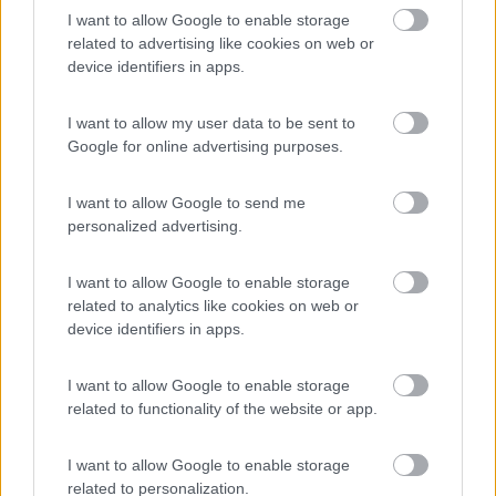
Una delle cose che l'uomo non sa fare, è appunto misurate lo
I want to allow Google to enable storage
stato di carica di un normale accumulatore. Al mondo ci sono
related to advertising like cookies on web or
enti che farebbero ponti d'oro all'uomo o alla donna che
device identifiers in apps.
portasse sul mercato un tale strumento, che calcoli la quantità
di cariche elettriche in una reazione chimica. Prova solo
I want to allow my user data to be sent to
pensare a chi ha satelliti in orbita... quanto farebbe bene
Google for online advertising purposes.
conoscere lo stato delle batterie...
21
Panzer
I want to allow Google to send me
14933
personalized advertising.
Inserito il
19/11/2017
alle:
11:31:03
I want to allow Google to enable storage
In risposta al messaggio di
alva.it
del
19/11/2017
alle
00:34:50
related to analytics like cookies on web or
Quindi sei dell'idea che il pannello solare, tramite il regolatore, mandi
device identifiers in apps.
corrente alla batteria... Ma se è la batteria ad assorbire corrente in base al
suo stato di carica, la tua idea decade. Forse qualcuno ti ha insegnato
I want to allow Google to enable storage
...
related to functionality of the website or app.
Mizzeca Alvaro, sei troppo avanti, qui siamo nel paleolitico, qui
ci sono gnu gnu che hanno super regolatori, super batterie,
I want to allow Google to enable storage
super super tutto...ah ah
related to personalization.