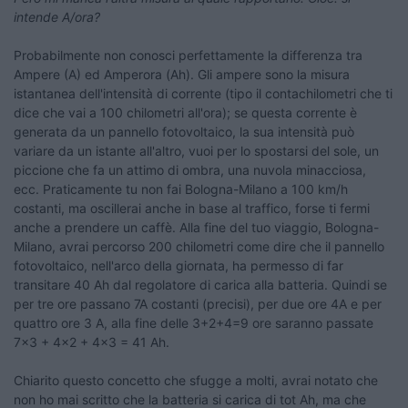
intende A/ora?
Probabilmente non conosci perfettamente la differenza tra
Ampere (A) ed Amperora (Ah). Gli ampere sono la misura
istantanea dell'intensità di corrente (tipo il contachilometri che ti
dice che vai a 100 chilometri all'ora); se questa corrente è
generata da un pannello fotovoltaico, la sua intensità può
variare da un istante all'altro, vuoi per lo spostarsi del sole, un
piccione che fa un attimo di ombra, una nuvola minacciosa,
ecc. Praticamente tu non fai Bologna-Milano a 100 km/h
costanti, ma oscillerai anche in base al traffico, forse ti fermi
anche a prendere un caffè. Alla fine del tuo viaggio, Bologna-
Milano, avrai percorso 200 chilometri come dire che il pannello
fotovoltaico, nell'arco della giornata, ha permesso di far
transitare 40 Ah dal regolatore di carica alla batteria. Quindi se
per tre ore passano 7A costanti (precisi), per due ore 4A e per
quattro ore 3 A, alla fine delle 3+2+4=9 ore saranno passate
7x3 + 4x2 + 4x3 = 41 Ah.
Chiarito questo concetto che sfugge a molti, avrai notato che
non ho mai scritto che la batteria si carica di tot Ah, ma che