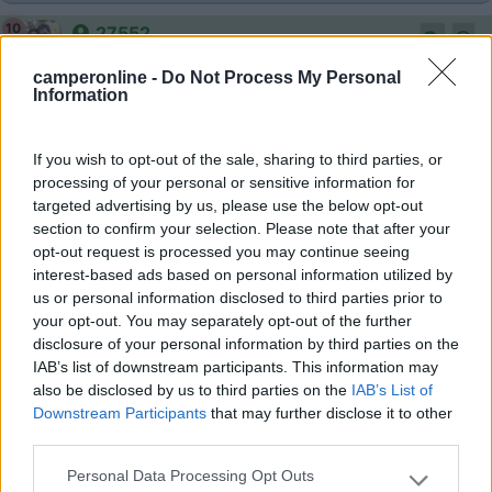
10
27552
914
camperonline -
Do Not Process My Personal
Inserito il
18/11/2017
alle:
23:01:49
Information
Un pannello di 120, puo produrre sino a 7 ah, ogni ora in pieno
sole, poi sempre meno, pero il pannello comincia al mattino
If you wish to opt-out of the sale, sharing to third parties, or
presto a caricare e sino a sera continua. In una giornata di sole,
processing of your personal or sensitive information for
si possono produrre circa 40 a. Il regolatore invece fa passare
targeted advertising by us, please use the below opt-out
solo quello che richiede la batteria, o le batterie nel caso del
section to confirm your selection. Please note that after your
modello duo. Di notte il regolatore impedisce alla corrente della
opt-out request is processed you may continue seeing
batteria di ritornare al pannello. Quando la batteria e
interest-based ads based on personal information utilized by
completamente carica, il regolatore smette di mandare
us or personal information disclosed to third parties prior to
corrente.l impianto dovrebbe essere proporzionato al tipo di
your opt-out. You may separately opt-out of the further
consumi che si prevedono, 2 batterie sono meglio di una.
disclosure of your personal information by third parties on the
Walter
IAB’s list of downstream participants. This information may
also be disclosed by us to third parties on the
IAB’s List of
20
alva.it
Downstream Participants
that may further disclose it to other
13384
third parties.
Inserito il
19/11/2017
alle:
00:34:50
Personal Data Processing Opt Outs
Please note that this website/app uses one or more Google