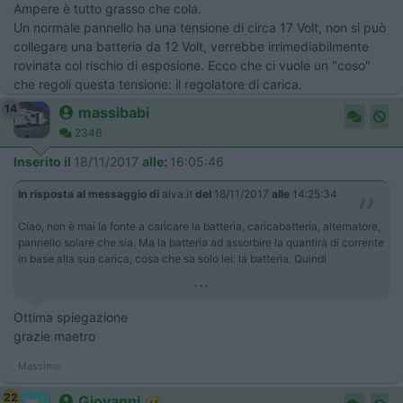
Ampere è tutto grasso che cola.
Un normale pannello ha una tensione di circa 17 Volt, non si può
collegare una batteria da 12 Volt, verrebbe irrimediabilmente
rovinata col rischio di esposione. Ecco che ci vuole un "coso"
che regoli questa tensione: il regolatore di carica.
14
massibabi
2346
Inserito il
18/11/2017
alle:
16:05:46
In risposta al messaggio di
alva.it
del
18/11/2017
alle
14:25:34
Ciao, non è mai la fonte a caricare la batteria, caricabatteria, alternatore,
pannello solare che sia. Ma la batteria ad assorbire la quantirà di corrente
in base alla sua carica, cosa che sa solo lei: la batteria. Quindi
...
Ottima spiegazione
grazie maetro
Massimo
22
Giovanni