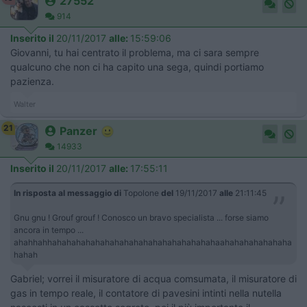
27552
914
Inserito il
20/11/2017
alle:
15:59:06
Giovanni, tu hai centrato il problema, ma ci sara sempre
qualcuno che non ci ha capito una sega, quindi portiamo
pazienza.
Walter
21
Panzer
14933
Inserito il
20/11/2017
alle:
17:55:11
In risposta al messaggio di
Topolone
del
19/11/2017
alle
21:11:45
Gnu gnu ! Grouf grouf ! Conosco un bravo specialista ... forse siamo
ancora in tempo ...
ahahhahhahahahahahahahahahahahahahahahahahaahahahahahahaha
hahah
Gabriel; vorrei il misuratore di acqua comsumata, il misuratore di
gas in tempo reale, il contatore di pavesini intinti nella nutella