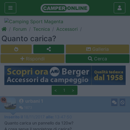
Forum
Tecnica
Accessori
Quanto carica?
Galleria
Rispondi
Cerca
<
1
>
10
urbani 1
1873
Inserito il
18/11/2017
alle:
13:47:50
Quanto carica un pannello da 120w?
A cosa serve il regolatore di carica?