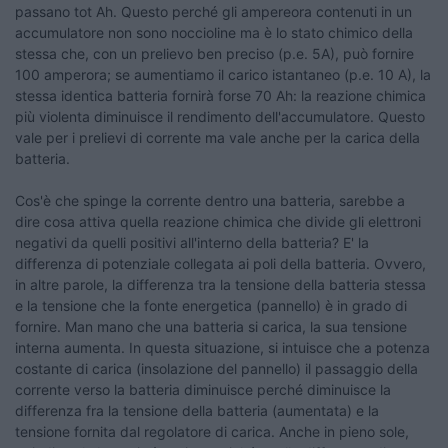
passano tot Ah. Questo perché gli ampereora contenuti in un
accumulatore non sono noccioline ma è lo stato chimico della
stessa che, con un prelievo ben preciso (p.e. 5A), può fornire
100 amperora; se aumentiamo il carico istantaneo (p.e. 10 A), la
stessa identica batteria fornirà forse 70 Ah: la reazione chimica
più violenta diminuisce il rendimento dell'accumulatore. Questo
vale per i prelievi di corrente ma vale anche per la carica della
batteria.
Cos'è che spinge la corrente dentro una batteria, sarebbe a
dire cosa attiva quella reazione chimica che divide gli elettroni
negativi da quelli positivi all'interno della batteria? E' la
differenza di potenziale collegata ai poli della batteria. Ovvero,
in altre parole, la differenza tra la tensione della batteria stessa
e la tensione che la fonte energetica (pannello) è in grado di
fornire. Man mano che una batteria si carica, la sua tensione
interna aumenta. In questa situazione, si intuisce che a potenza
costante di carica (insolazione del pannello) il passaggio della
corrente verso la batteria diminuisce perché diminuisce la
differenza fra la tensione della batteria (aumentata) e la
tensione fornita dal regolatore di carica. Anche in pieno sole,