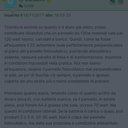
13586
Inserito il
18/11/2017
alle:
18:05:35
Tirando le somme su quanto ti è stato già detto, posso
contribuire dicendoti che un pannello da 120w nominali vale per
120 watt teorici, calcolati a banco. Quindi, come se fosse
all'equatore il 23 settembre (sole perfettamente perpendicolare
al piano del pannello fotovoltaico), pulviscolo atmosferico
assente, nessuna perdita di linea e di trasformazione, insomma
in condizioni impossibili nella pratica. Noi non siamo
all'equatore, usiamo il pannello fotovoltaico mai perpendicolare
al sole, un po' di foschia c'è sempre, il pannello è spesso
coperto da uno strato più o meno consistente di polvere.
Premesso quanto sopra, tenendo conto di quanto scritto da
Alvaro (alva.it), con batteria scarica, se il pannello, in estate
piena, può fornire 6A è grasso che cola, ovvero 70 watt. Ma
questo in condizioni ottimali. Se la batteria è carica o quasi, può
produrti 2 o 3 A, 20-30 watt. Non è colpa del pannello
fotovoltaico, ma della sua posizione e condizione ambientale.