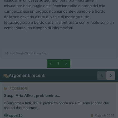
nascosti in un cassetto segreto, poi il più importante il
misuratore delle bugie delle femmine salite a bordo del mio
camper...disse un saggio: il comandante quando e a bordo
della sua nave ha diritto di vita e di morte su tutto
l’equipaggio..io a bordo della mia petroliera con le ruote sono un
comandante, ho bisogno di informazioni.
Mick KoKorde World President
<
1
>
Argomenti recenti
ACCESSORI
Sosp. Aria Alko , problemino...
Buongiorno a tutti, dovrei partire fra poche ore e mi sono accorto che
uno dei due manomet...
sport15
Oggi alle 06:36