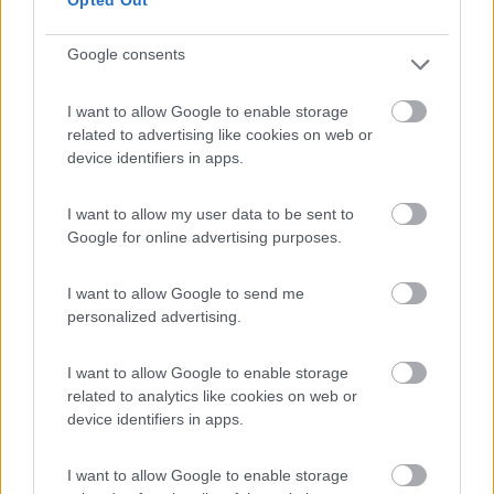
sottoscritto in revisione farei controllare lo stato e scadenza di
tutti i serbatoi gpl fissi compresi quelli non obbligatoriamente
Google consents
trascritti a libretto
I want to allow Google to enable storage
per sanare la tua situazione dovresti specificare la capienza
related to advertising like cookies on web or
totale e tipologia del serbatoio che ti hanno installato nel 2012
device identifiers in apps.
ma dovrai comunque far eliminare a libretto il precedente
serbatoio ed eventualmente trascrivere quello attuale ma tutto
è vincolato dalla sua capienza e tipologia , in tutti i casi
I want to allow my user data to be sent to
indipendentemente dalla capienza oltre alla
Google for online advertising purposes.
omologazione/certificazione cartacea serve anche una regolare
dettagliata fattura o certificato di posa
I want to allow Google to send me
personalized advertising.
mario
Mario
I want to allow Google to enable storage
related to analytics like cookies on web or
12
Semi
device identifiers in apps.
1126
Inserito il
17/03/2018
alle:
15:51:30
I want to allow Google to enable storage
Il serbatoio a libretto per uso servizi e non trazione non