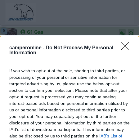
9
61 Gas
125
camperonline -
Do Not Process My Personal
Inserito il
17/03/2018
alle:
13:36:29
Information
Ciao e dal 91 che ho camper con bombolone ma non mi hanno
mai chiesto documenti x questo ciao
If you wish to opt-out of the sale, sharing to third parties, or
Gian
processing of your personal or sensitive information for
19
targeted advertising by us, please use the below opt-out
IZ4DJI
section to confirm your selection. Please note that after your
58914
opt-out request is processed you may continue seeing
Inserito il
17/03/2018
alle:
13:53:15
interest-based ads based on personal information utilized by
us or personal information disclosed to third parties prior to
In risposta al messaggio di
61 Gas
del
17/03/2018
alle
13:36:29
your opt-out. You may separately opt-out of the further
disclosure of your personal information by third parties on the
Ciao e dal 91 che ho camper con bombolone ma non mi hanno mai
IAB’s list of downstream participants. This information may
chiesto documenti x questo ciao
also be disclosed by us to third parties on the
IAB’s List of