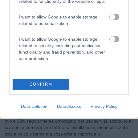
related to functionality of the website or app.
dovrebbe esserci (contraddizione tutta italiana) ma se c'è
comunque ogni 10 anni va cambiato con relativo collaudo e
trascrizione sul libretto
I want to allow Google to enable storage
related to personalization.
Semi
22
cacao
I want to allow Google to enable storage
related to security, including authentication
184
functionality and fraud prevention, and other
Inserito il
17/03/2018
alle:
18:12:26
user protection.
In risposta al messaggio di
ecostar
del
17/03/2018
alle
15:09:24
Mauro , hai fatto bene a eliminare quel nomignolo che stonava parecchio
, comunque non sei stato assolutamente sconsiderato ne tacciato ma
CONFIRM
solo informato , se fosse per il sottoscritto in revisione farei controllare lo
stato
...
Data Deletion
Data Access
Privacy Policy
Mario, io sonod'accordo nel controllare i serbatoi dei camper, il
mio è 60lt, regolarmente omologato per uso servizi, sostituito a
scadenza con regolare fattura d'installazione, viene utilizzato
solo a veicolo fermo ma cosa gliene importa alla