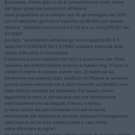
Buonasera, chiedo aiuto a chi è competente per poter uscire
dal tipico ginepraio burocratico all'italiana.
Sono proprietario di un camper vas 46 qli omologato nel 2000
con un serbatoio gpl icom e trascritto sul libretto con questa
dicitura: "serbatoio marca icom n.1729 m.o. n. 01bg238267 del
3.1.1999".
poi dice: "se installato serbatoio gpl icom capacità 65+8 lt
(app.min.173/4956/6 del 5.9.1990) annotare matricola dello
stesso sulla carta di circolazione.
il serbatoio è stato cambiato nel 2012 e quest'anno alla 18ma
revisione alla motorizzazione di lucca al fazioso l'ing. di turno è
venuto in mente di cercare questo num. di matricola sul
bombolone ma essendo stato sostituito mi rifiutava la revisione
perché questa matricola non è stata trascritta sul libretto come
dalla dicitura riportata sul medesimo. Per questo dovrei
aggiornare la carta di circolazione con una dichiarazione
dell'installatore che ha eseguito il lavoro a norma.
io sono caduto dal pero credendo che per le norme
armonizzate alla legislazione europea bastasse l'omologazione
della icom e me ne sono andato basito a capo chino.
come affrontare la rogna?
mi sono rivolto ad una grossa officina privata di revisioni camion