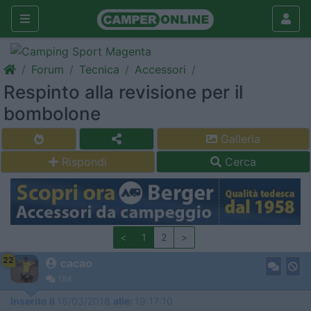
Forum
Tecnica
Accessori
Respinto alla revisione per il
bombolone
Galleria
Rispondi
Cerca
<
1
2
>
22
cacao
184
Inserito il
16/03/2018
alle:
19:17:10