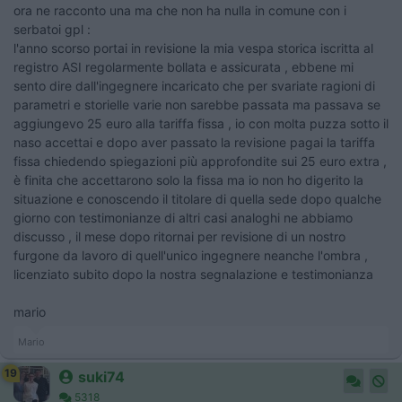
ora ne racconto una ma che non ha nulla in comune con i
serbatoi gpl :
l'anno scorso portai in revisione la mia vespa storica iscritta al
registro ASI regolarmente bollata e assicurata , ebbene mi
sento dire dall'ingegnere incaricato che per svariate ragioni di
parametri e storielle varie non sarebbe passata ma passava se
aggiungevo 25 euro alla tariffa fissa , io con molta puzza sotto il
naso accettai e dopo aver passato la revisione pagai la tariffa
fissa chiedendo spiegazioni più approfondite sui 25 euro extra ,
è finita che accettarono solo la fissa ma io non ho digerito la
situazione e conoscendo il titolare di quella sede dopo qualche
giorno con testimonianze di altri casi analoghi ne abbiamo
discusso , il mese dopo ritornai per revisione di un nostro
furgone da lavoro di quell'unico ingegnere neanche l'ombra ,
licenziato subito dopo la nostra segnalazione e testimonianza
mario
Mario
19
suki74
5318