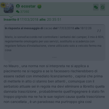
19
ecostar
37392
Inserito il
17/03/2018
alle:
20:35:51
In risposta al messaggio di
cacao
del
17/03/2018
alle
18:12:26
Mario, io sonod'accordo nel controllare i serbatoi dei camper, il mio è 60lt,
regolarmente omologato per uso servizi, sostituito a scadenza con
regolare fattura d'installazione, viene utilizzato solo a veicolo fermo ma
cosa
...
no Mauro , una norma non si interpreta ne si applica a
piacimento ne si raggira e se lo facessero rischierebbero di
essere radiati con immediato licenziamento , capirai che prima
di metterle in atto ci stanno ben attenti , comunque con il
serbatoio attuale sei in regola ma devi eliminare a libretto quella
dannata trascrizione , probabilmente quell'ingegnere è stato fin
troppo pignolo ma ne ha le sue ragioni causa quella trascrizione
non cancellata , è un paradosso ma purtroppo gira così