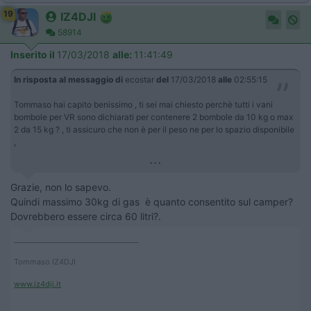
19
IZ4DJI
58914
Inserito il
17/03/2018
alle:
11:41:49
In risposta al messaggio di
ecostar
del
17/03/2018
alle
02:55:15
Tommaso hai capito benissimo , ti sei mai chiesto perchè tutti i vani
bombole per VR sono dichiarati per contenere 2 bombole da 10 kg o max
2 da 15 kg ? , ti assicuro che non è per il peso ne per lo spazio disponibile
,
...
Grazie, non lo sapevo.
Quindi massimo 30kg di gas è quanto consentito sul camper?
Dovrebbero essere circa 60 litri?.
____________________________________
Tommaso IZ4DJI
www.iz4dji.it