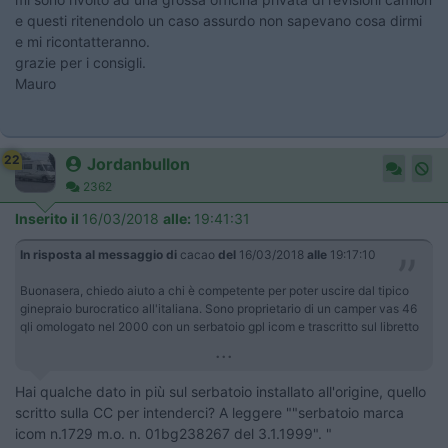
e questi ritenendolo un caso assurdo non sapevano cosa dirmi
e mi ricontatteranno.
grazie per i consigli.
Mauro
22
Jordanbullon
2362
Inserito il
16/03/2018
alle:
19:41:31
In risposta al messaggio di
cacao
del
16/03/2018
alle
19:17:10
Buonasera, chiedo aiuto a chi è competente per poter uscire dal tipico
ginepraio burocratico all'italiana. Sono proprietario di un camper vas 46
qli omologato nel 2000 con un serbatoio gpl icom e trascritto sul libretto
...
Hai qualche dato in più sul serbatoio installato all'origine, quello
scritto sulla CC per intenderci? A leggere ""serbatoio marca
icom n.1729 m.o. n. 01bg238267 del 3.1.1999". "