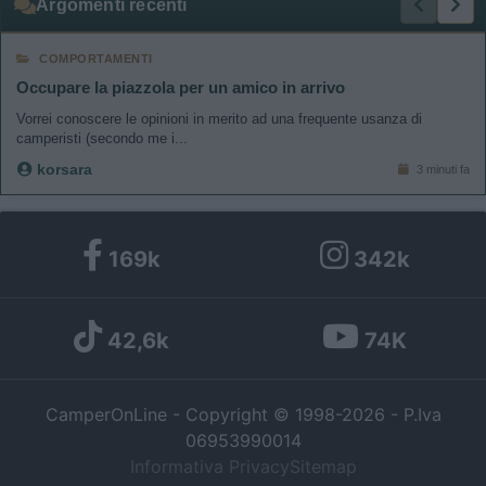
Argomenti recenti
COMPORTAMENTI
Occupare la piazzola per un amico in arrivo
Vorrei conoscere le opinioni in merito ad una frequente usanza di
camperisti (secondo me i...
korsara
3 minuti fa
169k
342k
42,6k
74K
CamperOnLine - Copyright © 1998-2026 - P.Iva
06953990014
Informativa Privacy
Sitemap