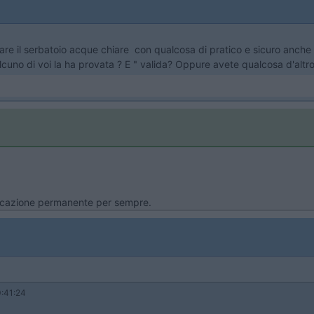
icare il serbatoio acque chiare con qualcosa di pratico e sicuro anche 
 qualcuno di voi la ha provata ? E " valida? Oppure avete qualcosa d'a
ificazione permanente per sempre.
:41:24