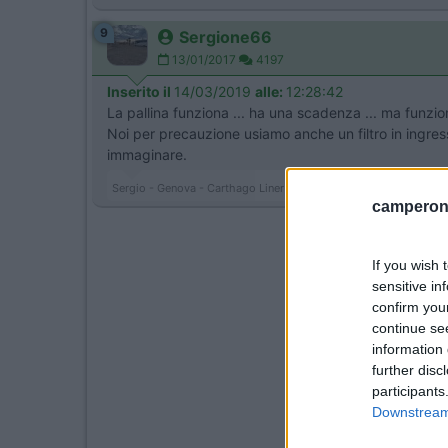
9
Sergione66
13/01/2017
4197
Inserito il
14/03/2019
alle:
12:28:42
La pallina funziona ... ha una scadenza ... ma funzio
Noi per precauzione usiamo anche un filtro in ingress
immaginare.
Sergio - Genova - Carthago Liner 65LE (Jeegolino)
camperonl
If you wish 
sensitive in
confirm you
continue se
information 
further disc
participants
Downstream 