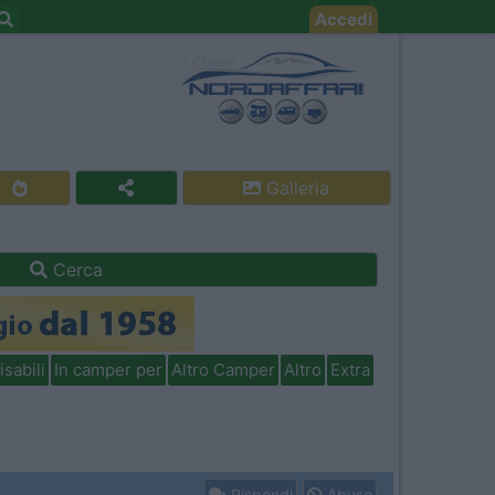
Accedi
Galleria
Cerca
isabili
In camper per
Altro Camper
Altro
Extra
Rispondi
Abuso