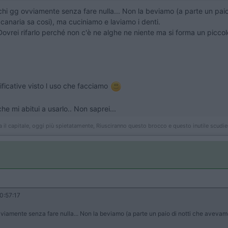
i gg ovviamente senza fare nulla... Non la beviamo (a parte un paio d
 canaria sa cosi), ma cuciniamo e laviamo i denti.
 Dovrei rifarlo perché non c'è ne alghe ne niente ma si forma un piccol
ficative visto l uso che facciamo
e mi abitui a usarlo.. Non saprei...
 il capitale, oggi più spietatamente, Riusciranno questo brocco e questo inutile scudie
0:57:17
amente senza fare nulla... Non la beviamo (a parte un paio di notti che avevamo sb