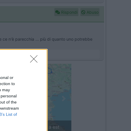
Rispondi
Abuso
ne ce n'è parecchia ... più di quanto uno potrebbe
sonal or
ection to
ou may
 personal
Next
out of the
 downstream
B’s List of
in camper: il piccolo sentiero