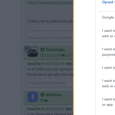
Opted 
https://www.amazon.it/gp/produc...
Google 
Credo che la pallina (od altro commercializzato) ag
___________________________________/
I want t
web or d
L'esperienza?? E' la somma delle fregature!!!
8
I want t
Giochigio
purpose
22/05/2018
1377
Inserito il
14/03/2019
alle:
19:48:13
I want 
Io di solito uso uno spruzzo di amuchina prima di ca
Forse serve più alla mia coscienza
I want t
Il meglio è nemico del bene
web or d
ik6Amo
I want t
-
or app.
Inserito il
14/03/2019
alle:
20:06:13
Con l'amuchina l'acqua sa molto di cloro. Il prodott