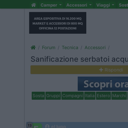
Camper
Accessori
Viaggi
Sos
Forum
Tecnica
Accessori
Sanificazione serbatoi acqu
Rispondi
Sosta
Gruppi
Compagni
Italia
Estero
Marchi
13
el lupo