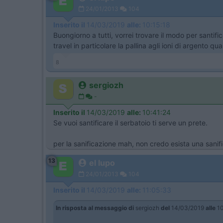
24/01/2013
104
Inserito il
14/03/2019
alle:
10:15:18
Buongiorno a tutti, vorrei trovare il modo per santif
travel in particolare la pallina agli ioni di argento
8
sergiozh
-
Inserito il
14/03/2019
alle:
10:41:24
Se vuoi santificare il serbatoio ti serve un prete.
per la sanificazione mah, non credo esista una san
13
el lupo
24/01/2013
104
Inserito il
14/03/2019
alle:
11:05:33
In risposta al messaggio di
sergiozh
del
14/03/2019
alle
10