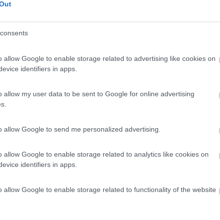
Out
consents
li ioni d'argento non funzioni, ma forse mi sbaglio. Sicuramente funz
o allow Google to enable storage related to advertising like cookies on
evice identifiers in apps.
o allow my user data to be sent to Google for online advertising
s.
to allow Google to send me personalized advertising.
ricare l'acqua
o allow Google to enable storage related to analytics like cookies on
evice identifiers in apps.
o allow Google to enable storage related to functionality of the website
o che uso io (ne va un grammo su 100 litri d'acqua) non dà odore nè s