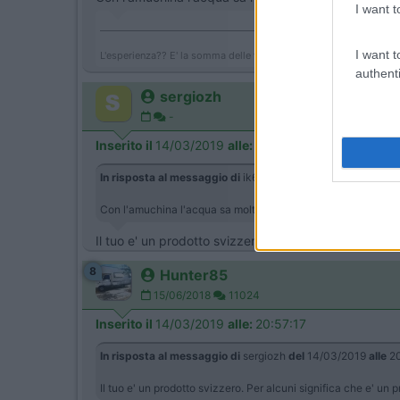
I want t
___________________________________/
I want t
L'esperienza?? E' la somma delle fregature!!!
authenti
sergiozh
-
Inserito il
14/03/2019
alle:
20:29:13
In risposta al messaggio di
ik6Amo
del
14/03/2019
alle
20:
Con l'amuchina l'acqua sa molto di cloro. Il prodotto che us
Il tuo e' un prodotto svizzero. Per alcuni significa ch
8
Hunter85
15/06/2018
11024
Inserito il
14/03/2019
alle:
20:57:17
In risposta al messaggio di
sergiozh
del
14/03/2019
alle
20
Il tuo e' un prodotto svizzero. Per alcuni significa che e' un p