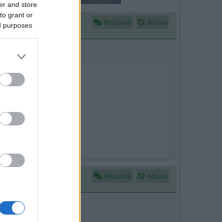
er and store
to grant or
Rispondi
Abuso
ed purposes
Rispondi
Abuso