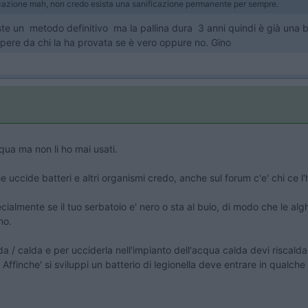
nificazione mah, non credo esista una sanificazione permanente per sempre.
te un metodo definitivo ma la pallina dura 3 anni quindi è già una 
apere da chi la ha provata se è vero oppure no. Gino
qua ma non li ho mai usati.
 uccide batteri e altri organismi credo, anche sul forum c'e' chi ce l'
ialmente se il tuo serbatoio e' nero o sta al buio, di modo che le al
no.
ida / calda e per ucciderla nell'impianto dell'acqua calda devi riscal
Affinche' si sviluppi un batterio di legionella deve entrare in qualch