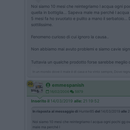
Noi siamo 10 mesi che reintegriamo l acqua ogni poch
quella in bottiglia... Sapeva male ma perché l acqua
5 mesi fa ho svuotato e pulito a mano il serbatoio...
sottilissime.
Fenomeno curioso di cui ignoro la causa..
Non abbiamo mai avuto problemi e siamo cavie signi
Tuttavia un qualche prodotto forse sarebbe meglio ch
In un mondo dove il male è di casa e ha vinto sempre, Dove regna
20
emmespanish
16/02/2006
5979
Inserito il
14/03/2019
alle:
21:19:52
In risposta al messaggio di
Hunter85
del
14/03/2019
alle
2
Noi siamo 10 mesi che reintegriamo l acqua ogni pochi gg ovvi
male ma perché l