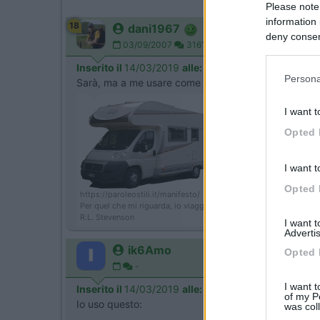
Please note
information 
18
dani1967
deny consent
03/09/2007
31615
in below Go
Inserito il
14/03/2019
alle:
12:37:05
Persona
Sarà, ma a me usare come strumento principe i sali 
I want t
Opted 
I want t
Opted 
https://paroleostili.it/manifesto/
Per quel che mi riguarda, io viaggio non per andare da qualche p
R.L. Stevenson
I want 
Advertis
ik6Amo
Opted 
-
I want t
Inserito il
14/03/2019
alle:
12:40:29
of my P
Io uso questo:
was col