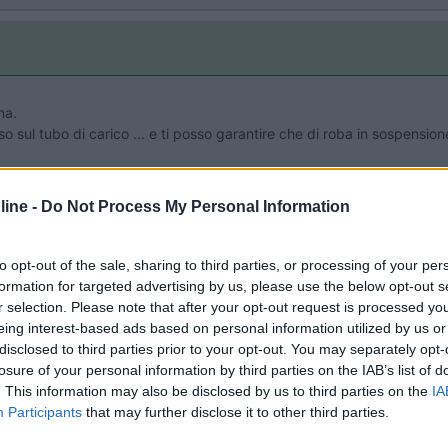
na.
o sul tubo di carico ... e ti posso garantire che di roba in sospensio
ine -
Do Not Process My Personal Information
to opt-out of the sale, sharing to third parties, or processing of your per
formation for targeted advertising by us, please use the below opt-out s
r selection. Please note that after your opt-out request is processed y
eing interest-based ads based on personal information utilized by us or
Previous
disclosed to third parties prior to your opt-out. You may separately opt-
losure of your personal information by third parties on the IAB’s list of
. This information may also be disclosed by us to third parties on the
IA
Participants
that may further disclose it to other third parties.
Finlandia 