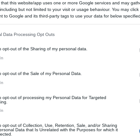
 that this website/app uses one or more Google services and may gath
including but not limited to your visit or usage behaviour. You may click 
 to Google and its third-party tags to use your data for below specifi
ogle consent section.
l Data Processing Opt Outs
di argento non va.
o opt-out of the Sharing of my personal data.
In
o opt-out of the Sale of my Personal Data.
In
arte, ma per andare. Viaggio per viaggiare.
to opt-out of processing my Personal Data for Targeted
ing.
In
o opt-out of Collection, Use, Retention, Sale, and/or Sharing
ersonal Data that Is Unrelated with the Purposes for which it
lected.