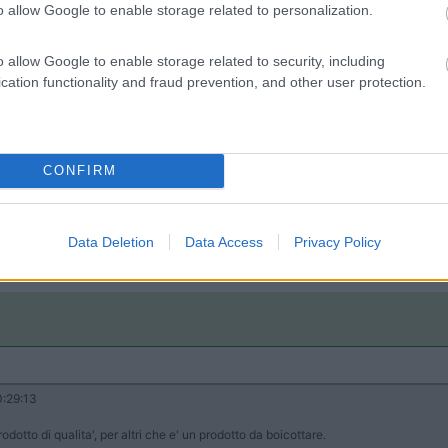
o allow Google to enable storage related to personalization.
o allow Google to enable storage related to security, including
cation functionality and fraud prevention, and other user protection.
CONFIRM
06:13
o io (ne va un grammo su 100 litri d'acqua) non dà odore nè sapore.
Data Deletion
Data Access
Privacy Policy
e e' un prodotto di qualita', per altri che e' un prodotto da boicottare.
:29:13
rodotto di qualita', per altri che e' un prodotto da boicottare.