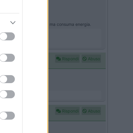
iona la lampada a raggi UV, ma consuma energia.
Rispondi
Abuso
Rispondi
Abuso
apore.