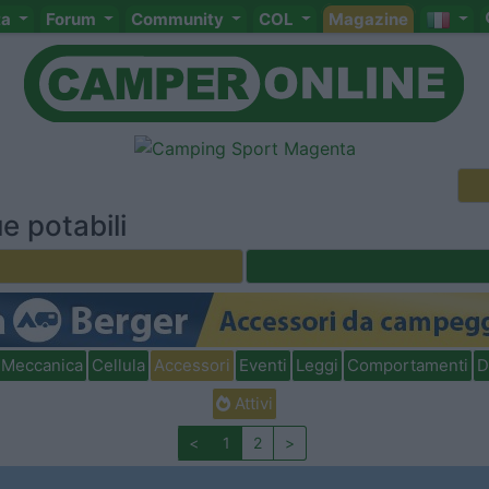
ta
Forum
Community
COL
Magazine
e potabili
Meccanica
Cellula
Accessori
Eventi
Leggi
Comportamenti
D
Attivi
<
1
2
>