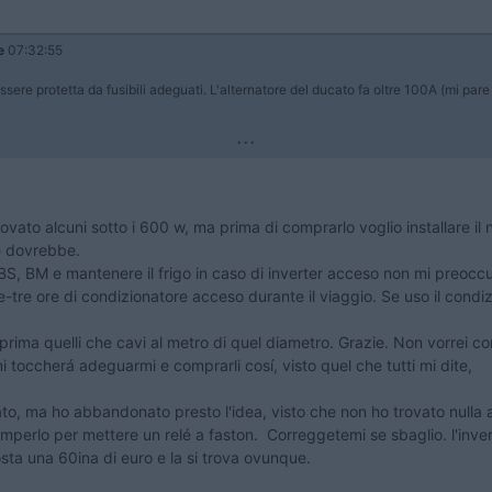
e
07:32:55
ere protetta da fusibili adeguati. L'alternatore del ducato fa oltre 100A (mi pare
...
rovato alcuni sotto i 600 w, ma prima di comprarlo voglio installare il 
he dovrebbe.
e BS, BM e mantenere il frigo in caso di inverter acceso non mi preoc
-tre ore di condizionatore acceso durante il viaggio. Se uso il condi
 prima quelli che cavi al metro di quel diametro. Grazie. Non vorrei 
 toccherá adeguarmi e comprarli cosí, visto quel che tutti mi dite,
ato, ma ho abbandonato presto l'idea, visto che non ho trovato nulla
perlo per mettere un relé a faston. Correggetemi se sbaglio. l'inve
sta una 60ina di euro e la si trova ovunque.