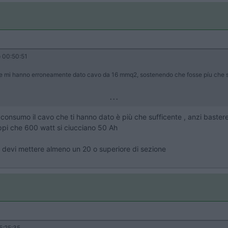
e
00:50:51
nte mi hanno erroneamente dato cavo da 16 mmq2, sostenendo che fosse píu che su
...
 consumo il cavo che ti hanno dato è più che sufficente , anzi baste
 sappi che 600 watt si ciucciano 50 Ah
ter devi mettere almeno un 20 o superiore di sezione
5:25:35