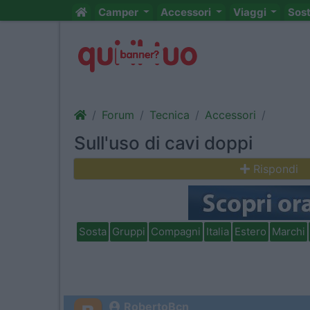
Camper
Accessori
Viaggi
Sos
Forum
Tecnica
Accessori
Sull'uso di cavi doppi
Rispondi
Sosta
Gruppi
Compagni
Italia
Estero
Marchi
RobertoBcn