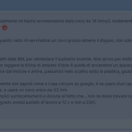
bitualmente mi hanno erroneamente dato cavo da 16 mmq2, sostenendo
.
quanto vedo mi servirebbe un cavo grosso almeno il doppio, non solo p
ti della BM, per alimentare il suddetto inverter. Non arrivo per motivi 
 per reggere la 60ina di ampere (l'idea é quella di accendere un appa
 dal motore e arriva, passando nello scalino sotto la plastica, giusto
mente non saprei come e cosa cercare su google, é se usare due cavi
zza, a usare un cavo unico da 33 mm.
emplici surriscaldamenti e dovuta al fatto che... non so dove trovar
algrado avessi parlato di lavoro a 12 v e non a 220).