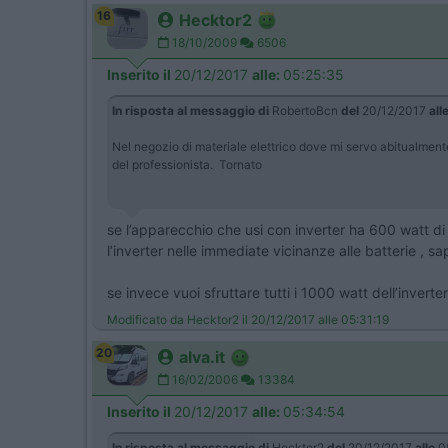
16
Hecktor2
18/10/2009
6506
Inserito il
20/12/2017
alle:
05:25:35
In risposta al messaggio di
RobertoBcn
del
20/12/2017
all
Nel negozio di materiale elettrico dove mi servo abitualme
del professionista. Tornato
se l’apparecchio che usi con inverter ha 600 watt di
l’inverter nelle immediate vicinanze alle batterie ,
se invece vuoi sfruttare tutti i 1000 watt dell’inver
Modificato da Hecktor2 il 20/12/2017 alle 05:31:19
20
alva.it
16/02/2006
13384
Inserito il
20/12/2017
alle:
05:34:54
In risposta al messaggio di
Hecktor2
del
20/12/2017
alle
0