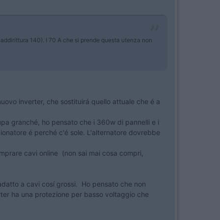
 addirittura 140). I 70 A che si prende questa utenza non
nuovo inverter, che sostituirá quello attuale che é a
cupa granché, ho pensato che i 360w di pannelli e i
zionatore é perché c'é sole. L'alternatore dovrebbe
comprare cavi online (non sai mai cosa compri,
 adatto a cavi cosí grossi. Ho pensato che non
rter ha una protezione per basso voltaggio che