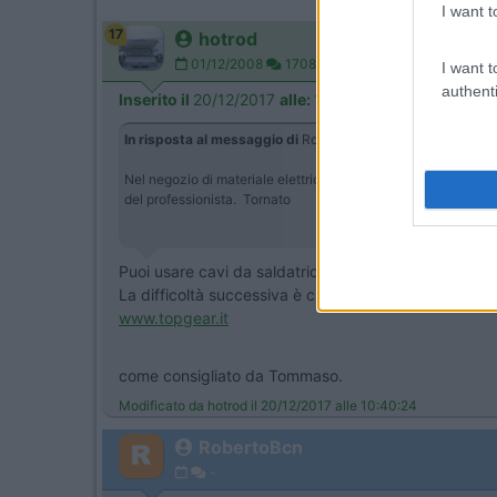
I want t
17
hotrod
01/12/2008
1708
I want t
authenti
Inserito il
20/12/2017
alle:
10:30:56
In risposta al messaggio di
RobertoBcn
del
20/12/2017
all
Nel negozio di materiale elettrico dove mi servo abitualme
del professionista. Tornato
Puoi usare cavi da saldatrice da 50 mm2, li trovi anc
La difficoltà successiva è crimpare bene questi cavi o
www.topgear.it
come consigliato da Tommaso.
Modificato da hotrod il 20/12/2017 alle 10:40:24
RobertoBcn
-