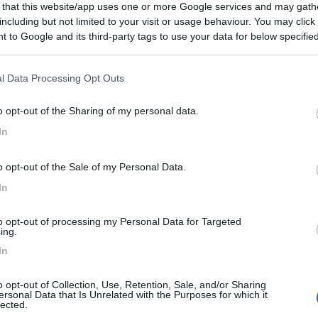
 that this website/app uses one or more Google services and may gath
siasi problema una sezione molla, riversi tutta la corrente su mezza s
including but not limited to your visit or usage behaviour. You may click 
negozio, vedrai che il giusto materiale lo trovi. Cavi da 36 mmq ci s
 to Google and its third-party tags to use your data for below specifi
i che non lascino spazio all'improvvisazione. Quello è il punto debole,
ogle consent section.
l Data Processing Opt Outs
ico maggiore va a finire sulla cinghia. Spesso e volentieri va a slittar
o opt-out of the Sharing of my personal data.
oto sono per un condizionatore domestico... sbaglio...?!
In
o opt-out of the Sale of my Personal Data.
In
to opt-out of processing my Personal Data for Targeted
ing.
8:28
In
ica di BM e BS non funzionino più. ... pensaci bene... L'uso di cavi doppi è sempre
...
o opt-out of Collection, Use, Retention, Sale, and/or Sharing
ersonal Data that Is Unrelated with the Purposes for which it
lected.
 deve essere protetta da fusibili adeguati.