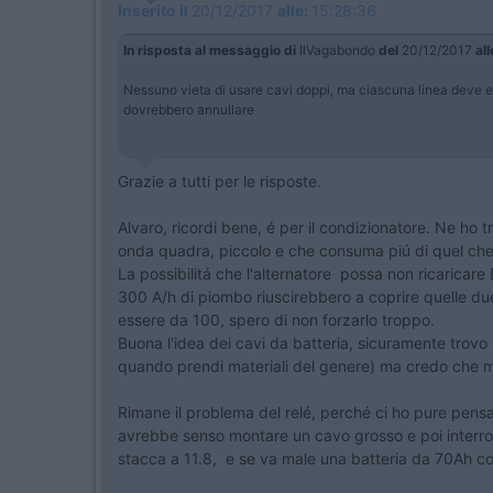
Inserito il
20/12/2017
alle:
15:28:36
In risposta al messaggio di
IlVagabondo
del
20/12/2017
all
Nessuno vieta di usare cavi doppi, ma ciascuna linea deve ess
dovrebbero annullare
Grazie a tutti per le risposte.
Alvaro, ricordi bene, é per il condizionatore. Ne ho t
onda quadra, piccolo e che consuma piú di quel c
La possibilitá che l'alternatore possa non ricaricar
300 A/h di piombo riuscirebbero a coprire quelle due
essere da 100, spero di non forzarlo troppo.
Buona l'idea dei cavi da batteria, sicuramente trovo
quando prendi materiali del genere) ma credo che mi
Rimane il problema del relé, perché ci ho pure pens
avrebbe senso montare un cavo grosso e poi interrom
stacca a 11.8, e se va male una batteria da 70Ah co