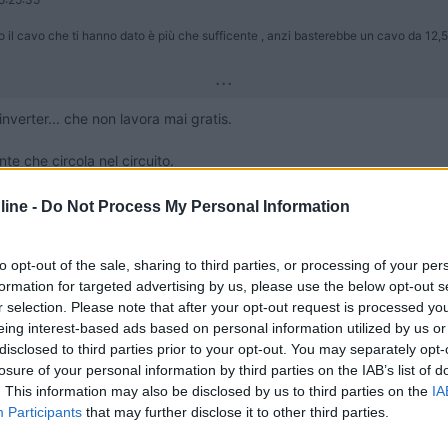
il cavo che ti hanno dato è più che sufficente , anzi basterebbe un cavo da 12,5 
...
nverter... che non lavora mai gratis.
nte che circola nel circuito.
ine -
Do Not Process My Personal Information
to opt-out of the sale, sharing to third parties, or processing of your per
formation for targeted advertising by us, please use the below opt-out s
e
00:50:51
r selection. Please note that after your opt-out request is processed y
nte mi hanno erroneamente dato cavo da 16 mmq2, sostenendo che fosse píu che su
eing interest-based ads based on personal information utilized by us or
disclosed to third parties prior to your opt-out. You may separately opt-
...
losure of your personal information by third parties on the IAB’s list of
. This information may also be disclosed by us to third parties on the
IA
 e ricarica di BM e BS non funzionino più.
Participants
that may further disclose it to other third parties.