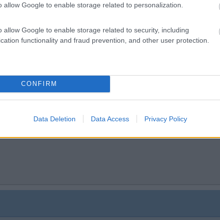
o allow Google to enable storage related to personalization.
o allow Google to enable storage related to security, including
cation functionality and fraud prevention, and other user protection.
e
00:50:51
nte mi hanno erroneamente dato cavo da 16 mmq2, sostenendo che fosse píu che su
CONFIRM
...
Data Deletion
Data Access
Privacy Policy
he dai ricambisti.
 prenderli già fatti del colore giusto sul sito