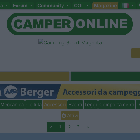
ta
Forum
Community
COL
Magazine
Meccanica
Cellula
Accessori
Eventi
Leggi
Comportamenti
D
Attivi
<
1
2
3
>