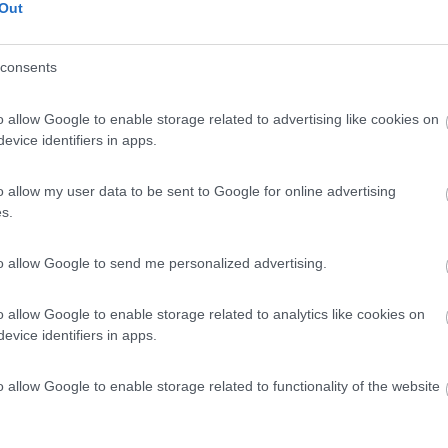
Out
ittura 140). I 70 A che si prende questa utenza non dovrebbero annullar
ue di interrompere il Positivo con un relè su D+ dell'alternatore... Si
consents
o allow Google to enable storage related to advertising like cookies on
evice identifiers in apps.
ni.
o allow my user data to be sent to Google for online advertising
s.
to allow Google to send me personalized advertising.
o allow Google to enable storage related to analytics like cookies on
evice identifiers in apps.
Previous
o allow Google to enable storage related to functionality of the website
Finlandia 