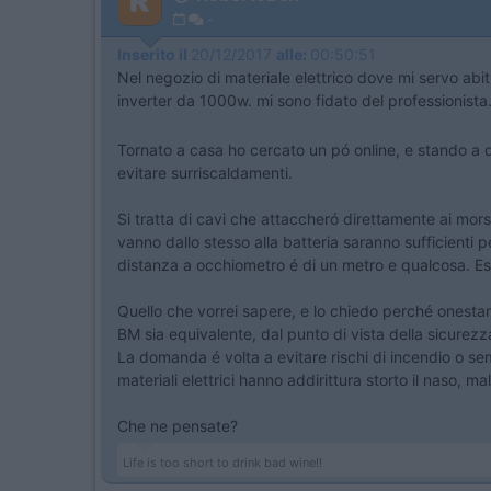
-
Inserito il
20/12/2017
alle:
00:50:51
Nel negozio di materiale elettrico dove mi servo a
inverter da 1000w. mi sono fidato del professionista
Tornato a casa ho cercato un pó online, e stando a 
evitare surriscaldamenti.
Si tratta di cavi che attaccheró direttamente ai morset
vanno dallo stesso alla batteria saranno sufficienti
distanza a occhiometro é di un metro e qualcosa. Esce
Quello che vorrei sapere, e lo chiedo perché onesta
BM sia equivalente, dal punto di vista della sicure
La domanda é volta a evitare rischi di incendio o s
materiali elettrici hanno addirittura storto il naso, m
Che ne pensate?
Life is too short to drink bad wine!!