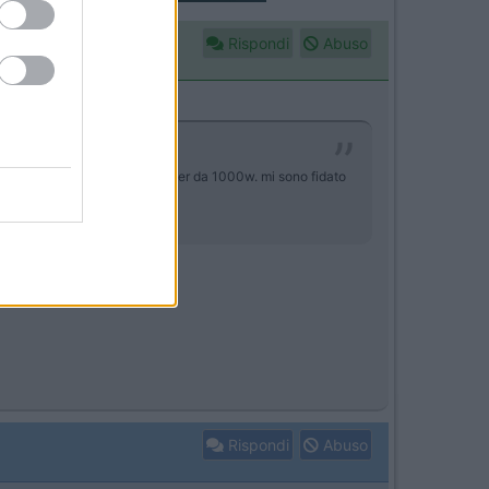
Rispondi
Abuso
fficiente a reggere un inverter da 1000w. mi sono fidato
Rispondi
Abuso