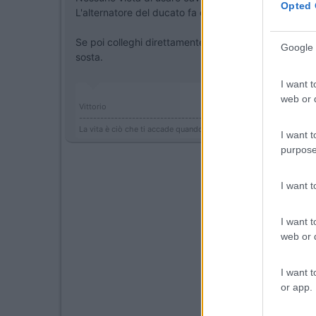
Opted 
L'alternatore del ducato fa oltre 100A (mi pare addir
Se poi colleghi direttamente alla BM, sincerati comunq
Google 
sosta.
I want t
web or d
Vittorio
--------------------------------------
La vita è ciò che ti accade quando sei tutto intento a fare altri pia
I want t
purpose
I want 
I want t
web or d
I want t
or app.