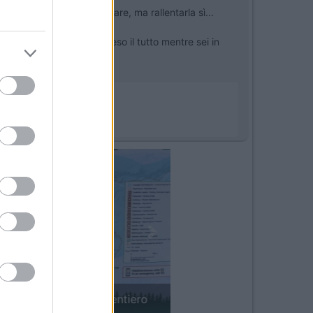
e la capacità di ricaricare, ma rallentarla sì...
a mai che dimentichi acceso il tutto mentre sei in
Next
in camper: il piccolo sentiero