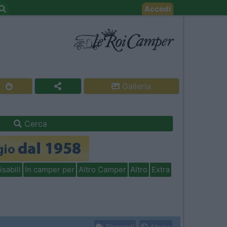
Accedi
Galleria
Cerca
isabili
In camper per
Altro Camper
Altro
Extra
Rispondi
Abuso