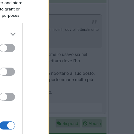
er and store
to grant or
ed purposes
tosa a cristallo anteriore del mio mh, dovrei letteralmente
iscia per stare fermo. Siccome lo usavo sia nel
tutto sul cruscotto della vettura dove l'ho
ndi bisogna riprenderlo e riportarlo al suo posto.
alzo del cruscotto, il supporto rimane molto più
rto a ventosa per il vetro.
Rispondi
Abuso