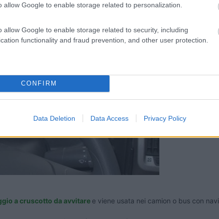
o allow Google to enable storage related to personalization.
o allow Google to enable storage related to security, including
cation functionality and fraud prevention, and other user protection.
CONFIRM
Data Deletion
Data Access
Privacy Policy
aggio a cruscotto da avvitare
e viene usata nei camion o bus con navi