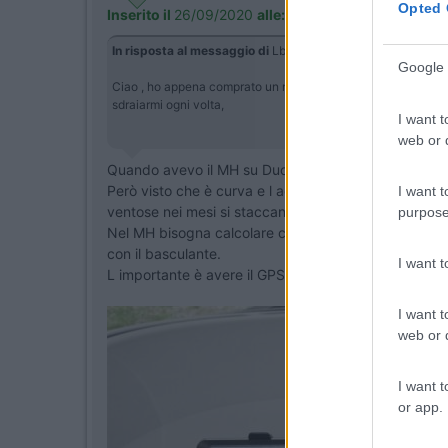
Opted 
Inserito il
26/09/2020
alle:
17:21:27
In risposta al messaggio di
Lbor
del
25/09/2020
alle
23:50
Google 
Ciao , ho appena comprato un nuovo navigatore Garmin , che 
sdraiarmi ogni volta,
I want t
web or d
Quando avevo il MH su Ducato lo avevo fissato alla 
Però visto che è curva e l adesivo non teneva bene, ho
I want t
ventose nei mesi si staccano e cade sempre quando me
purpose
Nel MH bisogna calcolare che c'è il basculante che s
con il basculante.
I want 
L importante è avere il GPS abbastanza davanti così 
I want t
web or d
I want t
or app.