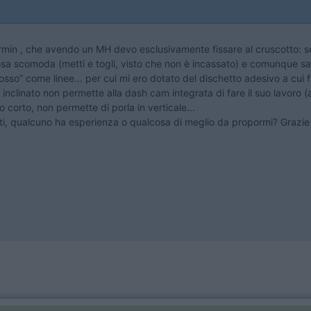
n , che avendo un MH devo esclusivamente fissare al cruscotto: se do
cosa scomoda (metti e togli, visto che non è incassato) e comunque sa
osso” come linee... per cui mi ero dotato del dischetto adesivo a cui 
 inclinato non permette alla dash cam integrata di fare il suo lavoro (
o corto, non permette di porla in verticale...
ti, qualcuno ha esperienza o qualcosa di meglio da propormi? Grazie