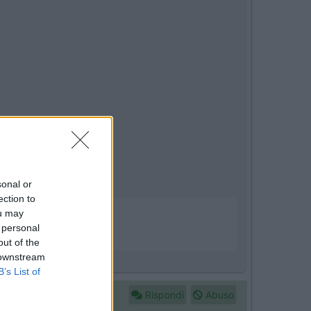
sonal or
ection to
ou may
 personal
out of the
 downstream
B’s List of
Rispondi
Abuso