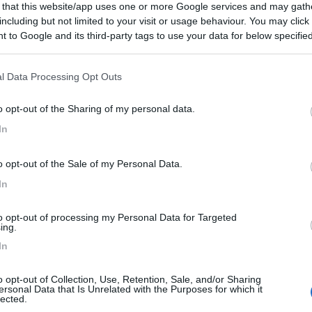
 that this website/app uses one or more Google services and may gath
including but not limited to your visit or usage behaviour. You may click 
 to Google and its third-party tags to use your data for below specifi
:57
ogle consent section.
avendo un MH devo esclusivamente fissare al cruscotto: se dovessi fissarlo a ven
l Data Processing Opt Outs
...
o opt-out of the Sharing of my personal data.
ecie di antiscivolo colloso e ha bisogno di una superficie abbastanza l
In
la, l'antiscivolo si è rovinato e alla fine non ha funzionato più. Oltre 
iato un alone come se si fosse sporcato di olio.
o opt-out of the Sale of my Personal Data.
o, però sulle strade sconnesse si sposta in giro per il cruscotto, qui
In
e ad appoggiare la sacca che si trova davanti al navigatore in uno sb
desivi sul cruscotto e il kit del navigatore non comprendeva il suppo
to opt-out of processing my Personal Data for Targeted
ing.
In
o opt-out of Collection, Use, Retention, Sale, and/or Sharing
ersonal Data that Is Unrelated with the Purposes for which it
lected.