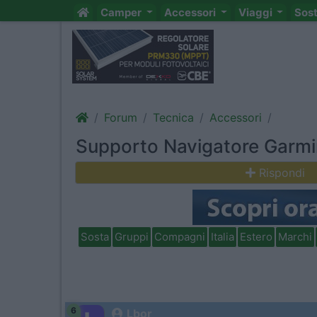
Camper
Accessori
Viaggi
Sos
Forum
Tecnica
Accessori
Supporto Navigatore Garmi
Rispondi
Sosta
Gruppi
Compagni
Italia
Estero
Marchi
6
Lbor