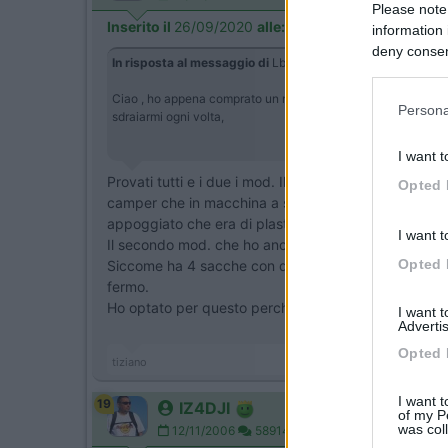
Please note
Inserito il
26/09/2020
alle:
13:19:39
information 
deny consent
In risposta al messaggio di
Lbor
del
25/09/2020
alle
23:50
in below Go
Ciao , ho appena comprato un nuovo navigatore Garmin , che 
Persona
sdraiarmi ogni volta,
I want t
Provati tutti e i due i mod. Il primo sotto ha una sp
Opted 
camper che in macchina a son di spostarlo di qua e di 
appoggiato che era di plastica liscia e opaca ha lasc
I want t
Il secondo mod. che ho ancora in uso basta appoggiarl
Opted 
Siccome ha 4 sacche con dentro dei pesi, se si riesc
fermo.
Ho optato per questo perchè non volevo attaccare bia
I want 
Advertis
Opted 
tiziano
I want t
19
IZ4DJI
of my P
was col
12/11/2006
58914