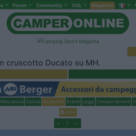
ta
Forum
Community
COL
Magazine
n cruscotto Ducato su MH.
Meccanica
Cellula
Accessori
Eventi
Leggi
Comportamenti
D
Attivi
<
1
>