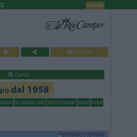
Accedi
Galleria
Cerca
isabili
In camper per
Altro Camper
Altro
Extra
Rispondi
Abuso