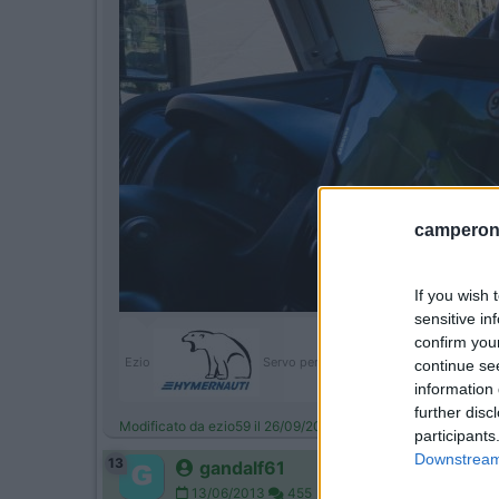
camperonl
If you wish 
sensitive in
confirm you
Ezio
Servo per Amikeco by IPA "Viaggio per ve
continue se
information 
further disc
Modificato da ezio59 il 26/09/2020 alle 10:04:43
participants
Downstream 
13
gandalf61
13/06/2013
455