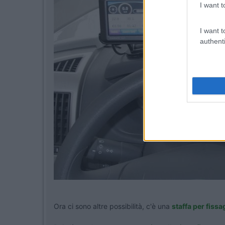
I want t
I want t
authenti
Ora ci sono altre possibilità, c'è una
staffa per fiss