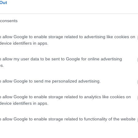
Out
:57
consents
avendo un MH devo esclusivamente fissare al cruscotto: se dovessi fissarlo a ven
o allow Google to enable storage related to advertising like cookies on
...
evice identifiers in apps.
palpebra sugli strumenti.
 avvitato il diisco con tre viti, e poi sopra a questo attaccato un alt
o allow my user data to be sent to Google for online advertising
no opportuno, e allora incollai delle staffe pieghevoli sui dischi.
s.
cende e quindi le staffe di supporto devono essere pieghevoli o sganc
to allow Google to send me personalized advertising.
da non dovere distrarre la vista di lato, e arrivarci bene con un dito
o allow Google to enable storage related to analytics like cookies on
evice identifiers in apps.
o allow Google to enable storage related to functionality of the website