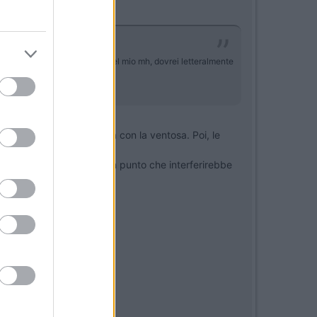
tosa a cristallo anteriore del mio mh, dovrei letteralmente
ro disco su cui fare presa con la ventosa. Poi, le
iabili se si trovano in un punto che interferirebbe
 sensa doversi sporgere.