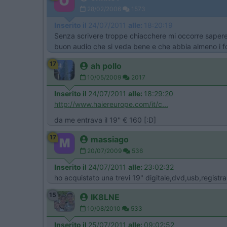
28/02/2006
1573
Inserito il
24/07/2011
alle:
18:20:19
Senza scrivere troppe chiacchere mi occorre sapere d
buon audio che si veda bene e che abbia almeno i for
17
ah pollo
10/05/2009
2017
Inserito il
24/07/2011
alle:
18:29:20
http://www.haiereurope.com/it/c...
da me entrava il 19'' € 160 [:D]
17
massiago
20/07/2009
536
Inserito il
24/07/2011
alle:
23:02:32
ho acquistato una trevi 19" digitale,dvd,usb,registr
15
IK8LNE
10/08/2010
533
Inserito il
25/07/2011
alle:
09:02:52