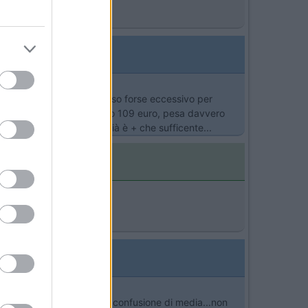
terlo in camper per il peso forse eccessivo per
KKEY da 15,6 pollici prezzo 109 euro, pesa davvero
uello dell'Hair che a 30 già è + che sufficente...
e ma l'audio com'è? Nella confusione di media...non