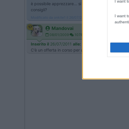
I want t
è possibile apprezzare... si ha la presa hdmi, ingres
consigli?
I want t
Modificato da onkite1 il 26/07/2011 alle 13:03:41
authenti
17
Mandovai
08/01/2009
1078
Inserito il
26/07/2011
alle:
13:50:32
C'è un offerta in corso per un 17" con digitale terre