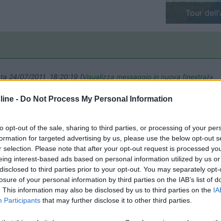
Finlandia 
data 24/07/2011 18:20:19 (
Visualizza messaggio in nuova finestra
)
>
ntatore. Devo dire 8 su tutto l'audio devi portartlo a 90 però è fichi
ine -
Do Not Process My Personal Information
ltimediali). PS 129 Euro Ciao
to opt-out of the sale, sharing to third parties, or processing of your per
formation for targeted advertising by us, please use the below opt-out s
r selection. Please note that after your opt-out request is processed y
eing interest-based ads based on personal information utilized by us or
disclosed to third parties prior to your opt-out. You may separately opt-
 in data 25/07/2011 11:01:45 (
Visualizza messaggio in nuova finestr
losure of your personal information by third parties on the IAB’s list of
. This information may also be disclosed by us to third parties on the
IA
complesso non è male ed in più consuma meno di 20W. Io lo uso col
Participants
that may further disclose it to other third parties.