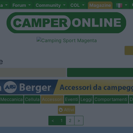
ta
Forum
Community
COL
Magazine
e
Meccanica
Cellula
Accessori
Eventi
Leggi
Comportamenti
D
Attivi
<
1
2
>