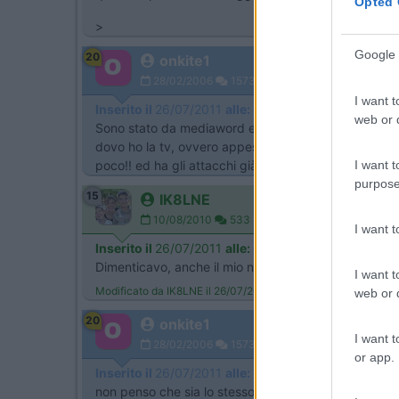
Opted 
>
Google 
20
onkite1
28/02/2006
1573
I want t
Inserito il
26/07/2011
alle:
07:19:38
web or d
Sono stato da mediaword ed ho preso un Hair da 19" 
dovo ho la tv, ovvero appesa ad un pannello, pertan
poco!! ed ha gli attacchi già predisposti perfetti per
I want t
purpose
15
IK8LNE
10/08/2010
533
I want 
Inserito il
26/07/2011
alle:
08:51:45
Dimenticavo, anche il mio nikkey da 99 euro ha la po
I want t
Modificato da IK8LNE il 26/07/2011 alle 08:52:27
web or d
20
onkite1
I want t
28/02/2006
1573
or app.
Inserito il
26/07/2011
alle:
13:02:08
non penso che sia lo stesso modello del tuo Nikkey 