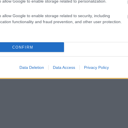
o allow Google to enable storage related to personalization.
so usb, decoder, presa carta, scart, cuffia, video etc... etc.. La cosa
o allow Google to enable storage related to security, including
cation functionality and fraud prevention, and other user protection.
CONFIRM
stre e doppia alimentazione (12 e 230V)presso Ipercoop. Il costo è di 
Data Deletion
Data Access
Privacy Policy