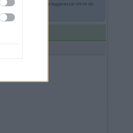
 che più mi impressiona è la leggerezza! chi mi da
119€.