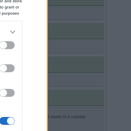
er and store
to grant or
ed purposes
one della staffa (quella a 3 snodi mi è costata