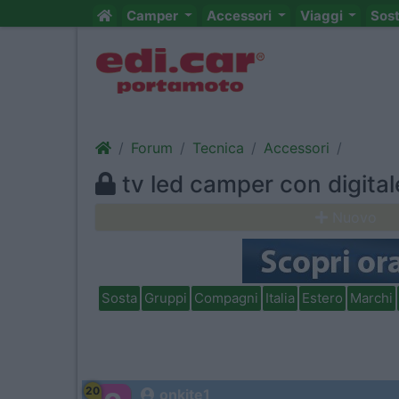
Camper
Accessori
Viaggi
Sos
Forum
Tecnica
Accessori
tv led camper con digital
Nuovo
Sosta
Gruppi
Compagni
Italia
Estero
Marchi
20
onkite1