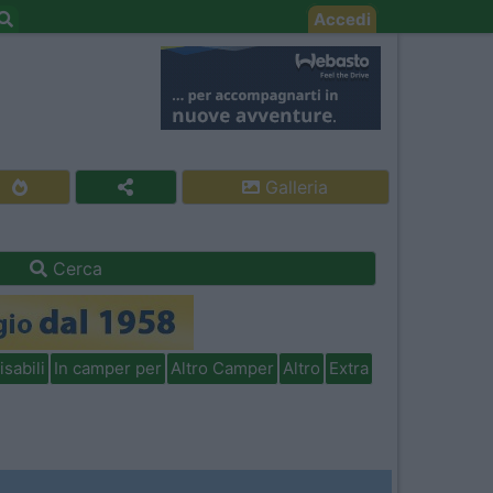
Accedi
Galleria
Cerca
isabili
In camper per
Altro Camper
Altro
Extra