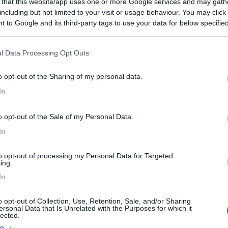
 that this website/app uses one or more Google services and may gath
including but not limited to your visit or usage behaviour. You may click 
 to Google and its third-party tags to use your data for below specifi
 tutte le angolazioni possibili in camper.
ogle consent section.
l Data Processing Opt Outs
o opt-out of the Sharing of my personal data.
 di visione 170°/160 a 129,90 dla 28 luglio al 3 agosto.
In
o opt-out of the Sale of my Personal Data.
In
to opt-out of processing my Personal Data for Targeted
ing.
In
o opt-out of Collection, Use, Retention, Sale, and/or Sharing
 dovuto però aggiungere delle rondelle per far spessore per l'inclinazi
ersonal Data that Is Unrelated with the Purposes for which it
!! Veramente un ottimo acquisto!!
lected.
a 25/07/2011 17:56:56 (
Visualizza messaggio in nuova finestra
)
>