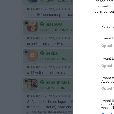
Please note
18/02/2004
5008
information 
Inserito il
25/07/2011
alle:
18:02:23
deny consent
Thes 16" consuma pochissimo e si vede molto bene da
in below Go
18
biaso60
Persona
24/09/2007
3130
Inserito il
25/07/2011
alle:
21:42:27
I want t
se entra nel vano tv da unieuro telefunken 19" angoli
Opted 
15
bekka
I want t
03/03/2011
735
Opted 
Inserito il
25/07/2011
alle:
21:45:37
a 12 volt con lettore dvd
I want 
16
Advertis
bonanniluca
19/07/2010
30
Opted 
Inserito il
25/07/2011
alle:
23:02:38
I want t
Si Anche io l'ho collegato direttamente alla 12 v, ho
of my P
momenti + del tv) dato che l'ho montato in mansarda
was col
quote:
Risposta al messaggio di Pigo inserito in dat