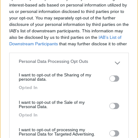
Ciao a tutti possiedo un Magic sat digital plus ci Teleco il quale
interest-based ads based on personal information utilized by
a causa di cambiamenti sul HotBird 13E da parte di alcuni
us or personal information disclosed to third parties prior to
broadcaster, il sistema di ricerca automatico MAGICSAT non
your opt-out. You may separately opt-out of the further
riesce a rilevare il satellite in oggetto; leggendo su sito della
disclosure of your personal information by third parties on the
casa madre sembra sia necessario aggiornare semplicemente
IAB’s list of downstream participants. This information may
utilizzando il software rilasciato dalla Teleco. Il problema è che
also be disclosed by us to third parties on the
IAB’s List of
l'unica uscita presente sul ricevitore è di tipo ethernet e non usb
Downstream Participants
that may further disclose it to other
come citato nella guida di upgrade. Collegando quest'ultimo al
third parties.
pc tramite cavo di rete ethernet l'apparecchio non viene
miminamente visto. Consigli in merito?Ringrazio
Personal Data Processing Opt Outs
Please note that this website/app uses one or more Google
anticipatamente
services and may gather and store information including but
I want to opt-out of the Sharing of my
not limited to your visit or usage behaviour. You may click to
17
ssandro59
personal data.
grant or deny consent to Google and its third-party tags to
6708
Opted In
use your data for below specified purposes in below Google
Inserito il
26/07/2011
alle:
21:16:13
consent section.
se tu telefoni alla teleco (a lugo)e ti fai passare uno dei tecnici ti
I want to opt-out of the Sale of my
Personal Data.
spiega tutto il procedimento per aggiornare il decoder ,io dopo
alcune prove ci sono andato di persona con appuntamento e mi
Opted In
hanno sistemato tutto in pochi minuti . grazie ancora alla
disponibilita' dei tecnici teleco. ciao sandro
I want to opt-out of processing my
Personal Data for Targeted Advertising.
<
1
>