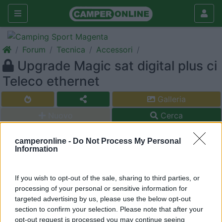
Forum
Tecnica
Accessori
Upgrade Magic sat digital plus ci
Teleco ethernet
Galleria
Nuovo
Cerca
camperonline -
Do Not Process My Personal
Information
<
1
>
If you wish to opt-out of the sale, sharing to third parties, or
15
cirio89
processing of your personal or sensitive information for
targeted advertising by us, please use the below opt-out
1
section to confirm your selection. Please note that after your
Inserito il
26/07/2011
alle:
21:08:54
opt-out request is processed you may continue seeing