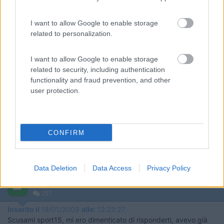
Bianca65: non si tratta sicuramentre di gasolio congelato, tutto
è cominciato nel mio garage, non riscaldato ma sotto casa e
tranquillamente sopra gli zero gradi, e per combinazione con il
I want to allow Google to enable storage
pieno di gasolio fatto nello stesso distributore in cui ho fatto
related to personalization.
rifornimento durante tutte le vacanze di Natale, quando ho
raggiunto i -13 gradi con il Webasto che funzionava
I want to allow Google to enable storage
allegramente. Saluti zioferny1
related to security, including authentication
functionality and fraud prevention, and other
22
sport15
user protection.
13159
Inserito il
18/01/2009
alle:
12:04:39
Sulla testa del bruciatore dove c'è la sede candela non c'è la
retina come per Eberspacher?? Il nostro aveva il tuo identico
CONFIRM
problema ed è "guarito" sostituendo la retina. Leggi qua:
https://www.camperonline.it/ind...
Gianluca
Modificato da sport15 il 18/01/2009 alle 12:11:54
Data Deletion
Data Access
Privacy Policy
18
zioferny1
257
Inserito il
18/01/2009
alle:
12:23:27
Scusami sport15, mi ero dimenticato di risponderti, avevo già