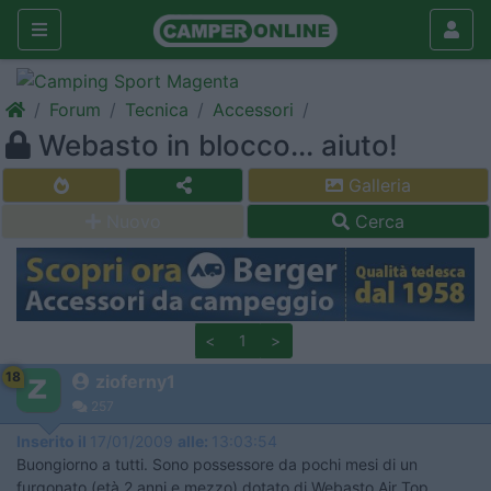
Forum
Tecnica
Accessori
Webasto in blocco... aiuto!
Galleria
Nuovo
Cerca
<
1
>
18
zioferny1
257
Inserito il
17/01/2009
alle:
13:03:54
Buongiorno a tutti. Sono possessore da pochi mesi di un
furgonato (età 2 anni e mezzo) dotato di Webasto Air Top