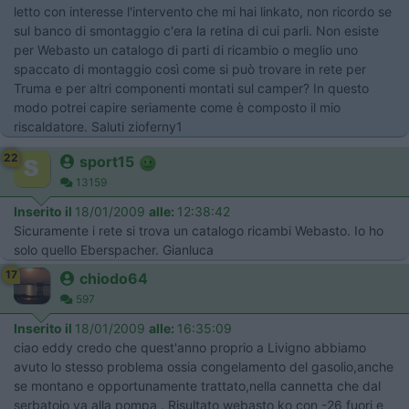
letto con interesse l'intervento che mi hai linkato, non ricordo se
sul banco di smontaggio c'era la retina di cui parli. Non esiste
per Webasto un catalogo di parti di ricambio o meglio uno
spaccato di montaggio così come si può trovare in rete per
Truma e per altri componenti montati sul camper? In questo
modo potrei capire seriamente come è composto il mio
riscaldatore. Saluti zioferny1
22
sport15
13159
Inserito il
18/01/2009
alle:
12:38:42
Sicuramente i rete si trova un catalogo ricambi Webasto. Io ho
solo quello Eberspacher. Gianluca
17
chiodo64
597
Inserito il
18/01/2009
alle:
16:35:09
ciao eddy credo che quest'anno proprio a Livigno abbiamo
avuto lo stesso problema ossia congelamento del gasolio,anche
se montano e opportunamente trattato,nella cannetta che dal
serbatoio va alla pompa . Risultato webasto ko con -26 fuori e