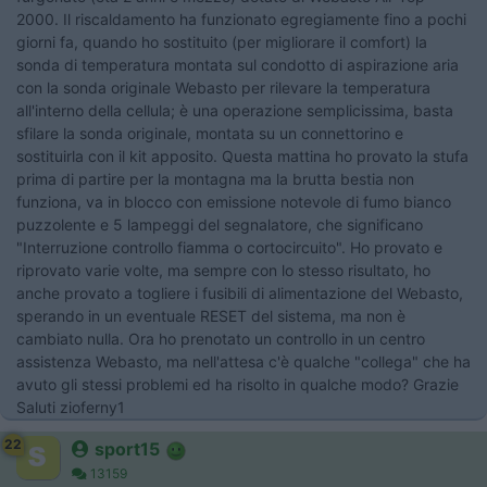
2000. Il riscaldamento ha funzionato egregiamente fino a pochi
giorni fa, quando ho sostituito (per migliorare il comfort) la
sonda di temperatura montata sul condotto di aspirazione aria
con la sonda originale Webasto per rilevare la temperatura
all'interno della cellula; è una operazione semplicissima, basta
sfilare la sonda originale, montata su un connettorino e
sostituirla con il kit apposito. Questa mattina ho provato la stufa
prima di partire per la montagna ma la brutta bestia non
funziona, va in blocco con emissione notevole di fumo bianco
puzzolente e 5 lampeggi del segnalatore, che significano
"Interruzione controllo fiamma o cortocircuito". Ho provato e
riprovato varie volte, ma sempre con lo stesso risultato, ho
anche provato a togliere i fusibili di alimentazione del Webasto,
sperando in un eventuale RESET del sistema, ma non è
cambiato nulla. Ora ho prenotato un controllo in un centro
assistenza Webasto, ma nell'attesa c'è qualche "collega" che ha
avuto gli stessi problemi ed ha risolto in qualche modo? Grazie
Saluti zioferny1
22
sport15
13159