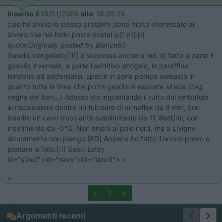
Inserito il
18/01/2009
alle:
18:05:19
ciao ho avuto lo stesso problem ,sono molto interessato al
lavoro che hai fatto posta posta[:p][:p][:p]
quote:
Originally posted by Bianca65
Gasolio congelato,[:(!] è successo anche a me, di fatto a parte il
gasolio invernale, a parte l'additivo antigelo, le paraffine
tendono ad addensarsi, specie in zona pompa webasto in
quanto tutta la linea che porta gasolio è esposta all'aria (cag
vegna del ben...) Adesso sto inguainando il tutto dal serbatoio
al riscaldatore dentro un tubolare di armaflex da 9 mm, con
inserito un cavo tracciante autolimitante da 11 Watt/ml, con
inserimento da -5°C. Non andrò al polo nord, ma a Livigno
sicuramente non piango.[8D] Appena ho fatto il lavoro provo a
postare le foto.[:)] Saluti Eddy
id="size2">id="navy">id="size3"> >
>
<
1
>
Argomenti recenti