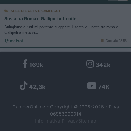
AREE DI SOSTA E CAMPEGGI
Sosta tra Roma e Gallipoli x 1 notte
Buingiorno a tutti mi potreste suggerire 1 sosta x 1 notte tra roma e
Gallipoli a metà vi...
melsof
Oggi alle 08:56
169k
342k
42,6k
74K
CamperOnLine - Copyright © 1998-2026 - P.Iva
06953990014
Informativa Privacy
Sitemap