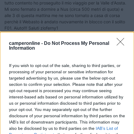
tutto contento ho proseguito il mio viaggio per la Valle d'Aosta.
Mi sono fermato a dormire a Nus (circa 500 metri di quota) e
alle 3 di questa mattina me ne sono tornato a casa di corsa
perchè il Webasto è andato nuovamente in blocco con il solito
F01. Aiuto!!! Saluti zioferny1
17
gratta88
camperonline -
Do Not Process My Personal
123
Information
Inserito il
18/01/2009
alle:
10:38:52
AI CONTROLLATO IL BRUCIATORE DI SOLITO QUANDO FA
If you wish to opt-out of the sale, sharing to third parties, or
FUMO NON RIESCE A BRUCIARE BENE IL GASOLIO.DEVI
processing of your personal or sensitive information for
SOSTITUIRE IL BRUCIATORE,QUANTI ANNI A IL
targeted advertising by us, please use the below opt-out
WEBASTO.VEDRAI CHE DOPO FUNZIONERA BENE RICORDA
section to confirm your selection. Please note that after your
ANCHE LA SERIE GUARNIZIONI SPECIALMENTE QUELLA DEL
opt-out request is processed you may continue seeing
BRUCIATORE,MI SEMBRA MOLTO STRANO CHE NON SI E
interest-based ads based on personal information utilized by
ROTTA NELLO SMONTARLO.CIAO
us or personal information disclosed to third parties prior to
your opt-out. You may separately opt-out of the further
disclosure of your personal information by third parties on the
IAB’s list of downstream participants. This information may
also be disclosed by us to third parties on the
IAB’s List of