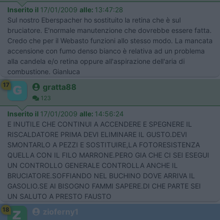
Inserito il
17/01/2009
alle:
13:47:28
Sul nostro Eberspacher ho sostituito la retina che è sul
bruciatore. E'normale manutenzione che dovrebbe essere fatta.
Credo che per il Webasto funzioni allo stesso modo. La mancata
accensione con fumo denso bianco è relativa ad un problema
alla candela e/o retina oppure all'aspirazione dell'aria di
combustione. Gianluca
17
gratta88
123
Inserito il
17/01/2009
alle:
14:56:24
E INUTILE CHE CONTINUI A ACCENDERE E SPEGNERE IL
RISCALDATORE PRIMA DEVI ELIMINARE IL GUSTO.DEVI
SMONTARLO A PEZZI E SOSTITUIRE,LA FOTORESISTENZA
QUELLA CON IL FILO MARRONE.PERO GIA CHE CI SEI ESEGUI
UN CONTROLLO GENERALE CONTROLLA ANCHE IL
BRUCIATORE.SOFFIANDO NEL BUCHINO DOVE ARRIVA IL
GASOLIO.SE AI BISOGNO FAMMI SAPERE.DI CHE PARTE SEI
UN SALUTO A PRESTO FAUSTO
18
zioferny1