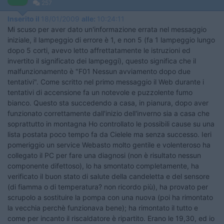
257
Inserito il
18/01/2009
alle:
10:24:11
Mi scuso per aver dato un'informazione errata nel messaggio
iniziale, il lampeggio di errore è 1, e non 5 (fa 1 lampeggio lungo
dopo 5 corti, avevo letto affrettatamente le istruzioni ed
invertito il significato dei lampeggi), questo significa che il
malfunzionamento è "F01 Nessun avviamento dopo due
tentativi". Come scritto nel primo messaggio il Web durante i
tentativi di accensione fa un notevole e puzzolente fumo
bianco. Questo sta succedendo a casa, in pianura, dopo aver
funzionato correttamente dall'inizio dell'inverno sia a casa che
soprattutto in montagna Ho controllato le possibili cause su una
lista postata poco tempo fa da Cielele ma senza successo. Ieri
pomeriggio un service Webasto molto gentile e volenteroso ha
collegato il PC per fare una diagnosi (non è risultato nessun
componente difettoso), lo ha smontato completamente, ha
verificato il buon stato di salute della candeletta e del sensore
(di fiamma o di temperatura? non ricordo più), ha provato per
scrupolo a sostituire la pompa con una nuova (poi ha rimontato
la vecchia perchè funzionava bene); ha rimontato il tutto e
come per incanto il riscaldatore è ripartito. Erano le 19,30, ed io