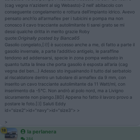
(cag vegna n'azident al sig Webasto)-2 nell' abitacolo con
conseguente congelamento e rottura dell'impianto idrico. Avevo
pensato anch'io all'armaflex per i tubicini e pompa ma non
conosco il cavo tracciante autolimitante ti sarei grato se mi
dessi qualche dritta in merito grazie Roby
quote:
Originally posted by Bianca65
Gasolio congelato,[:(!] è successo anche a me, di fatto a parte il
gasolio invernale, a parte l'additivo antigelo, le paraffine
tendono ad addensarsi, specie in zona pompa webasto in
quanto tutta la linea che porta gasolio è esposta all'aria (cag
vegna del ben...) Adesso sto inguainando il tutto dal serbatoio
al riscaldatore dentro un tubolare di armaflex da 9 mm, con
inserito un cavo tracciante autolimitante da 11 Watt/ml, con
inserimento da -5°C. Non andrò al polo nord, ma a Livigno
sicuramente non piango.[8D] Appena ho fatto il lavoro provo a
postare le foto.[:)] Saluti Eddy
id="size2">id="navy">id="size3"> >
>
18
la perlanera
384