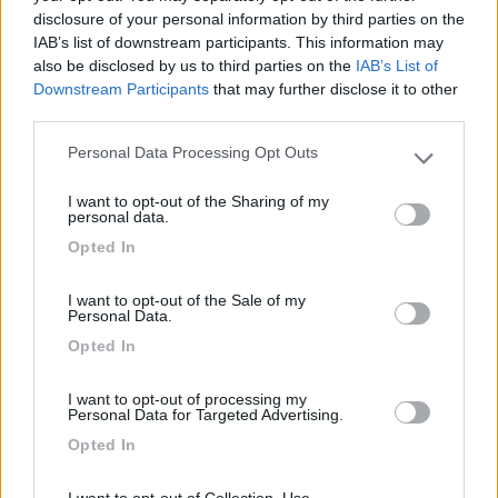
disclosure of your personal information by third parties on the
pegaso 63
IAB’s list of downstream participants. This information may
-
also be disclosed by us to third parties on the
IAB’s List of
Inserito il
23/04/2008
alle:
21:50:42
Downstream Participants
that may further disclose it to other
Ciao Marco, volevo farti vedere l'alimentatore che ho io sul mi
third parties.
camper, secondo te e un modello buono tipo quello che dicevi
Personal Data Processing Opt Outs
tù UIU o qualcosa del genere, oppure no[:)] e poi come puoi
Please note that this website/app uses one or more Google
vedere dalla foto sul salva vita c'è quella spina siemens che
services and may gather and store information including but
I want to opt-out of the Sharing of my
parte perandare alle prese credo, ma l'altra presa che e libera a
not limited to your visit or usage behaviour. You may click to
personal data.
cosa serve[?][?]
grant or deny consent to Google and its third-party tags to
Opted In
use your data for below specified purposes in below Google
20
Emme48
consent section.
25029
I want to opt-out of the Sale of my
Personal Data.
Inserito il
24/04/2008
alle:
17:29:34
Opted In
Non è per niente difficile capire a cosa serve quella spina che
parte dalla shuko La stacchi e controlli cos'è che non funziona
I want to opt-out of processing my
più (probablmente il frigo). Del caricabatterie non si vede nulla,
Personal Data for Targeted Advertising.
ma a guardarlo così NON sembrerebbe di quelli seri - però
Opted In
ovviamente potrei sbagliarmi... Marco.
21
camperdoctor