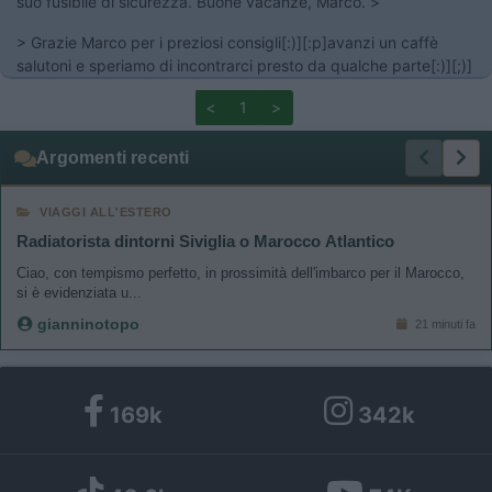
suo fusibile di sicurezza. Buone vacanze, Marco. >
> Grazie Marco per i preziosi consigli[:)][:p]avanzi un caffè
salutoni e speriamo di incontrarci presto da qualche parte[:)][;)]
<
1
>
Argomenti recenti
VIAGGI ALL'ESTERO
Radiatorista dintorni Siviglia o Marocco Atlantico
Ciao, con tempismo perfetto, in prossimità dell'imbarco per il Marocco,
si è evidenziata u...
gianninotopo
21 minuti fa
169k
342k