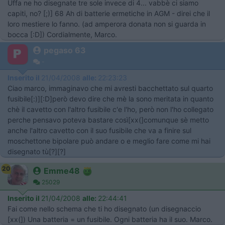
Uffa ne ho disegnate tre sole invece di 4... vabbè ci siamo
capiti, no? [;)] 68 Ah di batterie ermetiche in AGM - direi che il
loro mestiere lo fanno. (ad amperora donata non si guarda in
bocca [:D]) Cordialmente, Marco.
pegaso 63
-
Inserito il
21/04/2008
alle:
22:23:23
Ciao marco, immaginavo che mi avresti bacchettato sul quarto
fusibile[:)][:D]però devo dire che mè la sono meritata in quanto
chè il cavetto con l'altro fusibile c'e l'ho, però non l'ho collegato
perche pensavo poteva bastare così[xx(]comunque sè metto
anche l'altro cavetto con il suo fusibile che va a finire sul
moschettone bipolare può andare o e meglio fare come mi hai
disegnato tù[?][?]
20
Emme48
25029
Inserito il
21/04/2008
alle:
22:44:41
Fai come nello schema che ti ho disegnato (un disegnaccio
[xx(]) Una batteria = un fusibile. Ogni batteria ha il suo. Marco.