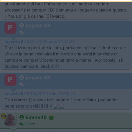
quasi smetto di fare l'informatico e mi metto a vendere
accessori per camper [:D] Comunque l'oggetto giusto è questo,
il "troiaio" già ce l'hai [;)] Marco.
pegaso 63
-
Inserito il
29/04/2008
alle:
22:31:21
Grazie Marco per tutte le info, però come già sai il dubbio ora e
sè vale la pena sostituire il mio visto che avrei intenzione di
cambiare camper[:)]comunque terrò a mente i tuoi consigli sè
dovessi cambiare idea[:)][;)]
pegaso 63
-
Inserito il
08/05/2008
alle:
22:05:12
Ciao Marco[:)] volevo farti vedere il lavoro finito, può andar
bene secondo tè[?][?][:)]
20
Emme48
25029