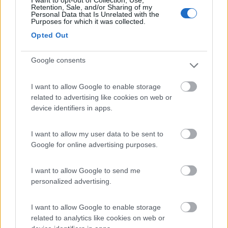
I want to opt-out of Collection, Use,
1892
Retention, Sale, and/or Sharing of my
Personal Data that Is Unrelated with the
Inserito il
24/04/2008
alle:
21:25:27
Purposes for which it was collected.
la spina è quella della resistenza frigo mentre il caricabatteria è
Opted Out
a trasformatore e di scarsa resa ( max 8 ah\ora ) lo so perchè
me ne è capitato uno l'altro giorno ciao carlo
Google consents
pegaso 63
-
I want to allow Google to enable storage
Inserito il
24/04/2008
alle:
23:00:54
related to advertising like cookies on web or
quote:
Originally posted by camperdoctor
device identifiers in apps.
la spina è quella della resistenza frigo mentre il caricabatteria è
a trasformatore e di scarsa resa ( max 8 ah\ora ) lo so perchè
I want to allow my user data to be sent to
me ne è capitato uno l'altro giorno ciao carlo >
Google for online advertising purposes.
> Eccomi qua[:)]scusate il ritardo nel rispondere allora mi pare
di aver capito che questo tipo di alimentatore e una ciofeca[:D]
I want to allow Google to send me
[:D]mà secondo voi e di quel tipo che si può lasciar sempre
personalized advertising.
collegato il camper alla 220, oppure si rischia che vada a fuoco
qualcosa[?][?] saluti Paolo[:)][;)]
I want to allow Google to enable storage
related to analytics like cookies on web or
20
Emme48