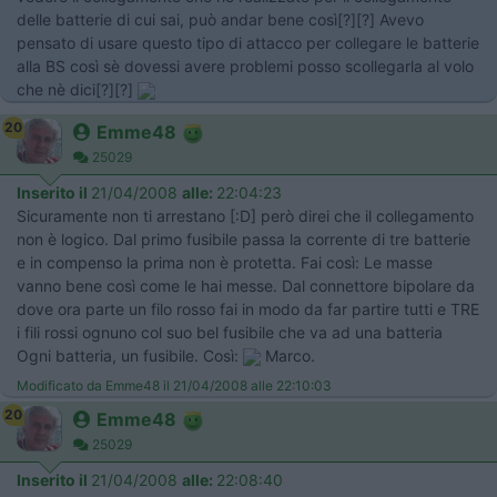
delle batterie di cui sai, può andar bene così[?][?] Avevo
pensato di usare questo tipo di attacco per collegare le batterie
alla BS così sè dovessi avere problemi posso scollegarla al volo
che nè dici[?][?]
20
Emme48
25029
Inserito il
21/04/2008
alle:
22:04:23
Sicuramente non ti arrestano [:D] però direi che il collegamento
non è logico. Dal primo fusibile passa la corrente di tre batterie
e in compenso la prima non è protetta. Fai così: Le masse
vanno bene così come le hai messe. Dal connettore bipolare da
dove ora parte un filo rosso fai in modo da far partire tutti e TRE
i fili rossi ognuno col suo bel fusibile che va ad una batteria
Ogni batteria, un fusibile. Così:
Marco.
Modificato da Emme48 il 21/04/2008 alle 22:10:03
20
Emme48
25029
Inserito il
21/04/2008
alle:
22:08:40