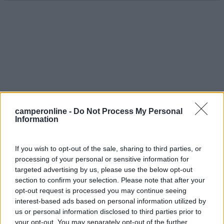
camperonline -
Do Not Process My Personal
Information
pegaso 63
-
If you wish to opt-out of the sale, sharing to third parties, or
processing of your personal or sensitive information for
Inserito il
21/04/2008
alle:
22:54:29
targeted advertising by us, please use the below opt-out
Grazie marco farò come tù mi dici, un ultima curiosità quando
section to confirm your selection. Please note that after your
andrò a collegare le batterie alla BS poichè questa eroga una
opt-out request is processed you may continue seeing
tensione di 13 volts ed oltre, non può dare problemi alle batterie
interest-based ads based on personal information utilized by
che invece sono da 12 volt[?][?]secondo tè poi si livellera tutto
us or personal information disclosed to third parties prior to
una volta che sono in parallelo[?][?]
your opt-out. You may separately opt-out of the further