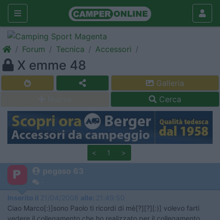
Forum
Tecnica
Accessori
X emme 48
Galleria
Nuovo
Cerca
<
1
>
pegaso 63
-
Inserito il
21/04/2008
alle:
21:49:50
Ciao Marco[:)]sono Paolo ti ricordi di mè[?][?][:)] volevo farti
vedere il collegamento che ho realizzato per il collegamento