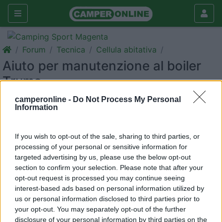
Forum
Tecnica
Cellula abitativa
Aiuto per manutenzione al boiler
Truma
Galleria
camperonline -
Do Not Process My Personal
Information
Rispondi
Cerca
<
1
>
If you wish to opt-out of the sale, sharing to third parties, or
processing of your personal or sensitive information for
16
diniz
targeted advertising by us, please use the below opt-out
145
section to confirm your selection. Please note that after your
opt-out request is processed you may continue seeing
Inserito il
08/08/2017
alle:
18:39:48
interest-based ads based on personal information utilized by
salve a tutti,chiedo cnsiglio ai piu esperti: volevo fre
us or personal information disclosed to third parties prior to
manutenzione al boiler truma da 10L che ho nel mio VR datato
your opt-out. You may separately opt-out of the further
1992 (il boiler immagino sia uno dei piu'vecchi). Non avendolo
disclosure of your personal information by third parties on the
mai smontato ,non riesco a capire dove devo intervenire per