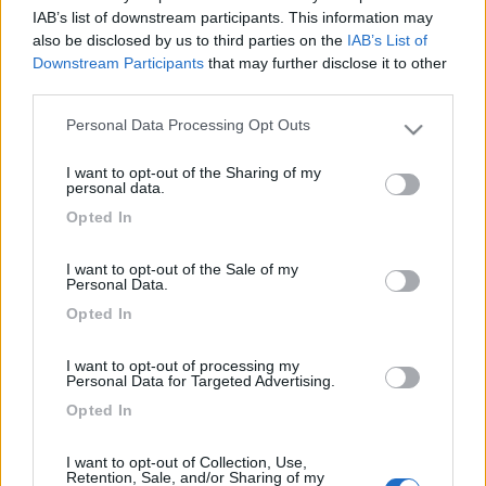
IAB’s list of downstream participants. This information may
dare una riordinata almeno al bruciatore. Ho una buona
also be disclosed by us to third parties on the
IAB’s List of
manualita' e credo di poter fare qualcosa autonomamemnte
Downstream Participants
that may further disclose it to other
senza appoggiarmi a nessun tecnico risparmiando qualche
third parties.
soldo. Come devo fare per raggiungere il bruciatore? ipotizzavo
fosse sufficente una soffiat con il compressore agendo dallo
Personal Data Processing Opt Outs
Please note that this website/app uses one or more Google
scarico fumi dello stesso,dove,a boiler acceso si intravede la
services and may gather and store information including but
fiamma, il piezzo e il supporto dello stesso. che dite posso
I want to opt-out of the Sharing of my
not limited to your visit or usage behaviour. You may click to
farcela? grazie in anticipo e buoni KM a tutti
personal data.
grant or deny consent to Google and its third-party tags to
Opted In
<
1
>
use your data for below specified purposes in below Google
consent section.
I want to opt-out of the Sale of my
Argomenti recenti
Personal Data.
Opted In
AREE DI SOSTA E CAMPEGGI
Area Siviglia (Gelves?) e dintorni
I want to opt-out of processing my
Personal Data for Targeted Advertising.
Qualcuno è stato all'area Gelves? Forse ci sono soluzioni più vicine al
centro ma io devo ...
Opted In
gianninotopo
Ieri alle: 16:50
I want to opt-out of Collection, Use,
Retention, Sale, and/or Sharing of my