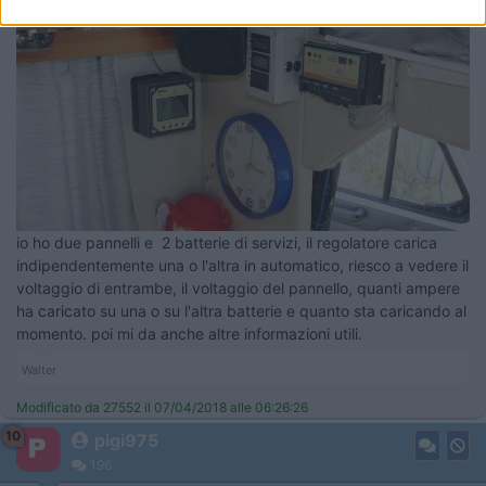
io ho due pannelli e 2 batterie di servizi, il regolatore carica
indipendentemente una o l'altra in automatico, riesco a vedere il
voltaggio di entrambe, il voltaggio del pannello, quanti ampere
ha caricato su una o su l'altra batterie e quanto sta caricando al
momento. poi mi da anche altre informazioni utili.
Walter
Modificato da 27552 il 07/04/2018 alle 06:26:26
10
pigi975
196