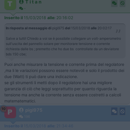
T i t a n
-
Inserito il
15/03/2018
alle:
20:16:02
In risposta al messaggio di
pigi975
del
15/03/2018
alle
20:02:17
Salve a tutti! Chiedo a voi se è possibile collegare un volt-amperometro
sull'uscita del pannello solare per monitorare tensione e corrente
richiesta dalle bs ; premetto che ho due bs controllate da un deviatore
bds 150 cbe;
Puoi anche misurare la tensione e corrente prima del regolatore
,ma li le variazioni possono essere notevoli e solo il prodotto dei
due (Watt) ti può dare una indicazione.
se gli strumenti li metti dopo il regolatore hai una migliore
garanzia di ciò che leggi soprattutto per quanto riguarda la
tensione ma anche la corrente senza essere costretti a calcoli
matematematici.
10
pigi975
196
Inserito il
15/03/2018
alle:
21:34:46