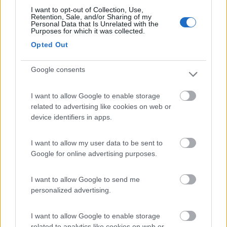
I want to opt-out of Collection, Use,
è lo stesso che uso per monitorare solo i consumi del frigo a
Retention, Sale, and/or Sharing of my
compressore quando và tramite inverter.
Personal Data that Is Unrelated with the
Purposes for which it was collected.
funziona e anche bene... ho fatto per un mese i confronti con 1
amperometro HT e i risultati si scostavano davvero di
Opted Out
pochissimo.
Google consents
10
pigi975
I want to allow Google to enable storage
196
related to advertising like cookies on web or
device identifiers in apps.
Inserito il
17/03/2018
alle:
00:19:01
Io l'ho installato per monitorare la corrente erogata dal pannello
verso le bs; lo shunt è praticamente collegato in serie sul meno
I want to allow my user data to be sent to
che esce dal regolatore e va alla bs ma fin'ora non ho mai visto
Google for online advertising purposes.
segnare nulla parlo di corrente....
T i t a n
I want to allow Google to send me
personalized advertising.
-
Inserito il
17/03/2018
alle:
09:33:08
I want to allow Google to enable storage
Sembra strano.sicuro di aver fatto i giusti colle gameti ? Anche
related to analytics like cookies on web or