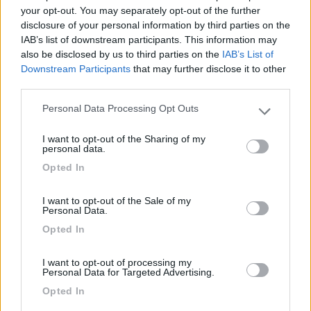
your opt-out. You may separately opt-out of the further
disclosure of your personal information by third parties on the
IAB’s list of downstream participants. This information may
also be disclosed by us to third parties on the
IAB’s List of
Downstream Participants
that may further disclose it to other
third parties.
Personal Data Processing Opt Outs
19
marcoalderotti
Please note that this website/app uses one or more Google
9509
services and may gather and store information including but
I want to opt-out of the Sharing of my
not limited to your visit or usage behaviour. You may click to
personal data.
Inserito il
16/03/2018
alle:
20:00:46
grant or deny consent to Google and its third-party tags to
Acquistato poco tempo fa
Opted In
use your data for below specified purposes in below Google
Ci ha messo piu' di un mese ad arrivare ma devo dire che
consent section.
funziona...
I want to opt-out of the Sale of my
Quanto bene non lo so dato che non posso fare confronti,ma
Personal Data.
funziona...
Opted In
Marco alderotti
I want to opt-out of processing my
10
subzer0
Personal Data for Targeted Advertising.
683
Opted In
Inserito il
16/03/2018
alle:
21:08:42