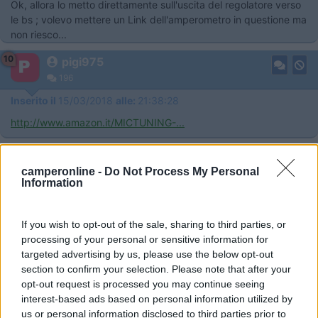
Ok, allora lo metto direttamente sull'uscita del regolatore verso
le bs ; volevo mettere un Link dell'amperometro in questione ma
non riesco...
10
pigi975
196
Inserito il
15/03/2018
alle:
21:38:28
http://www.amazon.it/MICTUNING-...
10
pigi975
camperonline -
Do Not Process My Personal
196
Information
Inserito il
15/03/2018
alle:
22:06:48
http://www.amazon.it/MICTUNING-...
If you wish to opt-out of the sale, sharing to third parties, or
processing of your personal or sensitive information for
targeted advertising by us, please use the below opt-out
section to confirm your selection. Please note that after your
opt-out request is processed you may continue seeing
interest-based ads based on personal information utilized by
us or personal information disclosed to third parties prior to