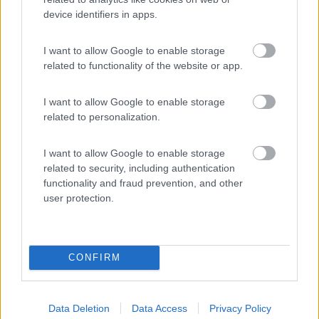
con le nuvole qualcosa deve produrre , prova ad accendere un
device identifiers in apps.
carico almeno 20-30 Watt se non leggi corrente prodotta dal
pannello c'è qualcosa che non va.
I want to allow Google to enable storage
10
pigi975
related to functionality of the website or app.
196
Inserito il
17/03/2018
alle:
11:14:24
I want to allow Google to enable storage
Grazie ragazzi, devo verificare i collegamenti cmq sono sicuro
related to personalization.
che lo shunt è collegato sul meno in serie al carico che in questo
caso è la bs sull'uscita del regolatore che va alla bs
I want to allow Google to enable storage
17
errunc
related to security, including authentication
5109
functionality and fraud prevention, and other
user protection.
Inserito il
06/04/2018
alle:
21:47:51
Riuscite a monitorare la corrente entrante (pannello,cb) e quella
consumata?
10
27552
CONFIRM
914
Inserito il
07/04/2018
alle:
06:24:24
Data Deletion
Data Access
Privacy Policy