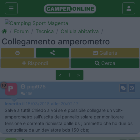
Forum
Tecnica
Cellula abitativa
Collegamento amperometro
Galleria
Rispondi
Cerca
<
1
>
10
pigi975
196
Inserito il
15/03/2018
alle:
20:02:17
Salve a tutti! Chiedo a voi se è possibile collegare un volt-
amperometro sull'uscita del pannello solare per monitorare
tensione e corrente richiesta dalle bs ; premetto che ho due bs
controllate da un deviatore bds 150 cbe;