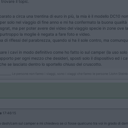
rovare il topic.
rato a circa una trentina di euro in più, la mia è il modello DC10 n
mper solo nel viaggio di fine anno e mi ha confermato la buona qualità
-sgrat, ma per poter avere dei video del viaggio specie in zone ove la
purtroppo la moglie è negata a fare foto e video.
di riflessi del parabrezza, quando si ha il sole contro, ma comunque
re i cavi in modo definitivo come ho fatto io sul camper (la uso solo 
pporto per ogni mezzo che desideri, sposti solo il dispositivo ed i ca
e se lasciato dentro lo sportello chiuso del cruscotto.
_________ Le persone non fanno i viaggi, sono i viaggi che fanno le persone (John Stein
le
17:46:15
una dash/cam sul camper e mi chiedevo se ci fosse qualcuno tra voi in grado di dar