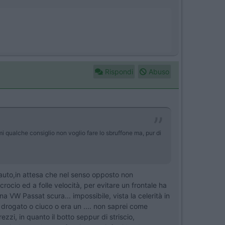
Rispondi
Abuso
mi qualche consiglio non voglio fare lo sbruffone ma, pur di
 auto,in attesa che nel senso opposto non
ocio ed a folle velocità, per evitare un frontale ha
a VW Passat scura... impossibile, vista la celerità in
 drogato o ciuco o era un .... non saprei come
ezzi, in quanto il botto seppur di striscio,