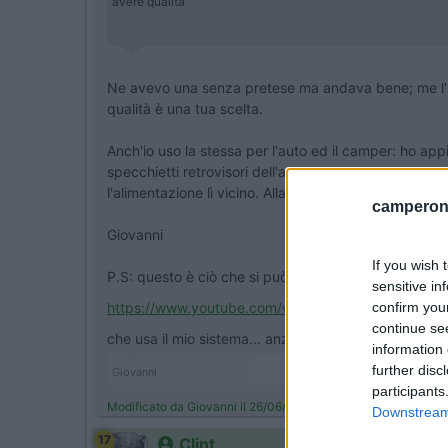
avere qualità
Ne avevo una senza pretese ma andava bene; me l'han
qualità è una tua scelta.
Anch'io uso la stessa per l'auto ed il camper: ho appi
specchietti retrovisori dell'auto e camper ho appic
l'alimentazione lì vicino. Alla bisogna, collego il fil
camperonl
Giovanni
If you wish 
P.S: questo è ciò che si può registrare... è success
sensitive in
confirm you
https://www.youtube.com/watch?v...
continue se
che usa il mio sistema... anzi, onestamente, io uso il 
information 
further disc
Giovanni
participants
Modificato da Giovanni il 26/06/2018 alle 19:48:20
Downstream 
17
Clint