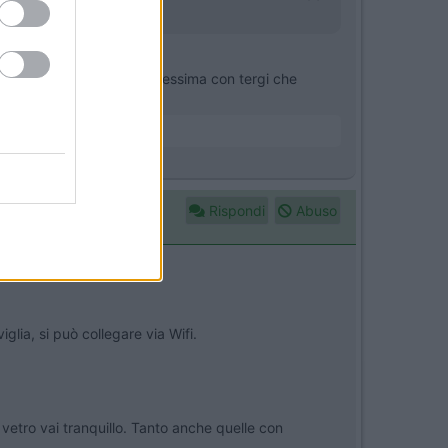
la mia dashcam, giornata pessima con tergi che
beck)
Rispondi
Abuso
lia, si può collegare via Wifi.
vetro vai tranquillo. Tanto anche quelle con