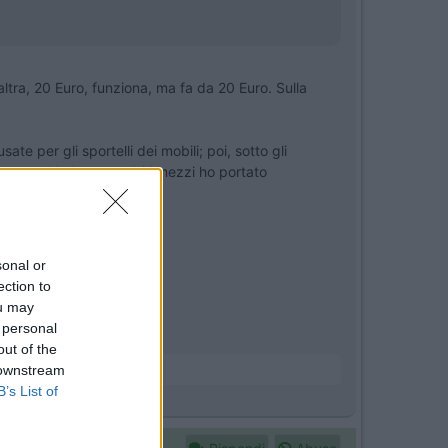
ra, 20 Euro, funziona, ma fa da 20 Euro. Sulla
te per gli sportelli dei mobili; poi, sotto gli
gato ad L. In entrambi i mezzi ho portato
ssimo.
sonal or
ection to
ou may
 personal
out of the
 downstream
B’s List of