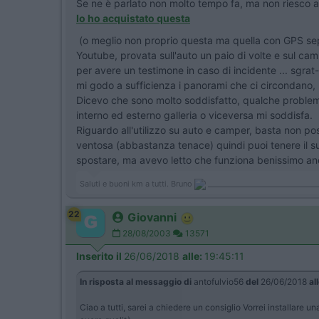
Se ne è parlato non molto tempo fa, ma non riesco a t
Io ho acquistato questa
(o meglio non proprio questa ma quella con GPS sepa
Youtube, provata sull'auto un paio di volte e sul ca
per avere un testimone in caso di incidente ... sgrat
mi godo a sufficienza i panorami che ci circondano, 
Dicevo che sono molto soddisfatto, qualche problema 
interno ed esterno galleria o viceversa mi soddisfa.
Riguardo all'utilizzo su auto e camper, basta non posa
ventosa (abbastanza tenace) quindi puoi tenere il su
spostare, ma avevo letto che funziona benissimo anch
Saluti e buoni km a tutti. Bruno
______________________________
22
Giovanni
28/08/2003
13571
Inserito il
26/06/2018
alle:
19:45:11
In risposta al messaggio di
antofulvio56
del
26/06/2018
al
Ciao a tutti, sarei a chiedere un consiglio Vorrei installare 