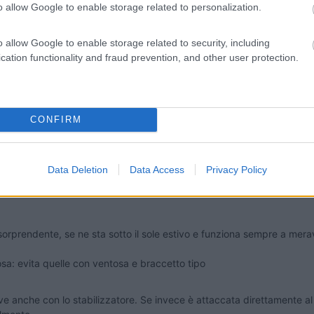
o allow Google to enable storage related to personalization.
ato non lo vedo più su Amazon.
o allow Google to enable storage related to security, including
mente Clint ha linkato, puoi vedere uno spezzone del video fatto con 
cation functionality and fraud prevention, and other user protection.
to anche conto che con Youtube la qualità scade un po')
_________ Le persone non fanno i viaggi, sono i viaggi che fanno le persone (John Stein
CONFIRM
Data Deletion
Data Access
Privacy Policy
rprendente, se ne sta sotto il sole estivo e funziona sempre a meravig
 cosa: evita quelle con ventosa e braccetto tipo
 anche con lo stabilizzatore. Se invece è attaccata direttamente al 