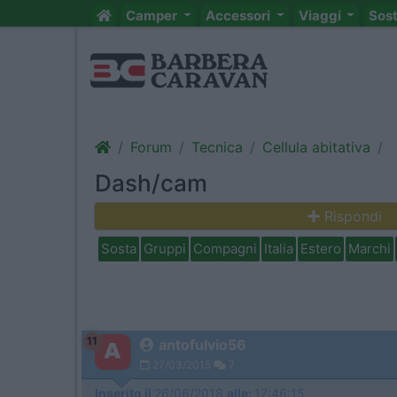
Camper
Accessori
Viaggi
Sos
Forum
Tecnica
Cellula abitativa
Dash/cam
Rispondi
Sosta
Gruppi
Compagni
Italia
Estero
Marchi
11
antofulvio56
27/03/2015
7
Inserito il
26/06/2018
alle:
17:46:15