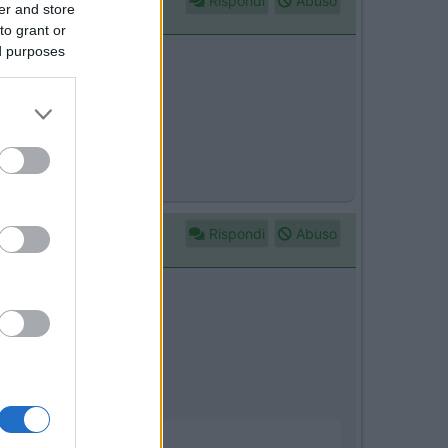
Rispondi
Abuso
er and store
to grant or
ed purposes
Rispondi
Abuso