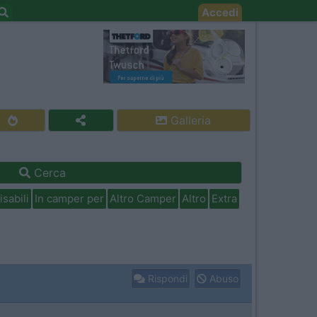
Accedi
Galleria
Cerca
isabili
In camper per
Altro Camper
Altro
Extra
Rispondi
Abuso