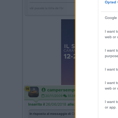
___________________________________
Opted 
vâr pussée la tòlla de l'òr
Google 
I want t
web or d
I want t
purpose
I want 
I want t
web or d
16
campersempre
20/11/2009
5538
I want t
Inserito il
26/06/2018
alle:
22:55:33
or app.
In risposta al messaggio di
Clint
del
26/06/2018
alle
19:54: