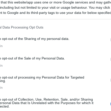
 that this website/app uses one or more Google services and may gath
including but not limited to your visit or usage behaviour. You may click 
 to Google and its third-party tags to use your data for below specifi
ogle consent section.
l Data Processing Opt Outs
o opt-out of the Sharing of my personal data.
In
o opt-out of the Sale of my Personal Data.
In
o molto bene
to opt-out of processing my Personal Data for Targeted
ing.
 esempio
In
o opt-out of Collection, Use, Retention, Sale, and/or Sharing
presso per evitare che te-la-inculate
ersonal Data that Is Unrelated with the Purposes for which it
lected.