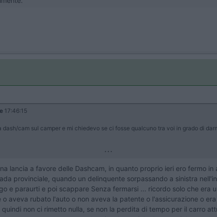
ilmente.
le
17:46:15
una dash/cam sul camper e mi chiedevo se ci fosse qualcuno tra voi in grado di dar
...
una lancia a favore delle Dashcam, in quanto proprio ieri ero fermo in
da provinciale, quando un delinquente sorpassando a sinistra nell'incr
o e paraurti e poi scappare Senza fermarsi ... ricordo solo che era un
e o aveva rubato l'auto o non aveva la patente o l'assicurazione o era
quindi non ci rimetto nulla, se non la perdita di tempo per il carro attr