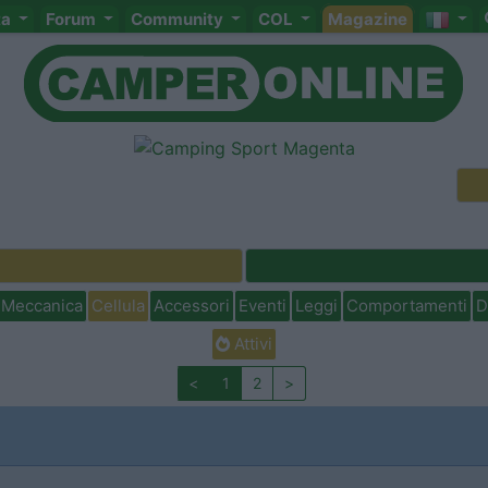
ta
Forum
Community
COL
Magazine
Meccanica
Cellula
Accessori
Eventi
Leggi
Comportamenti
D
Attivi
<
1
2
>