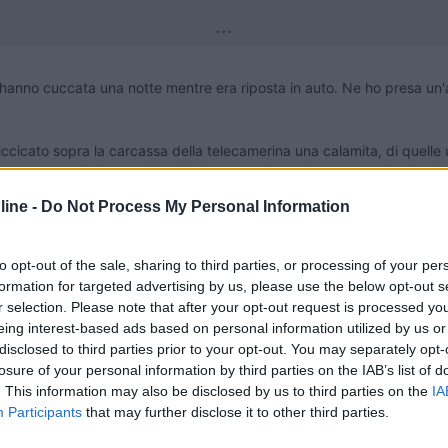
...
no cuccata una notte mentre era riposta in auto. Ne ho presa un'alt
ccicato sopra la carcassa della telecamerina una calamita, di quelle usa
cicato una rondella metallica di adeguata dimensione con un bordo pie
o di alimentazione e appendo la telecamerina tramite la calamita. Veloci
ine -
Do Not Process My Personal Information
to opt-out of the sale, sharing to third parties, or processing of your per
o ad un mio amico:
formation for targeted advertising by us, please use the below opt-out s
r selection. Please note that after your opt-out request is processed y
eing interest-based ads based on personal information utilized by us or
suo.
disclosed to third parties prior to your opt-out. You may separately opt-
losure of your personal information by third parties on the IAB’s list of
. This information may also be disclosed by us to third parties on the
IA
Participants
that may further disclose it to other third parties.