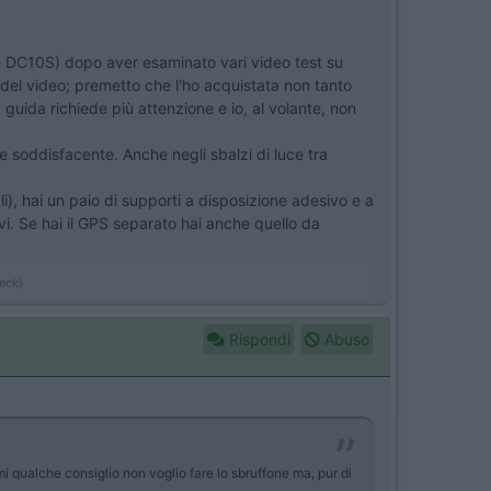
on DC10S) dopo aver esaminato vari video test su
 del video; premetto che l'ho acquistata non tanto
 guida richiede più attenzione e io, al volante, non
 soddisfacente. Anche negli sbalzi di luce tra
li), hai un paio di supporti a disposizione adesivo e a
vi. Se hai il GPS separato hai anche quello da
beck)
Rispondi
Abuso
mi qualche consiglio non voglio fare lo sbruffone ma, pur di