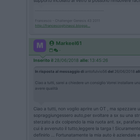
supporto incollato al vetro si possono rimuovere fac
--------------------------------------------
Francesco - Challenger Genesis 43 2011
http://francescoghinassi.blogsp...
Markeel61
-
Inserito il
28/06/2018
alle:
13:45:26
In risposta al messaggio di
antofulvio56
del
26/06/2018
al
Ciao a tutti, sarei a chiedere un consiglio Vorrei installare 
avere qualità
Ciao a tutti, non voglio aprire un OT , ma spezzare 
sopraggiungessero auto,per svoltare a sx su una stra
sterzato a dx colpendo la mia ruota ant. sx, parafang
cui è avvenuto il tutto,leggere la targa ! Sicurament
definirlo ... Fortunatamente la mia auto è aziendale e 