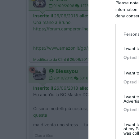
Please note
01/09/2008
12787
information 
Inserito il
26/06/2018
alle:
19:54:18
deny consent
Una mano a Bruno:
in below Go
https://forum.camperonline.it/t...
Persona
https://www.amazon.it/gp/produc...
I want t
Opted 
Modificato da Clint il 26/06/2018 alle 19:54:55
10
Blessyou
I want t
28/10/2015
5016
Opted 
Inserito il
26/06/2018
alle:
21:04:51
Ho anch’io la BC Master DC10 sul Camper e mi trov
I want 
Advertis
Ci sono modelli più costosi, che registrano in 4K ad
Opted 
questa
I want t
ma diventa uno stress … tutte le volte portarsela ap
of my P
was col
Ciao a tücc