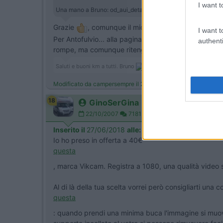
I want t
Una mano a Bruno: od_aui_detailpages00?ie=UTF8&psc=1
Grazie
, comunque il mio modello con GPS separ
I want t
Per Antofulvio... alla pagina 9 del topic che gentil
authenti
rompe, ma comunque ritengo di qualità ottima (tenu
Saluti e buoni km a tutti. Bruno
______________________________
Modificato da campersempre il 26/06/2018 alle 23:09:08
18
GinoSerGina
22/10/2007
7181
Inserito il
27/06/2018
alle:
14:36:14
Io ho preso in offerta a 40€
questa
, marca Vikcam. Registra a 1080, una qualità video so
Al di là della tua scelta vorrei però consigliarti una
questa
: quando prendi una minima buca l'immagine si muove