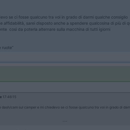
evo se ci fosse qualcuno tra voi in grado di darmi qualche consiglio
e affidabilità, sarei disposto anche a spendere qualcosina di più di qu
ente così da poterla alternare sulla macchina di tutti igiorni
e ruote”
le
17:46:15
una dash/cam sul camper e mi chiedevo se ci fosse qualcuno tra voi in grado di dar
...