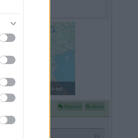
Next
in camper: il piccolo sentiero
Rispondi
Abuso