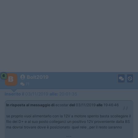
6
Bolt2019
71
Inserito il
03/11/2019
alle:
20:01:35
In risposta al messaggio di
ecostar
del
03/11/2019
alle
19:46:46
se proprio vuoi alimentarlo con la 12V a motore spento basta scollegare il
filo del D+ e al suo posto collegarci un positivo 12V proveniente dalla BS
ma dovrai trovare dove è posizionato quel rele , per il resto saranno
...