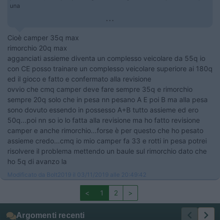
una
...
Cioè camper 35q max
rimorchio 20q max
agganciati assieme diventa un complesso veicolare da 55q io
con CE posso trainare un complesso veicolare superiore ai 180q
ed il gioco e fatto e confermato alla revisione
ovvio che cmq camper deve fare sempre 35q e rimorchio
sempre 20q solo che in pesa nn pesano A E poi B ma alla pesa
sono dovuto essendo in possesso A+B tutto assieme ed ero
50q...poi nn so io lo fatta alla revisione ma ho fatto revisione
camper e anche rimorchio...forse è per questo che ho pesato
assieme credo...cmq io mio camper fa 33 e rotti in pesa potrei
risolvere il problema mettendo un baule sul rimorchio dato che
ho 5q di avanzo la
Modificato da Bolt2019 il 03/11/2019 alle 20:49:42
<
1
2
>
Argomenti recenti