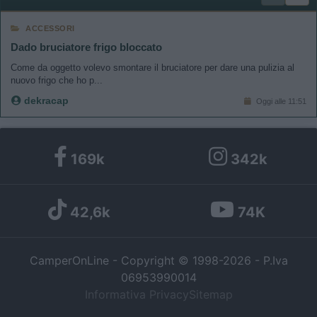
ACCESSORI
Dado bruciatore frigo bloccato
Come da oggetto volevo smontare il bruciatore per dare una pulizia al
nuovo frigo che ho p...
dekracap
Oggi alle 11:51
169k
342k
42,6k
74K
CamperOnLine - Copyright © 1998-2026 - P.Iva
06953990014
Informativa Privacy
Sitemap