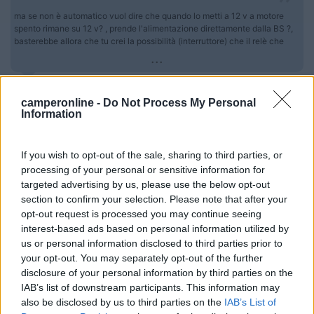
ma se non è automatico vuol dire che quando lo metti a 12 v a motore
spento rimane su 12 v? , prende l'alimentazione direttamente dalla BS ?,
basterebbe allora che tu crei la possibilità (interruttore) che il relè che
...
Si ho i pannelli e comunque e manuale cioe per farlo andare a
12 ce un interruttore a 220 uguale a gas uguale se e a 12
camperonline -
Do Not Process My Personal
Information
quando spengo il motore si spegne anche il frigo e questo mi
sta sul c...o più delle tasse da pagare nn lo sopporto mi viene
caldo a pensarci e devo assolutamente cambiare o butto il frigo
If you wish to opt-out of the sale, sharing to third parties, or
e ne prendo uno che faccia come dico io a costo ci pagarlo
processing of your personal or sensitive information for
dieci mila euro
targeted advertising by us, please use the below opt-out
section to confirm your selection. Please note that after your
17
kilo
opt-out request is processed you may continue seeing
293
interest-based ads based on personal information utilized by
Inserito il
03/11/2019
alle:
17:34:31
us or personal information disclosed to third parties prior to
Bolt2019 fai prima a cambiare il camper
, se non prendo una
your opt-out. You may separately opt-out of the further
cantonata il tuo modello ha minimo 17 anni se non di più
disclosure of your personal information by third parties on the
IAB’s list of downstream participants. This information may
also be disclosed by us to third parties on the
IAB’s List of
poi non in****arti, troverai di sicuro qualcuno che ti prospetta la