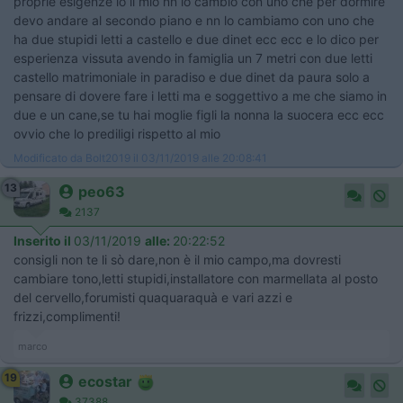
proprie esigenze io il mio nn lo cambio con uno che per dormire
devo andare al secondo piano e nn lo cambiamo con uno che
ha due stupidi letti a castello e due dinet ecc ecc e lo dico per
esperienza vissuta avendo in famiglia un 7 metri con due letti
castello matrimoniale in paradiso e due dinet da paura solo a
pensare di dovere fare i letti ma e soggettivo a me che siamo in
due e un cane,se tu hai moglie figli la nonna la suocera ecc ecc
ovvio che lo prediligi rispetto al mio
Modificato da Bolt2019 il 03/11/2019 alle 20:08:41
13
peo63
2137
Inserito il
03/11/2019
alle:
20:22:52
consigli non te li sò dare,non è il mio campo,ma dovresti
cambiare tono,letti stupidi,installatore con marmellata al posto
del cervello,forumisti quaquaraquà e vari azzi e
frizzi,complimenti!
marco
19
ecostar
37388