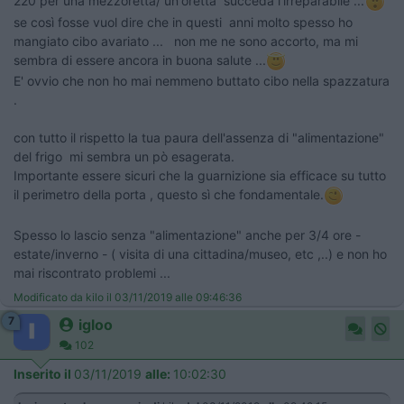
220 per una mezzoretta/ un'oretta succeda l'irreparabile ...
se così fosse vuol dire che in questi anni molto spesso ho
mangiato cibo avariato ... non me ne sono accorto, ma mi
sembra di essere ancora in buona salute ...
E' ovvio che non ho mai nemmeno buttato cibo nella spazzatura
.
con tutto il rispetto la tua paura dell'assenza di "alimentazione"
del frigo mi sembra un pò esagerata.
Importante essere sicuri che la guarnizione sia efficace su tutto
il perimetro della porta , questo sì che fondamentale.
Spesso lo lascio senza "alimentazione" anche per 3/4 ore -
estate/inverno - ( visita di una cittadina/museo, etc ,..) e non ho
mai riscontrato problemi ...
Modificato da kilo il 03/11/2019 alle 09:46:36
7
igloo
102
Inserito il
03/11/2019
alle:
10:02:30