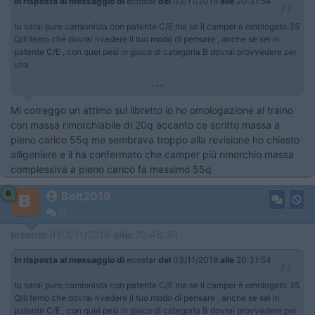
In risposta al messaggio di
ecostar
del
03/11/2019
alle
20:31:54
tu sarai pure camionista con patente C/E ma se il camper è omologato 35
Q/li temo che dovrai rivedere il tuo modo di pensare , anche se sei in
patente C/E , con quei pesi in gioco di categoria B dovrai provvedere per
una
...
Mi correggo un attimo sul libretto io ho omologazione al traino
con massa rimorchiabile di 20q accanto ce scritto massa a
pieno carico 55q me sembrava troppo alla revisione ho chiesto
alligeniere e il ha confermato che camper più rimorchio massa
complessiva a pieno carico fa massimo 55q
6
Bolt2019
71
Inserito il
03/11/2019
alle:
20:46:30
In risposta al messaggio di
ecostar
del
03/11/2019
alle
20:31:54
tu sarai pure camionista con patente C/E ma se il camper è omologato 35
Q/li temo che dovrai rivedere il tuo modo di pensare , anche se sei in
patente C/E , con quei pesi in gioco di categoria B dovrai provvedere per