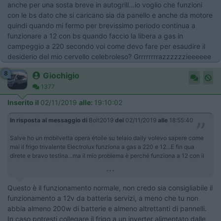
anche per una sosta breve in autogrill...io voglio che funzioni
con le bs dato che si caricano sia da panello e anche da motore
quindi quando mi fermo per brevissimo periodo continua a
funzionare a 12 con bs quando faccio la libera a gas in
campeggio a 220 secondo voi come devo fare per esaudire il
desiderio del mio cervello celebroleso? Grrrrrrrrazzzzzzieeeeee
8
Giochigio
1377
Inserito il
02/11/2019
alle:
19:10:02
In risposta al messaggio di
Bolt2019
del
02/11/2019
alle
18:55:40
Salve ho un mobilvetta opera étoile su telaio daily volevo sapere come
mai il frigo trivalente Electrolux funziona a gas a 220 e 12...E fin qua
direte e bravo testina...ma il mio problema è perché funziona a 12 con il
...
Questo è il funzionamento normale, non credo sia consigliabile il
funzionamento a 12v da batteria servizi, a meno che tu non
abbia almeno 200w di batterie e almeno altrettanti di pannelli.
In caso potresti collegare il frigo a un inverter alimentato dalle