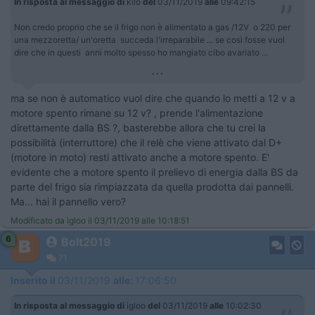
In risposta al messaggio di
kilo
del
03/11/2019
alle
09:42:15
Non credo proprio che se il frigo non è alimentato a gas /12V o 220 per
una mezzoretta/ un'oretta succeda l'irreparabile ... se così fosse vuol
dire che in questi anni molto spesso ho mangiato cibo avariato ...
...
ma se non è automatico vuol dire che quando lo metti a 12 v a
motore spento rimane su 12 v? , prende l'alimentazione
direttamente dalla BS ?, basterebbe allora che tu crei la
possibilità (interruttore) che il relè che viene attivato dal D+
(motore in moto) resti attivato anche a motore spento. E'
evidente che a motore spento il prelievo di energia dalla BS da
parte del frigo sia rimpiazzata da quella prodotta dai pannelli.
Ma... hai il pannello vero?
Modificato da igloo il 03/11/2019 alle 10:18:51
6
Bolt2019
71
Inserito il
03/11/2019
alle:
17:06:50
In risposta al messaggio di
igloo
del
03/11/2019
alle
10:02:30