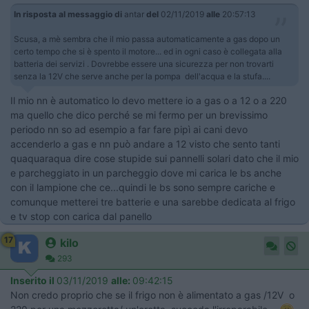
In risposta al messaggio di
antar
del
02/11/2019
alle
20:57:13
Scusa, a mè sembra che il mio passa automaticamente a gas dopo un
certo tempo che si è spento il motore... ed in ogni caso è collegata alla
batteria dei servizi . Dovrebbe essere una sicurezza per non trovarti
senza la 12V che serve anche per la pompa dell'acqua e la stufa....
Il mio nn è automatico lo devo mettere io a gas o a 12 o a 220
ma quello che dico perché se mi fermo per un brevissimo
periodo nn so ad esempio a far fare pipì ai cani devo
accenderlo a gas e nn può andare a 12 visto che sento tanti
quaquaraqua dire cose stupide sui pannelli solari dato che il mio
e parcheggiato in un parcheggio dove mi carica le bs anche
con il lampione che ce...quindi le bs sono sempre cariche e
comunque metterei tre batterie e una sarebbe dedicata al frigo
e tv stop con carica dal panello
17
kilo
293
Inserito il
03/11/2019
alle:
09:42:15
Non credo proprio che se il frigo non è alimentato a gas /12V o