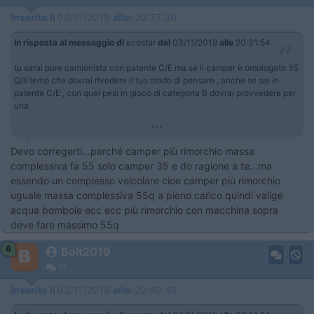
Inserito il
03/11/2019
alle:
20:37:30
In risposta al messaggio di
ecostar
del
03/11/2019
alle
20:31:54
tu sarai pure camionista con patente C/E ma se il camper è omologato 35
Q/li temo che dovrai rivedere il tuo modo di pensare , anche se sei in
patente C/E , con quei pesi in gioco di categoria B dovrai provvedere per
una
...
Devo corregerti...perché camper più rimorchio massa
complessiva fa 55 solo camper 35 e do ragione a te...ma
essendo un complesso veicolare cioe camper più rimorchio
uguale massa complessiva 55q a pieno carico quindi valige
acqua bombole ecc ecc più rimorchio con macchina sopra
deve fare massimo 55q
6
Bolt2019
71
Inserito il
03/11/2019
alle:
20:40:49