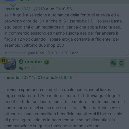
Inserito il
02/11/2019
alle:
20:10:56
se il frigo è a selezione automatica della fonte di energia ed è
provvisto oltre del D+ anche di S+ (sarebbe il D+ solare) basta
equipaggiarsi di un regolatore di carica che abbia l'uscita aes,
in commercio esistono ed hanno l'uscita aes per far andare il
frigo a 12 volt quando il solare eroga corrente sufficiente. per
esempio voltronic duo mpp 250
Modificato da igloo il 02/11/2019 alle 20:21:22
19
ecostar
37388
Inserito il
02/11/2019
alle:
20:56:48
mi viene spontaneo chiederti in quale occosione utilizzerai il
frigo con la fonte 12V e motore spento ? , tuttavia quel frigo è
possibile farlo funzionare con la bs e motore spento ma andresti
controcorrente nel senso che stresserai la/le le batterie senza
ottenere alcuna comodità o beneficio ma otterrai il forte rischio
di prosciugare la/le bs in poco tempo e se poi dimentichi la
commutazione su quella funzione saranno azzi tuoi