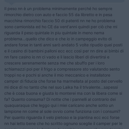
Il peso nn è un problema minimamente perché ho sempre
rimorchio dietro con auto e faccio 55 da libretto e in pesa
macchina rimorchio faccio 50 di patenti nn ne ho problema
sono camionista ed ho CE da vent'anni quindi per ciò che mi
riguarda il peso quintale in piu quintale in meno nema
problema...quello che dico e che io in campeggio evito di
andare forse in tanti anni sarò andato 5 volte ripudio quei posti
e il casino di bambini palloni ecc ecc così per nn dire ai bimbi di
nn fare casino io nn ci vado e li lascio liberi di divertirsi e
crescere serenamente senza me che sbuffo per i loro
schiamazzi poi per il frigo a compressore sto valutando sento
troppi no e pochi si anche il mio meccanico e installatore
camper di fiducia che forse ha marmellata al posto del cervello
mi dice di no tanto che nel suo Laika ha il trivalente...sapessi
che è cosa buona e giusta lo monterei ma con la libera come si
fa? Quanto consuma? Di notte che i pannelli al contrario dei
quaquaraqua che leggo qui i miei caricano anche sotto un
lampione nn come al sole ovvio come funziona con i consumi?
Per quanto riguarda il velo pietoso e la piantina ecc ecc forse
nn hai letto bene che ho scritto ognuno sceglie il camper per le