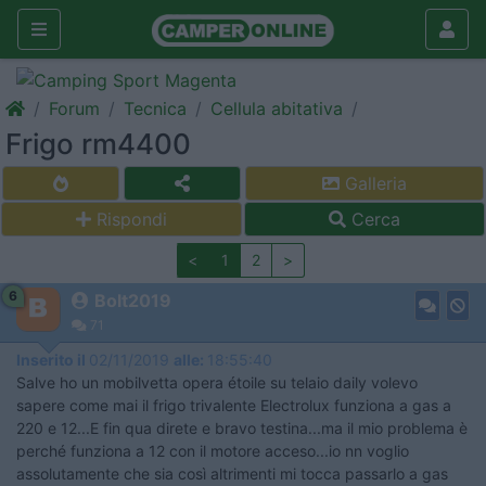
Forum
Tecnica
Cellula abitativa
Frigo rm4400
Galleria
Rispondi
Cerca
<
1
2
>
6
Bolt2019
71
Inserito il
02/11/2019
alle:
18:55:40
Salve ho un mobilvetta opera étoile su telaio daily volevo
sapere come mai il frigo trivalente Electrolux funziona a gas a
220 e 12...E fin qua direte e bravo testina...ma il mio problema è
perché funziona a 12 con il motore acceso...io nn voglio
assolutamente che sia così altrimenti mi tocca passarlo a gas