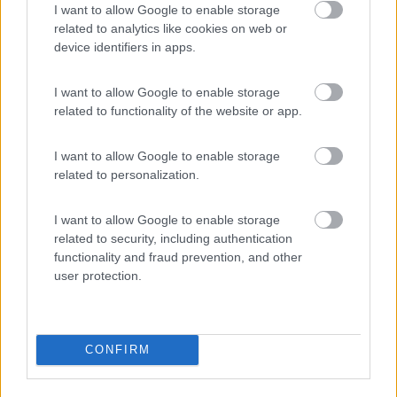
cerca di proseguire attraverso questo forum , tra l'altro avrai
I want to allow Google to enable storage
anche ulteriori possibilità di ascoltare consigli e suggerimenti da
related to analytics like cookies on web or
altri utenti
device identifiers in apps.
per il momento ti dico solo che l'elettrodo di rilevazione fiamma
I want to allow Google to enable storage
sopra alla fiammella se girato nel verso giusto a contatto con la
related to functionality of the website or app.
fiammella la punta dello stesso elettrodo deve diventare rosso
ciliegia , il resto alla prossima puntata di questo 3D
I want to allow Google to enable storage
mario
related to personalization.
Mario
I want to allow Google to enable storage
related to security, including authentication
SilverHaze
functionality and fraud prevention, and other
1048
user protection.
Inserito il
10/01/2024
alle:
16:12:11
Recupero questo topic avendo anche io il frigo in oggetto.
Seppur abbia la sua veneranda età devo dire che fa ancora il
CONFIRM
suo egregio lavoro riuscendo a raggiungere in cella in estate i
-17 e fino ai -25 in inverno.
Il mio frigo è montato posterioremente su un ecovip 4l che non