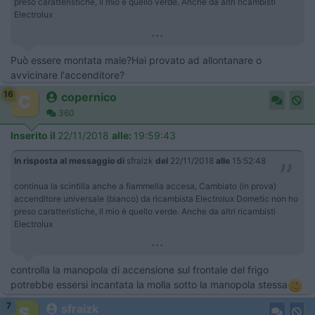
preso caratteristiche, il mio è quello verde. Anche da altri ricambisti
Electrolux
...
Può essere montata male?Hai provato ad allontanare o
avvicinare l'accenditore?
16
copernico
360
Inserito il
22/11/2018
alle:
19:59:43
In risposta al messaggio di
sfraizk
del
22/11/2018
alle
15:52:48
continua la scintilla anche a fiammella accesa, Cambiato (in prova)
accenditore universale (bianco) da ricambista Electrolux Dometic non ho
preso caratteristiche, il mio è quello verde. Anche da altri ricambisti
Electrolux
...
controlla la manopola di accensione sul frontale del frigo
potrebbe essersi incantata la molla sotto la manopola stessa
7
sfraizk