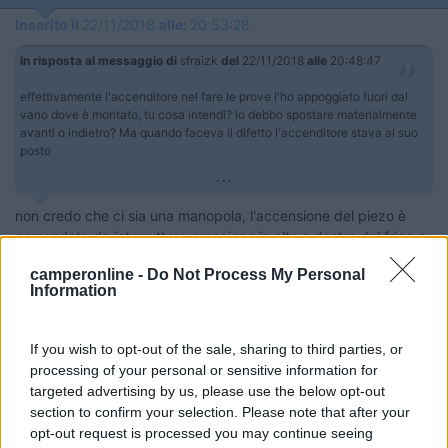
Inserito il
22/11/2018
alle:
20:53:28
In risposta al messaggio di
sfraizk
del
22/11/2018
alle
20:48:47
effettivamente l'accenditore nel fare le prove l'ho appoggiato fuori dal
vano dove è montato, tu cosa intendi? lo debbo spostare materialmente
avanti o indietro? Ma quando faceva il difetto l'accenditore stava al suo
posto
...
non credo che ci sia una manopola, l'accensione del piezo è
comandata da interruttore arancione in alto a destra del frigo a
fianco del termostato del gas. Grazie dell'interessamento, spero
camperonline -
Do Not Process My Personal
di risolvere con il Vs. prezioso aiuto. Ciao
Information
sfraizk
If you wish to opt-out of the sale, sharing to third parties, or
processing of your personal or sensitive information for
targeted advertising by us, please use the below opt-out
section to confirm your selection. Please note that after your
opt-out request is processed you may continue seeing