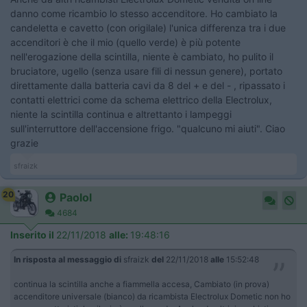
danno come ricambio lo stesso accenditore. Ho cambiato la
candeletta e cavetto (con origilale) l'unica differenza tra i due
accenditori è che il mio (quello verde) è più potente
nell'erogazione della scintilla, niente è cambiato, ho pulito il
bruciatore, ugello (senza usare fili di nessun genere), portato
direttamente dalla batteria cavi da 8 del + e del - , ripassato i
contatti elettrici come da schema elettrico della Electrolux,
niente la scintilla continua e altrettanto i lampeggi
sull'interruttore dell'accensione frigo. "qualcuno mi aiuti". Ciao
grazie
sfraizk
20
Paolol
4684
Inserito il
22/11/2018
alle:
19:48:16
In risposta al messaggio di
sfraizk
del
22/11/2018
alle
15:52:48
continua la scintilla anche a fiammella accesa, Cambiato (in prova)
accenditore universale (bianco) da ricambista Electrolux Dometic non ho