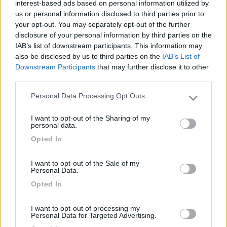
interest-based ads based on personal information utilized by
us or personal information disclosed to third parties prior to
your opt-out. You may separately opt-out of the further
disclosure of your personal information by third parties on the
IAB’s list of downstream participants. This information may
also be disclosed by us to third parties on the
IAB’s List of
Downstream Participants
that may further disclose it to other
third parties.
19
ecostar
37389
Personal Data Processing Opt Outs
Please note that this website/app uses one or more Google
Inserito il
22/11/2018
alle:
21:41:24
services and may gather and store information including but
I want to opt-out of the Sharing of my
ho letto la tua mail ma essendo ricoverato per il solito controllo
not limited to your visit or usage behaviour. You may click to
personal data.
annuale sto usando un notebook e con questo pc stranamente
grant or deny consent to Google and its third-party tags to
Opted In
la posta riesco solo a riceverla ma non a inviarla e ti rispondo
use your data for below specified purposes in below Google
dal forum
consent section.
I want to opt-out of the Sale of my
Personal Data.
controlla bene che l'elettrodo di rilevazione fiamma sia ben
Opted In
lambito dalla punta della fiammella poi controlla il filo di massa
(negativo) collegato tra interruttore accenditore e valvola di
gestione gas , l'accenditore di ricambio che ti hanno dato anche
I want to opt-out of processing my
Personal Data for Targeted Advertising.
se con diverso colore va bene e l'anomalia non dipende da