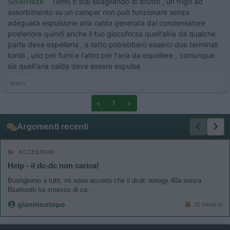
SilverHaze
Temo ti stai sbagliando di brutto , un frigo ad
assorbimento su un camper non può funzionare senza
adeguata espulsione aria calda generata dal condensatore
posteriore quindi anche il tuo giocoforza quell'alria da qualche
parte deve espellerla , a tetto potrebbero esserci due terminali
tondi , uno per fumi e l'altro per l'aria da espellere , comunque
sia quell'aria calda deve essere espulsa
Mario
<
1
>
Argomenti recenti
ACCESSORI
Help - il dc-dc non carica!
Buongiorno a tutti, mi sono accorto che il dcdc renogy 40a senza
Bluetooth ha smesso di ca...
gianninotopo
31 minuti fa