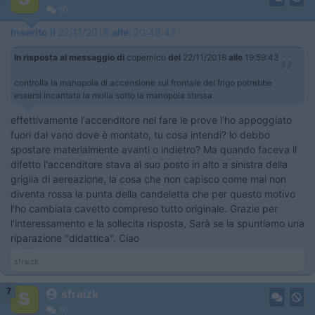
10
Inserito il
22/11/2018
alle:
20:48:47
In risposta al messaggio di
copernico
del
22/11/2018
alle
19:59:43
controlla la manopola di accensione sul frontale del frigo potrebbe
essersi incantata la molla sotto la manopola stessa
effettivamente l'accenditore nel fare le prove l'ho appoggiato
fuori dal vano dove è montato, tu cosa intendi? lo debbo
spostare materialmente avanti o indietro? Ma quando faceva il
difetto l'accenditore stava al suo posto in alto a sinistra della
griglia di aereazione, la cosa che non capisco come mai non
diventa rossa la punta della candeletta che per questo motivo
l'ho cambiata cavetto compreso tutto originale. Grazie per
l'interessamento e la sollecita risposta, Sarà se la spuntiamo una
riparazione "didattica". Ciao
sfraizk
7
sfraizk
10