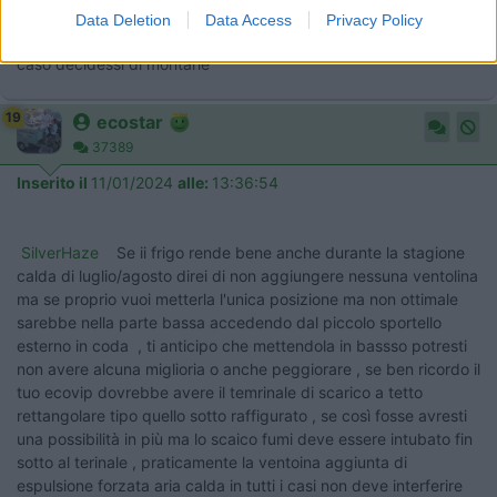
ha la griglia di ventilazione.
Data Deletion
Data Access
Privacy Policy
Mi chiedevo in questo caso dove posizionare le ventoline nel
caso decidessi di montarle
19
ecostar
37389
Inserito il
11/01/2024
alle:
13:36:54
SilverHaze
Se ii frigo rende bene anche durante la stagione
calda di luglio/agosto direi di non aggiungere nessuna ventolina
ma se proprio vuoi metterla l'unica posizione ma non ottimale
sarebbe nella parte bassa accedendo dal piccolo sportello
esterno in coda , ti anticipo che mettendola in bassso potresti
non avere alcuna miglioria o anche peggiorare , se ben ricordo il
tuo ecovip dovrebbe avere il temrinale di scarico a tetto
rettangolare tipo quello sotto raffigurato , se così fosse avresti
una possibilità in più ma lo scaico fumi deve essere intubato fin
sotto al terinale , praticamente la ventoina aggiunta di
espulsione forzata aria calda in tutti i casi non deve interferire