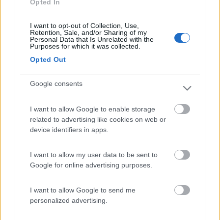
quello
Opted In
il sistema non rileva la fiamma causa elettrodo di rilevazione mal
I want to opt-out of Collection, Use,
posizionato oppure qualche problema sulla connessione o sullo
Retention, Sale, and/or Sharing of my
Personal Data that Is Unrelated with the
stesso interruttore , controlla anche che al variare della
Purposes for which it was collected.
manopola temperatura lato gas varia anche la consistenza della
Opted Out
fiammella , prova anche e invertire i fili che alimentano il
trasformatore di accensione
Google consents
lo spaccato del tuo frigo
I want to allow Google to enable storage
mario
related to advertising like cookies on web or
device identifiers in apps.
Mario
Modificato da ecostar il 22/11/2018 alle 21:51:27
I want to allow my user data to be sent to
19
ecostar
Google for online advertising purposes.
37389
Inserito il
23/11/2018
alle:
23:11:38
I want to allow Google to send me
ho letto le tue successive mail ma come ho specificato riesco a
personalized advertising.
leggerle ma purtroppo non mi è possibile rispondere , quindi