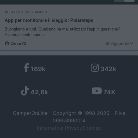
ALTRO SUI CAMPER
App per monitorare il viaggio: Polarsteps
Buongiorno a tutti. Qualcuno ha mai utilizzato l'app in questione?
Eventualmente cone vi...
Omar73
Oggi alle 09:38
169k
342k
42,6k
74K
CamperOnLine - Copyright © 1998-2026 - P.Iva
06953990014
Informativa Privacy
Sitemap