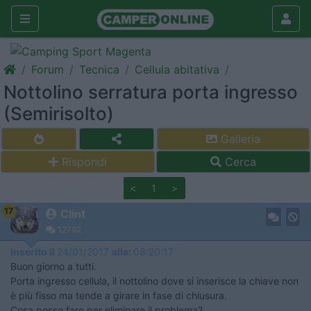
Forum
Tecnica
Cellula abitativa
Nottolino serratura porta ingresso
(Semirisolto)
Galleria
Rispondi
Cerca
<
1
>
17
Clint
12792
Inserito il
24/01/2017
alle:
08:20:17
Buon giorno a tutti.
Porta ingresso cellula, il nottolino dove si inserisce la chiave non
è più fisso ma tende a girare in fase di chiusura.
Cosa posso fare per eliminare il problema?