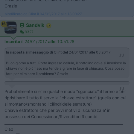
Grazie
Modificato da Clint il 04/02/2017 alle 18:09:27
16
Sandvik
9327
Inserito il
24/01/2017
alle:
10:51:28
In risposta al messaggio di
Clint
del
24/01/2017
alle
08:20:17
Buon giorno a tutti. Porta ingresso cellula, il nottolino dove si inserisce la
chiave non è più fisso ma tende a girare in fase di chiusura. Cosa posso
fare per eliminare il problema? Grazie
Probabilmente si e' in qualche modo "sganciato" il fermo e per
ripristinare il tutto ti serve la "chiave estrattore" (quella con cui
si montano/smontano i cilindridelle serrature)
Chiave estrattore che per ovvi motivi di sicurezza e' in
possesso dei Concessionari/Rivenditori Ricambi
__________________________________________________________________
Ciao