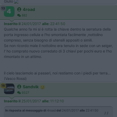
Giulio
13
4road
882
Inserito il
24/01/2017
alle:
22:41:50
Qualche anno fa mi si è rotta la chiave dentro la serratura della
porta ingresso cellula e l'ho smontata facilmente ,nottolino
compreso, senza bisogno di utensili appositi o simili.
Se non ricordo male il nottolino era tenuto in sede con un seiger,
l' ho comprato nuovo corredato di 3 chiavi per pochi euro e l'ho
rimontato in un attimo.
il cielo lasciamolo ai passeri, noi restiamo con i piedi per terra...
(Vasco Rossi)
16
Sandvik
9327
Inserito il
25/01/2017
alle:
11:12:10
In risposta al messaggio di
4road
del
24/01/2017
alle
22:41:50