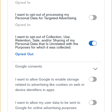
Opted In
17
Clint
12792
I want to opt-out of processing my
Personal Data for Targeted Advertising.
Inserito il
04/02/2017
alle:
18:13:10
Il problema più grosso era che non riuscivo a chiudere se non
Opted In
con molta difficolta, la chiusura di sicurezza della porta
dall'interno della cellula.
I want to opt-out of Collection, Use,
Retention, Sale, and/or Sharing of my
Oggi penso di essere riuscito a risolvere il grosso del problema,
Personal Data that Is Unrelated with the
oliando con apposito spray i leverismi interni della porta ,
Purposes for which it was collected.
Speriamo bene.......
Opted Out
Modificato da Clint il 05/02/2017 alle 15:38:07
17
Google consents
camperusc
1880
I want to allow Google to enable storage
Inserito il
05/02/2017
alle:
14:19:27
related to advertising like cookies on web or
anche io ho il nottolino rotto per una forzatura di tentato furto, e
device identifiers in apps.
mi hanno detto che debbo cambiare la serratura intera, credo
che mi vogliano spillare qualche centinaio di euro
I want to allow my user data to be sent to
13
4road
Google for online advertising purposes.
882