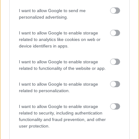
Inserito il
05/02/2017
alle:
21:17:29
I want to allow Google to send me
personalized advertising.
In risposta al messaggio di
camperusc
del
05/02/2017
alle
14:19:27
anche io ho il nottolino rotto per una forzatura di tentato furto, e mi hanno
I want to allow Google to enable storage
detto che debbo cambiare la serratura intera, credo che mi vogliano
related to analytics like cookies on web or
spillare qualche centinaio di euro
device identifiers in apps.
Dall' interno riesci a smontare tutto senza grosse difficoltà e a
I want to allow Google to enable storage
cambiare solo il nottolino. Poi magari c'è qualcos'altro di rotto,
related to functionality of the website or app.
ma comunque ti conviene provare prima di cambiare tutto.
I want to allow Google to enable storage
related to personalization.
il cielo lasciamolo ai passeri, noi restiamo con i piedi per terra...
(Vasco Rossi)
I want to allow Google to enable storage
10
davide01
related to security, including authentication
267
functionality and fraud prevention, and other
Inserito il
05/02/2017
alle:
21:28:22
user protection.
In risposta al messaggio di
camperusc
del
05/02/2017
alle
14:19:27