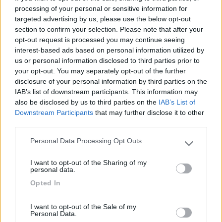
esterno si puo' intervenire solo con la chiave estrattore Il seeger ti ha
processing of your personal or sensitive information for
permesso di separare il cilindro dai codici e queste si puo' fare solo
targeted advertising by us, please use the below opt-out
dall'interno Ciao Giulio
section to confirm your selection. Please note that after your
opt-out request is processed you may continue seeing
interest-based ads based on personal information utilized by
Si dall'interno, eravamo chiusi fuori e allora ho fatto passare mio
us or personal information disclosed to third parties prior to
figlio dal gavone(ho i letti a castello in coda) che ha aperto la
your opt-out. You may separately opt-out of the further
porta.
disclosure of your personal information by third parties on the
il cielo lasciamolo ai passeri, noi restiamo con i piedi per terra...
IAB’s list of downstream participants. This information may
(Vasco Rossi)
also be disclosed by us to third parties on the
IAB’s List of
Downstream Participants
that may further disclose it to other
third parties.
Personal Data Processing Opt Outs
Please note that this website/app uses one or more Google
services and may gather and store information including but
I want to opt-out of the Sharing of my
not limited to your visit or usage behaviour. You may click to
personal data.
grant or deny consent to Google and its third-party tags to
Opted In
use your data for below specified purposes in below Google
consent section.
I want to opt-out of the Sale of my
Personal Data.