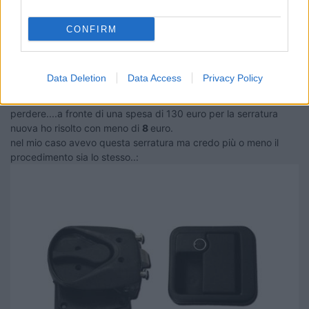
anche io ho il nottolino rotto per una forzatura di tentato furto, e mi hanno
CONFIRM
detto che debbo cambiare la serratura intera, credo che mi vogliano
spillare qualche centinaio di euro
Data Deletion
Data Access
Privacy Policy
Ho sostituito il cilindretto nel vecchio camper un paio d'anni fa...
Se il problema è solo il cilindretto della chiave lasciali
perdere....a fronte di una spesa di 130 euro per la serratura
nuova ho risolto con meno di
8
euro.
nel mio caso avevo questa serratura ma credo più o meno il
procedimento sia lo stesso..: