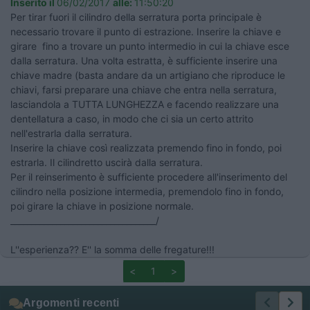
Inserito il
06/02/2017
alle:
11:50:20
Per tirar fuori il cilindro della serratura porta principale è
necessario trovare il punto di estrazione. Inserire la chiave e
girare fino a trovare un punto intermedio in cui la chiave esce
dalla serratura. Una volta estratta, è sufficiente inserire una
chiave madre (basta andare da un artigiano che riproduce le
chiavi, farsi preparare una chiave che entra nella serratura,
lasciandola a TUTTA LUNGHEZZA e facendo realizzare una
dentellatura a caso, in modo che ci sia un certo attrito
nell'estrarla dalla serratura.
Inserire la chiave così realizzata premendo fino in fondo, poi
estrarla. Il cilindretto uscirà dalla serratura.
Per il reinserimento è sufficiente procedere all'inserimento del
cilindro nella posizione intermedia, premendolo fino in fondo,
poi girare la chiave in posizione normale.
___________________________________/
L''esperienza?? E'' la somma delle fregature!!!
<
1
>
Argomenti recenti