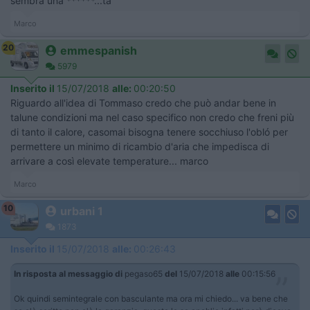
sembra una ******...ta
Marco
20
emmespanish
5979
Inserito il
15/07/2018
alle:
00:20:50
Riguardo all'idea di Tommaso credo che può andar bene in
talune condizioni ma nel caso specifico non credo che freni più
di tanto il calore, casomai bisogna tenere socchiuso l'obló per
permettere un minimo di ricambio d'aria che impedisca di
arrivare a così elevate temperature... marco
Marco
10
urbani 1
1873
Inserito il
15/07/2018
alle:
00:26:43
In risposta al messaggio di
pegaso65
del
15/07/2018
alle
00:15:56
Ok quindi semintegrale con basculante ma ora mi chiedo... va bene che