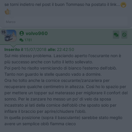
se torni indietro nel post il buon Tommaso ha postato il link...
Marco
15
volvo960
1781
Inserito il
15/07/2018
alle:
22:42:50
Sul mio stesso problema. Lasciando aperto l'oscurante non è
più successo anche con tutto il letto sollevato.
Poi però ho risolto verniciando di bianco l'esterno dell'oblò.
Tanto non guardo le stelle quando vado a dormire.
Ora ho tolto anche la cornice oscurante/zanzariera per
recuperare qualche centimetro in altezza. Così ho lo spazio per
per mettere un topper sul materasso per migliorare il confort del
sonno. Per le zanzare ho messo un po' di velo da sposa
incastrato ai lati della cornice dell'oblò che sposto solo per
infilare il braccio per aprire/chiudere l'oblò.
In quella posizione (sopra il basculante) sarebbe stato meglio
avere un semplice oblò fiamma cieco