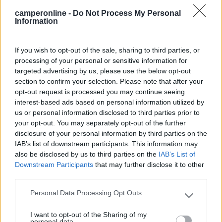
camperonline -
Do Not Process My Personal
No. Dicono di lasciarlo abbassato quando non si usa. Quando è fermo per
Information
qualche tempo. Non credo che nell'uso quotidiano il lasciare il letto
completamente alzato possa provocare danni. In particolare, nel mio
caso, il danno
If you wish to opt-out of the sale, sharing to third parties, or
...
processing of your personal or sensitive information for
targeted advertising by us, please use the below opt-out
Ciao, anch'io ho ricevuto questo consiglio per preservare la
section to confirm your selection. Please note that after your
molla.
opt-out request is processed you may continue seeing
Però nelle istruzioni, come è stato già segnalato, si avvisa
interest-based ads based on personal information utilized by
anche di non usare l'oscurante sotto al sole per non rovinare
us or personal information disclosed to third parties prior to
l'oblò.
your opt-out. You may separately opt-out of the further
19
IZ4DJI
disclosure of your personal information by third parties on the
IAB’s list of downstream participants. This information may
58914
also be disclosed by us to third parties on the
IAB’s List of
Inserito il
15/07/2018
alle:
11:35:56
Downstream Participants
that may further disclose it to other
third parties.
In risposta al messaggio di
pegaso65
del
15/07/2018
alle
00:20:50
Personal Data Processing Opt Outs
Riguardo all'idea di Tommaso credo che può andar bene in talune
Please note that this website/app uses one or more Google
condizioni ma nel caso specifico non credo che freni più di tanto il calore,
services and may gather and store information including but
casomai bisogna tenere socchiuso l'obló per permettere un minimo di
I want to opt-out of the Sharing of my
not limited to your visit or usage behaviour. You may click to
personal data.