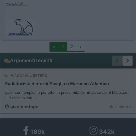
www.iz4dji.it
<
1
2
>
Argomenti recenti
VIAGGI ALL'ESTERO
Radiatorista dintorni Siviglia o Marocco Atlantico
Ciao, con tempismo perfetto, in prossimità dell'imbarco per il Marocco,
si è evidenziata u...
gianninotopo
49 minuti fa
169k
342k