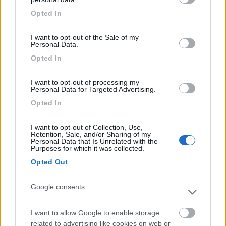
ricambio d'aria che impedisca di arrivare a così elevate temperature...
grant or deny consent to Google and its third-party tags to
marco
Opted In
use your data for below specified purposes in below Google
Ti assicuro che con la pellicola sopra, quella bianca compatta,
consent section.
I want to opt-out of the Sale of my
anche in pieno sole appoggiando la mano all interno dell oblo è
Personal Data.
perfettamente freddo.
Opted In
Quella traforata che ho messo neggli oblo piccoli , invece
elimina il calore al 75% cioè appena tiepido, ma ha il vantaggio
che si vede fuori e abbassa di poco la luminosità.
I want to opt-out of processing my
Personal Data for Targeted Advertising.
____________________________________
Opted In
Tommaso IZ4DJI
I want to opt-out of Collection, Use,
www.iz4dji.it
Retention, Sale, and/or Sharing of my
Personal Data that Is Unrelated with the
Purposes for which it was collected.
Opted Out
Google consents
19
IZ4DJI
58914
I want to allow Google to enable storage
related to advertising like cookies on web or