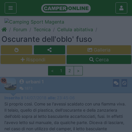
Forum
Tecnica
Cellula abitativa
Oscurante dell'oblo' fuso
Galleria
Rispondi
Cerca
<
1
2
>
10
urbani 1
1873
Inserito il
14/07/2018
alle:
23:45:06
Si proprio così. Come se l'avessi scaldato con una fiamma viva.
Il telaio, quello di plastica, dell'oscurante e della zanzariera
dell'oblò sopra al letto basculante accartocciati, fusi. In effetti
l'avevo letto sul manuale, da qualche parte. Diceva di lasciare,
nel caso di non utilizzo del camper, il letto basculante