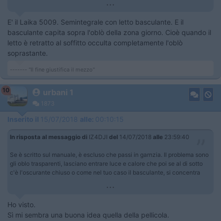
...
E' il Laika 5009. Semintegrale con letto basculante. E il
basculante capita sopra l'oblò della zona giorno. Cioè quando il
letto è retratto al soffitto occulta completamente l'oblò
soprastante.
------- "Il fine giustifica il mezzo"
10
urbani 1
1873
Inserito il
15/07/2018
alle:
00:10:15
In risposta al messaggio di
IZ4DJI
del
14/07/2018
alle
23:59:40
Se è scritto sul manuale, è escluso che passi in garnzia. Il problema sono
gli oblo trasparenti, lasciano entrare luce e calore che poi se al di sotto
c'è l'oscurante chiuso o come nel tuo caso il basculante, si concentra
...
Ho visto.
Sì mi sembra una buona idea quella della pellicola.