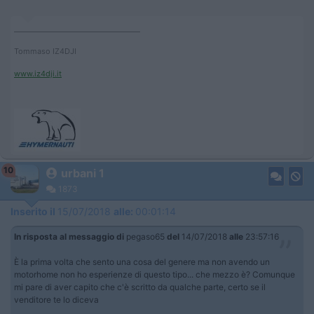
____________________________________
Tommaso IZ4DJI
www.iz4dji.it
10
urbani 1
1873
Inserito il
15/07/2018
alle:
00:01:14
In risposta al messaggio di
pegaso65
del
14/07/2018
alle
23:57:16
È la prima volta che sento una cosa del genere ma non avendo un
motorhome non ho esperienze di questo tipo... che mezzo è? Comunque
mi pare di aver capito che c'è scritto da qualche parte, certo se il
venditore te lo diceva