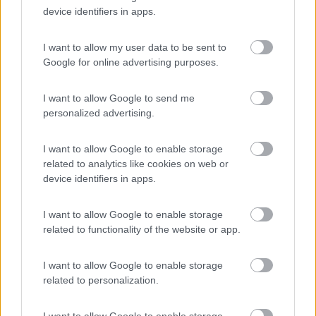
Inserito il
15/07/2018
alle:
11:40:38
device identifiers in apps.
In risposta al messaggio di
urbani 1
del
15/07/2018
alle
00:10:15
I want to allow my user data to be sent to
Ho visto. Sì mi sembra una buona idea quella della pellicola. In effetti
Google for online advertising purposes.
però temo, rendendo gli oblò non più trasparenti, di perdere luce
considerando che già così non ne ho tanta. Tieni presente che ho dovuto
rinunciare,
I want to allow Google to send me
...
personalized advertising.
La pellicola compatta che ho usato sul maxioblo riduce
I want to allow Google to enable storage
abbastanza la luminosità, ma in estate è solo vantaggio, cioè
related to analytics like cookies on web or
rende la luce insopportabile a una luce piacevole, come se si
device identifiers in apps.
fosse sotto a una grande plafoniera opalina. Però anche in
inverno passa luce a sufficenza per poterci vedere bene
(leggere un giornale) anche con tutte le finestre chiuse e solo la
I want to allow Google to enable storage
luce dall oblo.
related to functionality of the website or app.
La pellicola traforata che ho messo sugli oblo piccoli, invece
I want to allow Google to enable storage
permette di vedere fuori e riduce la luminosità molto poco, direi
related to personalization.
inavvertibile, ma riduce il calore del 75% cioè appena tiepido.