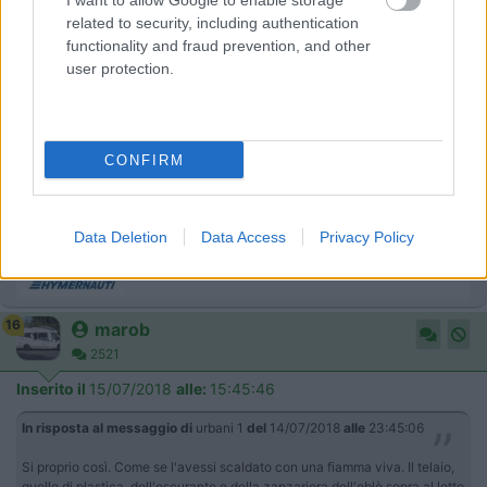
La cosa fondamentale è che la schermatura sia sempre
I want to allow Google to enable storage
ESTERNA agli oblo e mai interna che invece concentrerebbe il
related to security, including authentication
calore.
functionality and fraud prevention, and other
user protection.
____________________________________
Tommaso IZ4DJI
CONFIRM
www.iz4dji.it
Data Deletion
Data Access
Privacy Policy
16
marob
2521
Inserito il
15/07/2018
alle:
15:45:46
In risposta al messaggio di
urbani 1
del
14/07/2018
alle
23:45:06
Si proprio così. Come se l'avessi scaldato con una fiamma viva. Il telaio,
quello di plastica, dell'oscurante e della zanzariera dell'oblò sopra al letto