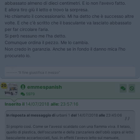
abbassato almeno di dieci centimetri. E io non l'avevo fatto.
E allora tiro giù il letto e trovo la sorpresa.
Ho chiamato il concessionario. Mi ha detto che è successo altre
volte. E che c'è scritto che il basculante va lasciato abbassato
per far circolare l'aria.
Si però nessuno me l'ha detto.
Comunque ordina il pezzo. Me lo cambia.
Non credo in garanzia. Anche se in fondo il danno mica l'ho
procurato io.
------- "Il fine giustifica il mezzo"
20
emmespanish
5979
Inserito il
14/07/2018
alle:
23:57:16
In risposta al messaggio di
urbani 1
del
14/07/2018
alle
23:45:06
Si proprio così. Come se l'avessi scaldato con una fiamma viva. Il telaio,
quello di plastica, dell'oscurante e della zanzariera dell'oblò sopra al letto
basculante accartocciati, fusi. In effetti l'avevo letto sul manuale,