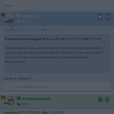
Marco
10
urbani 1
1873
Inserito il
15/07/2018
alle:
22:10:20
In risposta al messaggio di
pegaso65
del
15/07/2018
alle
21:35:40
l'ho ordinata, la voglio provare perchè, riflettendoci, ogni qualvolta mi
sono trovato al sole, ho sempre aperto l'oblò per far circolare un poco
d'aria, ma ho dovuto immediatamente richiudere gran parte
dell'oscurante
...
Dove si compra?
------- "Il fine giustifica il mezzo"
20
emmespanish
5979
Inserito il
15/07/2018
alle:
22:40:07