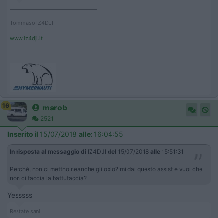
____________________________________
Tommaso IZ4DJI
www.iz4dji.it
16
marob
2521
Inserito il
15/07/2018
alle:
16:04:55
In risposta al messaggio di
IZ4DJI
del
15/07/2018
alle
15:51:31
Perchè, non ci mettno neanche gli oblo? mi dai questo assist e vuoi che
non ci faccia la battutaccia?
Yesssss
Restate sani