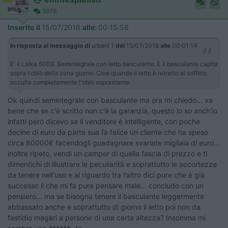
5979
Inserito il
15/07/2018
alle:
00:15:56
In risposta al messaggio di
urbani 1
del
15/07/2018
alle
00:01:14
E' il Laika 5009. Semintegrale con letto basculante. E il basculante capita
sopra l'oblò della zona giorno. Cioè quando il letto è retratto al soffitto
occulta completamente l'oblò soprastante.
Ok quindi semintegrale con basculante ma ora mi chiedo... va
bene che se c'è scritto non c'è la garanzia, questo lo so anch'io
infatti però dicevo se il venditore è intelligente, con poche
decine di euro da parte sua fa felice un cliente che ha speso
circa 80000€ facendogli guadagnare svariate migliaia di euro...
inoltre ripeto, vendi un camper di quella fascia di prezzo e ti
dimentichi di illustrare le peculiarità e soprattutto le accortezze
da tenere nell'uso e al riguardo tra l'altro dici pure che è già
successo il che mi fa pure pensare male... concludo con un
pensiero... ma se bisogna tenere il basculante leggermente
abbassato anche e soprattutto di giorno il letto poi non da
fastidio magari a persone di una certa altezza? Insomma mi