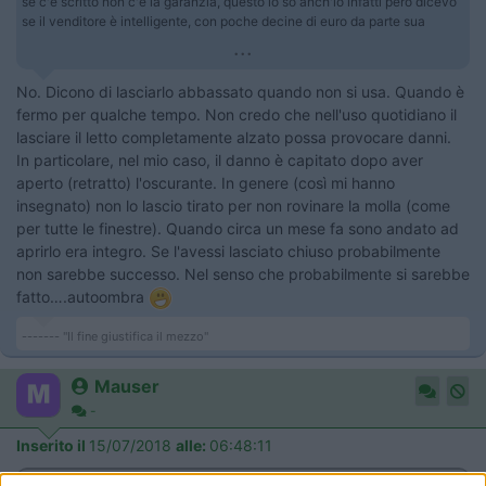
se c'è scritto non c'è la garanzia, questo lo so anch'io infatti però dicevo
se il venditore è intelligente, con poche decine di euro da parte sua
...
No. Dicono di lasciarlo abbassato quando non si usa. Quando è
fermo per qualche tempo. Non credo che nell'uso quotidiano il
lasciare il letto completamente alzato possa provocare danni.
In particolare, nel mio caso, il danno è capitato dopo aver
aperto (retratto) l'oscurante. In genere (così mi hanno
insegnato) non lo lascio tirato per non rovinare la molla (come
per tutte le finestre). Quando circa un mese fa sono andato ad
aprirlo era integro. Se l'avessi lasciato chiuso probabilmente
non sarebbe successo. Nel senso che probabilmente si sarebbe
fatto….autoombra
------- "Il fine giustifica il mezzo"
Mauser
-
Inserito il
15/07/2018
alle:
06:48:11
In risposta al messaggio di
urbani 1
del
15/07/2018
alle
00:26:43