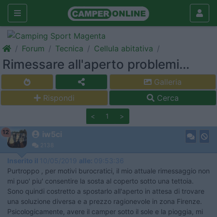
Forum
Tecnica
Cellula abitativa
Rimessare all'aperto problemi...
Galleria
Rispondi
Cerca
<
1
>
12
iw5ci
2138
Inserito il
10/05/2019
alle:
09:53:36
Purtroppo , per motivi burocratici, il mio attuale rimessaggio non
mi puo' piu' consentire la sosta al coperto sotto una tettoia.
Sono quindi costretto a spostarlo all'aperto in attesa di trovare
una soluzione diversa e a prezzo ragionevole in zona Firenze.
Psicologicamente, avere il camper sotto il sole e la pioggia, mi