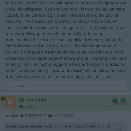
da fastidio, anche se so che la maggior parte dei camper passa
la sua vita all'aperto. Ragiono anche sul fatto che una completa
lucidatura del camper ogni 5 anni mi costa meno del gap di
costo tra il rimessare fuori o sotto una tettoia. Uso il camper
spesso, quindi vorrei evitare i famigerati teli. C'e' qualche trucco
per rendere il soggiorno del camper all'aperto meno
problematico? Per fortuna sono su ghiaia drenante , ma per la
conformazione del mio tetto, so gia' che si crea un punto di
accumulo dell'acqua tra il rigonfiamento del cupolino e la parte
posteriore del camper leggermente piu' alta. In estate, conviene
tenere gli oblo' e finestre leggermente aperte (quella posizione
apposita dei ganci) e gli oscuranti chiusi? Se non altro non avro'
problemi di corrente con i pannelli sempre in esposizione.
Andrea IW5CI
22
roblungh
5363
Inserito il
10/05/2019
alle:
10:33:51
In risposta al messaggio di
iw5ci
del
10/05/2019
alle
09:53:36