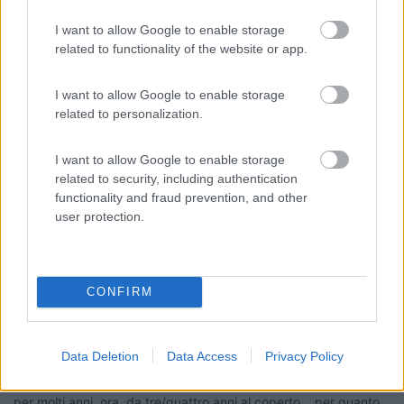
I want to allow Google to enable storage
related to functionality of the website or app.
I want to allow Google to enable storage
related to personalization.
Modificato da IZ4DJI il 10/05/2019 alle 13:25:04
12
Spak
I want to allow Google to enable storage
130
related to security, including authentication
Inserito il
10/05/2019
alle:
14:56:05
functionality and fraud prevention, and other
13 anni all'aperto con tutto chiuso oscuranti compresi, finestre
user protection.
intatte come nuove, nessun problema anche con il maxi oblò.
ciao
CONFIRM
20
emmespanish
5979
Data Deletion
Data Access
Privacy Policy
Inserito il
10/05/2019
alle:
15:34:44
Dico anch'io la mia avendo avuto il camper rimessato all'aperto
per molti anni, ora, da tre/quattro anni al coperto... per quanto