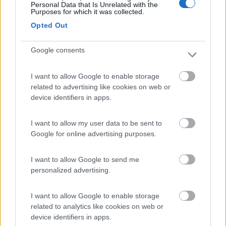
Personal Data that Is Unrelated with the
Purposes for which it was collected.
Le parti che soffrono di piu sono quelle di plastica o le cellule di
VTR.
Opted Out
Io ebbi un PILOTE con pareti in VTR e cuploino di plastica, dopo
6 anni le pareti opache che non si riusciva a pulire e il cupolino
Google consents
tutto ingiallito e ruvido.
Fatto lucidare, ma dopo qualche mese e ra da capo e
I want to allow Google to enable storage
comunque l ingiallimento rimaneva. In pratica sarebbe stato da
related to advertising like cookies on web or
riverniciare tutto il camper per sistemarlo e quindi lo ho poi
device identifiers in apps.
cambiato.
Forse era un camper fatto con materiali particolarmente
scadenti.
I want to allow my user data to be sent to
Google for online advertising purposes.
Riguardo agli oscuranti basta lasciare in alto una fessura di
qualche cm, così il caldo esce, pur proteggendo dal sole gli
I want to allow Google to send me
arredi.
personalized advertising.
____________________________________
I want to allow Google to enable storage
Tommaso IZ4DJI
related to analytics like cookies on web or
device identifiers in apps.
www.iz4dji.it