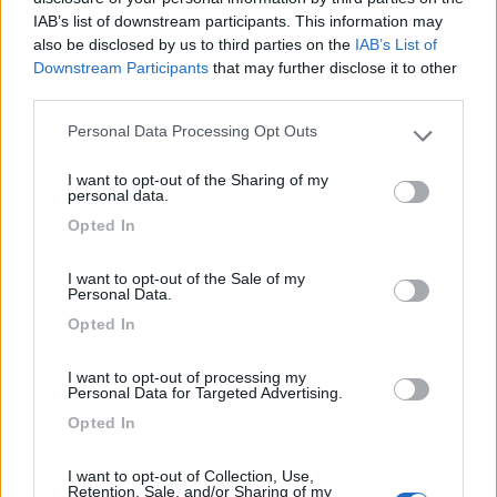
calore che si genera dalla rifrazione dell'oscuramento, nel giro
IAB’s list of downstream participants. This information may
di poco tempo ti creperbbe la lastra interna del finestrino.
also be disclosed by us to third parties on the
IAB’s List of
Downstream Participants
that may further disclose it to other
third parties.
Personal Data Processing Opt Outs
Please note that this website/app uses one or more Google
services and may gather and store information including but
I want to opt-out of the Sharing of my
not limited to your visit or usage behaviour. You may click to
personal data.
grant or deny consent to Google and its third-party tags to
Opted In
use your data for below specified purposes in below Google
consent section.
I want to opt-out of the Sale of my
Personal Data.
Opted In
19
IZ4DJI
58914
I want to opt-out of processing my
Personal Data for Targeted Advertising.
Inserito il
10/05/2019
alle:
13:23:08
Opted In
secondo me potrebbe essere utile passare ogni paio di mesi la
carrozzeria con una cera per auto che evita che lo spporco si
I want to opt-out of Collection, Use,
attacchi e evita le righe nere che poi toglierle diventa dura.
Retention, Sale, and/or Sharing of my