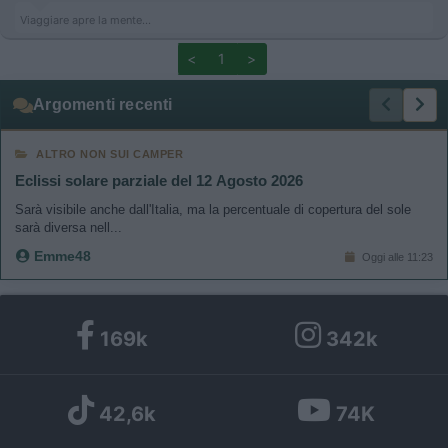
Viaggiare apre la mente...
<
1
>
Argomenti recenti
ALTRO NON SUI CAMPER
Eclissi solare parziale del 12 Agosto 2026
Sarà visibile anche dall'Italia, ma la percentuale di copertura del sole
sarà diversa nell...
Emme48
Oggi alle 11:23
169k
342k
42,6k
74K