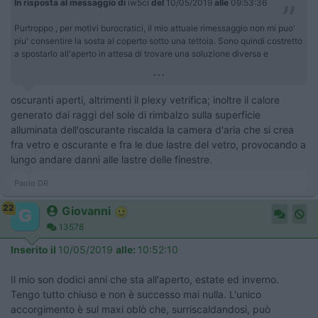
In risposta al messaggio di
iw5ci
del
10/05/2019
alle
09:53:36
Purtroppo , per motivi burocratici, il mio attuale rimessaggio non mi puo'
piu' consentire la sosta al coperto sotto una tettoia. Sono quindi costretto
a spostarlo all'aperto in attesa di trovare una soluzione diversa e
...
oscuranti aperti, altrimenti il plexy vetrifica; inoltre il calore
generato dai raggi del sole di rimbalzo sulla superficie
alluminata dell'oscurante riscalda la camera d'aria che si crea
fra vetro e oscurante e fra le due lastre del vetro, provocando a
lungo andare danni alle lastre delle finestre.
Paolo DR
22
Giovanni
13578
Inserito il
10/05/2019
alle:
10:52:10
Il mio son dodici anni che sta all'aperto, estate ed inverno.
Tengo tutto chiuso e non è successo mai nulla. L'unico
accorgimento è sul maxi oblò che, surriscaldandosi, può