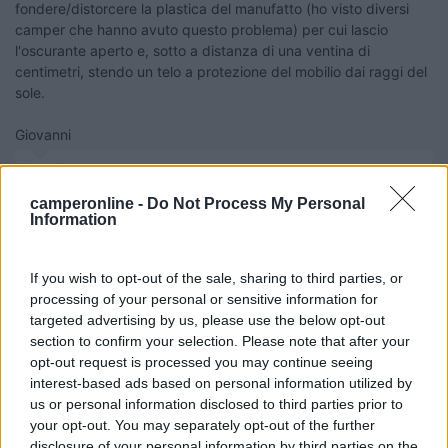
fondere/distorcere la plastica del manufatto (ho visto diversi
camper che hanno avuto questo problema) per cui lascio
l'oscurante aperto e, sotto a distanza di una ventina di
centimetri, stendo un telo a protezione del mobilio dai raggi del
sole.
Giovanni
Giovanni
camperonline -
Do Not Process My Personal
11
Ivan1971
Information
1112
Inserito il
10/05/2019
alle:
12:40:33
If you wish to opt-out of the sale, sharing to third parties, or
In risposta al messaggio di
iw5ci
del
10/05/2019
alle
09:53:36
processing of your personal or sensitive information for
targeted advertising by us, please use the below opt-out
Purtroppo , per motivi burocratici, il mio attuale rimessaggio non mi puo'
section to confirm your selection. Please note that after your
piu' consentire la sosta al coperto sotto una tettoia. Sono quindi costretto
opt-out request is processed you may continue seeing
a spostarlo all'aperto in attesa di trovare una soluzione diversa e
interest-based ads based on personal information utilized by
...
us or personal information disclosed to third parties prior to
your opt-out. You may separately opt-out of the further
Ti confermo anch'io di tenere gli oscuranti aperti, se chiusi, il
disclosure of your personal information by third parties on the