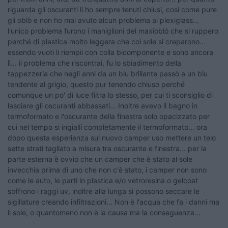
riguarda gli oscuranti li ho sempre tenuti chiusi, così come pure
gli oblò e non ho mai avuto alcun problema ai plexiglass...
l'unico problema furono i maniglioni del maxiobló che si ruppero
perché di plastica molto leggera che col sole si creparono...
essendo vuoti li riempii con colla bicomponente e sono ancora
lì... il problema che riscontrai, fu lo sbiadimento della
tappezzeria che negli anni da un blu brillante passò a un blu
tendente al grigio, questo pur tenendo chiuso perché
comunque un po' di luce filtra lo stesso, per cui ti sconsiglio di
lasciare gli oscuranti abbassati... Inoltre avevo il bagno in
termoformato e l'oscurante della finestra solo opacizzato per
cui nel tempo si ingiallí completamente il termoformato... ora
dopo questa esperienza sul nuovo camper uso mettere un telo
sette strati tagliato a misura tra oscurante e finestra... per la
parte esterna è ovvio che un camper che è stato al sole
invecchia prima di uno che non c'è stato, i camper non sono
come le auto, le parti in plastica e/o vetroresina o gelcoat
soffrono i raggi uv, inoltre alla lunga si possono seccare le
sigillature creando infiltrazioni... Non è l'acqua che fa i danni ma
il sole, o quantomeno non è la causa ma la conseguenza...