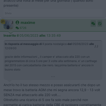
attacco una volta al mese per una giornata ( quando sono
presente)
Silvio
21
maxime
6726
Inserito il
05/06/2023
alle:
13:35:49
In risposta al messaggio di
Il poeta nostalgico
del
05/06/2023
alle
12:09:00
grazie delle informazioni ,, il camper e' attaccato alla 220 con un
programmatore di circa 5 ore per 3 volte alla settimana. e' un carthago
del 2015 con caricabatteria cbe nero. laq prima batteria e' ancora in
buono stato
...
Anch'io ho il tuo stesso mezzo e posso assicurarti che dopo un
mese trovo la batteria AGM che mi segna ancora 12,9 - 13 volt
SENZA mai attaccarlo alla 220 volt....
Oltretutto una ricarica di 5 ore fa solo male perché non
permette al carica batterie della CBE di svolgere correttamente