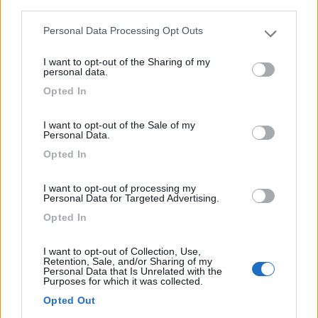
third parties.
17
Apollo 13
Personal Data Processing Opt Outs
Please note that this website/app uses one or more Google
3113
services and may gather and store information including but
I want to opt-out of the Sharing of my
Inserito il
05/06/2023
alle:
12:17:07
not limited to your visit or usage behaviour. You may click to
personal data.
grant or deny consent to Google and its third-party tags to
In risposta al messaggio di
Il poeta nostalgico
del
05/06/2023
alle
Opted In
use your data for below specified purposes in below Google
12:09:00
consent section.
I want to opt-out of the Sale of my
grazie delle informazioni ,, il camper e' attaccato alla 220 con un
Personal Data.
programmatore di circa 5 ore per 3 volte alla settimana. e' un carthago
del 2015 con caricabatteria cbe nero. laq prima batteria e' ancora in
Opted In
buono stato
...
I want to opt-out of processing my
Personal Data for Targeted Advertising.
Se avevi bisogno di ricaricare le batterie a giorni alterni le
Opted In
batterie mi sembrano in pessimo stato.
Se non avevi bisogno di ricaricare le batterie, attaccarle ad una
I want to opt-out of Collection, Use,
presa temporizzata mi sembra una pessima idea.
Retention, Sale, and/or Sharing of my
Personal Data that Is Unrelated with the
Purposes for which it was collected.
Lo stolto non sa tacere
Opted Out
19
Il poeta nos...