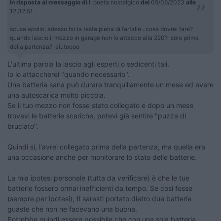
In risposta al messaggio di
Il poeta nostalgico
del
05/06/2023
alle
12:32:51
scusa apollo, adesso ho la testa piena di farfalle...cosa dovrei fare?
quando lascio il mezzo in garage non lo attacco alla 220? solo prima
della partenza? aiutoooo
L'ultima parola la lascio agli esperti o sedicenti tali.
Io lo attaccherei "quando necessario".
Una batteria sana può durare tranquillamente un mese ed avere
una autoscarica molto piccola.
Se il tuo mezzo non fosse stato collegato e dopo un mese
trovavi le batterie scariche, potevi già sentire "puzza di
bruciato".
Quindi si, l'avrei collegato prima della partenza, ma quella era
una occasione anche per monitorare lo stato delle batterie.
La mia ipotesi personale (tutta da verificare) è che le tue
batterie fossero ormai inefficienti da tempo. Se così fosse
(sempre per ipotesi), ti saresti portato dietro due batterie
guaste che non ne facevano una buona.
Potrebbe quindi essere possibile che con una sola batteria