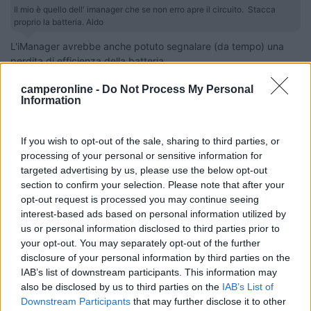
Il mio è quello dell' imanager che se non erro apre il circuito. Stacca
proprio la batteria. Aldo
L'iManager avrebbe anche potuto segnalare (da tempo) una
perdita di efficienza della batteria.
Di solito sono tra i parametri monitorati.
camperonline -
Do Not Process My Personal
Ti risulta?
Information
Lo stolto non sa tacere
19
Il poeta nos...
If you wish to opt-out of the sale, sharing to third parties, or
processing of your personal or sensitive information for
290
targeted advertising by us, please use the below opt-out
Inserito il
05/06/2023
alle:
12:09:00
section to confirm your selection. Please note that after your
grazie delle informazioni ,, il camper e' attaccato alla 220 con
opt-out request is processed you may continue seeing
un programmatore di circa 5 ore per 3 volte alla settimana.
interest-based ads based on personal information utilized by
e' un carthago del 2015 con caricabatteria cbe nero. laq prima
us or personal information disclosed to third parties prior to
batteria e' ancora in buono stato non si e' scaldata come l altra
your opt-out. You may separately opt-out of the further
e funziona, ovvio che le cambiero' tutte e due per non avere
disclosure of your personal information by third parties on the
problemi e visto la loro eta'.
IAB’s list of downstream participants. This information may
mi consigliate al gel o normali? grazie ciao
also be disclosed by us to third parties on the
IAB’s List of
Downstream Participants
that may further disclose it to other
alan