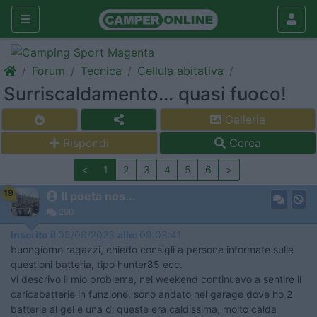
Forum
Tecnica
Cellula abitativa
Surriscaldamento... quasi fuoco!
Galleria
Rispondi
Cerca
<
1
2
3
4
5
6
>
19
Il poeta nos...
290
Inserito il
05/06/2023
alle:
09:03:41
buongiorno ragazzi, chiedo consigli a persone informate sulle
questioni batteria, tipo hunter85 ecc.
vi descrivo il mio problema, nel weekend continuavo a sentire il
caricabatterie in funzione, sono andato nel garage dove ho 2
batterie al gel e una di queste era caldissima, molto calda