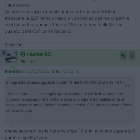
il suo lavoro.
Quindi ti consiglio, dopo il cambio batterie con AGM di
attaccare la 220 molto di rado e volendo solo prima di partire
così fai andare anche il frigo a 220 v e lo trovi bello fresco
quando parti così come faccio io.
Massimo
8
Hunter85
11024
Inserito il
05/06/2023
alle:
13:53:10
In risposta al messaggio di
Apollo 13
del
05/06/2023
alle
12:49:04
L'ultima parola la lascio agli esperti o sedicenti tali. Io lo attaccherei
quando necessario. Una batteria sana può durare tranquillamente un
mese ed avere una autoscarica molto piccola. Se il tuo mezzo non fosse
stato collegato
...
Anche secondo me le batterie dopo 10 anni avevano superato il
punto di sostituzione.