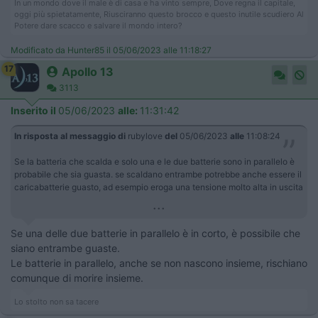
In un mondo dove il male è di casa e ha vinto sempre, Dove regna il capitale,
oggi più spietatamente, Riusciranno questo brocco e questo inutile scudiero Al
Potere dare scacco e salvare il mondo intero?
Modificato da Hunter85 il 05/06/2023 alle 11:18:27
17
Apollo 13
3113
Inserito il
05/06/2023
alle:
11:31:42
In risposta al messaggio di
rubylove
del
05/06/2023
alle
11:08:24
Se la batteria che scalda e solo una e le due batterie sono in parallelo è
probabile che sia guasta. se scaldano entrambe potrebbe anche essere il
caricabatterie guasto, ad esempio eroga una tensione molto alta in uscita
...
Se una delle due batterie in parallelo è in corto, è possibile che
siano entrambe guaste.
Le batterie in parallelo, anche se non nascono insieme, rischiano
comunque di morire insieme.
Lo stolto non sa tacere