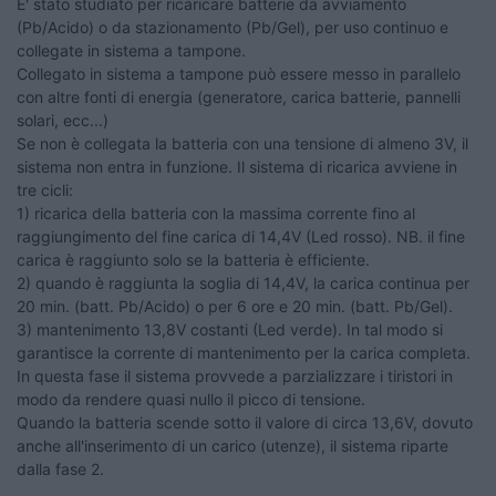
E' stato studiato per ricaricare batterie da avviamento
(Pb/Acido) o da stazionamento (Pb/Gel), per uso continuo e
collegate in sistema a tampone.
Collegato in sistema a tampone può essere messo in parallelo
con altre fonti di energia (generatore, carica batterie, pannelli
solari, ecc...)
Se non è collegata la batteria con una tensione di almeno 3V, il
sistema non entra in funzione. Il sistema di ricarica avviene in
tre cicli:
1) ricarica della batteria con la massima corrente fino al
raggiungimento del fine carica di 14,4V (Led rosso). NB. il fine
carica è raggiunto solo se la batteria è efficiente.
2) quando è raggiunta la soglia di 14,4V, la carica continua per
20 min. (batt. Pb/Acido) o per 6 ore e 20 min. (batt. Pb/Gel).
3) mantenimento 13,8V costanti (Led verde). In tal modo si
garantisce la corrente di mantenimento per la carica completa.
In questa fase il sistema provvede a parzializzare i tiristori in
modo da rendere quasi nullo il picco di tensione.
Quando la batteria scende sotto il valore di circa 13,6V, dovuto
anche all'inserimento di un carico (utenze), il sistema riparte
dalla fase 2.