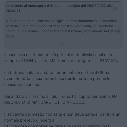
In risposta al messaggio di
Il poeta nostalgico
del
05/06/2023
alle
09:03:41
buongiorno ragazzi, chiedo consigli a persone informate sulle questioni
batteria, tipo hunter85 ecc. vi descrivo il mio problema, nel weekend
continuavo a sentire il caricabatterie in funzione, sono andato nel garage
dove
...
è successo esattamente ciò per cui da tantissimi anni dico
sempre di NON lasciare MAI il mezzo collegato alla 230V h24.
La batteria calda è andata certamente in corto e il CB ha
riversato tutta la sua potenza su quelle batterie perchè le
considera scariche.
Sei andato vicinissimo al falò... sì, sì, hai capito benissimo. HAI
RISCHIATO DI MANDARE TUTTO A FUOCO.
Il salvavita del mezzo non salta e non deve saltare, per lui è un
normale prelievo di energia.
L'unica cosa che potrebbe dare una certa sicurezza in tal