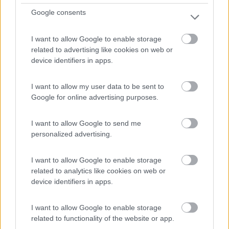
290
Google consents
Inserito il
05/06/2023
alle:
12:32:51
scusa apollo, adesso ho la testa piena di farfalle...cosa dovrei
I want to allow Google to enable storage
fare?
related to advertising like cookies on web or
quando lascio il mezzo in garage non lo attacco alla 220? solo
device identifiers in apps.
prima della partenza? aiutoooo
alan
I want to allow my user data to be sent to
Google for online advertising purposes.
12
iw5ci
2138
I want to allow Google to send me
Inserito il
05/06/2023
alle:
12:38:21
personalized advertising.
successo anche a me, ma dato che non lascio mai attaccato il
camper alla 220 me ne sono accorto perche' ho iniziato a
I want to allow Google to enable storage
sentire odore di acido. Una betteria era molto calda e bolliva
related to analytics like cookies on web or
l'elettrolita. Avendo il sezionatore per le BS , ho escluso la
device identifiers in apps.
batteria incriminata che poi ho cambiato. Non tengo mai
collegato il cavo della 220 se non quando sono in campeggio o
area di sosta.
I want to allow Google to enable storage
Anzi, quando il camper e' in rimessaggio , stacco
related to functionality of the website or app.
completamente le batterie dall'impianto. In questo modo non si