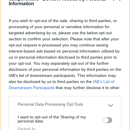
Inserito il
20/07/2006
alle:
08:29:38
Information
Ciao a tutti, anche noi abbiamo avuto lo stesso problema....
Morale della favola questo week end, abbiamo buttato via il
If you wish to opt-out of the sale, sharing to third parties, or
latte fresco della bimba diventato ricotta, la passata di
processing of your personal or sensitive information for
pomodoro che aveva fermentato e gli yogurth..... Premetto che
targeted advertising by us, please use the below opt-out
abbiamo anche noi un Dometic trivalente da 140 lt con due anni
section to confirm your selection. Please note that after your
scarsi di vita. Abbiamo il tendalino dalla parte delle griglie
opt-out request is processed you may continue seeing
esterne, e quindi la parte è quasi sempre stata in ombra.
interest-based ads based on personal information utilized by
Eravamo attaccati alla 220 V in campeggio, ma nonostante ciò
us or personal information disclosed to third parties prior to
anche solo per tenere l'acqua fresca, dovevamo metterla nel
your opt-out. You may separately opt-out of the further
freezer. Mio marito lunedì pomeriggio è passato dall'assistenza
disclosure of your personal information by third parties on the
Dometic e il tecnico ha detto che probabilmente il campeggio
IAB’s list of downstream participants. This information may
forniva pochi kilowatt... (a gas non lo aveva mai fatto uno
also be disclosed by us to third parties on the
IAB’s List of
scherzetto così) Mentre a me è sorto un dubbio: non è che l'ho
Downstream Participants
that may further disclose it to other
riempito troppo e le griglie al piano superiore (quelle in ghisa
third parties.
attaccate alla parete quasi sotto al freezer) non avevano
abbastanza spazio per respirare? Chiedo aiuto, anche perchè
Personal Data Processing Opt Outs
tra due settimane partiamo per la Grecia e non vorrei fare la
Please note that this website/app uses one or more Google
cavolata di far andare a male le scorte di cibo che ci
services and may gather and store information including but
I want to opt-out of the Sharing of my
porteremo..... Grazie a tutti! Barbara (FC)
not limited to your visit or usage behaviour. You may click to
personal data.
grant or deny consent to Google and its third-party tags to
luigi68
Opted In