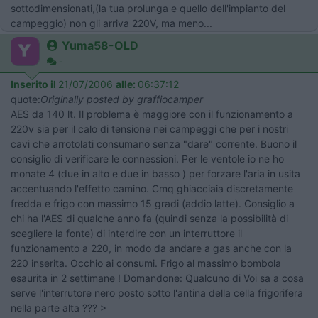
sottodimensionati,(la tua prolunga e quello dell'impianto del
campeggio) non gli arriva 220V, ma meno...
Yuma58-OLD
-
Inserito il
21/07/2006
alle:
06:37:12
quote:
Originally posted by graffiocamper
AES da 140 lt. Il problema è maggiore con il funzionamento a
220v sia per il calo di tensione nei campeggi che per i nostri
cavi che arrotolati consumano senza "dare" corrente. Buono il
consiglio di verificare le connessioni. Per le ventole io ne ho
monate 4 (due in alto e due in basso ) per forzare l'aria in usita
accentuando l'effetto camino. Cmq ghiacciaia discretamente
fredda e frigo con massimo 15 gradi (addio latte). Consiglio a
chi ha l'AES di qualche anno fa (quindi senza la possibilità di
scegliere la fonte) di interdire con un interruttore il
funzionamento a 220, in modo da andare a gas anche con la
220 inserita. Occhio ai consumi. Frigo al massimo bombola
esaurita in 2 settimane ! Domandone: Qualcuno di Voi sa a cosa
serve l'interrutore nero posto sotto l'antina della cella frigorifera
nella parte alta ??? >