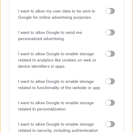
scarsi di vita. Abbiamo il tendalino dalla parte delle griglie
I want to allow my user data to be sent to
esterne, e quindi la parte è quasi sempre stata in ombra.
Google for online advertising purposes.
Eravamo attaccati alla 220 V in campeggio, ma nonostante ciò
anche solo per tenere l'acqua fresca, dovevamo metterla nel
freezer. Mio marito lunedì pomeriggio è passato dall'assistenza
I want to allow Google to send me
Dometic e il tecnico ha detto che probabilmente il campeggio
personalized advertising.
forniva pochi kilowatt... (a gas non lo aveva mai fatto uno
scherzetto così) Mentre a me è sorto un dubbio: non è che l'ho
I want to allow Google to enable storage
riempito troppo e le griglie al piano superiore (quelle in ghisa
related to analytics like cookies on web or
attaccate alla parete quasi sotto al freezer) non avevano
device identifiers in apps.
abbastanza spazio per respirare? Chiedo aiuto, anche perchè
tra due settimane partiamo per la Grecia e non vorrei fare la
cavolata di far andare a male le scorte di cibo che ci
I want to allow Google to enable storage
porteremo..... Grazie a tutti! Barbara (FC) >
related to functionality of the website or app.
>
I want to allow Google to enable storage
20
graffiocamper
related to personalization.
1133
Inserito il
20/07/2006
alle:
13:25:16
I want to allow Google to enable storage
AES da 140 lt. Il problema è maggiore con il funzionamento a
related to security, including authentication