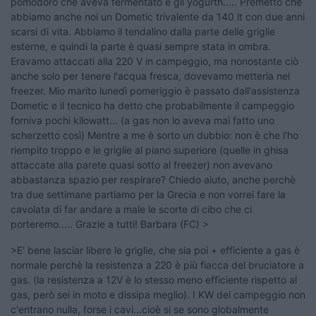
pomodoro che aveva fermentato e gli yogurth..... Premetto che
abbiamo anche noi un Dometic trivalente da 140 lt con due anni
scarsi di vita. Abbiamo il tendalino dalla parte delle griglie
esterne, e quindi la parte è quasi sempre stata in ombra.
Eravamo attaccati alla 220 V in campeggio, ma nonostante ciò
anche solo per tenere l'acqua fresca, dovevamo metterla nel
freezer. Mio marito lunedì pomeriggio è passato dall'assistenza
Dometic e il tecnico ha detto che probabilmente il campeggio
forniva pochi kilowatt... (a gas non lo aveva mai fatto uno
scherzetto così) Mentre a me è sorto un dubbio: non è che l'ho
riempito troppo e le griglie al piano superiore (quelle in ghisa
attaccate alla parete quasi sotto al freezer) non avevano
abbastanza spazio per respirare? Chiedo aiuto, anche perchè
tra due settimane partiamo per la Grecia e non vorrei fare la
cavolata di far andare a male le scorte di cibo che ci
porteremo..... Grazie a tutti! Barbara (FC) >
>E' bene lasciar libere le griglie, che sia poi + efficiente a gas è
normale perchè la resistenza a 220 è più fiacca del bruciatore a
gas. (la resistenza a 12V è lo stesso meno efficiente rispetto al
gas, però sei in moto e dissipa meglio). I KW del campeggio non
c'entrano nulla, forse i cavi...cioè si se sono globalmente