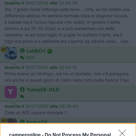
Inserito il
19/07/2006
alle:
22:34:30
Atz, 1 grado forse l'ottengo sulla neve... cmq, se hai notato una
differenza adesso mi sembra normale vista la stagione (scusa,
è banale ma è l'unica risposta che vedo). In genere il delta
termico è sui 25-30 Gradi, e si può aumentare con delle
ventoline. Io ad inizio luglio in puglia ho buttato il latte, ma il
frigo era pieno e il radiatore era coperto da cibarie varie... ciao
22
Luk&Cri
5008
Inserito il
19/07/2006
alle:
22:56:19
Prima avevo un Vitrifrigo, ora ho un Dometic, non c'è paragone,
ora anche in questi giorni di caldo resta tutto bello fresco! Ciao
Yuma58-OLD
-
Inserito il
20/07/2006
alle:
06:20:43
Cosè un AES oppure manoale ?
21
knaus04
944
camperonline -
Do Not Process My Personal